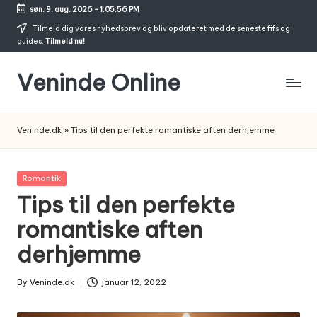
søn. 9. aug. 2026
-
1:05:56 PM
Skip
Tilmeld dig vores nyhedsbrev og bliv opdateret med de seneste fifs og
guides.
Tilmeld nu!
to
content
Veninde Online
Hvor
venindesnak
Veninde.dk
»
Tips til den perfekte romantiske aften derhjemme
bliver
til
inspiration
Posted
Romantik
in
Tips til den perfekte
romantiske aften
derhjemme
By
Veninde.dk
januar 12, 2022
Posted
by