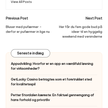
View All Posts
Post
Previous Post
Next Post
navigation
Bluser med pufærmer –
Her får du fem gode bud på
derfor er pufærmer in lige nu
ideer til en hyggelig
weekend med veninderne
Seneste indlæg
Appudvikling: Hvorfor er en app en værdifuld løsning
for virksomheder?
GetLucky Casino betragtes som et foretrukket sted
for kvalitetsspil
Petter Stordalen kæreste: En faktuel gennemgang af
hans forhold og privatliv