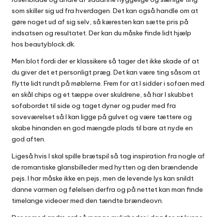
som skiller sig ud fra hverdagen. Det kan også handle om at
gøre noget ud af sig selv, så kæresten kan sætte pris på
indsatsen og resultatet. Der kan du måske finde lidt hjælp
hos
beautyblock.dk
.
Men blot fordi der er klassikere så tager det ikke skade af at
du giver det et personligt præg. Det kan være ting såsom at
flytte lidt rundt på møblerne. Frem for at I sidder i sofaen med
en skål chips og et tæppe over skuldrene, så har I skubbet
sofabordet til side og taget dyner og puder med fra
soveværelset så I kan ligge på gulvet og være tættere og
skabe hinanden en god mængde plads til bare at nyde en
god aften.
Ligeså hvis I skal spille brætspil så tag inspiration fra nogle af
de romantiske glansbilleder med hytten og den brændende
pejs. I har måske ikke en pejs, men de levende lys kan snildt
danne varmen og følelsen derfra og på nettet kan man finde
timelange videoer med den tændte brændeovn.