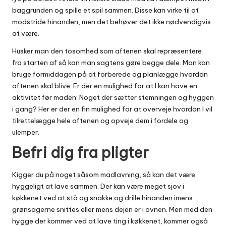
baggrunden og spille et spil sammen. Disse kan virke til at
modstride hinanden, men det behøver det ikke nødvendigvis
at være.
Husker man den tosomhed som aftenen skal repræsentere,
fra starten af så kan man sagtens gøre begge dele. Man kan
bruge formiddagen på at forberede og planlægge hvordan
aftenen skal blive. Er der en mulighed for at I kan have en
aktivitet før maden; Noget der sætter stemningen og hyggen
i gang? Her er der en fin mulighed for at overveje hvordan I vil
tilrettelægge hele aftenen og opveje dem i fordele og
ulemper.
Befri dig fra pligter
Kigger du på noget såsom madlavning, så kan det være
hyggeligt at lave sammen. Der kan være meget sjov i
køkkenet ved at stå og snakke og drille hinanden imens
grønsagerne snittes eller mens dejen er i ovnen. Men med den
hygge der kommer ved at lave ting i køkkenet, kommer også