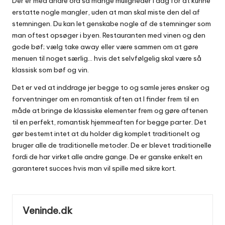
Der er med andre ord så mange muligheder i dag for at kunne
erstatte nogle mangler, uden at man skal miste den del af
stemningen. Du kan let genskabe nogle af de stemninger som
man oftest opsøger i byen. Restauranten med vinen og den
gode bøf; vælg take away eller være sammen om at gøre
menuen til noget særlig… hvis det selvfølgelig skal være så
klassisk som bøf og vin.
Det er ved at inddrage jer begge to og samle jeres ønsker og
forventninger om en romantisk aften at I finder frem til en
måde at bringe de klassiske elementer frem og gøre aftenen
til en perfekt, romantisk hjemmeaften for begge parter. Det
gør bestemt intet at du holder dig komplet traditionelt og
bruger alle de traditionelle metoder. De er blevet traditionelle
fordi de har virket alle andre gange. De er ganske enkelt en
garanteret succes hvis man vil spille med sikre kort.
Veninde.dk