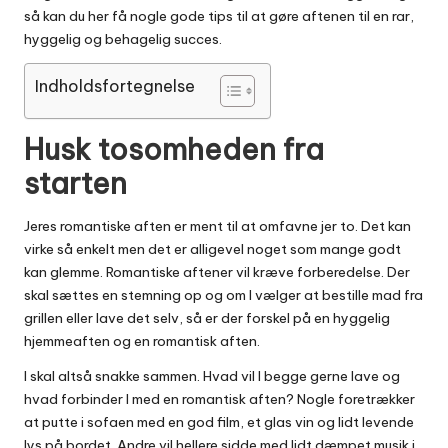
så kan du her få nogle gode tips til at gøre aftenen til en rar,
hyggelig og behagelig succes.
Indholdsfortegnelse
Husk tosomheden fra
starten
Jeres romantiske aften er ment til at omfavne jer to. Det kan
virke så enkelt men det er alligevel noget som mange godt
kan glemme. Romantiske aftener vil kræve forberedelse. Der
skal sættes en stemning op og om I vælger at bestille mad fra
grillen eller lave det selv, så er der forskel på en hyggelig
hjemmeaften og en romantisk aften.
I skal altså snakke sammen. Hvad vil I begge gerne lave og
hvad forbinder I med en romantisk aften? Nogle foretrækker
at putte i sofaen med en god film, et glas vin og lidt levende
lys på bordet. Andre vil hellere sidde med lidt dæmpet musik i