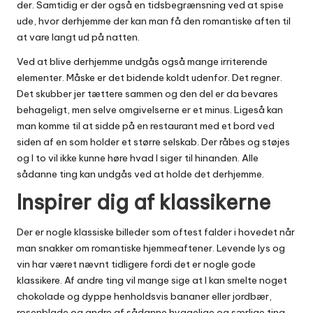
der. Samtidig er der også en tidsbegrænsning ved at spise
ude, hvor derhjemme der kan man få den romantiske aften til
at vare langt ud på natten.
Ved at blive derhjemme undgås også mange irriterende
elementer. Måske er det bidende koldt udenfor. Det regner.
Det skubber jer tættere sammen og den del er da bevares
behageligt, men selve omgivelserne er et minus. Ligeså kan
man komme til at sidde på en restaurant med et bord ved
siden af en som holder et større selskab. Der råbes og støjes
og I to vil ikke kunne høre hvad I siger til hinanden. Alle
sådanne ting kan undgås ved at holde det derhjemme.
Inspirer dig af klassikerne
Der er nogle klassiske billeder som oftest falder i hovedet når
man snakker om romantiske hjemmeaftener. Levende lys og
vin har været nævnt tidligere fordi det er nogle gode
klassikere. Af andre ting vil mange sige at I kan smelte noget
chokolade og dyppe henholdsvis bananer eller jordbær,
rosenblade og andre af sådanne hyggelige og særlige ting