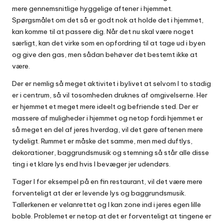
mere gennemsnitlige hyggelige aftener i hjemmet.
Spørgsmålet om det så er godt nok at holde det i hjemmet,
kan komme til at passere dig. Når det nu skal være noget
særligt, kan det virke som en opfordring til at tage ud i byen
og give den gas, men sådan behøver det bestemt ikke at
være.
Der er nemlig så meget aktivitet i bylivet at selvom I to stadig
er i centrum, så vil tosomheden druknes af omgivelserne. Her
er hjemmet et meget mere ideelt og befriende sted. Der er
massere af muligheder i hjemmet og netop fordi hjemmet er
så meget en del af jeres hverdag, vil det gøre aftenen mere
tydeligt. Rummet er måske det samme, men med duftlys,
dekorationer, baggrundsmusik og stemning så står alle disse
ting i et klare lys end hvis I bevæger jer udendørs.
Tager I for eksempel på en fin restaurant, vil det være mere
forventeligt at der er levende lys og baggrundsmusik.
Tallerkenen er velanrettet og I kan zone ind i jeres egen lille
boble. Problemet er netop at det er forventeligt at tingene er