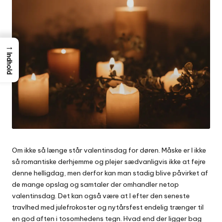
→
Indhold
Om ikke så længe står valentinsdag for døren. Måske er I ikke
så romantiske derhjemme og plejer sædvanligvis ikke at fejre
denne helligdag, men derfor kan man stadig blive påvirket af
de mange opslag og samtaler der omhandler netop
valentinsdag. Det kan også være at I efter den seneste
travlhed med julefrokoster og nytårsfest endelig trænger til
en god aften i tosomhedens tegn. Hvad end der ligger bag