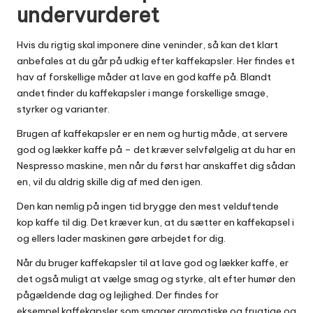
undervurderet
Hvis du rigtig skal imponere dine veninder, så kan det klart
anbefales at du går på udkig efter
kaffekapsler
. Her findes et
hav af forskellige måder at lave en god kaffe på. Blandt
andet finder du kaffekapsler i mange forskellige smage,
styrker og varianter.
Brugen af kaffekapsler er en nem og hurtig måde, at servere
god og lækker kaffe på – det kræver selvfølgelig at du har en
Nespresso maskine, men når du først har anskaffet dig sådan
en, vil du aldrig skille dig af med den igen.
Den kan nemlig på ingen tid brygge den mest velduftende
kop kaffe til dig. Det kræver kun, at du sætter en kaffekapsel i
og ellers lader maskinen gøre arbejdet for dig.
Når du bruger kaffekapsler til at lave god og lækker kaffe, er
det også muligt at vælge smag og styrke, alt efter humør den
pågældende dag og lejlighed. Der findes for
eksempel kaffekapsler som smager aromatiske og frugtige og