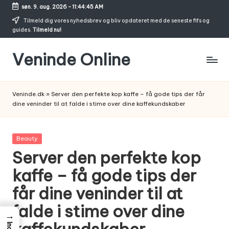
søn. 9. aug. 2026
-
11:44:46 AM
Skip
Tilmeld dig vores nyhedsbrev og bliv opdateret med de seneste fifs og
guides.
Tilmeld nu!
to
content
Veninde Online
Hvor
venindesnak
Veninde.dk
»
Server den perfekte kop kaffe – få gode tips der får
bliver
dine veninder til at falde i stime over dine kaffekundskaber
til
inspiration
Posted
Beauty
in
Server den perfekte kop
kaffe – få gode tips der
får dine veninder til at
falde i stime over dine
→
kaffekundskaber