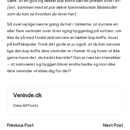
være, at en god og lækker kop kaffe sætter prikken over i’et!
(evt. sammen med
et par lækre hjemmelavede flødeboller
som du kan se hvordan du laver her)
Så overvej lige næste gang du har i tankerne, at invitere en
eller flere veninder over til en rigtig hyggedag på sofaen, om
ikke du så med fordel skal servere en lækker kop kaffe, lavet
på kaffekapsler. Fordi det gode er jo også, at du kan servere
lige den kop kaffe dine veninder er i humør til og hvem vil ikke
gerne have det, de bedst kan lide? Den er næsten stensikker
– at samværet og hyggen bliver endnu bedre og mon ikke
dine veninder vil elske dig for det?
Veninde.dk
View All Posts
Post
Previous Post
Next Post