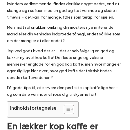
kvinders vedkommende, findes der ikke noget bedre, end at
slænge sig i sofaen med en god og tæt veninde og sludre i
timevis – det kan, for mange, føles som terapi for sjælen.
Men midt i al snakken omkring din mosters nye irriterende
mand eller din venindes indgroede tånegl, er det så ikke som
om der mangler et eller andet?
Jeg ved godt hvad det er – det er selvfølgelig en god og
lækker nylavet kop kaffe! De fleste unge og voksne
mennesker er glade for en god kop kaffe, men hvor mange er
egentlig lige klar over, hvor god kaffe der faktisk findes
derude i kaffeverdenen?
Få gode tips til, at servere den perfekte kop kaffe lige her –
og som dine veninder vil rose dig til skyerne for!
Indholdsfortegnelse
En lækker kop kaffe er