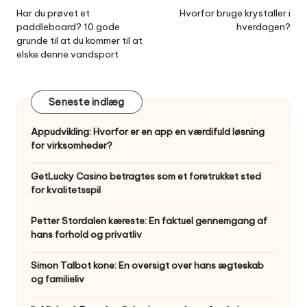
navigation
Har du prøvet et
Hvorfor bruge krystaller i
paddleboard? 10 gode
hverdagen?
grunde til at du kommer til at
elske denne vandsport
Seneste indlæg
Appudvikling: Hvorfor er en app en værdifuld løsning
for virksomheder?
GetLucky Casino betragtes som et foretrukket sted
for kvalitetsspil
Petter Stordalen kæreste: En faktuel gennemgang af
hans forhold og privatliv
Simon Talbot kone: En oversigt over hans ægteskab
og familieliv