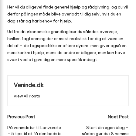
Her vil du alligevel finde generel hjælp og rådgivning, og du vil
derfor på ingen måde blive overladt til dig selv, hvis du en
dag står og har behov for hjælp.
Ud fra dit økonomiske grundlag bør du således overveje,
hvilken fagforening der er mest realistisk for dig at være en
del af – de fagspecifikke er oftere dyrere, men giver også en
mere konkret hjælp, mens de andre er billigere, men kan have
svært ved at give dig en mere specifik indsigt.
Veninde.dk
View All Posts
Post
Previous Post
Next Post
navigation
På venindetur til Lanzarote
Start din egen blog –
– 5 tips til at få den bedste
sådan gør du i 8 nemme