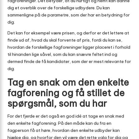
fagforeninger. Det betyder, at du hurtigt og nemt kan danne
dig et overblik over de forskellige udbydere. Du kan
sammenligne på de parametre, som der har en betydning for
dig.
Det kan for eksempel være prisen, og derfor er det lettere at
finde ud af, hvad du skal forvente af pris, fordi du kan se,
hvordan de forskellige fagforeninger ligger placeret i forhold
til hinanden lige såvel, som du kan snævre feltet ind og
dermed finde de få kandidater, som der er mest relevante for
dig.
Tag en snak om den enkelte
fagforening og få stillet de
spørgsmål, som du har
For det fjerde er det også en god idé at tage en snak med
den enkelte fagforening. På den måde kan du fra en
fagperson få at høre, hvordan den enkelte udbyder kan
hjælpe dig, og hvorfor den vil være det rette valg for dig og