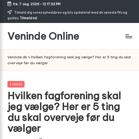
fre. 7. aug. 2026
-
12:17:32 PM
Skip
Tilmeld dig vores nyhedsbrev og bliv opdateret med de seneste fifs og
guides.
Tilmeld nu!
to
content
Veninde Online
Hvor
venindesnak
Veninde.dk
»
Hvilken fagforening skal jeg vælge? Her er 5 ting du skal
bliver
overveje før du vælger
til
inspiration
Posted
Livsstil
in
Hvilken fagforening skal
jeg vælge? Her er 5 ting
du skal overveje før du
vælger