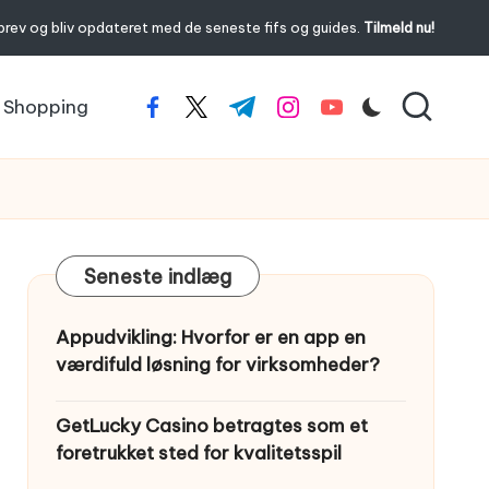
brev og bliv opdateret med de seneste fifs og guides.
Tilmeld nu!
Shopping
facebook.com
twitter.com
t.me
instagram.com
youtube.com
Seneste indlæg
Appudvikling: Hvorfor er en app en
værdifuld løsning for virksomheder?
GetLucky Casino betragtes som et
foretrukket sted for kvalitetsspil