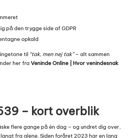
ummeret
dig på den trygge side af GDPR
 gentagne opkald
ringetone til
“tak, men nej tak”
– alt sammen
nder her fra
Veninde Online | Hvor venindesnak
9 – kort overblik
ske flere gange på én dag – og undret dig over,
ngt fra alene. Siden foråret 2023 har en lang