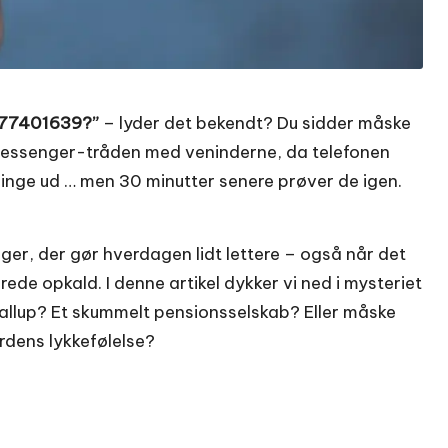
a 77401639?”
– lyder det bekendt? Du sidder måske
 Messenger-tråden med veninderne, da telefonen
ringe ud … men 30 minutter senere prøver de igen.
inger, der gør hverdagen lidt lettere – også når det
de opkald. I denne artikel dykker vi ned i mysteriet
Gallup? Et skummelt pensionsselskab? Eller måske
rdens lykkefølelse?