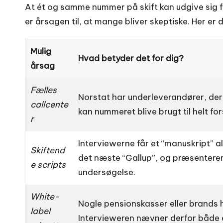
At ét og samme nummer på skift kan udgive sig for
er årsagen til, at mange bliver skeptiske. Her er
Mulig
Hvad betyder det for dig?
årsag
Fælles
Norstat har under­leverandører, der
callcente
kan nummeret blive brugt til helt fo
r
Interviewerne får et “manuskript” al
Skiftend
det næste “Gallup”, og præsenterer 
e scripts
undersøgelse.
White-
Nogle pensions­kasser eller brands hy
label
Intervieweren nævner derfor både e