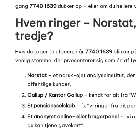
gang
7740 1639
dukker op – eller om du hellere v
Hvem ringer – Norstat, 
tredje?
Hvis du tager telefonen, når
7740 1639
blinker p
venlig stemme, der præsenterer sig som én af f
Norstat
– et norsk-ejet analyse­institut, de
offentlige kunder.
Gallup / Kantar Gallup
– kendt for alt fra “W
Et pensions­selskab
– fx “vi ringer fra dit p
Et anonymt online- eller brugerpanel
– “vi r
du kan tjene gavekort”.