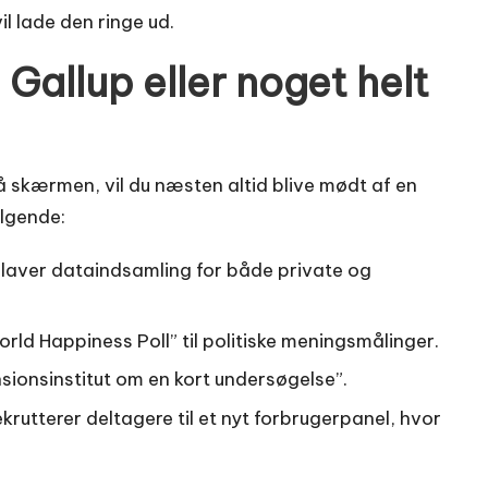
il lade den ringe ud.
Gallup eller noget helt
å skærmen, vil du næsten altid blive mødt af en
ølgende:
r laver data­indsamling for både private og
orld Happiness Poll” til politiske menings­målinger.
ensions­institut om en kort undersøgelse”.
ekrutterer deltagere til et nyt forbruger­panel, hvor