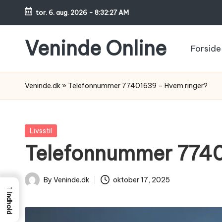
tor. 6. aug. 2026
-
8:32:28 AM
Skip
to
Veninde Online
Forside
content
Hvor
venindesnak
Veninde.dk
»
Telefonnummer 77401639 – Hvem ringer?
bliver
til
inspiration
Posted
Livsstil
in
Telefonnummer 7740
By
Veninde.dk
oktober 17, 2025
→
Posted
Indhold
by