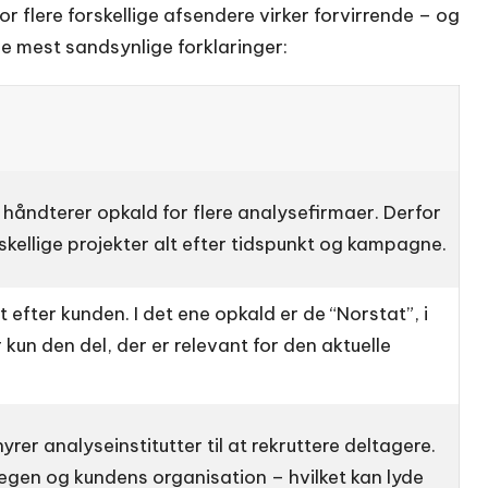
 flere forskellige afsendere virker forvirrende – og
 de mest sandsynlige forklaringer:
 håndterer opkald for flere analyse­firmaer. Derfor
rskellige projekter alt efter tidspunkt og kampagne.
t efter kunden. I det ene opkald er de “Norstat”, i
kun den del, der er relevant for den aktuelle
rer analyse­institutter til at rekruttere deltagere.
gen og kundens organisation – hvilket kan lyde