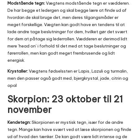
Modstående tegn:
Vægtens modstående tegn er vædderen.
De har begge et ledergen og skal begge lære at finde ud af
hvordan de skal bruge det, men deres tilgangsmåder er
meget forskellige. Vægten kan godt have en tendens til at
lade andre tage beslutninger for dem, hvilket gør det svært
for dem at påtage sig lederrollen. Vædderen er derimod lidt
mere ’head on’ i forhold til det med at tage beslutninger og
førerrollen, men kan godt meget frembrusende og lidt
energisk.
Krystaller:
Vægtens fødselssten er Lapis, Lazuli og turmalin,
men den passer også godt med, bjergkrystal, jade, citrin og
opal
Skorpion: 23 oktober til 21
november
Kendetegn:
Skorpionen er mystisk tegn, især for de andre
tegn. Mange kan have svært ved at læse skorpionen og finde
ud af hvad den tænker. De kan godt være lidt intense og de