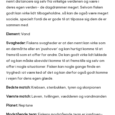
nemt distancere sig selv fra virkelige verdenen og være i
deres egen verden- de dagdrømmer meget. Selvom fisken
godt kan virke lidt tilbageholdne, så kan de også være meget
sociale, specielt fordi de er gode til at tilpasse sig dem de er
sammen med.
Element:
Vand
Svagheder:
Fiskens svagheder er at den nemt kan virke som
en dørmåtte eller en ’pushover’ og kan hurtigt komme til at
fremstå som et offer for andre. De kan godt virke lidt lukkede
af og kan måske ubevidst komme til at fremstille sig selv om
offer i nogle situationer. Fisken kan nogle gange finde en
tryghed i at være ked af det og kan derfor også godt komme
i vejen for dens egen glæde.
Bedste match:
Krebsen, stenbukken, tyren og skorpionen
Værste match:
Løven, tvillingen, vædderen og vandmanden
Planet:
Neptune
Modstående tegn:
Fiskens modstående tegn er jomfruen-