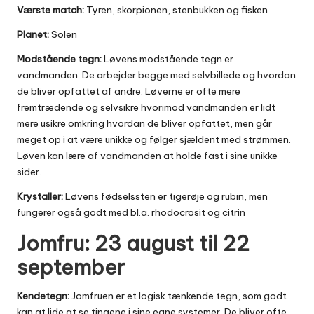
Værste match:
Tyren, skorpionen, stenbukken og fisken
Planet:
Solen
Modstående tegn:
Løvens modstående tegn er
vandmanden. De arbejder begge med selvbillede og hvordan
de bliver opfattet af andre. Løverne er ofte mere
fremtrædende og selvsikre hvorimod vandmanden er lidt
mere usikre omkring hvordan de bliver opfattet, men går
meget op i at være unikke og følger sjældent med strømmen.
Løven kan lære af vandmanden at holde fast i sine unikke
sider.
Krystaller:
Løvens fødselssten er tigerøje og rubin, men
fungerer også godt med bl.a. rhodocrosit og citrin
Jomfru: 23 august til 22
september
Kendetegn:
Jomfruen er et logisk tænkende tegn, som godt
kan at lide at se tingene i sine egne systemer. De bliver ofte