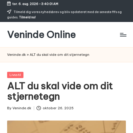
tor. 6. aug. 2026
-
3:40:02 AM
Skip
Tilmeld dig vores nyhedsbrev og bliv opdateret med de seneste fifs og
guides.
Tilmeld nu!
to
content
Veninde Online
Hvor
venindesnak
Veninde.dk
»
ALT du skal vide om dit stjernetegn
bliver
til
inspiration
Posted
Livsstil
in
ALT du skal vide om dit
stjernetegn
By
Veninde.dk
oktober 26, 2025
Posted
by