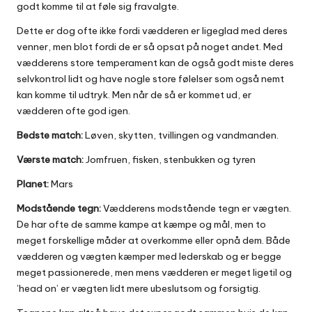
godt komme til at føle sig fravalgte.
Dette er dog ofte ikke fordi vædderen er ligeglad med deres
venner, men blot fordi de er så opsat på noget andet. Med
vædderens store temperament kan de også godt miste deres
selvkontrol lidt og have nogle store følelser som også nemt
kan komme til udtryk. Men når de så er kommet ud, er
vædderen ofte god igen.
Bedste match:
Løven, skytten, tvillingen og vandmanden.
Værste match:
Jomfruen, fisken, stenbukken og tyren
Planet:
Mars
Modstående tegn:
Vædderens modstående tegn er vægten.
De har ofte de samme kampe at kæmpe og mål, men to
meget forskellige måder at overkomme eller opnå dem. Både
vædderen og vægten kæmper med lederskab og er begge
meget passionerede, men mens vædderen er meget ligetil og
’head on’ er vægten lidt mere ubeslutsom og forsigtig.