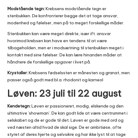
Modstående tegn:
Krebsens modstående tegn er
stenbukken. De konfronterer begge det at tage ansvar,
modenhed og følelser, men på to meget forskellige måder.
Stenbukken kan være meget direkte, især ift. ansvar
hvorimod krebsen kan have en tendens til at være
tilbageholden, men er i modsætning til stenbukken meget i
kontakt med sine følelser. De kan lære hinanden måder at
håndtere de forskellige opgaver i livet på.
Krystaller:
Krebsens fødselssten er månesten og granat, men
passer også godt med bl.a. rhodonit og karneol
Løven: 23 juli til 22 august
Kendetegn:
Løven er passioneret, modig, elskende og den
ultimative ’showman’. De kan godt lide at være centrummet i
selskabet og de er gode til det. Løven er gode med ord og
ved næsten altid hvad de skal sige. De er ambitiøse, ofte
styret af deres hjerte og selvsikre og har ikke lyst til at tage