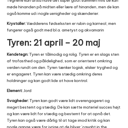
Tegnene kan altså have det super godt sammen hvis de kan
møde hinanden på midten eller lære af hinanden, men de kan
også komme ud i nogle uenigheder og skænderier.
Krystaller:
Vædderens fødselssten er rubin og karneol, men
fungerer også godt med bl.a. ametyst og akvamarin
Tyren: 21 april – 20 maj
Kendetegn:
Tyren er tålmodig og rolig. Tyren er en slags sten
af trofasthed og pålidelighed, som er orienteret omkring
verden rundt om den. Tyren tænker logisk, elsker tryghed og
er engageret. Tyren kan være stædig omkring deres
holdninger og kan godt lide at have kontrol.
Element:
Jord
Svagheder:
Tyren kan godt være lidt overengageret og
meget bestemt og stædig. De kan sætte materiel succes højt
og kan være lidt for stædig og bestemt for at opnå det.
Tyren kan også være dårlig til at tage imod kritik og kan
nogle gange være for ivrige at de bliver ’caught in the