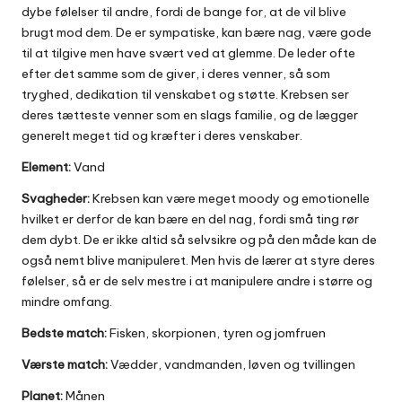
dybe følelser til andre, fordi de bange for, at de vil blive
brugt mod dem. De er sympatiske, kan bære nag, være gode
til at tilgive men have svært ved at glemme. De leder ofte
efter det samme som de giver, i deres venner, så som
tryghed, dedikation til venskabet og støtte. Krebsen ser
deres tætteste venner som en slags familie, og de lægger
generelt meget tid og kræfter i deres venskaber.
Element:
Vand
Svagheder:
Krebsen kan være meget moody og emotionelle
hvilket er derfor de kan bære en del nag, fordi små ting rør
dem dybt. De er ikke altid så selvsikre og på den måde kan de
også nemt blive manipuleret. Men hvis de lærer at styre deres
følelser, så er de selv mestre i at manipulere andre i større og
mindre omfang.
Bedste match:
Fisken, skorpionen, tyren og jomfruen
Værste match:
Vædder, vandmanden, løven og tvillingen
Planet:
Månen