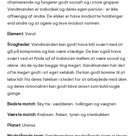
charmerende og fungerer godt socialt og i store grupper.
Vandmanden er individuel og deres egen person- er ikke
afhængig af andre. De elsker er have modsatte holdninger
end andre og at agere og leve modsat normen.
Element:
Vand
Svagheder:
Vandmanden kan godt have lidt svært med at
gå på kompromis og kan være stædige. De kan også have
svært ved at finde ud af balancen mellem at være social og
alene, da de nyder begge ting meget. Vandmanden har det
ofte meget godt i sit eget selskab. De kan godt komme til at
løbe lidt fra deres følelser i stedet for at arbejdede med dem
og deres rationalitet kan godt blive anset som kold nogle
gange.
Bedste match
: Skytte, vædderen, tvillingen og vægten
Værste match:
Krebsen, fisken, tyren og stenbukken
Planet:
Uranus
Modstående tegn:
Vandmandens modstående tegn er løven.