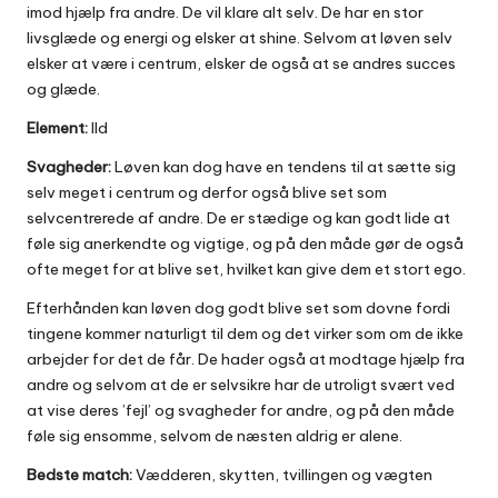
imod hjælp fra andre. De vil klare alt selv. De har en stor
livsglæde og energi og elsker at shine. Selvom at løven selv
elsker at være i centrum, elsker de også at se andres succes
og glæde.
Element:
Ild
Svagheder:
Løven kan dog have en tendens til at sætte sig
selv meget i centrum og derfor også blive set som
selvcentrerede af andre. De er stædige og kan godt lide at
føle sig anerkendte og vigtige, og på den måde gør de også
ofte meget for at blive set, hvilket kan give dem et stort ego.
Efterhånden kan løven dog godt blive set som dovne fordi
tingene kommer naturligt til dem og det virker som om de ikke
arbejder for det de får. De hader også at modtage hjælp fra
andre og selvom at de er selvsikre har de utroligt svært ved
at vise deres ’fejl’ og svagheder for andre, og på den måde
føle sig ensomme, selvom de næsten aldrig er alene.
Bedste match:
Vædderen, skytten, tvillingen og vægten