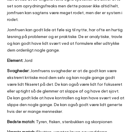
set som oprydningsfreaks men dette passer ikke altid helt,
jomfruen kan sagtens være meget rodet, men der er system i
rodet.
Jomfruen kan godt lide at føle sig til nytte, har ofte en hurtig
løsning på problemer og er praktiske. De er analytiske, travle
og kan godt have lidt svært ved at formulere eller udtrykke
dem ordenligt nogle gange.
Element:
Jord
Svagheder:
Jomfruens svagheder er at de godt kan være
ekstremt kritiske mod dem selv og kan nogle gange godt
være lidt fikseret på det. De kan også være lidt for fokuseret
eller uptight så de glemmer at slappe af og have det sjovt.
De kan godt lide at have kontrollen og kan have svært ved at
slippe den nogle gange. De kan også godt være lidt generte
hvis der er mange mennesker.
Bedste match:
Tyren, fisken, stenbukken og skorpionen
Værste match:
Skytten, vægten løven og vædderen