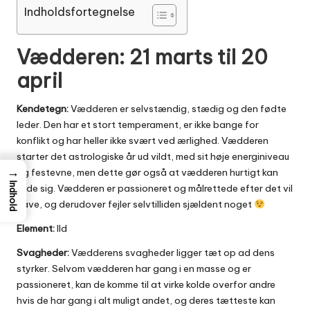
Indholdsfortegnelse
Vædderen: 21 marts til 20
april
Kendetegn:
Vædderen er selvstændig, stædig og den fødte
leder. Den har et stort temperament, er ikke bange for
konflikt og har heller ikke svært ved ærlighed. Vædderen
starter det astrologiske år ud vildt, med sit høje energiniveau
→
og festevne, men dette gør også at vædderen hurtigt kan
Indhold
kede sig. Vædderen er passioneret og målrettede efter det vil
have, og derudover fejler selvtilliden sjældent noget
Element:
Ild
Svagheder:
Vædderens svagheder ligger tæt op ad dens
styrker. Selvom vædderen har gang i en masse og er
passioneret, kan de komme til at virke kolde overfor andre
hvis de har gang i alt muligt andet, og deres tætteste kan