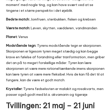
moment’ med nogle ting, og kan have svært ved at se
tingene i et større perspektiv i det øjeblik.
Bedste match:
Jomfruen, stenbukken, fisken og krebsen
Værste match:
Løven, skytten, vædderen, vandmanden
Planet:
Venus
Modstående tegn:
Tyrens modstående tegn er skorpionen.
Skorpionen er ligesom tyren meget stædig og kan begge
krave en følelse af forandring eller tranformation, men griber
det an på to meget forskellige måder. Tyren kan lære
skorpionen at være mere rationeltænkende imens skorpionen
kan lære tyren at være mere fleksibel. Hvis de kan få det til at
fungere, kan de være et godt match.
Krystaller:
Tyrens fødselssten er malakit og rosakvarts, men
passer også godt med bl.a. akvamarin og tigerøje
Tvillingen: 21 maj – 21 juni