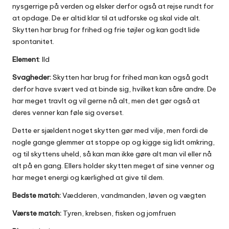
nysgerrige på verden og elsker derfor også at rejse rundt for
at opdage. De er altid klar til at udforske og skal vide alt.
Skytten har brug for frihed og frie tøjler og kan godt lide
spontanitet.
Element
: Ild
Svagheder:
Skytten har brug for frihed man kan også godt
derfor have svært ved at binde sig, hvilket kan såre andre. De
har meget travlt og vil gerne nå alt, men det gør også at
deres venner kan føle sig overset.
Dette er sjældent noget skytten gør med vilje, men fordi de
nogle gange glemmer at stoppe op og kigge sig lidt omkring,
og til skyttens uheld, så kan man ikke gøre alt man vil eller nå
alt på en gang. Ellers holder skytten meget af sine venner og
har meget energi og kærlighed at give til dem.
Bedste match:
Vædderen, vandmanden, løven og vægten
Værste match:
Tyren, krebsen, fisken og jomfruen