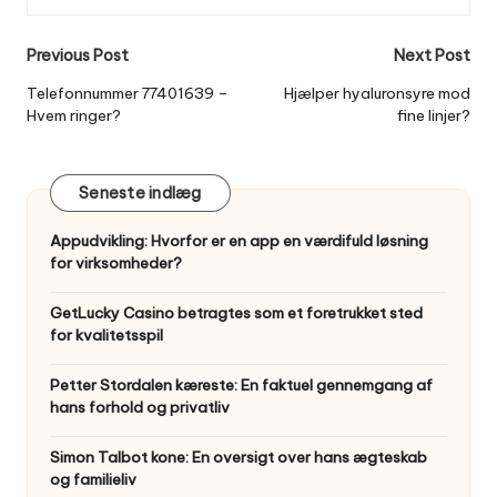
Post
Previous Post
Next Post
navigation
Telefonnummer 77401639 –
Hjælper hyaluronsyre mod
Hvem ringer?
fine linjer?
Seneste indlæg
Appudvikling: Hvorfor er en app en værdifuld løsning
for virksomheder?
GetLucky Casino betragtes som et foretrukket sted
for kvalitetsspil
Petter Stordalen kæreste: En faktuel gennemgang af
hans forhold og privatliv
Simon Talbot kone: En oversigt over hans ægteskab
og familieliv