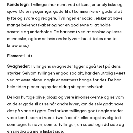
Kendetegn:
Tvillingen har nemt ved at lære, er analytiske og
sjove. De er nysgerrige, gode til at kommunikere- gode til at
lytte og svare og reagere. Tvillingen er social, elsker at have
mange bekendtskaber og har en god evne til at holde
samtale og underholde. De har nemt ved at anskue og læse
menneske, og kan se hvis andre lyver- but it takes one to
know one;)
Element:
Luft
Svagheder:
Tvillingens svagheder ligger også tæt på dens
styrker. Selvom tvillingen er god socialt, har den utrolig svært
ved at være alene, nogle er nærmest bange for det. De har
hele tiden planer og nyder aldrig sit eget selvskab.
De kan hurtige blive jaloux og være inkonsekvente og selvom
at de er gode til at se når andre lyver, kan de selv godt have
det på vane at gøre. Derfor kan tvillingen godt nogle steder
være kendt som at være ’two faced’- eller bogstavelig talt
som tegnets navn, som to tvillinger, en social og sød side og
en snedig og mere lusket side.