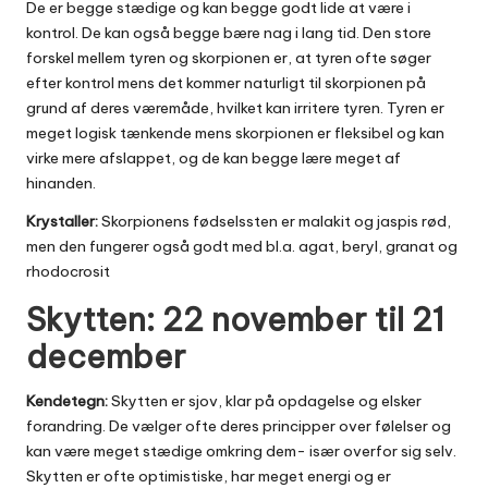
De er begge stædige og kan begge godt lide at være i
kontrol. De kan også begge bære nag i lang tid. Den store
forskel mellem tyren og skorpionen er, at tyren ofte søger
efter kontrol mens det kommer naturligt til skorpionen på
grund af deres væremåde, hvilket kan irritere tyren. Tyren er
meget logisk tænkende mens skorpionen er fleksibel og kan
virke mere afslappet, og de kan begge lære meget af
hinanden.
Krystaller:
Skorpionens fødselssten er malakit og jaspis rød,
men den fungerer også godt med bl.a. agat, beryl, granat og
rhodocrosit
Skytten: 22 november til 21
december
Kendetegn:
Skytten er sjov, klar på opdagelse og elsker
forandring. De vælger ofte deres principper over følelser og
kan være meget stædige omkring dem- især overfor sig selv.
Skytten er ofte optimistiske, har meget energi og er