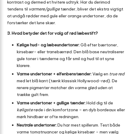
kontrast og dermed et hvitere udtryk. Har du derimod
tendens til
varmere/gullige
tænder, bliver det ekstra vigtigt
at undgå rødder med gule eller orange undertoner, da de
forstærker det lune skær.
3. Hvad betyder det for valg af rød læbestift?
Kølige hud- og læbeundertoner:
Gå efter bærtoner,
kirsebær- eller tranebærrød. Den blå base neutraliserer
gule toner i tænderne og får smil og hud til at syne
klarere.
Varme undertoner + elfenbenstænder:
Vælg en
true red
med let blå kant (tænk klassisk Hollywood-rød). De
renere pigmenter matcher din varme glød uden at
trække gult frem.
Varme undertoner + gullige tænder:
Hold dig til de
køligste
røde i din komfortzone – en dyb bordeaux eller
mørk hindbær er ofte redningen.
Neutrale undertoner:
Du har mest spillerum. Test både
varme tomatnuancer og kølige kirsebær – men vælg