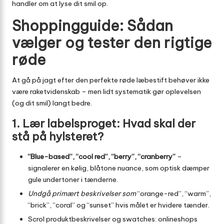
handler om at lyse dit smil op.
Shoppingguide: Sådan
vælger og tester den rigtige
røde
At gå på jagt efter den perfekte røde læbestift behøver ikke
være raketvidenskab – men lidt systematik gør oplevelsen
(og dit smil) langt bedre.
1. Lær labelsproget: Hvad skal der
stå på hylsteret?
“Blue-based”, “cool red”, “berry”, “cranberry”
–
signalerer en kølig, blåtone nuance, som optisk dæmper
gule undertoner i tænderne.
Undgå primært beskrivelser som
“orange-red”, “warm”,
“brick”, “coral” og “sunset” hvis målet er hvidere tænder.
Scrol produktbeskrivelser og swatches: onlineshops