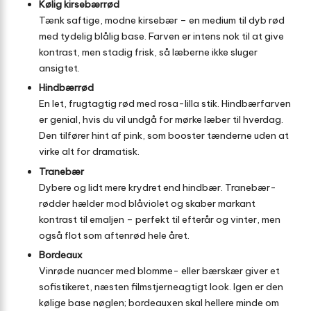
Kølig kirsebærrød
Tænk saftige, modne kirsebær – en medium til dyb rød
med tydelig blålig base. Farven er intens nok til at give
kontrast, men stadig frisk, så læberne ikke sluger
ansigtet.
Hindbærrød
En let, frugtagtig rød med rosa-lilla stik. Hindbærfarven
er genial, hvis du vil undgå for mørke læber til hverdag.
Den tilfører hint af pink, som booster tænderne uden at
virke alt for dramatisk.
Tranebær
Dybere og lidt mere krydret end hindbær. Tranebær-
rødder hælder mod blåviolet og skaber markant
kontrast til emaljen – perfekt til efterår og vinter, men
også flot som aftenrød hele året.
Bordeaux
Vinrøde nuancer med blomme- eller bærskær giver et
sofistikeret, næsten filmstjerneagtigt look. Igen er den
kølige base nøglen; bordeauxen skal hellere minde om