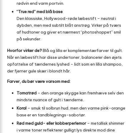
rødvin end varm portvin.
“True red” med blå base
Den klassiske, Hollywood-røde læbestift – neutral i
dybden, men med subtilt blåt anstrøg. Virker på tværs
af hudtoner og giver et nærmest “photoshoppet” smil
på sekunder.
Hvorfor virker de?
Blå og lilla er komplementærfarver til gult.
Når en læbestift har disse undertoner, balancerer den øjets
opfattelse af tændernes lyshed – lidt som en lilla shampoo,
der fjerner gule skær i blondt hår.
Farver, du bør være varsom med:
Tomatrød
– den orange skygge kan fremhæve selv den
mindste nuance af gult i tænderne.
Koral
– smuk til solbrun hud, men den varme pink-orange
base er en tandblegnings-sabotør.
Rød med guld- eller kobberperlemor
– metallisk shimmer
i varme toner reflekterer gulligt lys direkte mod dine