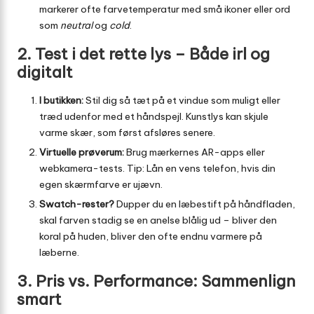
markerer ofte farvetemperatur med små ikoner eller ord
som
neutral
og
cold
.
2. Test i det rette lys – Både irl og
digitalt
I butikken:
Stil dig så tæt på et vindue som muligt eller
træd udenfor med et håndspejl. Kunstlys kan skjule
varme skær, som først afsløres senere.
Virtuelle prøverum:
Brug mærkernes AR-apps eller
webkamera-tests. Tip: Lån en vens telefon, hvis din
egen skærmfarve er ujævn.
Swatch-rester?
Dupper du en læbestift på håndfladen,
skal farven stadig se en anelse blålig ud – bliver den
koral på huden, bliver den ofte endnu varmere på
læberne.
3. Pris vs. Performance: Sammenlign
smart