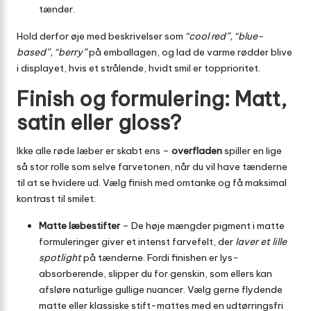
tænder.
Hold derfor øje med beskrivelser som
“cool red”, “blue-
based”, “berry”
på emballagen, og lad de varme rødder blive
i displayet, hvis et strålende, hvidt smil er topprioritet.
Finish og formulering: Matt,
satin eller gloss?
Ikke alle røde læber er skabt ens –
overfladen
spiller en lige
så stor rolle som selve farvetonen, når du vil have tænderne
til at se hvidere ud. Vælg finish med omtanke og få maksimal
kontrast til smilet:
Matte læbestifter
– De høje mængder pigment i matte
formuleringer giver et intenst farvefelt, der
laver et lille
spotlight
på tænderne. Fordi finishen er lys-
absorberende, slipper du for genskin, som ellers kan
afsløre naturlige gullige nuancer. Vælg gerne flydende
matte eller klassiske stift-mattes med en udtørringsfri