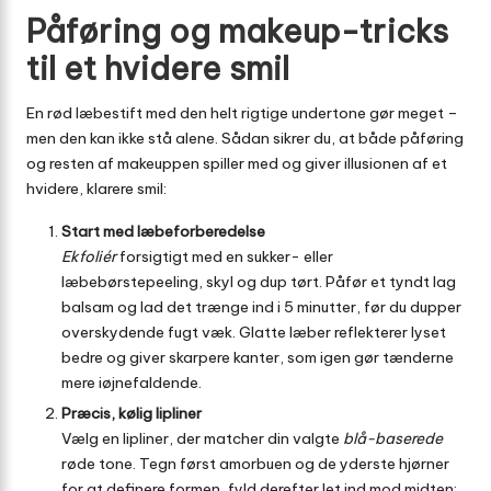
Påføring og makeup-tricks
til et hvidere smil
En rød læbestift med den helt rigtige undertone gør meget –
men den kan ikke stå alene. Sådan sikrer du, at både påføring
og resten af makeuppen spiller med og giver illusionen af et
hvidere, klarere smil:
Start med læbeforberedelse
Ekfoliér
forsigtigt med en sukker- eller
læbebørstepeeling, skyl og dup tørt. Påfør et tyndt lag
balsam og lad det trænge ind i 5 minutter, før du dupper
overskydende fugt væk. Glatte læber reflekterer lyset
bedre og giver skarpere kanter, som igen gør tænderne
mere iøjnefaldende.
Præcis, kølig lipliner
Vælg en lipliner, der matcher din valgte
blå-baserede
røde tone. Tegn først amorbuen og de yderste hjørner
for at definere formen, fyld derefter let ind mod midten;