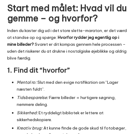
Start med målet: Hvad vil du
gemme – og hvorfor?
Inden du kaster dig ud i det store slette-maraton, er det værd
at standse op og spørge:
Hvorfor rydder jeg egentlig op i
mine billeder?
Svaret er dit kompas gennem hele processen –
uden det risikerer du at drukne i nostalgiske øjeblikke og aldrig
blive færdig.
1. Find dit “hvorfor”
Mental ro:
Slut med den evige notifikation om “Lager
næsten fuldt”.
Tidsbesparelse:
Færre billeder = hurtigere søgning,
nemmere deling.
Sikkerhed:
Et ryddeligt bibliotek er lettere at
sikkerhedskopiere.
Kreativ brug:
At kunne finde de gode skud til fotobøger,