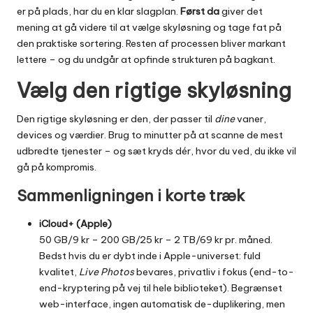
er på plads, har du en klar slagplan.
Først da
giver det
mening at gå videre til at vælge skyløsning og tage fat på
den praktiske sortering. Resten af processen bliver markant
lettere – og du undgår at opfinde strukturen på bagkant.
Vælg den rigtige skyløsning
Den rigtige skyløsning er den, der passer til
dine
vaner,
devices og værdier. Brug to minutter på at scanne de mest
udbredte tjenester – og sæt kryds dér, hvor du ved, du ikke vil
gå på kompromis.
Sammenligningen i korte træk
iCloud+ (Apple)
50 GB/9 kr – 200 GB/25 kr – 2 TB/69 kr pr. måned.
Bedst hvis du er dybt inde i Apple-universet: fuld
kvalitet,
Live Photos
bevares, privatliv i fokus (end-to-
end-kryptering på vej til hele biblioteket). Begrænset
web-interface, ingen automatisk de-duplikering, men