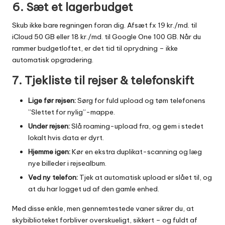
6. Sæt et lagerbudget
Skub ikke bare regningen foran dig. Afsæt fx 19 kr./md. til
iCloud 50 GB eller 18 kr./md. til Google One 100 GB. Når du
rammer budgetloftet, er det tid til oprydning – ikke
automatisk opgradering.
7. Tjekliste til rejser & telefonskift
Lige før rejsen:
Sørg for fuld upload og tøm telefonens
”Slettet for nylig”-mappe.
Under rejsen:
Slå roaming-upload fra, og gem i stedet
lokalt hvis data er dyrt.
Hjemme igen:
Kør en ekstra duplikat-scanning og læg
nye billeder i rejsealbum.
Ved ny telefon:
Tjek at automatisk upload er slået til, og
at du har logget ud af den gamle enhed.
Med disse enkle, men gennemtestede vaner sikrer du, at
skybiblioteket forbliver overskueligt, sikkert – og fuldt af