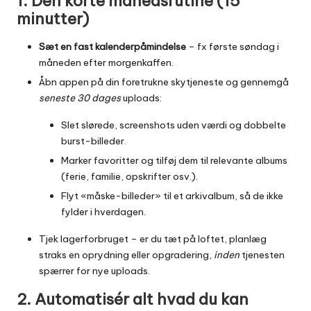
1. Den korte månedsrutine (15
minutter)
Sæt en fast kalenderpåmindelse
– fx første søndag i
måneden efter morgenkaffen.
Åbn appen på din foretrukne skytjeneste og gennemgå
seneste 30 dages
uploads:
Slet slørede, screenshots uden værdi og dobbelte
burst-billeder.
Marker favoritter og tilføj dem til relevante albums
(ferie, familie, opskrifter osv.).
Flyt «måske-billeder» til et arkivalbum, så de ikke
fylder i hverdagen.
Tjek lagerforbruget – er du tæt på loftet, planlæg
straks en oprydning eller opgradering,
inden
tjenesten
spærrer for nye uploads.
2. Automatisér alt hvad du kan