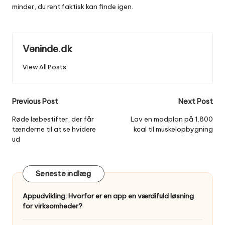
minder, du rent faktisk kan finde igen.
Veninde.dk
View All Posts
Post
Previous Post
Next Post
navigation
Røde læbestifter, der får
Lav en madplan på 1.800
tænderne til at se hvidere
kcal til muskelopbygning
ud
Seneste indlæg
Appudvikling: Hvorfor er en app en værdifuld løsning
for virksomheder?