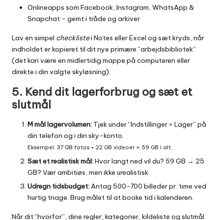
Onlineapps som Facebook, Instagram, WhatsApp &
Snapchat ­- gemt i tråde og arkiver
Lav en simpel
checkliste
i Notes eller Excel og sæt kryds, når
indholdet er kopieret til dit nye primære “arbejdsbibliotek”
(det kan være en midlertidig mappe på computeren eller
direkte i din valgte skyløsning).
5. Kend dit lagerforbrug og sæt et
slutmål
M mål lagervolumen:
Tjek under “Indstillinger > Lager” på
din telefon og i din sky-konto.
Eksempel: 37 GB fotos + 22 GB videoer = 59 GB i alt.
Sæt et realistisk mål:
Hvor langt ned vil du? 59 GB → 25
GB? Vær ambitiøs, men ikke urealistisk.
Udregn tidsbudget:
Antag 500-700 billeder pr. time ved
hurtig triage. Brug målet til at booke tid i kalenderen.
Når dit “hvorfor”, dine regler, kategorier, kildeliste og slutmål