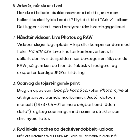
Arkivér, når du er i tvivl
Har du et billede, du ikke nænner at slette, men som
heller ikke skal fylde feedet? Flyt det til et “Arkiv”-album.
Det ligger sikkert, men forstyrrer ikke hverdagsgalleriet.
Håndtér videoer, Live Photos og RAW
Videoer sluger lagerplads – klip eller komprimer dem med
f.eks.
HandBrake
. Live Photos kan konverteres til
stillbilleder, hvis du sjældent ser bevægelsen. Skyder du
RAW, så gem kun de filer, du faktisk vil redigere, og
eksportér færdige JPG’er til deling.
Scan og datojustér gamle print
Brug en apps som
Google FotoScan
eller
Photomyne
til
at digitalisere barndomsalbummer. Justér datoen
manuelt (1978-09-01 er mere søgbart end “Uden
dato”), og læg scanningen ind i samme struktur som
dine nyere fotos.
Ryd lokale caches og deaktiver dobbelt-upload
Når alt ligger trygt i skyen, kan du frigøre plads på