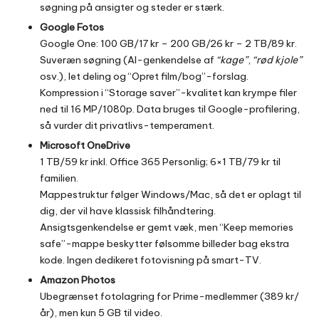
søgning på ansigter og steder er stærk.
Google Fotos
Google One: 100 GB/17 kr – 200 GB/26 kr – 2 TB/89 kr.
Suveræn søgning (AI-genkendelse af
“kage”
,
“rød kjole”
osv.), let deling og “Opret film/bog”-forslag.
Kompression i “Storage saver”-kvalitet kan krympe filer
ned til 16 MP/1080p. Data bruges til Google-profilering,
så vurder dit privatlivs-temperament.
Microsoft OneDrive
1 TB/59 kr inkl. Office 365 Personlig; 6×1 TB/79 kr til
familien.
Mappestruktur følger Windows/Mac, så det er oplagt til
dig, der vil have klassisk filhåndtering.
Ansigtsgenkendelse er gemt væk, men “Keep memories
safe”-mappe beskytter følsomme billeder bag ekstra
kode. Ingen dedikeret fotovisning på smart-TV.
Amazon Photos
Ubegrænset fotolagring for Prime-medlemmer (389 kr/
år), men kun 5 GB til video.