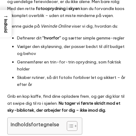
og uendelige ferievideoer, er du ikke alene. Men bare rolig:
Med den rette
fotooprydning i skyen
kan du forvandle kaos
→
til komplet overblik – uden at miste minderne på vejen.
Indhold
I denne guide på
Veninde Online
viser vi dig, hvordan du:
Definerer dit
“hvorfor”
og sætter simple gemme-regler
Vælger den skyløsning, der passer bedst til
dit
budget
og behov
Gennemfører en trin-for-trin oprydning, som faktisk
holder
Skaber rutiner, så dit fotoliv forbliver let og sikkert – år
efter år
Grib en kop kaffe, find dine opladere frem, og gør dig klar til
at swipe dig til ro i sjælen.
Nu tager vi første skridt mod et
sky-bibliotek, der arbejder for dig – ikke imod dig.
Indholdsfortegnelse