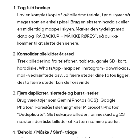
Tag fuld backup
Lav en komplet kopi af
alt
billedmateriale, før du rører så
meget som en enkelt pixel. Brug en ekstern harddisk eller
en midlertidig mappe i skyen. Marker den tydeligt med
dato og “RÅ BACKUP – MÅ IKKE RØRES”, så du ikke
kommer til at slette den senere.
Konsolider alle kilder ét sted
Træk billeder ind fra telefoner, tablets, gamle SD-kort,
harddiske, WhatsApp-mappen, Instagram-downloads,
mail-vedhæftede osv. Jo færre steder dine fotos ligger,
desto færre steder kan de forsvinde.
Fjern duplikater, slørrede og burst-serier
Brug værktøjer som Gemini Photos (iOS), Google
Photos’ “Foreslået sletning” eller Microsoft Photos’
“Deduplicate”. Slet uskarpe billeder, lommeskud og 23
næsten identiske billeder af katten i samme positur.
’Behold / Måske / Slet’-triage