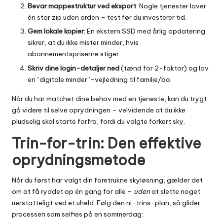
Bevar mappestruktur ved eksport
: Nogle tjenester laver
én stor zip uden orden – test før du investerer tid.
Gem lokale kopier
: En ekstern SSD med årlig opdatering
sikrer, at du ikke mister minder, hvis
abonnementspriserne stiger.
Skriv dine login-detaljer ned
(tænd for 2-faktor) og lav
en “digitale minder”-vejledning til familie/bo.
Når du har matchet dine behov med en tjeneste, kan du trygt
gå videre til selve oprydningen – velvidende at du ikke
pludselig skal starte forfra, fordi du valgte forkert sky.
Trin-for-trin: Den effektive
oprydningsmetode
Når du først har valgt din foretrukne skyløsning, gælder det
om at få ryddet op én gang for alle –
uden
at slette noget
uerstatteligt ved et uheld. Følg den ni-trins-plan, så glider
processen som selfies på en sommerdag: