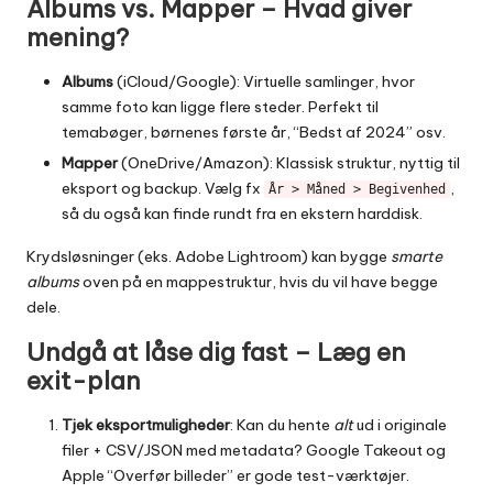
Albums vs. Mapper – Hvad giver
mening?
Albums
(iCloud/Google): Virtuelle samlinger, hvor
samme foto kan ligge flere steder. Perfekt til
temabøger, børnenes første år, “Bedst af 2024” osv.
Mapper
(OneDrive/Amazon): Klassisk struktur, nyttig til
eksport og backup. Vælg fx
,
År > Måned > Begivenhed
så du også kan finde rundt fra en ekstern harddisk.
Krydsløsninger (eks. Adobe Lightroom) kan bygge
smarte
albums
oven på en mappe­struktur, hvis du vil have begge
dele.
Undgå at låse dig fast – Læg en
exit-plan
Tjek eksportmuligheder
: Kan du hente
alt
ud i originale
filer + CSV/JSON med metadata? Google Takeout og
Apple “Overfør billeder” er gode test-værktøjer.