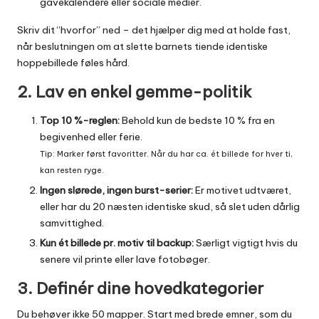
gavekalendere eller sociale medier.
Skriv dit “hvorfor” ned – det hjælper dig med at holde fast,
når beslutningen om at slette barnets tiende identiske
hoppebillede føles hård.
2. Lav en enkel gemme-politik
Top 10 %-reglen:
Behold kun de bedste 10 % fra en
begivenhed eller ferie.
Tip: Marker først favoritter. Når du har ca. ét billede for hver ti,
kan resten ryge.
Ingen slørede, ingen burst-serier:
Er motivet udtværet,
eller har du 20 næsten identiske skud, så slet uden dårlig
samvittighed.
Kun ét billede pr. motiv til backup:
Særligt vigtigt hvis du
senere vil printe eller lave fotobøger.
3. Definér dine hovedkategorier
Du behøver ikke 50 mapper. Start med brede emner, som du