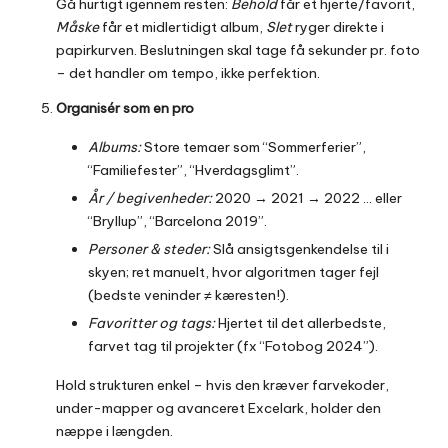
Gå hurtigt igennem resten:
Behold
får et hjerte/favorit,
Måske
får et midlertidigt album,
Slet
ryger direkte i
papirkurven. Beslutningen skal tage få sekunder pr. foto
– det handler om tempo, ikke perfektion.
Organisér som en pro
Albums:
Store temaer som “Sommerferier”,
“Familiefester”, “Hverdagsglimt”.
År / begivenheder:
2020 → 2021 → 2022 … eller
“Bryllup”, “Barcelona 2019”.
Personer & steder:
Slå ansigtsgenkendelse til i
skyen; ret manuelt, hvor algoritmen tager fejl
(bedste veninder ≠ kæresten!).
Favoritter og tags:
Hjertet til det allerbedste,
farvet tag til projekter (fx “Fotobog 2024”).
Hold strukturen enkel – hvis den kræver farvekoder,
under-mapper og avanceret Excelark, holder den
næppe i længden.