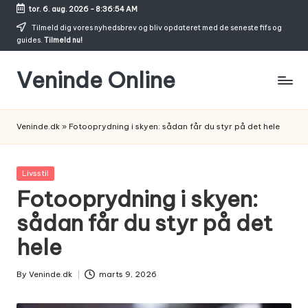
tor. 6. aug. 2026
-
8:36:55 AM
Skip
Tilmeld dig vores nyhedsbrev og bliv opdateret med de seneste fifs og
guides.
Tilmeld nu!
to
content
Veninde Online
Hvor
venindesnak
Veninde.dk
»
Fotooprydning i skyen: sådan får du styr på det hele
bliver
til
inspiration
Posted
Livsstil
in
Fotooprydning i skyen:
sådan får du styr på det
hele
By
Veninde.dk
marts 9, 2026
Posted
by