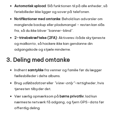
Automatisk upload
: Slå funktionen til på alle enheder, så
feriebilleder ikke ligger og sover på telefonen.
Notifikationer med omtanke
: Behold kun advarsler om
manglende backup eller pladsmangel – resten kan slås
fra, så du ikke bliver ”banner-blind”.
2-trinsbekræftelse (2FA)
: Aktiveres i både skytjeneste
og mailkonto, så hackere ikke kan gendanne din
adgangskode og stjæle minderne.
3. Deling med omtanke
Indhent
samtykke
fra venner og familie før du lægger
fællesbilleder i delte albums.
Brug
udløbsdatoer
eller
”view-only”
-rettigheder, hvis
tjenesten tilbyder det.
Vær særlig opmærksom på
børns privatliv
; lad kun
nærmeste netværk få adgang, og fjern GPS-data før
offentlig deling.