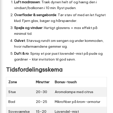
Luft madrassen
: Træk dynen helt af og hæng den i
vinduet/balkonen i 10 min. Ryst puden.
Overflader & sengeborde
: Tør støv af med en let fugtet
klud. Fjern glas, bøger og hårspænder.
Spejle og vinduer
: Hurtigt glasrens = max effekt på
minimal tid.
Gulvet
: Støvsug rundt om sengen og under kommoden,
hvor nullermændene gemmer sig.
Duft & ro
: Spray et par pust lavendel-mist på pude og
gardiner – klar invitation til god søvn.
Tidsfordelingsskema
Zone
Minutter
Bonus-touch
Stue
20-30
Aromalampe med citrus
Bad
20-25
Mikrofiber på krom-armatur
Soveværelse
15-20
Lavendel-mist