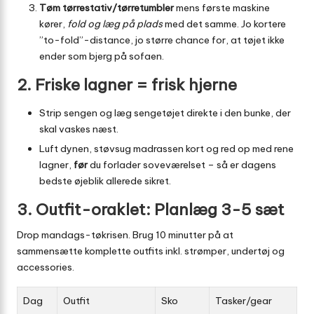
Tøm tørrestativ/tørretumbler
mens første maskine
kører,
fold og læg på plads
med det samme. Jo kortere
”to-fold”-distance, jo større chance for, at tøjet ikke
ender som bjerg på sofaen.
2. Friske lagner = frisk hjerne
Strip sengen og læg sengetøjet direkte i den bunke, der
skal vaskes næst.
Luft dynen, støvsug madrassen kort og red op med rene
lagner,
før
du forlader soveværelset – så er dagens
bedste øjeblik allerede sikret.
3. Outfit-oraklet: Planlæg 3-5 sæt
Drop mandags-tøkrisen. Brug 10 minutter på at
sammensætte komplette outfits inkl. strømper, undertøj og
accessories.
Dag
Outfit
Sko
Tasker/gear