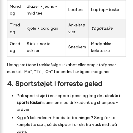
Mand
Blazer + jeans +
Loafers
Laptop-taske
ag
hvid tee
Tirsd
Ankelstø
Kjole + cardigan
Yogataske
ag
vler
Onsd
Strik + sorte
Madpakke-
Sneakers
ag
bukser
køletaske
Hæng sættene i rækkefølge i skabet eller brug stofposer
mærket ”Ma”, ”Ti”, ”On” for endnu hurtigere morgener.
4. Sportstøjet i forreste geled
Pak sportstøjet i en separat pose og læg det
direkte i
sportstasken
sammen med drikkedunk og shampoo-
prøver.
Kig på kalenderen: Har du to træninger? Sørg for to
komplette sæt, så du slipper for ekstra vask midt på
ugen.