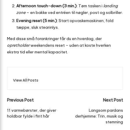
Afternoon touch-down (3 min.)
: Tøm tasken i
landing
zone
– en bakke ved entréen til nøgler, post og solbriller.
Evening reset (5 min.)
: Start opvaskemaskinen, fold
tæppe, sluk stearinlys.
Med disse små forankringer får du en hverdag, der
opretholder
weekendens reset – uden at koste hverken
ekstra tid eller mental kapacitet.
View All Posts
Post
Previous Post
Next Post
navigation
11 varmebørster, der giver
Langsom pardans
holdbar fylde i fint hår
derhjemme: Trin, musik og
stemning