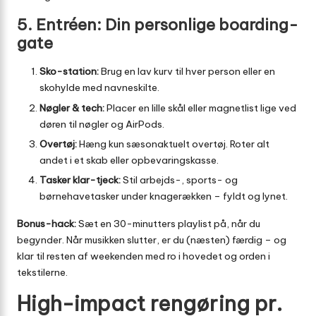
5. Entréen: Din personlige boarding-
gate
Sko-station:
Brug en lav kurv til hver person eller en
skohylde med navneskilte.
Nøgler & tech:
Placer en lille skål eller magnetlist lige ved
døren til nøgler og AirPods.
Overtøj:
Hæng kun sæsonaktuelt overtøj. Roter alt
andet i et skab eller opbevaringskasse.
Tasker klar-tjeck:
Stil arbejds-, sports- og
børnehavetasker under knagerækken – fyldt og lynet.
Bonus-hack:
Sæt en 30-minutters playlist på, når du
begynder. Når musikken slutter, er du (næsten) færdig – og
klar til resten af weekenden med ro i hovedet og orden i
tekstilerne.
High-impact rengøring pr.