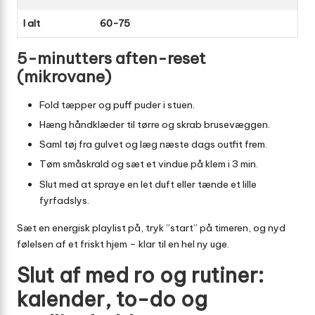
I alt
60-75
5-minutters aften-reset
(mikrovane)
Fold tæpper og puff puder i stuen.
Hæng håndklæder til tørre og skrab brusevæggen.
Saml tøj fra gulvet og læg næste dags outfit frem.
Tøm småskrald og sæt et vindue på klem i 3 min.
Slut med at spraye en let duft eller tænde et lille
fyrfadslys.
Sæt en energisk playlist på, tryk ”start” på timeren, og nyd
følelsen af et friskt hjem – klar til en hel ny uge.
Slut af med ro og rutiner:
kalender, to-do og