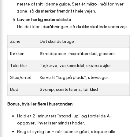
næste afsnit i denne guide. Sæt ét mikro-mål for hver
zone, så du mærker fremdrift hele vejen.
Lav en hurtig materialeliste
Ha’ det klar i døråbningen, så du ikke skal lede undervejs.
Zone
Det skal du bruge
Køkken
Skraldeposer, microfiberklud, glasrens
Tekstiler
Tøjkurve, vaskemiddel, ekstra bøjler
Stue/entré
Kurve til “læg på plads”, støvsuger
Bad
Svamp, sanitetsrens, tør klud
Bonus, hvis I er flere i husstanden:
Hold et 2-minutters “stand-up” og fordel de A-
opgaver, I hver især mindst hader.
Brug et synligt ur – når tiden er gået, stopper alle