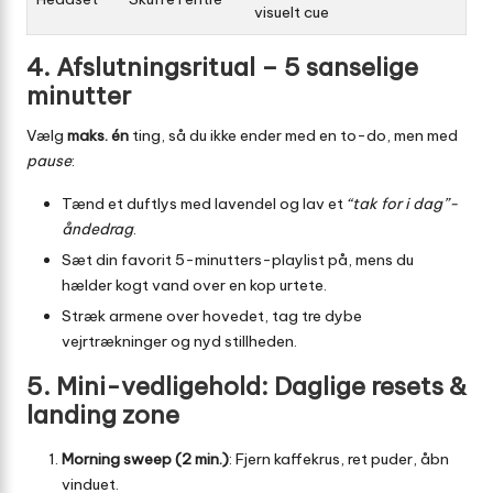
visuelt cue
4. Afslutningsritual – 5 sanselige
minutter
Vælg
maks. én
ting, så du ikke ender med en to-do, men med
pause
:
Tænd et duftlys med lavendel og lav et
“tak for i dag”-
åndedrag
.
Sæt din favorit 5-minutters-playlist på, mens du
hælder kogt vand over en kop urtete.
Stræk armene over hovedet, tag tre dybe
vejrtrækninger og nyd stillheden.
5. Mini-vedligehold: Daglige resets &
landing zone
Morning sweep (2 min.)
: Fjern kaffekrus, ret puder, åbn
vinduet.