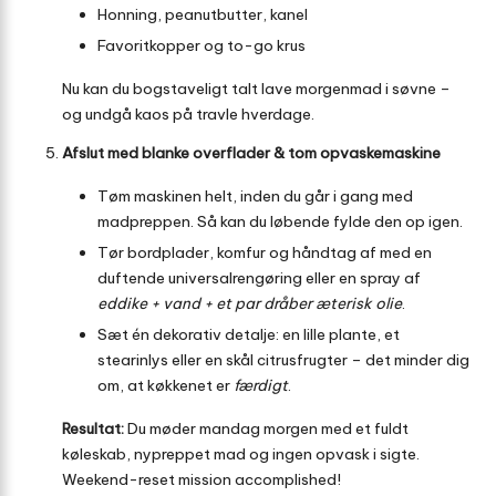
Honning, peanutbutter, kanel
Favoritkopper og to-go krus
Nu kan du bogstaveligt talt lave morgenmad i søvne –
og undgå kaos på travle hverdage.
Afslut med blanke overflader & tom opvaskemaskine
Tøm maskinen helt, inden du går i gang med
madpreppen. Så kan du løbende fylde den op igen.
Tør bordplader, komfur og håndtag af med en
duftende universalrengøring eller en spray af
eddike + vand + et par dråber æterisk olie
.
Sæt én dekorativ detalje: en lille plante, et
stearinlys eller en skål citrusfrugter – det minder dig
om, at køkkenet er
færdigt
.
Resultat:
Du møder mandag morgen med et fuldt
køleskab, nypreppet mad og ingen opvask i sigte.
Weekend-reset mission accomplished!