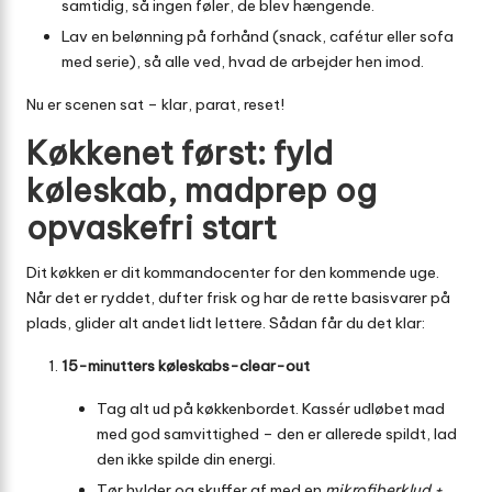
samtidig, så ingen føler, de blev hængende.
Lav en belønning på forhånd (snack, cafétur eller sofa
med serie), så alle ved, hvad de arbejder hen imod.
Nu er scenen sat – klar, parat, reset!
Køkkenet først: fyld
køleskab, madprep og
opvaskefri start
Dit køkken er dit kommandocenter for den kommende uge.
Når det er ryddet, dufter frisk og har de rette basisvarer på
plads, glider alt andet lidt lettere. Sådan får du det klar:
15-minutters køleskabs-clear-out
Tag alt ud på køkkenbordet. Kassér udløbet mad
med god samvittighed – den er allerede spildt, lad
den ikke spilde din energi.
Tør hylder og skuffer af med en
mikrofiberklud +