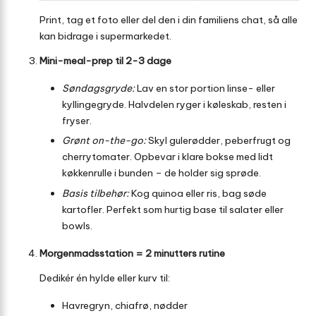
Print, tag et foto eller del den i din familiens chat, så alle
kan bidrage i supermarkedet.
Mini-meal-prep til 2-3 dage
Søndagsgryde:
Lav en stor portion linse- eller
kyllingegryde. Halvdelen ryger i køleskab, resten i
fryser.
Grønt on-the-go:
Skyl gulerødder, peberfrugt og
cherrytomater. Opbevar i klare bokse med lidt
køkkenrulle i bunden – de holder sig sprøde.
Basis tilbehør:
Kog quinoa eller ris, bag søde
kartofler. Perfekt som hurtig base til salater eller
bowls.
Morgenmadsstation = 2 minutters rutine
Dedikér én hylde eller kurv til:
Havregryn, chiafrø, nødder