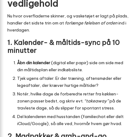
vedligehold
Nu hvor overfladerne skinner, og vasketøjet er lagt på plads,
handler det sidste trin om at
forlænge følelsen af orden
ind i
hverdagen.
1. Kalender- & måltids-sync på 10
minutter
Åbn din kalender
(digital eller papir) side om side med
din måltidsplan eller indkøbsliste.
Tjek ugens aftaler: Er der træning, aftensmøder eller
legeaftaler, der kræver hurtige måltider?
Notér, hvilke dage de forberedte retter fra køkken-
zonen passer bedst, og skriv evt.
“takeaway”
på de
travleste dage, så du slipper for spontant stress.
Del kalenderen med husstanden (familiechat eller delt
iCloud/Google), så alle ved, hvornår hvem gør hvad.
2. Madpakker & grab-and-go