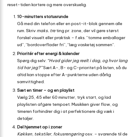
reset-tiden kortere og mere overskuelig.
10-minutters statusrunde
Gå med din telefon eller en post-it-blok gennem alle
rum. Skriv
maks. tre
ting pr. zone, der vil gøre størst
forskel visuelt eller praktisk – f.eks. “tomme emballager
ud”, “bordoverflader fri”, “læg vasketøj sammen”.
Prioritér efter energi & kalender
Spørg dig selv:
“Hvad gider jeg reelt i dag, og hvor lang
tid har jeg?”
Sæt A-, B- og C-prioritet på listen, så du
altid kan stoppe efter A-punkterne uden dårlig
samvittighed.
Sæt en timer – og en playlist
Vælg 25, 45 eller 60 minutter, tryk start, og lad
playlisten afgøre tempoet. Musikken giver flow, og
timeren forhindrer dig i at perfektionere dig væk i
detaljer.
Del hjemmet op i zoner
Køkken
,
tekstiler
,
fokus­rengøring
osv. – svarende til de