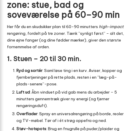
zone: stue, bad og
soveværelse på 60–90 min
Her får du en skudsikker plan til 60-90 minutters
high-impact
rengøring, fordelt på tre zoner. Tænk ”synligt først” – alt det,
dine øjne fanger (og dine fødder mærker), giver den største
fornemmelse af orden.
1. Stuen – 20 til 30 min.
Ryd og sortér
: Saml løse ting i en kurv. Aviser, kopper og
fjernbetjeninger på rette plads, resten i en ”læg-på-
plads-senere”-pose.
Luft ud
: Åbn vinduet på vid gab mens du arbejder – 5
minutters gennemtræk giver ny energi (og fjerner
rengøringsduft).
Overflader
: Spray en universalrengøring på borde, reoler
og TV-møbel. Tør af i ét strøg oppefra og ned.
Støv-hotspots
: Brug en fnugrulle på puder/plaider og