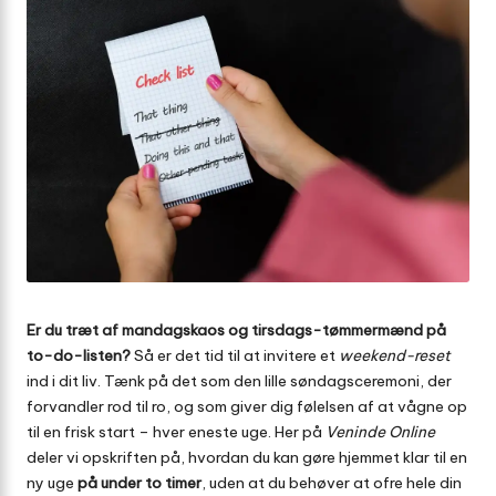
Er du træt af mandagskaos og tirsdags-tømmermænd på
to-do-listen?
Så er det tid til at invitere et
weekend-reset
ind i dit liv. Tænk på det som den lille søndags­ceremoni, der
forvandler rod til ro, og som giver dig følelsen af at vågne op
til en frisk start – hver eneste uge. Her på
Veninde Online
deler vi opskriften på, hvordan du kan gøre hjemmet klar til en
ny uge
på under to timer
, uden at du behøver at ofre hele din