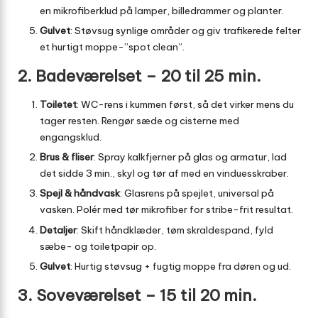
en mikrofiberklud på lamper, billedrammer og planter.
Gulvet
: Støvsug synlige områder og giv trafikerede felter
et hurtigt moppe-”spot clean”.
2. Badeværelset – 20 til 25 min.
Toiletet
: WC-rens i kummen først, så det virker mens du
tager resten. Rengør sæde og cisterne med
engangsklud.
Brus & fliser
: Spray kalkfjerner på glas og armatur, lad
det sidde 3 min., skyl og tør af med en vinduesskraber.
Spejl & håndvask
: Glasrens på spejlet, universal på
vasken. Polér med tør mikrofiber for stribe-frit resultat.
Detaljer
: Skift håndklæder, tøm skraldespand, fyld
sæbe- og toiletpapir op.
Gulvet
: Hurtig støvsug + fugtig moppe fra døren og ud.
3. Soveværelset – 15 til 20 min.