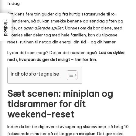
fridag.
Artiklens fem trin guider dig fra hurtig statusrunde til ro i
→
kalenderen, så du kan smække benene op søndag aften og
Indhold
vide, at
ugen allerede spiller.
Uanset om du bor alene, med
roomies eller deler tag med hele familien, kan du tilpasse
reset-rutinen til netop din energi, din tid – og dit humør.
Lyder det som magi? Det er det næsten også.
Lad os dykke
ned i, hvordan du gør det muligt – trin for trin.
Indholdsfortegnelse
Sæt scenen: miniplan og
tidsrammer for dit
weekend-reset
Inden du kaster dig over støvsuger og skuresvamp, så brug 10
fokuserede minutter på at lægge en
mini­plan
. Det gør selve