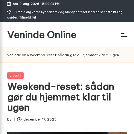
søn. 9. aug. 2026
-
5:22:04 PM
Skip
Tilmeld dig vores nyhedsbrev og bliv opdateret med de seneste fifs og
guides.
Tilmeld nu!
to
content
Veninde Online
Hvor
venindesnak
Veninde.dk
»
Weekend-reset: sådan gør du hjemmet klar til ugen
bliver
til
inspiration
Posted
Livsstil
in
Weekend-reset: sådan
gør du hjemmet klar til
ugen
By
december 17, 2025
Posted
by