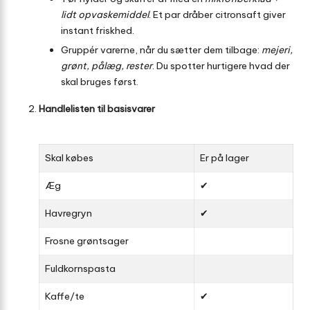
lidt opvaskemiddel
. Et par dråber citronsaft giver
instant friskhed.
Gruppér varerne, når du sætter dem tilbage:
mejeri,
grønt, pålæg, rester
. Du spotter hurtigere hvad der
skal bruges først.
Handlelisten til basisvarer
Skal købes
Er på lager
Æg
✔
Havregryn
✔
Frosne grøntsager
Fuldkornspasta
Kaffe/te
✔