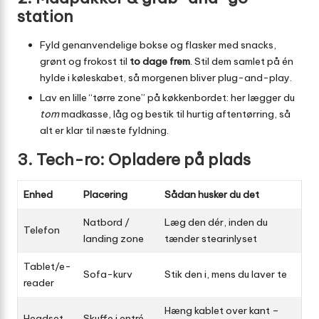
station
Fyld genanvendelige bokse og flasker med snacks,
grønt og frokost til
to dage frem
. Stil dem samlet på én
hylde i køleskabet, så morgenen bliver plug-and-play.
Lav en lille “tørre zone” på køkkenbordet: her lægger du
tom
madkasse, låg og bestik til hurtig aftentørring, så
alt er klar til næste fyldning.
3. Tech-ro: Opladere på plads
Enhed
Placering
Sådan husker du det
Natbord /
Læg den dér, inden du
Telefon
landing zone
tænder stearinlyset
Tablet/e-
Sofa-kurv
Stik den i, mens du laver te
reader
Hæng kablet over kant –
Headset
Skuffe i entré