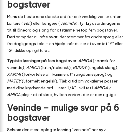
bogstaver
Mens de fleste rene danske ord for en kvindelig ven er enten
kortere (
ven
) eller længere (
veninde
), tyr krydsordmagerne
tit til låneord og slang for at ramme netop fem bogstaver.
Derfor møder du ofte svar, der stammer fra andre sprog eller
fra dagligdags tale – en hjælp, når du ser et uventet “Y” eller
“G” dukke op i gitteret.
Typiske løsninger på fem bogstaver
:
AMIGA
(spansk for
veninde),
AMICA
(latin/italiensk),
BUDDY
(engelsk slang),
KAMMI
(forkortelse af “kammerat” i ungdomssprog) og
MATEY
(uformelt engelsk). Tjek altid om vokalerne passer
med dine krydsende ord – især “I/A”-skiftet i
AMIGA /
AMICA
plejer at afsløre, hvilken variant der er den rigtige.
Veninde – mulige svar på 6
bogstaver
Selvom den mest oplagte løsning ”veninde” har syv