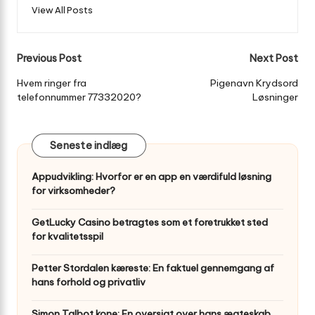
View All Posts
Post
Previous Post
Next Post
navigation
Hvem ringer fra
Pigenavn Krydsord
telefonnummer 77332020?
Løsninger
Seneste indlæg
Appudvikling: Hvorfor er en app en værdifuld løsning
for virksomheder?
GetLucky Casino betragtes som et foretrukket sted
for kvalitetsspil
Petter Stordalen kæreste: En faktuel gennemgang af
hans forhold og privatliv
Simon Talbot kone: En oversigt over hans ægteskab