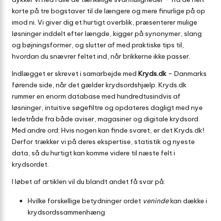
korte på tre bogstaver til de længere og mere finurlige på op
imod ni. Vi giver dig et hurtigt overblik, præsenterer mulige
løsninger inddelt efter længde, kigger på synonymer, slang
og bøjningsformer, og slutter af med praktiske tips til,
hvordan du snævrer feltet ind, når brikkerne ikke passer.
Indlægget er skrevet i samarbejde med
Kryds.dk
– Danmarks
førende side, når det gælder krydsords­hjælp. Kryds.dk
rummer en enorm database med hundredtusindvis af
løsninger, intuitive søgefiltre og opdateres dagligt med nye
ledetråde fra både aviser, magasiner og digitale krydsord.
Med andre ord: Hvis nogen kan finde svaret, er det Kryds.dk!
Derfor trækker vi på deres ekspertise, statistik og nyeste
data, så du hurtigt kan komme videre til næste felt i
krydsordet.
I løbet af artiklen vil du blandt andet få svar på:
Hvilke forskellige betydninger ordet
veninde
kan dække i
krydsords­sammenhæng