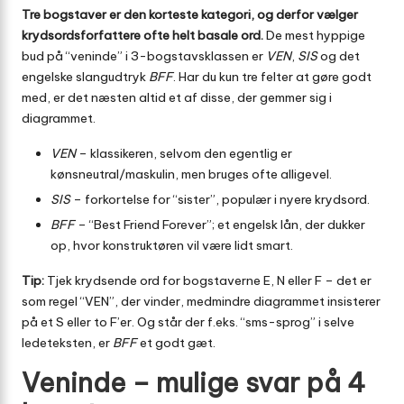
Tre bogstaver er den korteste kategori, og derfor vælger
krydsords­forfattere ofte helt basale ord.
De mest hyppige
bud på “veninde” i 3-bogstavs­klassen er
VEN
,
SIS
og det
engelske slang­udtryk
BFF
. Har du kun tre felter at gøre godt
med, er det næsten altid et af disse, der gemmer sig i
diagrammet.
VEN
– klassikeren, selvom den egentlig er
kønsneutral/maskulin, men bruges ofte alligevel.
SIS
– forkortelse for “sister”, populær i nyere krydsord.
BFF
– “Best Friend Forever”; et engelsk lån, der dukker
op, hvor konstruktøren vil være lidt smart.
Tip:
Tjek krydsende ord for bogstaverne E, N eller F – det er
som regel “VEN”, der vinder, medmindre diagrammet insisterer
på et S eller to F’er. Og står der f.eks. “sms-sprog” i selve
ledeteksten, er
BFF
et godt gæt.
Veninde – mulige svar på 4