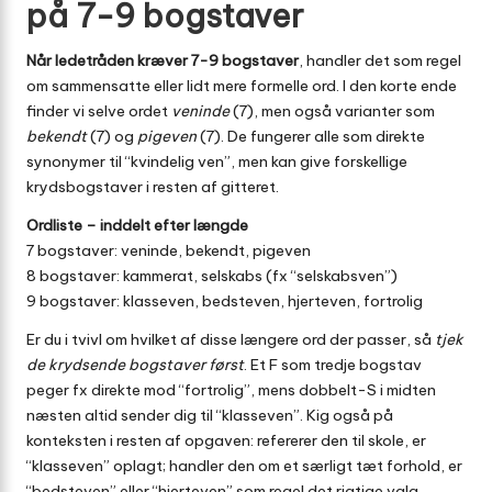
på 7-9 bogstaver
Når ledetråden kræver 7-9 bogstaver
, handler det som regel
om sammensatte eller lidt mere formelle ord. I den korte ende
finder vi selve ordet
veninde
(7), men også varianter som
bekendt
(7) og
pigeven
(7). De fungerer alle som direkte
synonymer til “kvindelig ven”, men kan give forskellige
krydsbogstaver i resten af gitteret.
Ordliste – inddelt efter længde
7 bogstaver: veninde, bekendt, pigeven
8 bogstaver: kammerat, selskabs (fx “selskabsven”)
9 bogstaver: klasseven, bedsteven, hjerteven, fortrolig
Er du i tvivl om hvilket af disse længere ord der passer, så
tjek
de krydsende bogstaver først
. Et F som tredje bogstav
peger fx direkte mod “fortrolig”, mens dobbelt-S i midten
næsten altid sender dig til “klasseven”. Kig også på
konteksten i resten af opgaven: refererer den til skole, er
“klasseven” oplagt; handler den om et særligt tæt forhold, er
“bedsteven” eller “hjerteven” som regel det rigtige valg.