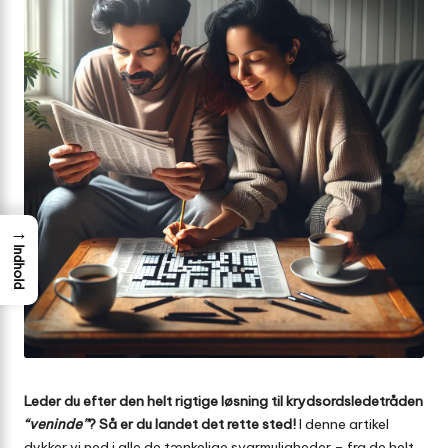
→
Indhold
Leder du efter den helt rigtige løsning til krydsords­ledetråden
“veninde”
? Så er du landet det rette sted!
I denne artikel
dykker vi ned i alle de tænkelige svarmuligheder – fra de helt