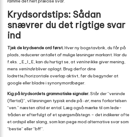
ramme det helt præcise svar.
Krydsordstips: Sådan
snævrer du det rigtige svar
ind
Tjek de krydsende ord først.
Hver ny bogstavbrik, du får på
plads, reducerer antallet af mulige løsninger markant. Har du
f.eks. _E_I_E, kan du hurtigt se, at
venine
ikke giver mening,
mens
veninde
bliver oplagt. Brug derfor dine
lodrette/horizontale overlap aktivt, før du begynder at
google eller bladre i synonymordbøger.
Kig på krydsordets grammatiske signaler.
Står der “veninde
(flertal)”, vil løsningen typisk ende på ‑
er
, mens forkortelsen
“ven.” næsten altid er ental. Læg også mærke til om lede­
tråden er efterfulgt af et spørgsmålstegn – det indikerer ofte
et ordspil eller slang, som kan pege mod alternative svar som
“bestie” eller “bff”.