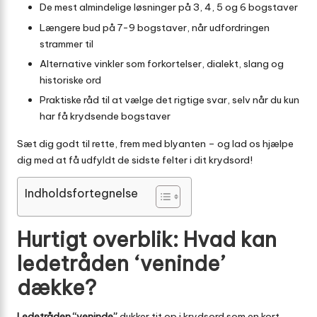
De mest almindelige løsninger på 3, 4, 5 og 6 bogstaver
Længere bud på 7-9 bogstaver, når udfordringen
strammer til
Alternative vinkler som forkortelser, dialekt, slang og
historiske ord
Praktiske råd til at vælge det rigtige svar, selv når du kun
har få krydsende bogstaver
Sæt dig godt til rette, frem med blyanten – og lad os hjælpe
dig med at få udfyldt de sidste felter i dit krydsord!
Indholdsfortegnelse
Hurtigt overblik: Hvad kan
ledetråden ‘veninde’
dække?
Ledetråden “veninde”
dukker tit op i krydsord som en kort