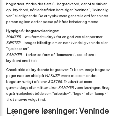
bogstaver, findes der flere 6-bogstavsord, der ofte dukker
op i krydsord, når ledetråden bare siger ”veninde”, ”kvindelig
ven” eller lignende. De er typisk mere generelle ord for en nær
person og kan derfor passe på både kvinder og mænd.
Hyppige 6-bogstavsløsninger:
MAKKER
– et uformelt udtryk for en god ven eller partner.
SØSTER
– bruges billedligt om en nær kvindelig veninde eller
”sjælesøster”.
KAMMER
– forkortet form af ”kammerat”; ses oftere i
krydsord end i tale.
Check altid de krydsende bogstaver: Et k som tredje bogstav
peger næsten altid på
MAKKER
, mens et ø som andet
bogstav hurtigt afslører
SØSTER
. Er udsnittet mere
gammeldags eller militært, kan
KAMMER
være løsningen. Brug
også hjælpeledetråde som ”arbejds-”, ”lege-” eller ”kamp-”
til at snævre valget ind.
Længere løsninger: Veninde