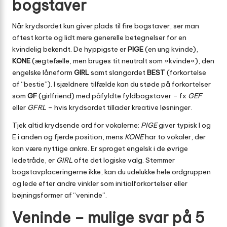
bogstaver
Når krydsordet kun giver plads til fire bogstaver, ser man
oftest korte og lidt mere generelle betegnelser for en
kvindelig bekendt. De hyppigste er
PIGE
(en ung kvinde),
KONE
(ægtefælle, men bruges tit neutralt som »kvinde«), den
engelske låneform
GIRL
samt slangordet
BEST
(forkortelse
af “bestie”). I sjældnere tilfælde kan du støde på forkortelser
som
GF
(girlfriend) med påfyldte fyldbogstaver – fx
GEF
eller
GFRL
– hvis krydsordet tillader kreative løsninger.
Tjek altid krydsende ord for vokalerne:
PIGE
giver typisk I og
E i anden og fjerde position, mens
KONE
har to vokaler, der
kan være nyttige ankre. Er sproget engelsk i de øvrige
ledetråde, er
GIRL
ofte det logiske valg. Stemmer
bogstavplaceringerne ikke, kan du udelukke hele ordgruppen
og lede efter andre vinkler som initialforkortelser eller
bøjningsformer af “veninde”.
Veninde – mulige svar på 5