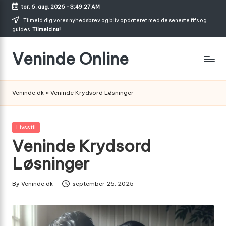
tor. 6. aug. 2026
-
3:49:28 AM
Skip
Tilmeld dig vores nyhedsbrev og bliv opdateret med de seneste fifs og
guides.
Tilmeld nu!
to
content
Veninde Online
Hvor
venindesnak
Veninde.dk
»
Veninde Krydsord Løsninger
bliver
til
inspiration
Posted
Livsstil
in
Veninde Krydsord
Løsninger
By
Veninde.dk
september 26, 2025
Posted
by