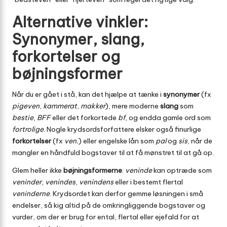
Alternative vinkler:
Synonymer, slang,
forkortelser og
bøjningsformer
Når du er gået i stå, kan det hjælpe at tænke i
synonymer
(fx
pigeven
,
kammerat
,
makker
), mere moderne
slang
som
bestie
,
BFF
eller det forkortede
bf
, og endda gamle ord som
fortrolige
. Nogle krydsordsforfattere elsker også finurlige
forkortelser
(fx
ven.
) eller engelske lån som
pal
og
sis
, når de
mangler en håndfuld bogstaver til at få mønstret til at gå op.
Glem heller ikke
bøjningsformerne
:
veninde
kan optræde som
veninder
,
venindes
,
venindens
eller i bestemt flertal
veninderne
. Krydsordet kan derfor gemme løsningen i små
endelser, så kig altid på de omkringliggende bogstaver og
vurder, om der er brug for ental, flertal eller ejefald for at