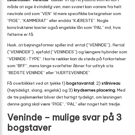
måde at sige
kvindelig ven
, men svaret kan variere fra helt
neutrale ord som “VEN” til mere specifikke betegnelser som
“PIGE”, “KAMMERAT” eller endda “KÆRESTE”. Nogle
konstruktører kaster også engelske lån som “PAL” ind, hvis
felterne er få.
Husk, at bøjningsformer spiller ind: ental (“VENINDE”), flertal
(“VENINDER”), ejefald (“VENINDES”) og længere hybrider som
“VENINDE-TYPE”. I korte rækker kan du støde på forkortelser
som “BFF”, mens lange svarfelt­er åbner for udtryk a la
“BEDSTE VENINDE” eller “HJERTEVENINDE”.
Få overblikket ved at tjekke 1)
bogstavantal
, 2)
stilniveau
(højtideligt, slang, engelsk) og 3)
krydsernes placering
. Med
de tre pejlemærker bliver det hurtigt tydeligt, om løsningen
denne gang skal være “PIGE”, “PAL” eller noget helt tredje.
Veninde – mulige svar på 3
bogstaver