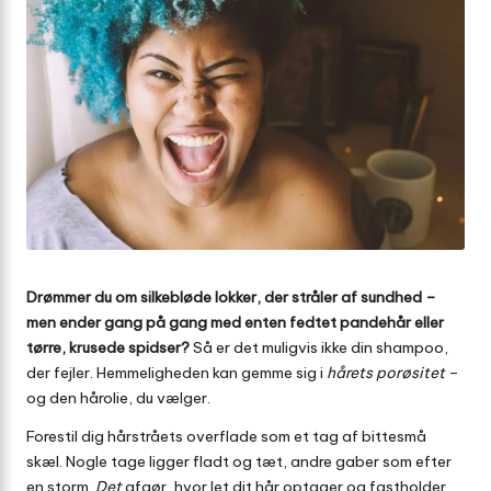
Drømmer du om silkebløde lokker, der stråler af sundhed –
men ender gang på gang med enten fedtet pandehår eller
tørre, krusede spidser?
Så er det muligvis ikke din shampoo,
der fejler. Hemmeligheden kan gemme sig i
hårets porøsitet
–
og den hårolie, du vælger.
Forestil dig hårstråets overflade som et tag af bittesmå
skæl. Nogle tage ligger fladt og tæt, andre gaber som efter
en storm.
Det
afgør, hvor let dit hår optager og fastholder