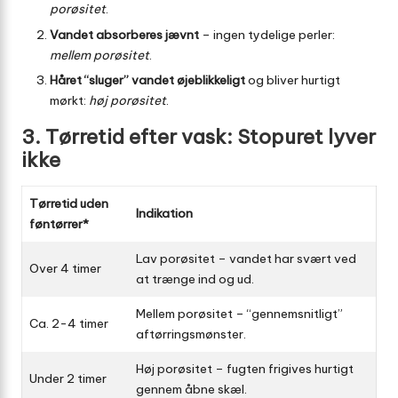
porøsitet
.
Vandet absorberes jævnt
– ingen tydelige perler:
mellem porøsitet
.
Håret “sluger” vandet øjeblikkeligt
og bliver hurtigt
mørkt:
høj porøsitet
.
3. Tørretid efter vask: Stopuret lyver
ikke
Tørretid uden
Indikation
føntørrer*
Lav porøsitet – vandet har svært ved
Over 4 timer
at trænge ind og ud.
Mellem porøsitet – “gennemsnitligt”
Ca. 2-4 timer
aftørringsmønster.
Høj porøsitet – fugten frigives hurtigt
Under 2 timer
gennem åbne skæl.