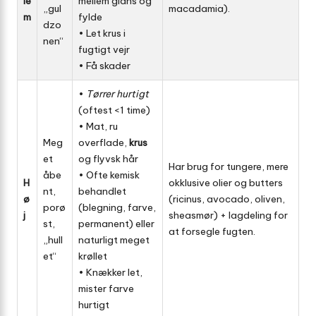
le
mellem glans og
„gul
macadamia).
m
fylde
dzo
• Let krus i
nen“
fugtigt vejr
• Få skader
•
Tørrer hurtigt
(oftest <1 time)
• Mat, ru
Meg
overflade,
krus
et
og flyvsk hår
Har brug for tungere, mere
åbe
• Ofte kemisk
H
okklusive olier og butters
nt,
behandlet
ø
(ricinus, avocado, oliven,
porø
(blegning, farve,
j
sheasmør) + lagdeling for
st,
permanent) eller
at forsegle fugten.
„hull
naturligt meget
et“
krøllet
• Knækker let,
mister farve
hurtigt