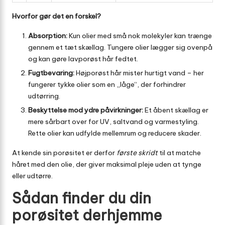
Hvorfor gør det en forskel?
Absorption:
Kun olier med små nok molekyler kan trænge
gennem et tæt skællag. Tungere olier lægger sig ovenpå
og kan gøre lavporøst hår fedtet.
Fugtbevaring:
Højporøst hår mister hurtigt vand – her
fungerer tykke olier som en „låge“, der forhindrer
udtørring.
Beskyttelse mod ydre påvirkninger:
Et åbent skællag er
mere sårbart over for UV, saltvand og varmestyling.
Rette olier kan udfylde mellemrum og reducere skader.
At kende sin porøsitet er derfor
første skridt
til at matche
håret med den olie, der giver maksimal pleje uden at tynge
eller udtørre.
Sådan finder du din
porøsitet derhjemme