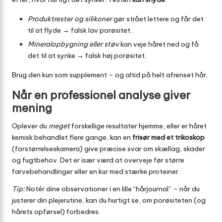
Produktrester og silikoner
gør strået lettere og får det
til at flyde → falsk lav porøsitet.
Mineralopbygning eller støv
kan veje håret ned og få
det til at synke → falsk høj porøsitet.
Brug den kun som supplement – og altid på helt afrenset hår.
Når en professionel analyse giver
mening
Oplever du
meget
forskellige resultater hjemme, eller er håret
kemisk behandlet flere gange, kan en
frisør med et trikoskop
(forstørrelseskamera) give præcise svar om skællag, skader
og fugtbehov. Det er især værd at overveje før større
farvebehandlinger eller en kur med stærke proteiner.
Tip:
Notér dine observationer i en lille “hårjournal” – når du
justerer din plejerutine, kan du hurtigt se, om porøsiteten (og
hårets opførsel) forbedres.