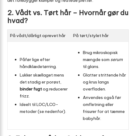
det forebygger klumper og fedtede pletter.
2. Vådt vs. Tørt hår – Hvornår gør du
hvad?
På vådt/dårligt oprevet hår
På tørt/stylet hår
Brug mikroskopisk
Påfør lige efter
mængde som
serum
håndklædetørring.
til glans.
Lukker skællaget mens
Glatter strittende hår
det stadig er porøst,
og krus langs
binder fugt
og reducerer
overfladen.
frizz.
Anvendes også før
Ideelt til LOC/LCO-
omfletning eller
metoder (se nedenfor).
frisurer for at tæmme
babyhår.