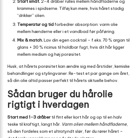
Start småt.
2-4 dråber rulles mellem håndfladerne og
krammes i spidserne. Tilføj kun mere, hvis håret stadig
“drikker” olien.
Temperatur og tid
forbedrer absorption: varm olie
mellem hænderne eller i et vandbad før påføring.
Mix & match.
Lav din egen cocktail – f.eks. 70 % argan til
glans + 30 % ricinus til holdbar fugt, hvis dit hår ligger
mellem medium og høj porøsitet.
Husk, at hårets porøsitet kan ændre sig med årstider, kemiske
behandlinger og stylingvaner. Re-test et par gange om året,
så din olie altid passer perfekt til hårets aktuelle behov.
Sådan bruger du hårolie
rigtigt i hverdagen
Start med 1-3 dråber
til fint eller kort hår og op til en halv
teske til kraftigt, langt hår.
Varm olien mellem håndfladerne
,
så den fordeles som et ultratyndt slør, før du rører håret –