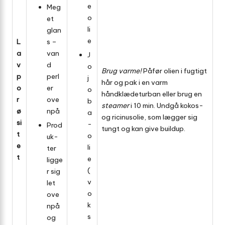
e
Meg
o
et
li
glan
e
L
s –
a
van
J
v
d
o
Brug varme!
Påfør olien i fugtigt
p
perl
j
hår og pak i en varm
o
er
o
håndklæde­turban eller brug en
r
ove
b
steamer
i 10 min. Undgå kokos-
ø
npå
a
og ricinus­olie, som lægger sig
si
­
Prod
tungt og kan give buildup.
t
o
uk­
e
li
ter
t
e
ligge
(
r sig
v
let
o
ove
k
npå
s
og