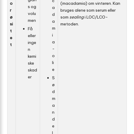
c
o
(macadamia) om vinteren. Kan
s og
a
r
bruges alene som serum eller
volu
d
ø
som
sealing
i LOC/LCO-
men
a
si
metoden.
m
Få
t
i
eller
e
a
inge
t
­
n
o
kemi
li
ske
e
skad
er
S
ø
d
m
a
n
d
e
l