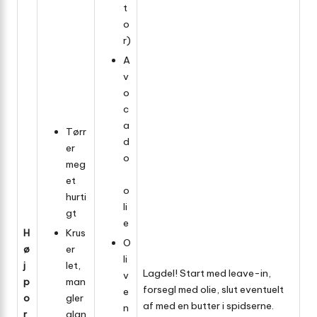
t
o
r)
A
v
o
c
a
Tørr
d
er
o
meg
et
o
hurti
li
gt
e
H
Krus
O
ø
er
li
j
let,
Lagdel! Start med leave-in,
v
p
man
forsegl med olie, slut eventuelt
e
o
gler
af med en butter i spidserne.
n
r
glan