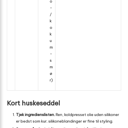
o
-
/
k
o
k
u
m
­
s
m
ø
r)
Kort huskeseddel
Tjek ingredienslisten.
Ren, koldpresset olie uden silikoner
er bedst som kur; silikoneblandinger er fine til styling.