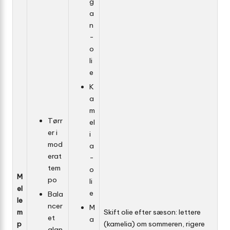
g
a
n
­
o
li
e
K
a
m
Tørr
el
er i
i
mod
a
erat
­
tem
o
M
po
li
el
e
Bala
le
ncer
M
m
Skift olie efter sæson: lettere
et
a
p
(kamelia) om sommeren, rigere
glan