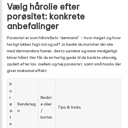
Vælg hårolie efter
porøsitet: konkrete
anbefalinger
Porøsitet er som hårstråets “dørmand” – hvor meget og hvor
hurtigt lukkes fugt ind og ud? Jo bedre du matcher din olie
med dørmandens humør, desto sundere og mere medgørligt
bliver håret. Her får du en hurtig guide til de bedste olie­valg,
opdelt efter lav, mellem og høj porøsitet, samt små hacks der
giver maksimal effekt.
P
o
r
Bedst
ø
Kendeteg
e olier
Tips & tricks
si
n
/
t
butter
e