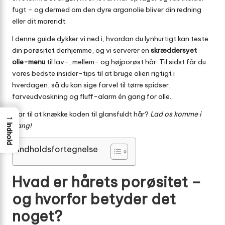
fugt – og dermed om den dyre arganolie bliver din redning
eller dit mareridt.
I denne guide dykker vi ned i, hvordan du lynhurtigt kan teste
din porøsitet derhjemme, og vi serverer en
skræddersyet
olie-menu
til lav-, mellem- og højporøst hår. Til sidst får du
vores bedste insider-tips til at bruge olien rigtigt i
hverdagen, så du kan sige farvel til tørre spidser,
farveudvaskning og fluff-alarm én gang for alle.
Klar til at knække koden til glansfuldt hår?
Lad os komme i
→
gang!
Indhold
Indholdsfortegnelse
Hvad er hårets porøsitet –
og hvorfor betyder det
noget?