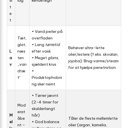
si
lag
kendetegn
t
e
t
• Vand perler på
Tæt,
overfladen
glat,
• Lang
tørretid
Behøver ultra-lette
L
næs
efter vask
olier/estere (f.eks. skvalan,
a
ten
• Meget
glans
,
jojoba). Brug varme/steam
v
„van
sjældent krus
for at hjælpe penetration.
dtæ
•
t“
Produktophobni
ng sker nemt
• Tørrer jævnt
(2-4 timer for
Mod
skulderlangt
erat
M
hår)
åbe
Tåler de fleste mellemlette
el
• God balance
nt –
olier (argan, kamelia,