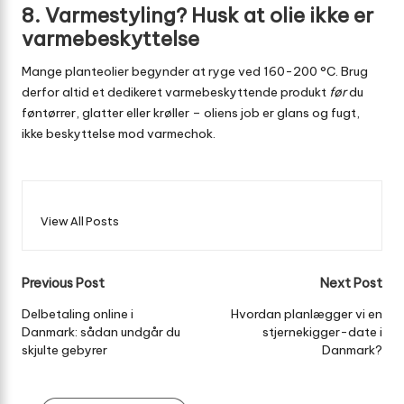
8. Varmestyling? Husk at olie ikke er
varmebeskyttelse
Mange planteolier begynder at ryge ved 160-200 °C. Brug
derfor altid et dedikeret varmebeskyttende produkt
før
du
føntørrer, glatter eller krøller – oliens job er glans og fugt,
ikke beskyttelse mod varmechok.
View All Posts
Post
Previous Post
Next Post
navigation
Delbetaling online i
Hvordan planlægger vi en
Danmark: sådan undgår du
stjernekigger-date i
skjulte gebyrer
Danmark?