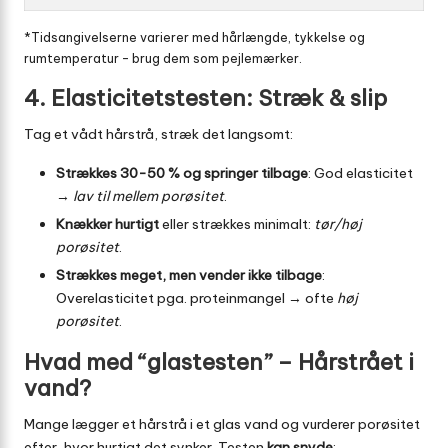
*Tidsangivelserne varierer med hårlængde, tykkelse og
rumtemperatur – brug dem som pejlemærker.
4. Elasticitetstesten: Stræk & slip
Tag et vådt hårstrå, stræk det langsomt:
Strækkes 30-50 % og springer tilbage
: God elasticitet
→
lav til mellem porøsitet
.
Knækker hurtigt
eller strækkes minimalt:
tør/høj
porøsitet
.
Strækkes meget, men vender ikke tilbage
:
Overelasticitet pga. proteinmangel → ofte
høj
porøsitet
.
Hvad med “glastesten” – Hårstrået i
vand?
Mange lægger et hårstrå i et glas vand og vurderer porøsitet
efter, hvor hurtigt det synker. Testen
kan snyde
: