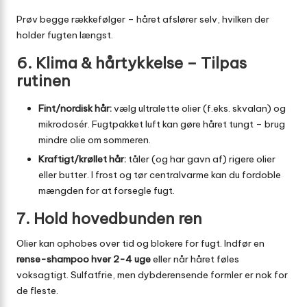
Prøv begge rækkefølger – håret afslører selv, hvilken der
holder fugten længst.
6. Klima & hårtykkelse – Tilpas
rutinen
Fint/nordisk hår:
vælg ultralette olier (f.eks. skvalan) og
mikrodosér. Fugtpakket luft kan gøre håret tungt – brug
mindre olie om sommeren.
Kraftigt/krøllet hår:
tåler (og har gavn af) rigere olier
eller butter. I frost og tør centralvarme kan du fordoble
mængden for at forsegle fugt.
7. Hold hovedbunden ren
Olier kan ophobes over tid og blokere for fugt. Indfør en
rense-shampoo hver 2-4 uge
eller når håret føles
voksagtigt. Sulfatfrie, men dybderensende formler er nok for
de fleste.