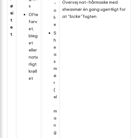
Overvej nat-hårmaske med
­
ø
s
sheasmør én gang ugentligt for
o
si
Ofte
at
“locke”
fugten.
li
t
farv
e
e
et,
S
t
bleg
h
et
e
eller
a
natu
s
rligt
m
krøll
ø
et
r
(
el
.
m
a
n
g