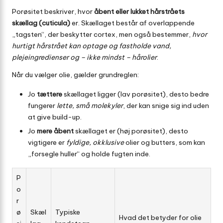
Porøsitet beskriver, hvor
åbent eller lukket hårstråets
skællag (cuticula)
er. Skællaget består af overlappende
„tagsten“, der beskytter cortex, men også bestemmer,
hvor
hurtigt hårstrået kan optage og fastholde vand,
plejeingredienser og – ikke mindst – hårolier
.
Når du vælger olie, gælder grundreglen:
Jo
tættere
skællaget ligger (lav porøsitet), desto bedre
fungerer
lette, små molekyler
, der kan snige sig ind uden
at give build-up.
Jo
mere åbent
skællaget er (høj porøsitet), desto
vigtigere er
fyldige, okklusive
olier og butters, som kan
„forsegle huller“ og holde fugten inde.
P
o
r
ø
Skæl
Typiske
Hvad det betyder for olie