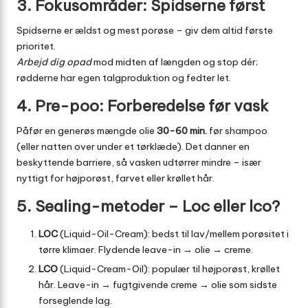
3. Fokusområder: Spidserne først
Spidserne er ældst og mest porøse – giv dem altid første
prioritet.
Arbejd dig opad
mod midten af længden og stop dér;
rødderne har egen talgproduktion og fedter let.
4. Pre-poo: Forberedelse før vask
Påfør en generøs mængde olie
30-60 min.
før shampoo
(eller natten over under et tørklæde). Det danner en
beskyttende barriere, så vasken udtørrer mindre – især
nyttigt for højporøst, farvet eller krøllet hår.
5. Sealing-metoder – Loc eller lco?
LOC
(Liquid-Oil-Cream): bedst til lav/mellem porøsitet i
tørre klimaer. Flydende leave-in → olie → creme.
LCO
(Liquid-Cream-Oil): populær til højporøst, krøllet
hår. Leave-in → fugtgivende creme → olie som sidste
forseglende lag.