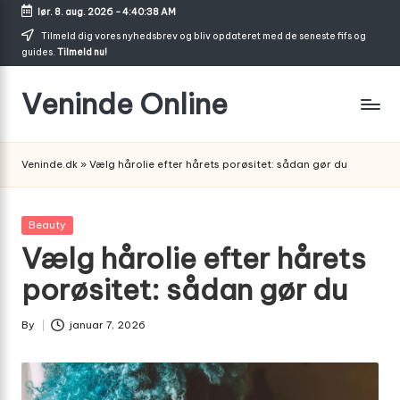
lør. 8. aug. 2026
-
4:40:39 AM
Skip
Tilmeld dig vores nyhedsbrev og bliv opdateret med de seneste fifs og
guides.
Tilmeld nu!
to
content
Veninde Online
Hvor
venindesnak
Veninde.dk
»
Vælg hårolie efter hårets porøsitet: sådan gør du
bliver
til
inspiration
Posted
Beauty
in
Vælg hårolie efter hårets
porøsitet: sådan gør du
By
januar 7, 2026
Posted
by