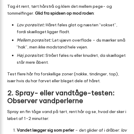
Tag ét rent, tørt hårstrå og klem det mellem pege- og
tommelfinger.
Glid fra spidsen op mod roden
:
Lav porøsitet:
Håret føles glat og næsten “vokset”,
fordi skællaget ligger fladt.
Mellem porøsitet:
Let ujævn overflade – du mærker små
“hak”, men ikke modstand hele vejen.
Høj porøsitet:
Strået føles ru eller knudret, da skællaget
står mere åbent.
Test flere hår fra forskellige zoner (nakke, tindinger, top),
især hvis du har farvet eller bleget dele af håret.
2. Spray- eller vandtåge-testen:
Observer vandperlerne
Spray en fin tåge vand på tørt, rent hår og se, hvad der sker i
løbet af 1-2 minutter:
Vandet lægger sig som perler
– det glider af i dråber:
lav