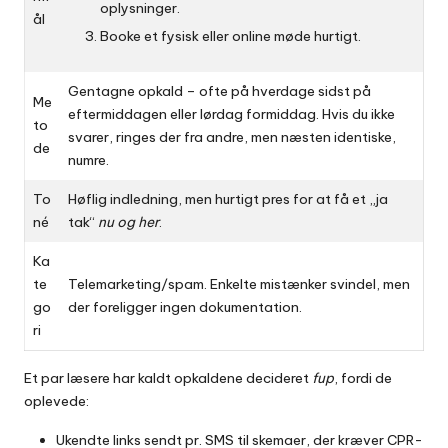
oplysninger.
ål
Booke et fysisk eller online møde hurtigt.
Gentagne opkald – ofte på hverdage sidst på
Me
eftermiddagen eller lørdag formiddag. Hvis du ikke
to
svarer, ringes der fra andre, men næsten identiske,
de
numre.
To
Høflig indledning, men hurtigt pres for at få et „ja
né
tak“
nu og her
.
Ka
te
Telemarketing/spam. Enkelte mistænker svindel, men
go
der foreligger ingen dokumentation.
ri
Et par læsere har kaldt opkaldene decideret
fup
, fordi de
oplevede:
Ukendte links sendt pr. SMS til skemaer, der kræver CPR-