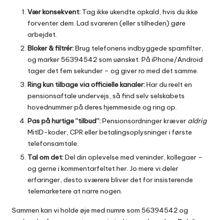
Vær konsekvent:
Tag ikke ukendte opkald, hvis du ikke
forventer dem. Lad svareren (eller stilheden) gøre
arbejdet.
Bloker & filtrér:
Brug telefonens indbyggede spamfilter,
og marker 56394542 som uønsket. På iPhone/Android
tager det fem sekunder – og giver ro med det samme.
Ring kun tilbage via officielle kanaler:
Har du reelt en
pensionsaftale undervejs, så find selv selskabets
hovednummer på deres hjemmeside og ring op.
Pas på hurtige “tilbud”:
Pensionsordninger kræver
aldrig
MitID-koder, CPR eller betalingsoplysninger i første
telefonsamtale.
Tal om det:
Del din oplevelse med veninder, kollegaer –
og gerne i kommentarfeltet her. Jo mere vi deler
erfaringer, desto sværere bliver det for insisterende
telemarketere at narre nogen.
Sammen kan vi holde øje med numre som 56394542 og