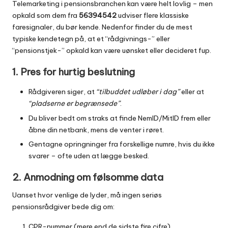
Telemarketing i pensionsbranchen kan være helt lovlig – men
opkald som dem fra
56394542
udviser flere klassiske
faresignaler, du bør kende. Nedenfor finder du de mest
typiske kendetegn på, at et “rådgivnings-” eller
“pensionstjek-” opkald kan være uønsket eller decideret fup.
1. Pres for hurtig beslutning
Rådgiveren siger, at
“tilbuddet udløber i dag”
eller at
“pladserne er begrænsede”
.
Du bliver bedt om straks at finde NemID/MitID frem eller
åbne din netbank, mens de venter i røret.
Gentagne opringninger fra forskellige numre, hvis du ikke
svarer – ofte uden at lægge besked.
2. Anmodning om følsomme data
Uanset hvor venlige de lyder, må ingen seriøs
pensionsrådgiver bede dig om:
CPR-nummer (mere end de sidste fire cifre)