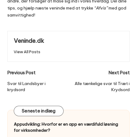
andre, der forsøger at mase sig ind i vores hverdag. Del dine
tips, og hjælp næste veninde med at trykke
“Afvis”
med god
samvittighed!
Veninde.dk
View All Posts
Post
Previous Post
Next Post
navigation
Svar til Landsbyer i
Alle tænkelige svar til Træt i
krydsord
Krydsord
Seneste indlæg
Appudvikling: Hvorfor er en app en værdifuld løsning
for virksomheder?