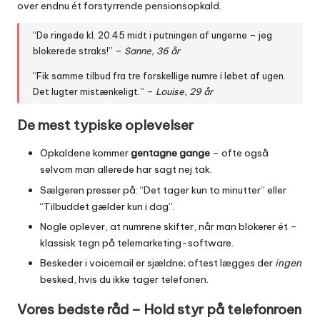
over endnu ét forstyrrende pensionsopkald.
“De ringede kl. 20.45 midt i putningen af ungerne – jeg
blokerede straks!” –
Sanne, 36 år
“Fik samme tilbud fra tre forskellige numre i løbet af ugen.
Det lugter mistænkeligt.” –
Louise, 29 år
De mest typiske oplevelser
Opkaldene kommer
gentagne gange
– ofte også
selvom man allerede har sagt nej tak.
Sælgeren presser på: “Det tager kun to minutter” eller
“Tilbuddet gælder kun i dag”.
Nogle oplever, at numrene skifter, når man blokerer ét –
klassisk tegn på telemarketing-software.
Beskeder i voicemail er sjældne; oftest lægges der
ingen
besked, hvis du ikke tager telefonen.
Vores bedste råd – Hold styr på telefonroen