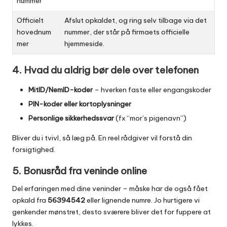
nummer
Officielt
Afslut opkaldet, og ring selv tilbage via det
hovednum
nummer, der står på firmaets officielle
mer
hjemmeside.
4. Hvad du aldrig bør dele over telefonen
MitID/NemID-koder
– hverken faste eller engangskoder
PIN-koder eller kortoplysninger
Personlige sikkerhedssvar
(fx “mor’s pigenavn”)
Bliver du i tvivl, så læg på. En reel rådgiver vil forstå din
forsigtighed.
5. Bonusråd fra veninde online
Del erfaringen med dine veninder – måske har de også fået
opkald fra
56394542
eller lignende numre. Jo hurtigere vi
genkender mønstret, desto sværere bliver det for fuppere at
lykkes.