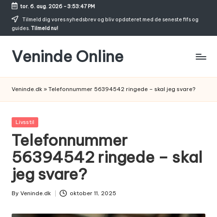
tor. 6. aug. 2026
-
3:53:48 PM
Skip
Tilmeld dig vores nyhedsbrev og bliv opdateret med de seneste fifs og
guides.
Tilmeld nu!
to
content
Veninde Online
Hvor
venindesnak
Veninde.dk
»
Telefonnummer 56394542 ringede – skal jeg svare?
bliver
til
inspiration
Posted
Livsstil
in
Telefonnummer
56394542 ringede – skal
jeg svare?
By
Veninde.dk
oktober 11, 2025
Posted
by