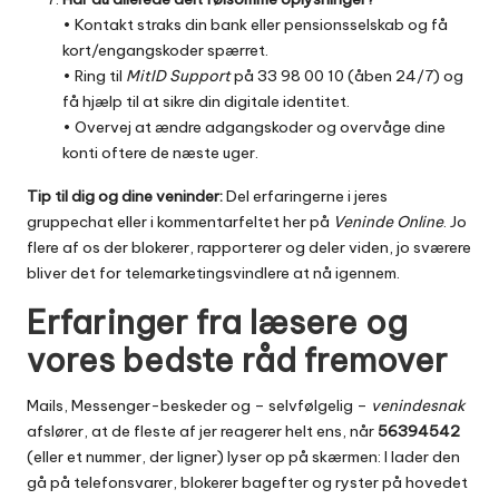
• Kontakt straks din bank eller pensions­selskab og få
kort/engangskoder spærret.
• Ring til
MitID Support
på 33 98 00 10 (åben 24/7) og
få hjælp til at sikre din digitale identitet.
• Overvej at ændre adgangskoder og overvåge dine
konti oftere de næste uger.
Tip til dig og dine veninder:
Del erfaringerne i jeres
gruppechat eller i kommentarfeltet her på
Veninde Online
. Jo
flere af os der blokerer, rapporterer og deler viden, jo sværere
bliver det for telemarketingsvindlere at nå igennem.
Erfaringer fra læsere og
vores bedste råd fremover
Mails, Messenger-beskeder og – selvfølgelig –
venindesnak
afslører, at de fleste af jer reagerer helt ens, når
56394542
(eller et nummer, der ligner) lyser op på skærmen: I lader den
gå på telefonsvarer, blokerer bagefter og ryster på hovedet