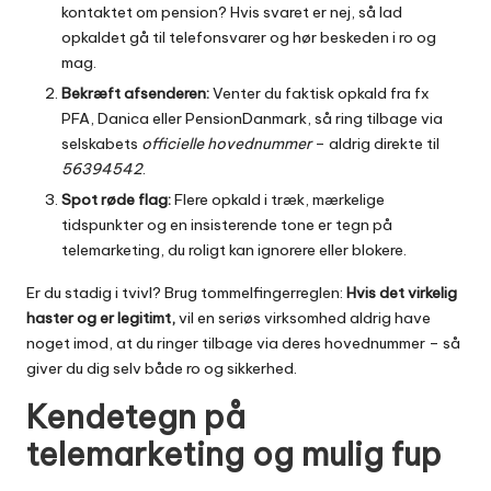
kontaktet om pension? Hvis svaret er nej, så lad
opkaldet gå til telefonsvarer og hør beskeden i ro og
mag.
Bekræft afsenderen:
Venter du faktisk opkald fra fx
PFA, Danica eller PensionDanmark, så ring tilbage via
selskabets
officielle hovednummer
– aldrig direkte til
56394542
.
Spot røde flag:
Flere opkald i træk, mærkelige
tidspunkter og en insisterende tone er tegn på
telemarketing, du roligt kan ignorere eller blokere.
Er du stadig i tvivl? Brug tommelfingerreglen:
Hvis det virkelig
haster og er legitimt,
vil en seriøs virksomhed aldrig have
noget imod, at du ringer tilbage via deres hovednummer – så
giver du dig selv både ro og sikkerhed.
Kendetegn på
telemarketing og mulig fup