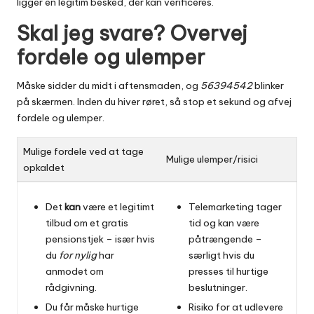
ligger en legitim besked, der kan verificeres.
Skal jeg svare? Overvej
fordele og ulemper
Måske sidder du midt i aftensmaden, og
56394542
blinker
på skærmen. Inden du hiver røret, så stop et sekund og afvej
fordele og ulemper.
Mulige fordele ved at tage
Mulige ulemper/risici
opkaldet
Det
kan
være et legitimt
Telemarketing tager
tilbud om et gratis
tid og kan være
pensionstjek – især hvis
påtrængende –
du
for nylig
har
særligt hvis du
anmodet om
presses til hurtige
rådgivning.
beslutninger.
Du får måske hurtige
Risiko for at udlevere