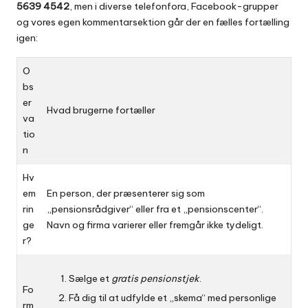
5639 4542
, men i diverse telefonfora, Facebook-grupper
og vores egen kommentarsektion går der en fælles fortælling
igen:
O
bs
er
Hvad brugerne fortæller
va
tio
n
Hv
em
En person, der præsenterer sig som
rin
„pensionsrådgiver“ eller fra et „pensionscenter“.
ge
Navn og firma varierer eller fremgår ikke tydeligt.
r?
Sælge et
gratis pensionstjek
.
Fo
Få dig til at udfylde et „skema“ med personlige
rm