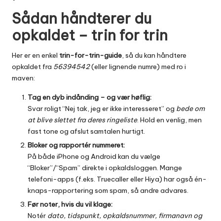
Sådan håndterer du
opkaldet – trin for trin
Her er en enkel
trin-for-trin-guide
, så du kan håndtere
opkaldet fra
56394542
(eller lignende numre) med ro i
maven:
Tag en dyb indånding – og vær høflig:
Svar roligt “Nej tak, jeg er ikke interesseret” og
bede om
at blive slettet fra deres ringeliste
. Hold en venlig, men
fast tone og afslut samtalen hurtigt.
Bloker og rapportér nummeret:
På både iPhone og Android kan du vælge
“Bloker”/“Spam” direkte i opkaldsloggen. Mange
telefoni-apps (f.eks. Truecaller eller Hiya) har også én-
knaps-rapportering som spam, så andre advares.
Før noter, hvis du vil klage:
Notér
dato, tidspunkt, opkaldsnummer, firmanavn og