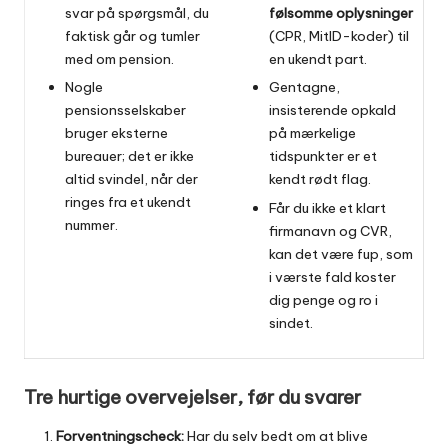
svar på spørgsmål, du
følsomme oplysninger
faktisk går og tumler
(CPR, MitID-koder) til
med om pension.
en ukendt part.
Nogle
Gentagne,
pensionsselskaber
insisterende opkald
bruger eksterne
på mærkelige
bureauer; det er ikke
tidspunkter er et
altid svindel, når der
kendt rødt flag.
ringes fra et ukendt
Får du ikke et klart
nummer.
firmanavn og CVR,
kan det være fup, som
i værste fald koster
dig penge og ro i
sindet.
Tre hurtige overvejelser, før du svarer
Forventningscheck:
Har du selv bedt om at blive