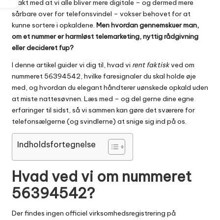
I takt med at vi alle bliver mere digitale – og dermed mere
sårbare over for telefonsvindel – vokser behovet for at
kunne sortere i opkaldene.
Men hvordan gennemskuer man,
om et nummer er harmløst telemarketing, nyttig rådgivning
eller decideret fup?
I denne artikel guider vi dig til, hvad vi
rent faktisk
ved om
nummeret 56394542, hvilke faresignaler du skal holde øje
med, og hvordan du elegant håndterer uønskede opkald uden
at miste nattesøvnen. Læs med – og del gerne dine egne
erfaringer til sidst, så vi sammen kan gøre det sværere for
telefonsælgerne (og svindlerne) at snige sig ind på os.
Indholdsfortegnelse
Hvad ved vi om nummeret
56394542?
Der findes ingen officiel virksomhedsregistrering på