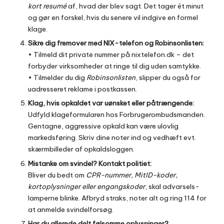
kort resumé
af, hvad der blev sagt. Det tager ét minut
og gør en forskel, hvis du senere vil indgive en formel
klage.
Sikre dig fremover med NIX-telefon og Robinsonlisten:
• Tilmeld dit private nummer på
nixtelefon.dk
– det
forbyder virksomheder at ringe til dig uden samtykke.
• Tilmelder du dig
Robinsonlisten
, slipper du også for
uadres­seret reklame i postkassen.
Klag, hvis opkaldet var uønsket eller påtrængende:
Udfyld klageformularen hos
Forbrugerombuds­manden
.
Gentagne, aggressive opkald kan være ulovlig
markedsføring. Skriv dine noter ind og vedhæft evt.
skærmbilleder af opkaldsloggen.
Mistanke om svindel? Kontakt politiet:
Bliver du bedt om
CPR-nummer, MitID-koder,
kortoplysninger eller engangskoder
, skal advarsels­
lamperne blinke. Afbryd straks, noter alt og ring 114 for
at anmelde svindelforsøg.
Har du allerede delt følsomme oplysninger?