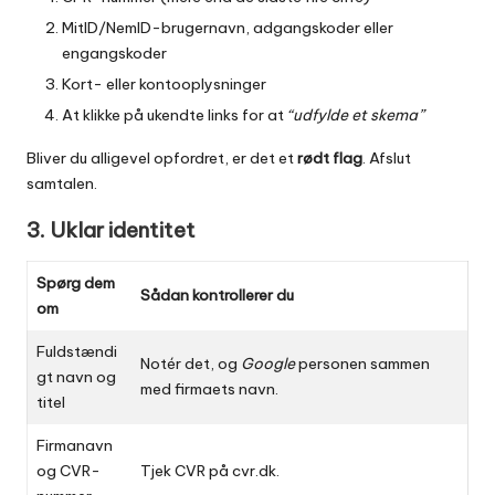
MitID/NemID-brugernavn, adgangskoder eller
engangskoder
Kort- eller kontooplysninger
At klikke på ukendte links for at
“udfylde et skema”
Bliver du alligevel opfordret, er det et
rødt flag
. Afslut
samtalen.
3. Uklar identitet
Spørg dem
Sådan kontrollerer du
om
Fuldstændi
Notér det, og
Google
personen sammen
gt navn og
med firmaets navn.
titel
Firmanavn
og CVR-
Tjek CVR på
cvr.dk
.