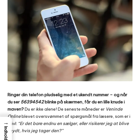
Ringer din telefon pludselig med et ukendt nummer – og når
du ser
56394542
blinke på skærmen, får du en lille knude i
maven?
Du er ikke alene! De seneste måneder er
Veninde
Online
blevet oversvømmet af spørgsmål fra læsere, som er i
→
tvivl:
“Er det bare endnu en sælger, eller risikerer jeg at blive
Indhold
snydt, hvis jeg tager den?”