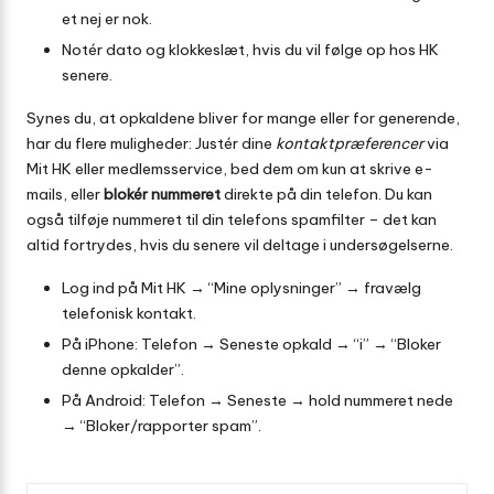
et nej er nok.
Notér dato og klokkeslæt, hvis du vil følge op hos HK
senere.
Synes du, at opkaldene bliver for mange eller for generende,
har du flere muligheder: Justér dine
kontaktpræferencer
via
Mit HK eller medlems­service, bed dem om kun at skrive e-
mails, eller
blokér nummeret
direkte på din telefon. Du kan
også tilføje nummeret til din telefons spamfilter – det kan
altid fortrydes, hvis du senere vil deltage i undersøgelserne.
Log ind på Mit HK → “Mine oplysninger” → fravælg
telefonisk kontakt.
På iPhone: Telefon → Seneste opkald → “i” → “Bloker
denne opkalder”.
På Android: Telefon → Seneste → hold nummeret nede
→ “Bloker/rapporter spam”.