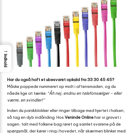
→
Indhold
Har du også haft et ubesvaret opkald fra 33 30 45 45?
Måske poppede nummeret op midt i aftensmaden, og du
nåede lige at tænke:
“Åh nej, endnu en telefonsælger – eller
værre, en svindler!”
Inden du panikblokker eller ringer tilbage med hjertet i halsen,
så tag en dyb indånding. Hos
Veninde Online
har vi gravet i
sagen, talt med folkene bag røret og samlet svarene på de
spørgsmål, der kører i ring i hovedet, når skærmen blinker med