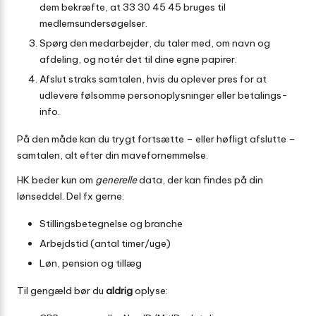
dem bekræfte, at 33 30 45 45 bruges til
medlemsundersøgelser.
Spørg den medarbejder, du taler med, om navn og
afdeling, og notér det til dine egne papirer.
Afslut straks samtalen, hvis du oplever pres for at
udlevere følsomme personoplysninger eller betalings-
info.
På den måde kan du trygt fortsætte – eller høfligt afslutte –
samtalen, alt efter din mavefornemmelse.
HK beder kun om
generelle
data, der kan findes på din
lønseddel. Del fx gerne:
Stillingsbetegnelse og branche
Arbejdstid (antal timer/uge)
Løn, pension og tillæg
Til gengæld bør du
aldrig
oplyse: