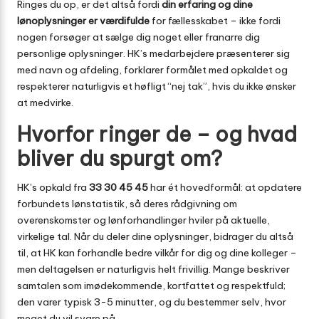
Ringes du op, er det altså fordi
din erfaring og dine
lønoplysninger er værdifulde
for fællesskabet – ikke fordi
nogen forsøger at sælge dig noget eller franarre dig
personlige oplysninger. HK’s medarbejdere præsenterer sig
med navn og afdeling, forklarer formålet med opkaldet og
respekterer naturligvis et høfligt “nej tak”, hvis du ikke ønsker
at medvirke.
Hvorfor ringer de – og hvad
bliver du spurgt om?
HK’s opkald fra
33 30 45 45
har ét hovedformål: at opdatere
forbundets lønstatistik, så deres rådgivning om
overenskomster og lønforhandlinger hviler på aktuelle,
virkelige tal. Når du deler dine oplysninger, bidrager du altså
til, at HK kan forhandle bedre vilkår for dig og dine kolleger –
men deltagelsen er naturligvis helt frivillig. Mange beskriver
samtalen som imødekommende, kortfattet og respektfuld;
den varer typisk 3-5 minutter, og du bestemmer selv, hvor
meget du vil svare på.