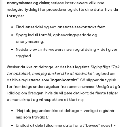
anonymiseres og deles
; seriøse interviewere vil kunne
redegøre tydeligt for procedurer og slette dine data, hvis du
fortryder.
Find lønseddel og evt. ansættelseskontrakt frem.
Spørg ind til formål, opbevarings­periode og
anonymisering.
Nedskriv evt. interviewers navn og afdeling – det giver
tryghed.
Ønsker du ikke at deltage, er det helt legitimt. Sig høfligt
“Tak
for opkaldet, men jeg ønsker ikke at medvirke”
, og bed om
at blive registreret som
“ingen kontakt”
. Så slipper du typisk
for fremtidige undersøgelser fra samme nummer. Undgå at gå
i dialog om årsagen, hvis du vil gøre det kort; de fleste følger
et manuskript og vil respektere et klart nej.
“Nej tak, jeg ønsker ikke at deltage – venligst registrér
mig som fravalgt.”
Undlad at dele følsomme data for at “bevise” noget –