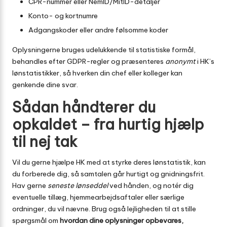
CPR-nummer eller NemID/MitID-detaljer
Konto- og kortnumre
Adgangskoder eller andre følsomme koder
Oplysningerne bruges udelukkende til statistiske formål,
behandles efter GDPR-regler og præsenteres
anonymt
i HK’s
lønstatistikker, så hverken din chef eller kolleger kan
genkende dine svar.
Sådan håndterer du
opkaldet – fra hurtig hjælp
til nej tak
Vil du gerne hjælpe HK med at styrke deres lønstatistik, kan
du forberede dig, så samtalen går hurtigt og gnidningsfrit.
Hav gerne
seneste lønseddel
ved hånden, og notér dig
eventuelle tillæg, hjemmearbejdsaftaler eller særlige
ordninger, du vil nævne. Brug også lejligheden til at stille
spørgsmål om
hvordan dine oplysninger opbevares,