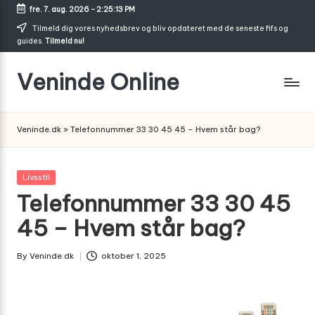
fre. 7. aug. 2026
-
2:25:13 PM
Skip
Tilmeld dig vores nyhedsbrev og bliv opdateret med de seneste fifs og
guides.
Tilmeld nu!
to
content
Veninde Online
Hvor
venindesnak
Veninde.dk
»
Telefonnummer 33 30 45 45 – Hvem står bag?
bliver
til
inspiration
Posted
Livsstil
in
Telefonnummer 33 30 45
45 – Hvem står bag?
By
Veninde.dk
oktober 1, 2025
Posted
by