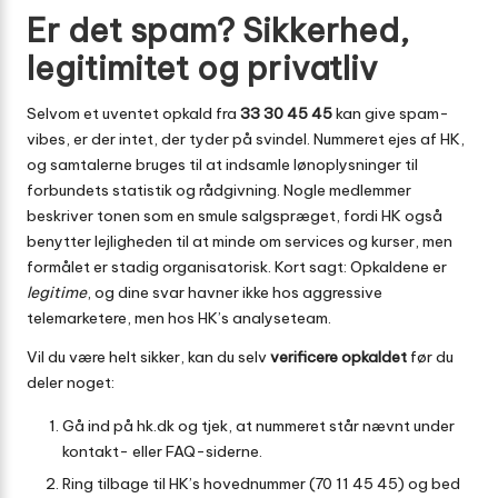
Er det spam? Sikkerhed,
legitimitet og privatliv
Selvom et uventet opkald fra
33 30 45 45
kan give spam-
vibes, er der intet, der tyder på svindel. Nummeret ejes af HK,
og samtalerne bruges til at indsamle lønoplysninger til
forbundets statistik og rådgivning. Nogle medlemmer
beskriver tonen som en smule salgspræget, fordi HK også
benytter lejligheden til at minde om services og kurser, men
formålet er stadig organisatorisk. Kort sagt: Opkaldene er
legitime
, og dine svar havner ikke hos aggressive
telemarketere, men hos HK’s analyseteam.
Vil du være helt sikker, kan du selv
verificere opkaldet
før du
deler noget:
Gå ind på
hk.dk
og tjek, at nummeret står nævnt under
kontakt- eller FAQ-siderne.
Ring tilbage til HK’s hovednummer (70 11 45 45) og bed