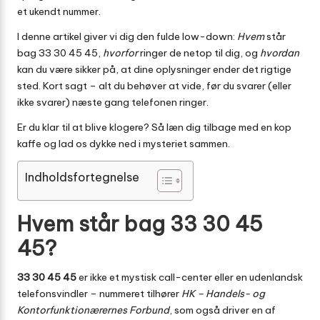
et ukendt nummer.
I denne artikel giver vi dig den fulde low-down:
Hvem
står
bag 33 30 45 45,
hvorfor
ringer de netop til dig, og
hvordan
kan du være sikker på, at dine oplysninger ender det rigtige
sted. Kort sagt – alt du behøver at vide, før du svarer (eller
ikke svarer) næste gang telefonen ringer.
Er du klar til at blive klogere? Så læn dig tilbage med en kop
kaffe og lad os dykke ned i mysteriet sammen.
Indholdsfortegnelse
Hvem står bag 33 30 45
45?
33 30 45 45
er ikke et mystisk call-center eller en udenlandsk
telefonsvindler – nummeret tilhører
HK – Handels- og
Kontorfunktionærernes Forbund
, som også driver en af