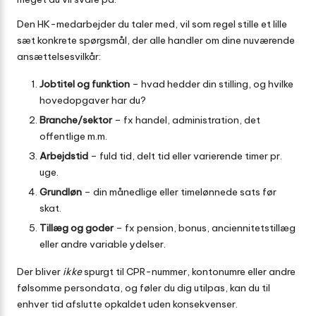
Den HK-medarbejder du taler med, vil som regel stille et lille
sæt konkrete spørgsmål, der alle handler om dine nuværende
ansættelsesvilkår:
Jobtitel og funktion
– hvad hedder din stilling, og hvilke
hovedopgaver har du?
Branche/sektor
– fx handel, administration, det
offentlige m.m.
Arbejdstid
– fuld tid, delt tid eller varierende timer pr.
uge.
Grundløn
– din månedlige eller timelønnede sats før
skat.
Tillæg og goder
– fx pension, bonus, anciennitetstillæg
eller andre variable ydelser.
Der bliver
ikke
spurgt til CPR-nummer, kontonumre eller andre
følsomme persondata, og føler du dig utilpas, kan du til
enhver tid afslutte opkaldet uden konsekvenser.