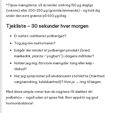
*Tilpas mængderne, så du lander omkring 150 µg dagligt
(voksne) eller 200-250 µg (gravide/ammende) – og hold dig
under den øvre grænse på 600 µg/dag.
Tjekliste – 30 sekunder hver morgen
Er saltet i saltkarret jodberiget?
Tog jeg min multivitamin?
Indgår der mindst ét jodberiget produkt (brød,
mælkedrik, plante-“yoghurt”) i dagens måltider?
Holder jeg mig
fra
store mængder tang eller kelp-
tilskud?
Har jeg symptomer på ubalanceret stofskifte (træthed,
vægtændring, kuldskærhed)? Hvis ja → ring til lægen.
Med disse simple vaner kan du sagtens få dækket dit
jodbehov – også uden at spise fisk. Bon appétit og god
hormonbalance!