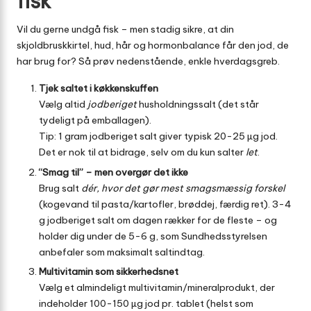
fisk
Vil du gerne undgå fisk – men stadig sikre, at din
skjoldbruskkirtel, hud, hår og hormonbalance får den jod, de
har brug for? Så prøv nedenstående, enkle hverdagsgreb.
Tjek saltet i køkkenskuffen
Vælg altid
jodberiget
husholdningssalt (det står
tydeligt på emballagen).
Tip: 1 gram jodberiget salt giver typisk 20-25 µg jod.
Det er nok til at bidrage, selv om du kun salter
let
.
“Smag til” – men overgør det ikke
Brug salt
dér, hvor det gør mest smagsmæssig forskel
(kogevand til pasta/kartofler, brøddej, færdig ret). 3-4
g jodberiget salt om dagen rækker for de fleste – og
holder dig under de 5-6 g, som Sundhedsstyrelsen
anbefaler som maksimalt saltindtag.
Multivitamin som sikkerhedsnet
Vælg et almindeligt multivitamin/mineralprodukt, der
indeholder 100-150 µg jod pr. tablet (helst som