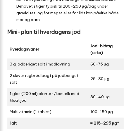
Behovet stiger typisk til 200-250 µg/dag under
graviditet, og for meget eller for lidt kan påvirke både
mor og barn.
Mini-plan til hverdagens jod
Jod-bidrag
Hverdagsvaner
(cirka)
3 g jodberiget salt i madlavning
60-75 µg
2 skiver rugbrød bagt på jodberiget
25-30 µg
salt
1 glas (200 ml) plante-/komælk med
30-40 µg
tilsat jod
Multivitamin (1 tablet)
100-150 µg
I alt
≈ 215-295 µg*