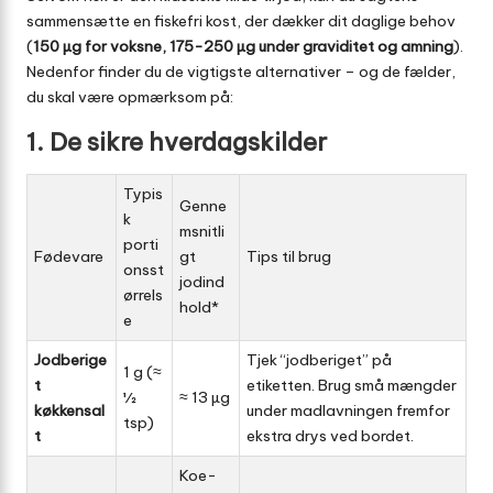
sammensætte en fiskefri kost, der dækker dit daglige behov
(
150 µg for voksne, 175-250 µg under graviditet og amning
).
Nedenfor finder du de vigtigste alternativer – og de fælder,
du skal være opmærksom på:
1. De sikre hverdagskilder
Typis
Genne
k
msnitli
porti
Fødevare
gt
Tips til brug
onsst
jodind
ørrels
hold*
e
Jodberige
Tjek “jodberiget” på
1 g (≈
t
etiketten. Brug små mængder
½
≈ 13 µg
køkkensal
under madlavningen fremfor
tsp)
t
ekstra drys ved bordet.
Koe-