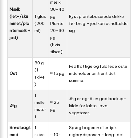
mælk:
Mælk
30-40
(let-/sku
1 glas
µg
Ryst plantebaserede drikke
mmet/pla
(200
Plante:
før brug – jod kan bundfælde
ntemælk +
ml)
20-30
sig.
jod)
µg
(hvis
tilsat)
30 g
Fedtfattige og fuldfede oste
(1
Ost
≈ 15 µg
indeholder omtrent det
skive
samme.
)
1
Æg er også en god backup-
melle
≈ 25
Æg
kilde for lakto-ovo-
mstor
µg
vegetarer.
t
Brød bagt
1
Spørg bageren eller tjek
med
skive
≈ 10-
rugbrødsposen – langt det