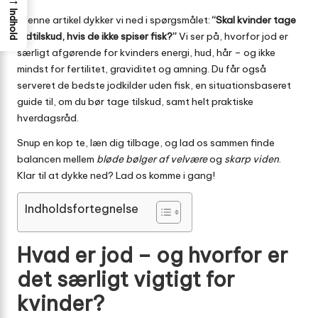
Indhold
I denne artikel dykker vi ned i spørgsmålet:
“Skal kvinder tage
jodtilskud, hvis de ikke spiser fisk?”
Vi ser på, hvorfor jod er
særligt afgørende for kvinders energi, hud, hår – og ikke
mindst for fertilitet, graviditet og amning. Du får også
serveret de bedste jodkilder uden fisk, en situationsbaseret
guide til, om du bør tage tilskud, samt helt praktiske
hverdagsråd.
Snup en kop te, læn dig tilbage, og lad os sammen finde
balancen mellem
bløde bølger af velvære
og
skarp viden
.
Klar til at dykke ned? Lad os komme i gang!
Indholdsfortegnelse
Hvad er jod – og hvorfor er
det særligt vigtigt for
kvinder?