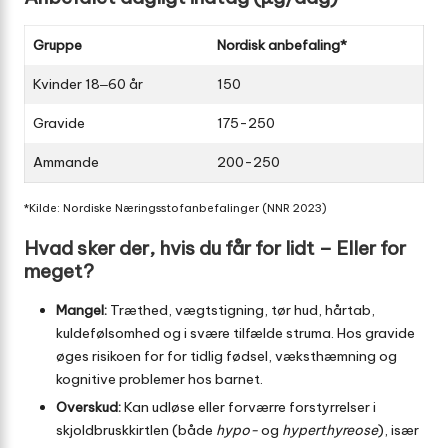
Gruppe
Nordisk anbefaling*
Kvinder 18‒60 år
150
Gravide
175-250
Ammande
200-250
*Kilde: Nordiske Næringsstofanbefalinger (NNR 2023)
Hvad sker der, hvis du får for lidt – Eller for
meget?
Mangel:
Træthed, vægtstigning, tør hud, hårtab,
kuldefølsomhed og i svære tilfælde struma. Hos gravide
øges risikoen for for tidlig fødsel, væksthæmning og
kognitive problemer hos barnet.
Overskud:
Kan udløse eller forværre forstyrrelser i
skjoldbruskkirtlen (både
hypo-
og
hyperthyreose
), især