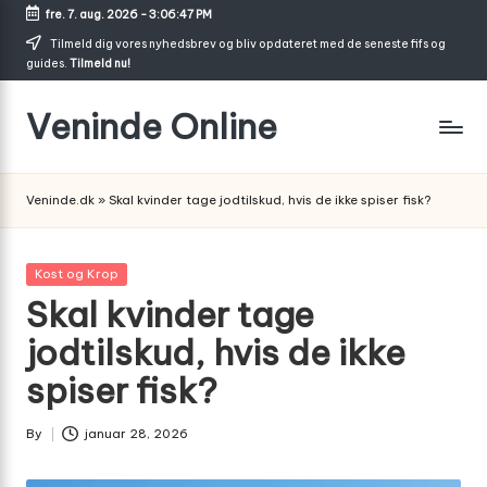
fre. 7. aug. 2026
-
3:06:48 PM
Skip
Tilmeld dig vores nyhedsbrev og bliv opdateret med de seneste fifs og
guides.
Tilmeld nu!
to
content
Veninde Online
Hvor
venindesnak
Veninde.dk
»
Skal kvinder tage jodtilskud, hvis de ikke spiser fisk?
bliver
til
inspiration
Posted
Kost og Krop
in
Skal kvinder tage
jodtilskud, hvis de ikke
spiser fisk?
By
januar 28, 2026
Posted
by