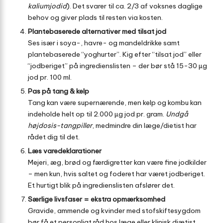
kaliumjodid
). Det svarer til ca. 2/3 af voksnes daglige
behov og giver plads til resten via kosten.
Plantebaserede alternativer med tilsat jod
Ses især i soya-, havre- og mandeldrikke samt
plantebaserede “yoghurter”. Kig efter “tilsat jod” eller
“jodberiget” på ingredienslisten – der bør stå 15-30 µg
jod pr. 100 ml.
Pas på tang & kelp
Tang kan være supernærende, men kelp og kombu kan
indeholde helt op til 2.000 µg jod pr. gram.
Undgå
højdosis-tangpiller
, medmindre din læge/dietist har
rådet dig til det.
Læs varedeklarationer
Mejeri, æg, brød og færdigretter kan være fine jodkilder
– men kun, hvis saltet og foderet har været jodberiget.
Et hurtigt blik på ingredienslisten afslører det.
Særlige livsfaser = ekstra opmærksomhed
Gravide, ammende og kvinder med stofskiftesygdom
bør få et personligt råd hos læge eller klinisk diætist.