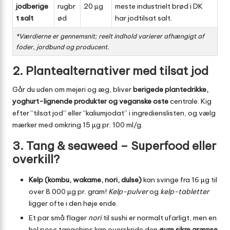
jodberige
rugbr
20 µg
meste industrielt brød i DK
t salt
ød
har jodtilsat salt.
*Værdierne er gennemsnit; reelt indhold varierer afhængigt af
foder, jordbund og producent.
2. Plantealternativer med tilsat jod
Går du uden om mejeri og æg, bliver
berigede plantedrikke,
yoghurt-lignende produkter og veganske oste
centrale. Kig
efter “tilsat jod” eller “kaliumjodat” i ingredienslisten, og vælg
mærker med omkring 15 µg pr. 100 ml/g.
3. Tang & seaweed – Superfood eller
overkill?
Kelp (kombu, wakame, nori, dulse)
kan svinge fra 16 µg til
over 8.000 µg pr. gram!
Kelp-pulver
og
kelp-tabletter
ligger ofte i den høje ende.
Et par små flager
nori
til sushi er normalt ufarligt, men en
hel pose tangchips kan overskride den
øvre sikre grænse