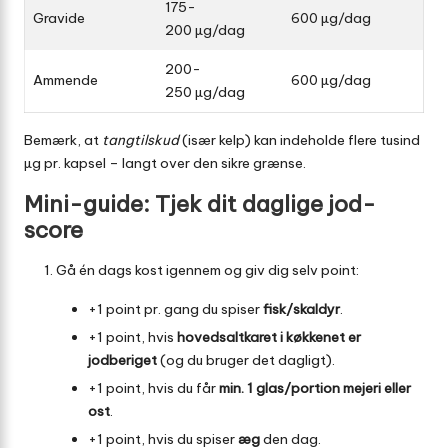
175-
Gravide
600 µg/dag
200 µg/dag
200-
Ammende
600 µg/dag
250 µg/dag
Bemærk, at
tangtilskud
(især kelp) kan indeholde flere tusind
µg pr. kapsel – langt over den sikre grænse.
Mini-guide: Tjek dit daglige jod-
score
Gå én dags kost igennem og giv dig selv point:
+1 point pr. gang du spiser
fisk/skaldyr
.
+1 point, hvis
hovedsaltkaret i køkkenet er
jodberiget
(og du bruger det dagligt).
+1 point, hvis du får
min. 1 glas/portion mejeri eller
ost
.
+1 point, hvis du spiser
æg
den dag.