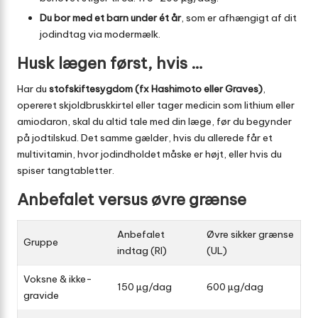
Du bor med et barn under ét år
, som er afhængigt af dit
jodindtag via modermælk.
Husk lægen først, hvis …
Har du
stofskiftesygdom (fx Hashimoto eller Graves)
,
opereret skjoldbruskkirtel eller tager medicin som lithium eller
amiodaron, skal du altid tale med din læge, før du begynder
på jodtilskud. Det samme gælder, hvis du allerede får et
multivitamin, hvor jodindholdet måske er højt, eller hvis du
spiser tangtabletter.
Anbefalet versus øvre grænse
Anbefalet
Øvre sikker grænse
Gruppe
indtag (RI)
(UL)
Voksne & ikke-
150 µg/dag
600 µg/dag
gravide