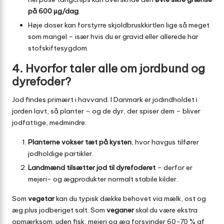
på 600 µg/dag
.
Høje doser kan forstyrre skjoldbruskkirtlen lige så meget
som mangel – især hvis du er gravid eller allerede har
stofskiftesygdom.
4. Hvorfor taler alle om jordbund og
dyrefoder?
Jod findes primært i havvand. I Danmark er jodindholdet i
jorden lavt, så planter – og de dyr, der spiser dem – bliver
jodfattige, medmindre:
Planterne vokser tæt på kysten
, hvor havgus tilfører
jodholdige partikler.
Landmænd tilsætter jod til dyrefoderet
– derfor er
mejeri- og ægprodukter normalt stabile kilder.
Som
vegetar
kan du typisk dække behovet via mælk, ost og
æg plus jodberiget salt. Som
veganer
skal du være ekstra
opmærksom: uden fisk, mejeri og æg forsvinder 60-70 % af