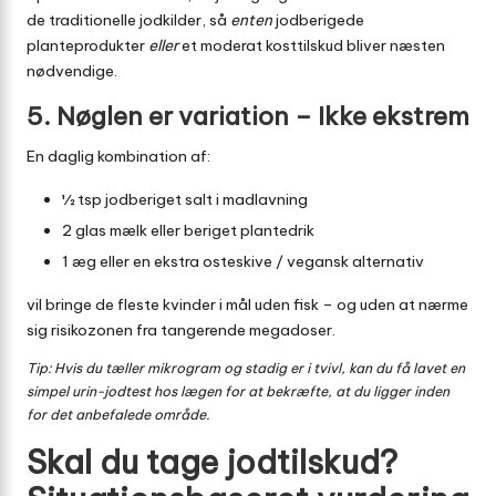
de traditionelle jodkilder, så
enten
jodberigede
planteprodukter
eller
et moderat kosttilskud bliver næsten
nødvendige.
5. Nøglen er variation – Ikke ekstrem
En daglig kombination af:
½ tsp jodberiget salt i madlavning
2 glas mælk eller beriget plantedrik
1 æg eller en ekstra osteskive / vegansk alternativ
vil bringe de fleste kvinder i mål uden fisk – og uden at nærme
sig risikozonen fra tangerende megadoser.
Tip: Hvis du tæller mikrogram og stadig er i tvivl, kan du få lavet en
simpel urin-jodtest hos lægen for at bekræfte, at du ligger inden
for det anbefalede område.
Skal du tage jodtilskud?