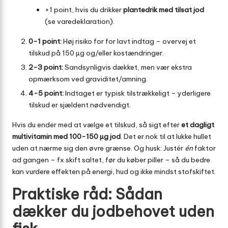
+1 point, hvis du drikker
plantedrik med tilsat jod
(se varedeklaration).
0-1 point:
Høj risiko for for lavt indtag – overvej et
tilskud på 150 µg og/eller kostændringer.
2-3 point:
Sandsynligvis dækket, men vær ekstra
opmærksom ved graviditet/amning.
4-5 point:
Indtaget er typisk tilstrækkeligt – yderligere
tilskud er sjældent nødvendigt.
Hvis du ender med at vælge et tilskud, så sigt efter
et dagligt
multivitamin med 100-150 µg jod
. Det er nok til at lukke hullet
uden at nærme sig den øvre grænse. Og husk: Justér
én
faktor
ad gangen – fx skift saltet, før du køber piller – så du bedre
kan vurdere effekten på energi, hud og ikke mindst stofskiftet.
Praktiske råd: Sådan
dækker du jodbehovet uden