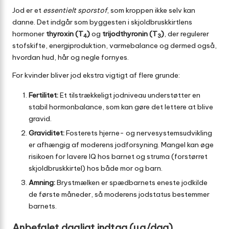
Jod er et
essentielt sporstof
, som kroppen ikke selv kan
danne. Det indgår som byggesten i skjoldbruskkirtlens
hormoner
thyroxin (T
)
og
trijodthyronin (T
)
, der regulerer
4
3
stofskifte, energiproduktion, varmebalance og dermed også,
hvordan hud, hår og negle fornyes.
For kvinder bliver jod ekstra vigtigt af flere grunde:
Fertilitet:
Et tilstrækkeligt jodniveau understøtter en
stabil hormonbalance, som kan gøre det lettere at blive
gravid.
Graviditet:
Fosterets hjerne- og nervesystemsudvikling
er afhængig af moderens jodforsyning. Mangel kan øge
risikoen for lavere IQ hos barnet og struma (forstørret
skjoldbruskkirtel) hos både mor og barn.
Amning:
Brystmælken er spædbarnets eneste jodkilde
de første måneder, så moderens jodstatus bestemmer
barnets.
Anbefalet dagligt indtag (µg/dag)