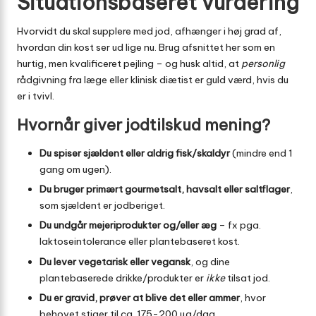
Situationsbaseret vurdering
Hvorvidt du skal supplere med jod, afhænger i høj grad af,
hvordan din kost ser ud lige nu. Brug afsnittet her som en
hurtig, men kvalificeret pejling – og husk altid, at
personlig
rådgivning fra læge eller klinisk diætist er guld værd, hvis du
er i tvivl.
Hvornår giver jodtilskud mening?
Du spiser sjældent eller aldrig fisk/skaldyr
(mindre end 1
gang om ugen).
Du bruger primært gourmetsalt, havsalt eller saltflager
,
som sjældent er jodberiget.
Du undgår mejeriprodukter og/eller æg
– fx pga.
laktoseintolerance eller plantebaseret kost.
Du lever vegetarisk eller vegansk
, og dine
plantebaserede drikke/produkter er
ikke
tilsat jod.
Du er gravid, prøver at blive det eller ammer
, hvor
behovet stiger til ca. 175-200 µg/dag.