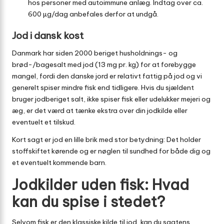
hos personer med autoimmune anlæg. Indtag over ca.
600 µg/dag anbefales derfor at undgå.
Jod i dansk kost
Danmark har siden 2000 beriget husholdnings- og
brød-/bagesalt med jod (13 mg pr. kg) for at forebygge
mangel, fordi den danske jord er relativt fattig på jod og vi
generelt spiser mindre fisk end tidligere. Hvis du sjældent
bruger jodberiget salt, ikke spiser fisk eller udelukker mejeri og
æg, er det værd at tænke ekstra over din jodkilde eller
eventuelt et tilskud.
Kort sagt er jod en lille brik med stor betydning: Det holder
stoffskiftet kørende og er nøglen til sundhed for både dig og
et eventuelt kommende barn.
Jodkilder uden fisk: Hvad
kan du spise i stedet?
Selvom fisk er den klassiske kilde til jod, kan du sagtens