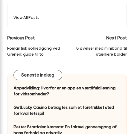
View All Posts
Post
Previous Post
Next Post
navigation
Romantisk solnedgang ved
8 øvelser med miniband til
Grenen: guide til to
stærkere balder
Seneste indlæg
Appudvikling: Hvorfor er en app en værdifuld løsning
for virksomheder?
GetLucky Casino betragtes som et foretrukket sted
for kvalitetsspil
Petter Stordalen kæreste: En faktuel gennemgang af
hans forhold og privatliv