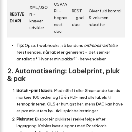
CSV/A
XML/JSO
PI –
REST
Giver fuld kontrol
REST/E
N –
begræ
– god
& volumen­
DI API
kræver
nset
doc.
rabatter
udvikler
doc.
Tip:
Opsæt webhooks, så kundens
ordrebekræftelse
først sendes, når label er genereret – det sænker
antallet af “Hvor er min pakke?”-henvendelser.
2. Automatisering: Labelprint, pluk
& pak
Batch-print labels
: Med nShift eller Shipmondo kan du
markere 100 ordrer og få én PDF med alle labels til
termoprinteren. GLS er hurtigst her, mens DAO kan have
et par minutters kø-tid i spidsbelastninger.
Plukruter
: Eksportér plukliste i rækkefølge efter
lagergang. Kobles især elegant med PostNords