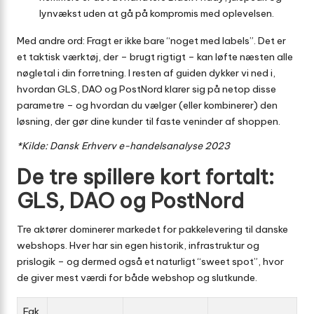
lynvækst uden at gå på kompromis med oplevelsen.
Med andre ord: Fragt er ikke bare “noget med labels”. Det er
et taktisk værktøj, der – brugt rigtigt – kan løfte næsten alle
nøgletal i din forretning. I resten af guiden dykker vi ned i,
hvordan GLS, DAO og PostNord klarer sig på netop disse
parametre – og hvordan du vælger (eller kombinerer) den
løsning, der gør dine kunder til faste veninder af shoppen.
*Kilde: Dansk Erhverv e-handelsanalyse 2023
De tre spillere kort fortalt:
GLS, DAO og PostNord
Tre aktører dominerer markedet for pakkelevering til danske
webshops. Hver har sin egen historik, infrastruktur og
prislogik – og dermed også et naturligt “sweet spot”, hvor
de giver mest værdi for både webshop og slutkunde.
Fak