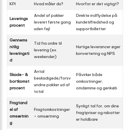
KPI
Hvad måler du?
Hvorfor er det vigtigt?
Andel af pakker
Direkte indflydelse på
Leverings
leveret første gang
kunde­tilfredshed og
procent
uden fejl
support­billetter
Gennems
Tid fra ordre til
nitlig
Hurtige leverancer øger
levering (ex.
leveringsti
konvertering og NPS
weekender)
d
Antal
Skade- &
Påvirker både
beskadigede/forsv
bortkomst
omkostninger,
undne pakker ud af
procent
omdømme og genkøb
total
Fragtand
Synligt tal for, om dine
el af
Fragtomkostninger
fragtpriser og rabatter
omsætnin
÷ omsætning
er holdbare
g