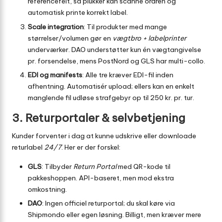
referencefelt, så plukker kan scanne ordren og
automatisk printe korrekt label.
Scale integration
: Til produkter med mange
størrelser/volumen gør en
vægtbro + labelprinter
underværker. DAO understøtter kun én vægtangivelse
pr. forsendelse, mens PostNord og GLS har multi-collo.
EDI og manifests
: Alle tre kræver EDI-fil inden
afhentning. Automatisér upload; ellers kan en enkelt
manglende fil udløse strafgebyr op til 250 kr. pr. tur.
3. Returportaler & selvbetjening
Kunder forventer i dag at kunne udskrive eller downloade
returlabel
24/7
. Her er der forskel:
GLS
: Tilbyder
Return Portal
med QR-kode til
pakkeshoppen. API-baseret, men mod ekstra
omkostning.
DAO
: Ingen officiel returportal; du skal køre via
Shipmondo eller egen løsning. Billigt, men kræver mere