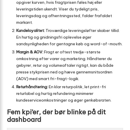
opgiver kurven, hvis fragtprisen føles høj eller
leveringstiden ukendt. Viser du tydeligt pris,
leveringsdag og afhentningssted, falder frafaldet
markant.
Kundeloyalitet:
Troværdige leveringsløfter skaber tillid.
En hurtig og gnidningsfri oplevelse øger
sandsynligheden for gentagne køb og word-of-mouth.
Margin & AOV:
Fragt er oftest tredje-største
omkostning efter varer og marketing. Håndterer du
gebyrer, retur og volumeaftaler rigtigt, kan du både
presse stykprisen ned og hæve gennemsnitsordren
(AOV) med smart fri-fragt-logik.
Returhåndtering:
En klar returpolitik, let print-fri
returlabel og hurtig refundering minimerer
kundeserviceomkostninger og øger genkøbsraten.
Fem kpi’er, der bør blinke på dit
dashboard