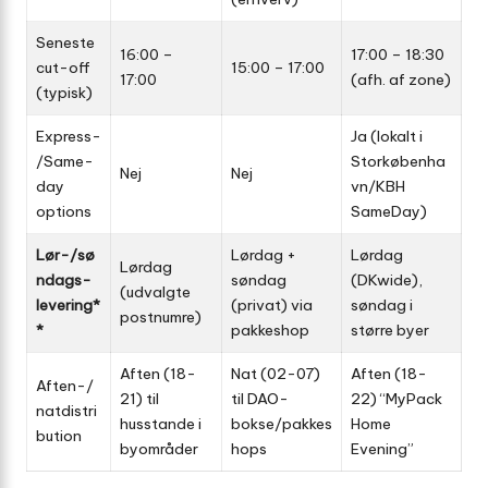
Seneste
16:00 –
17:00 – 18:30
cut-off
15:00 – 17:00
17:00
(afh. af zone)
(typisk)
Express-
Ja (lokalt i
/Same-
Storkøbenha
Nej
Nej
day
vn/KBH
options
SameDay)
Lør-/sø
Lørdag +
Lørdag
Lørdag
ndags­
søndag
(DKwide),
(udvalgte
levering*
(privat) via
søndag i
postnumre)
*
pakkeshop
større byer
Aften (18-
Nat (02-07)
Aften (18-
Aften-/
21) til
til DAO-
22) “MyPack
natdistri
husstande i
bokse/pakkes
Home
bution
byområder
hops
Evening”