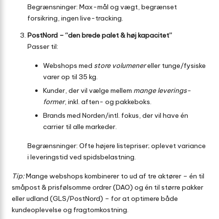
Begrænsninger: Max-mål og vægt, begrænset
forsikring, ingen live-tracking.
PostNord – “den brede palet & høj kapacitet”
Passer til:
Webshops med
store volumener
eller tunge/fysiske
varer op til 35 kg.
Kunder, der vil vælge mellem
mange leverings­
former
, inkl. aften- og pakkeboks.
Brands med Norden/intl. fokus, der vil have én
carrier til alle markeder.
Begrænsninger: Ofte højere listepriser; oplevet variance
i leveringstid ved spidsbelastning.
Tip:
Mange webshops kombinerer to ud af tre aktører – én til
småpost & prisfølsomme ordrer (DAO) og én til større pakker
eller udland (GLS/PostNord) – for at optimere både
kundeoplevelse og fragtomkostning.