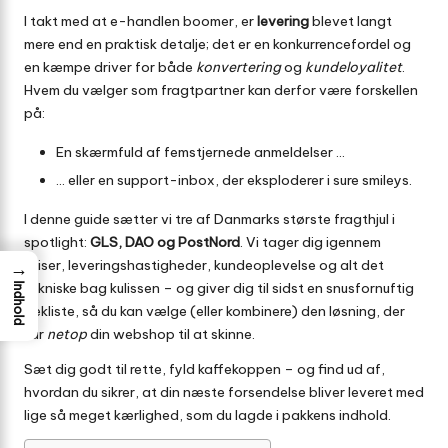
I takt med at e-handlen boomer, er
levering
blevet langt
mere end en praktisk detalje; det er en konkurrencefordel og
en kæmpe driver for både
konvertering
og
kundeloyalitet
.
Hvem du vælger som fragtpartner kan derfor være forskellen
på:
En skærmfuld af femstjernede anmeldelser …
… eller en support-inbox, der eksploderer i sure smileys.
I denne guide sætter vi tre af Danmarks største fragthjul i
spotlight:
GLS, DAO og PostNord
. Vi tager dig igennem
priser, leveringshastigheder, kundeoplevelse og alt det
→
tekniske bag kulissen – og giver dig til sidst en snusfornuftig
Indhold
tjekliste, så du kan vælge (eller kombinere) den løsning, der
får
netop
din webshop til at skinne.
Sæt dig godt til rette, fyld kaffekoppen – og find ud af,
hvordan du sikrer, at din næste forsendelse bliver leveret med
lige så meget kærlighed, som du lagde i pakkens indhold.