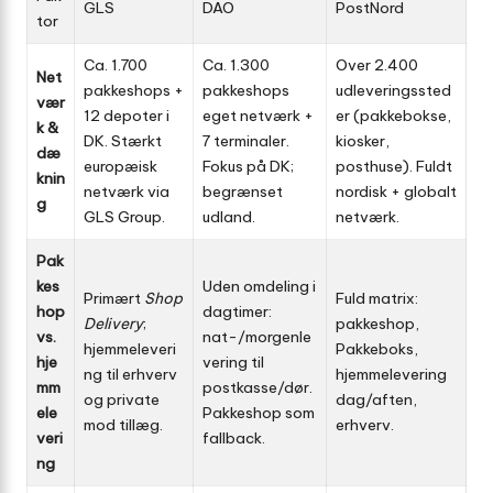
GLS
DAO
PostNord
tor
Ca. 1.700
Ca. 1.300
Over 2.400
Net
pakkeshops +
pakkeshops
udleveringssted
vær
12 depoter i
eget netværk +
er (pakkebokse,
k &
DK. Stærkt
7 terminaler.
kiosker,
dæ
europæisk
Fokus på DK;
posthuse). Fuldt
knin
netværk via
begrænset
nordisk + globalt
g
GLS Group.
udland.
netværk.
Pak
kes
Uden omdeling i
Primært
Shop
Fuld matrix:
hop
dagtimer:
Delivery
;
pakkeshop,
vs.
nat-/morgenle
hjemmeleveri
Pakkeboks,
hje
vering til
ng til erhverv
hjemmelevering
mm
postkasse/dør.
og private
dag/aften,
ele
Pakkeshop som
mod tillæg.
erhverv.
veri
fallback.
ng