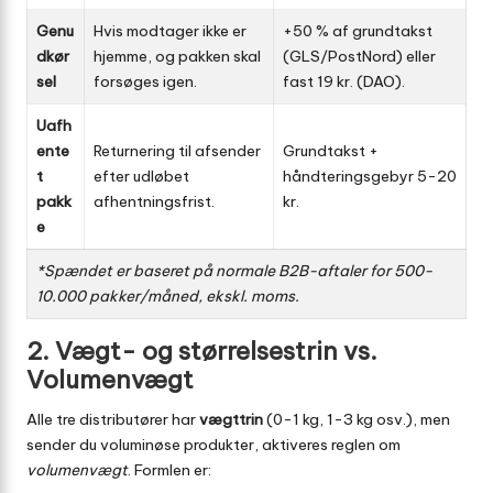
Genu
Hvis modtager ikke er
+50 % af grundtakst
dkør
hjemme, og pakken skal
(GLS/PostNord) eller
sel
forsøges igen.
fast 19 kr. (DAO).
Uafh
ente
Returnering til afsender
Grundtakst +
t
efter udløbet
håndteringsgebyr 5-20
pakk
afhentnings­frist.
kr.
e
*Spændet er baseret på normale B2B-aftaler for 500-
10.000 pakker/måned, ekskl. moms.
2. Vægt- og størrelsestrin vs.
Volumenvægt
Alle tre distributører har
vægttrin
(0-1 kg, 1-3 kg osv.), men
sender du voluminøse produkter, aktiveres reglen om
volumenvægt
. Formlen er: