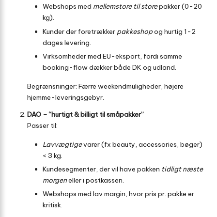
Webshops med
mellemstore til store
pakker (0-20
kg).
Kunder der foretrækker
pakkeshop
og hurtig 1-2
dages levering.
Virksomheder med EU-eksport, fordi samme
booking-flow dækker både DK og udland.
Begrænsninger: Færre weekendmuligheder, højere
hjemme-leveringsgebyr.
DAO – “hurtigt & billigt til småpakker”
Passer til:
Lavvægtige
varer (fx beauty, accessories, bøger)
< 3 kg.
Kunde­segmenter, der vil have pakken
tidligt næste
morgen
eller i postkassen.
Webshops med lav margin, hvor pris pr. pakke er
kritisk.