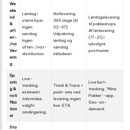
We
eke
Lørdag i
Natlevering
nd
Lørdagslevering
større byer;
365 dage (kl.
&
til pakkeshops.
ingen
02-07).
aft
Aftenlevering
søndag.
Udpakning
en-
(17-21) i
Ingen
lørdag og
/na
udvalgte
aften-/nat-
søndag
tlev
postnumre.
distribution.
inkluderet.
erin
g
Sp
Live-
orin
Live kort-
tracking,
Track & Trace +
g &
tracking, “Mine
estimeret
push-sms ved
noti
Pakker”-app,
tids­vindue,
levering; ingen
fika
Geo-on-
valgfri
live-ETA.
tion
demand.
omdirigering.
er
Sta