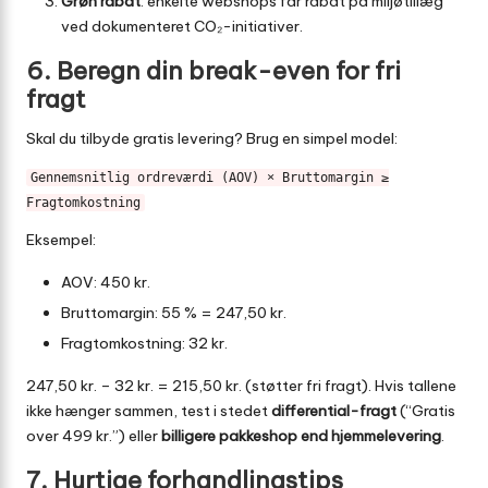
Grøn rabat
: enkelte webshops får rabat på miljøtillæg
ved dokumenteret CO₂-initiativer.
6. Beregn din break-even for fri
fragt
Skal du tilbyde gratis levering? Brug en simpel model:
Gennemsnitlig ordreværdi (AOV) × Bruttomargin ≥
Fragtomkostning
Eksempel:
AOV: 450 kr.
Bruttomargin: 55 % = 247,50 kr.
Fragtomkostning: 32 kr.
247,50 kr. – 32 kr. = 215,50 kr. (støtter fri fragt). Hvis tallene
ikke hænger sammen, test i stedet
differential-fragt
(“Gratis
over 499 kr.”) eller
billigere pakkeshop end hjemmelevering
.
7. Hurtige forhandlingstips