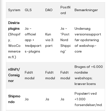
PostN
System
GLS
DAO
Bemærkninger
ord
Direkte
plugins
Ja –
Ja –
Undersøg
(Shopif
officiel
Kun
“Post
versions­support
y,
app +
via 3.
Nord
før opdatering
WooCo
tredjepart
part
Shippi
af webshop-
mmerce
s-plugins
ng”
core
m.fl.)
Bruges af +6.000
nShift/
Fuldt
Fuldt
Fuldt
nordiske
Consig
modul
modul
modul
webshops;
nor
kræver licens
Populært ved
Shipmo
Ja
Ja
Ja
<1.000
ndo
forsendelser/md.