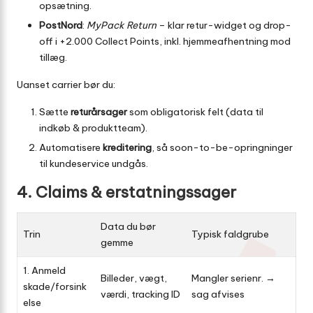
opsætning.
PostNord
:
MyPack Return
– klar retur-widget og drop-
off i +2.000 Collect Points, inkl. hjemmeafhentning mod
tillæg.
Uanset carrier bør du:
Sætte
returårsager
som obligatorisk felt (data til
indkøb & produktteam).
Automatisere
kreditering
, så soon-to-be-opringninger
til kundeservice undgås.
4. Claims & erstatningssager
Data du bør
Trin
Typisk faldgrube
gemme
1. Anmeld
Billeder, vægt,
Mangler serienr. →
skade/forsink
værdi, tracking ID
sag afvises
else