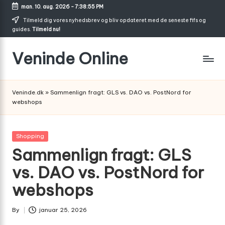
man. 10. aug. 2026
-
7:38:56 PM
Skip
Tilmeld dig vores nyhedsbrev og bliv opdateret med de seneste fifs og
guides.
Tilmeld nu!
to
content
Veninde Online
Hvor
venindesnak
Veninde.dk
»
Sammenlign fragt: GLS vs. DAO vs. PostNord for
bliver
webshops
til
inspiration
Posted
Shopping
in
Sammenlign fragt: GLS
vs. DAO vs. PostNord for
webshops
By
januar 25, 2026
Posted
by