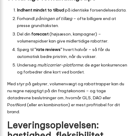
Indhent mindst to tilbud
på identiske forsendelsesdata.
Forhandl
påningen af tillæg
– ofte billigere end at
presse grundtaksten.
Del din
forecast
(højsæson, kampagner) –
volumenspidser kan give midlertidige rabatter.
Spørg til
“rate reviews”
hvert halvår – så får du
automatisk bedre pristrin, når du vokser.
Undersøg
multicarrier-platforme
; de øger konkurrencen
og forbedrer dine kort ved bordet.
Med styr på gebyrer, volumenvægt og rabattrapper kan du
nu regne nøjagtigt på din fragtøkonomi – og tage
datadrevne beslutninger om, hvornår GLS, DAO eller
PostNord (eller en kombination) er mest profitabel for dit
brand.
Leveringsoplevelsen:
hastighed, fleksibilitet,