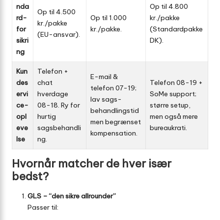
nda
Op til 4.800
Op til 4.500
rd­
Op til 1.000
kr./pakke
kr./pakke
for
kr./pakke.
(Standardpakke
(EU-ansvar).
sikri
DK).
ng
Kun
Telefon +
E-mail &
des
chat
Telefon 08-19 +
telefon 07-19;
ervi
hverdage
SoMe support;
lav sags­
ce-
08-18. Ry for
større setup,
behandlingstid
opl
hurtig
men også mere
men begrænset
eve
sagsbehandli
bureaukrati.
kompensation.
lse
ng.
Hvornår matcher de hver især
bedst?
GLS – “den sikre allrounder”
Passer til: