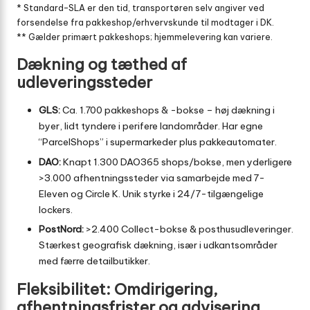
* Standard-SLA er den tid, transportøren selv angiver ved
forsendelse fra pakkeshop/erhvervskunde til modtager i DK.
** Gælder primært pakkeshops; hjemmelevering kan variere.
Dækning og tæthed af
udleveringssteder
GLS:
Ca. 1.700 pakkeshops & -bokse – høj dækning i
byer, lidt tyndere i perifere landområder. Har egne
“ParcelShops” i supermarkeder plus pakkeautomater.
DAO:
Knapt 1.300 DAO365 shops/bokse, men yderligere
>3.000 afhentningssteder via samarbejde med 7-
Eleven og Circle K. Unik styrke i 24/7-tilgængelige
lockers.
PostNord:
>2.400 Collect-bokse & posthusudleveringer.
Stærkest geografisk dækning, især i udkantsområder
med færre detailbutikker.
Fleksibilitet: Omdirigering,
afhentningsfrister og advisering