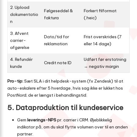
2. Upload
Følgeseddel &
Forkert filformat
dokumentatio
faktura
(.heic)
n
3. Afvent
Dato/tid for
Frist overskrides (7
carrier-
reklamation
eller 14 dage)
afgørelse
4. Refundér
Udført før erstatning
Credit note ID
kunde
→ negativ margin
Pro-tip:
Sæt SLA i dit helpdesk-system (fx Zendesk) til at
auto-eskalere efter 5 hverdage, hvis sag ikke er lukket hos
PostNord; de er længst i behandlingstid.
5. Dataproduktion til kundeservice
Gem
leverings-NPS
pr. carrier i CRM. Øjeblikkelig
indikator på, om du skal flytte volumen over til en anden
partner.