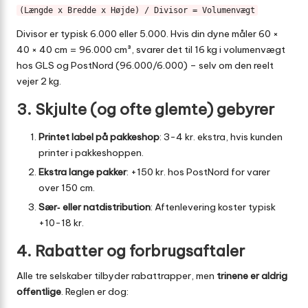
(Længde x Bredde x Højde) / Divisor = Volumenvægt
Divisor er typisk 6.000 eller 5.000. Hvis din dyne måler 60 ×
40 × 40 cm = 96.000 cm³, svarer det til 16 kg i volumenvægt
hos GLS og PostNord (96.000/6.000) – selv om den reelt
vejer 2 kg.
3. Skjulte (og ofte glemte) gebyrer
Printet label på pakkeshop
: 3-4 kr. ekstra, hvis kunden
printer i pakkeshoppen.
Ekstra lange pakker
: +150 kr. hos PostNord for varer
over 150 cm.
Sær‐ eller natdistribution
: Aftenlevering koster typisk
+10-18 kr.
4. Rabatter og forbrugsaftaler
Alle tre selskaber tilbyder rabattrapper, men
trinene er aldrig
offentlige
. Reglen er dog: