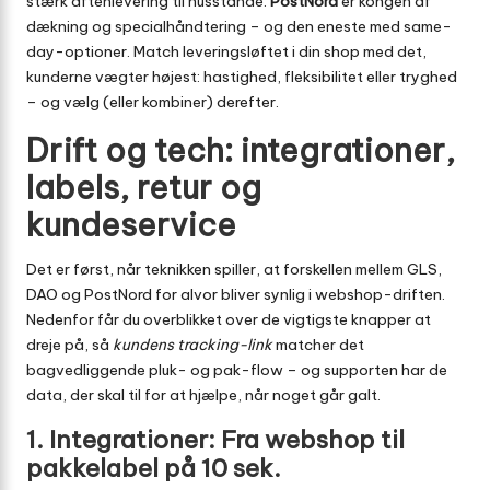
stærk aftenlevering til husstande.
PostNord
er kongen af
dækning og specialhåndtering – og den eneste med same-
day-optioner. Match leveringsløftet i din shop med det,
kunderne vægter højest: hastighed, fleksibilitet eller tryghed
– og vælg (eller kombiner) derefter.
Drift og tech: integrationer,
labels, retur og
kundeservice
Det er først, når teknikken spiller, at forskellen mellem GLS,
DAO og PostNord for alvor bliver synlig i webshop-driften.
Nedenfor får du overblikket over de vigtigste knapper at
dreje på, så
kundens tracking-link
matcher det
bagvedliggende pluk- og pak-flow – og supporten har de
data, der skal til for at hjælpe, når noget går galt.
1. Integrationer: Fra webshop til
pakkelabel på 10 sek.