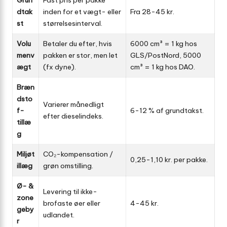
Grun
Fast pris per pakke
dtak
inden for et vægt- eller
Fra 28-45 kr.
st
størrelses­interval.
Volu
Betaler du efter, hvis
6000 cm³ = 1 kg hos
menv
pakken er stor, men let
GLS/PostNord, 5000
ægt
(fx dyne).
cm³ = 1 kg hos DAO.
Bræn
dsto
Varierer månedligt
f­
6-12 % af grundtakst.
efter diesel­indeks.
tillæ
g
Miljø­t
CO₂-kompensation /
0,25-1,10 kr. per pakke.
illæg
grøn omstilling.
Ø- &
Levering til ikke-
zone
brofaste øer eller
4-45 kr.
geby
udlandet.
r