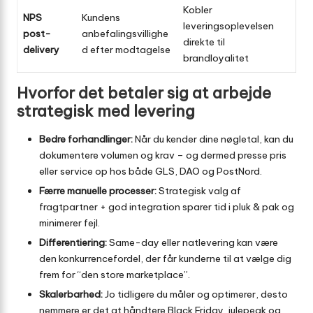
Kobler
NPS
Kundens
leveringsoplevelsen
post-
anbefalingsvillighe
direkte til
delivery
d efter modtagelse
brandloyalitet
Hvorfor det betaler sig at arbejde
strategisk med levering
Bedre forhandlinger:
Når du kender dine nøgletal, kan du
dokumentere volumen og krav – og dermed presse pris
eller service op hos både GLS, DAO og PostNord.
Færre manuelle processer:
Strategisk valg af
fragtpartner + god integration sparer tid i pluk & pak og
minimerer fejl.
Differentiering:
Same-day eller natlevering kan være
den konkurrencefordel, der får kunderne til at vælge dig
frem for “den store marketplace”.
Skalerbarhed:
Jo tidligere du måler og optimerer, desto
nemmere er det at håndtere Black Friday, julepeak og