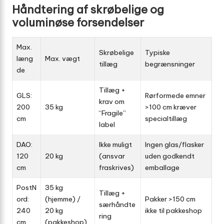
Håndtering af skrøbelige og
voluminøse forsendelser
Max.
Skrøbelige
Typiske
læng
Max. vægt
tillæg
begrænsninger
de
Tillæg +
GLS:
Rørformede emner
krav om
200
35 kg
>100 cm kræver
“Fragile”
cm
specialtillæg
label
DAO:
Ikke muligt
Ingen glas/flasker
120
20 kg
(ansvar
uden godkendt
cm
fraskrives)
emballage
PostN
35 kg
Tillæg +
ord:
(hjemme) /
Pakker >150 cm
særhåndte
240
20 kg
ikke til pakkeshop
ring
cm
(pakkeshop)