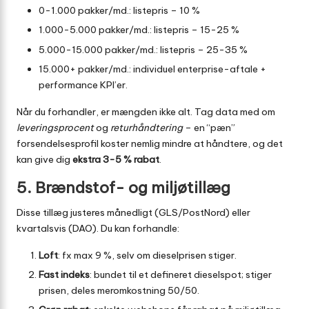
0-1.000 pakker/md.: listepris – 10 %
1.000-5.000 pakker/md.: listepris – 15-25 %
5.000-15.000 pakker/md.: listepris – 25-35 %
15.000+ pakker/md.: individuel enterprise-aftale +
performance KPI’er.
Når du forhandler, er mængden ikke alt. Tag data med om
leveringsprocent
og
returhåndtering
– en “pæn”
forsendelsesprofil koster nemlig mindre at håndtere, og det
kan give dig
ekstra 3-5 % rabat
.
5. Brændstof- og miljøtillæg
Disse tillæg justeres månedligt (GLS/PostNord) eller
kvartalsvis (DAO). Du kan forhandle:
Loft
: fx max 9 %, selv om dieselprisen stiger.
Fast indeks
: bundet til et defineret dieselspot; stiger
prisen, deles meromkostning 50/50.