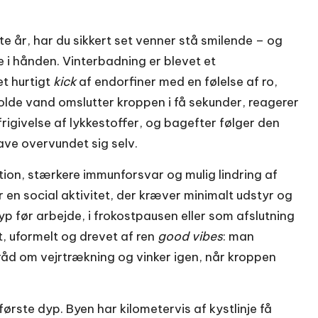
e år, har du sikkert set venner stå smilende – og
i hånden. Vinterbadning er blevet et
t hurtigt
kick
af endorfiner med en følelse af ro,
lde vand omslutter kroppen i få sekunder, reagerer
igivelse af lykkestoffer, og bagefter følger den
ve overvundet sig selv.
tion, stærkere immunforsvar og mulig lindring af
 en social aktivitet, der kræver minimalt udstyr og
yp før arbejde, i frokostpausen eller som afslutning
, uformelt og drevet af ren
good vibes
: man
råd om vejrtrækning og vinker igen, når kroppen
første dyp. Byen har kilometervis af kystlinje få