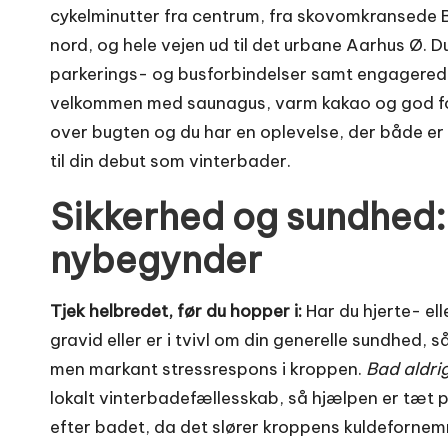
cykelminutter fra centrum, fra skovomkransede B
nord, og hele vejen ud til det urbane Aarhus Ø. D
parkerings- og busforbindelser samt engagered
velkommen med saunagus, varm kakao og god fo
over bugten og du har en oplevelse, der både er
til din debut som vinterbader.
Sikkerhed og sundhed: 
nybegynder
Tjek helbredet, før du hopper i:
Har du hjerte- ell
gravid eller er i tvivl om din generelle sundhed, s
men markant stressrespons i kroppen.
Bad aldri
lokalt vinterbadefællesskab, så hjælpen er tæt p
efter badet, da det slører kroppens kuldefornemm