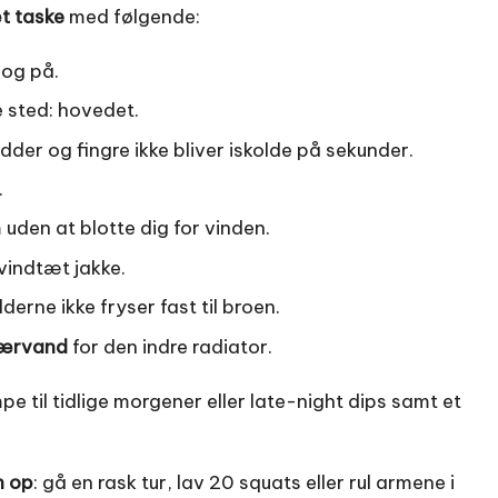
t taske
med følgende:
 og på.
e sted: hovedet.
ødder og fingre ikke bliver iskolde på sekunder.
.
 uden at blotte dig for vinden.
vindtæt jakke.
dderne ikke fryser fast til broen.
færvand
for den indre radiator.
pe til tidlige morgener eller late-night dips samt et
n op
: gå en rask tur, lav 20 squats eller rul armene i