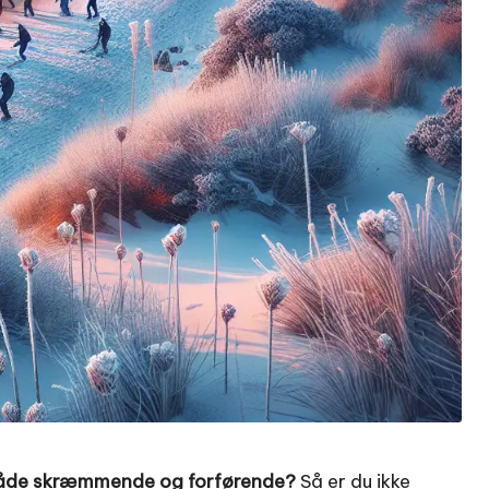
 både skræmmende og forførende?
Så er du ikke