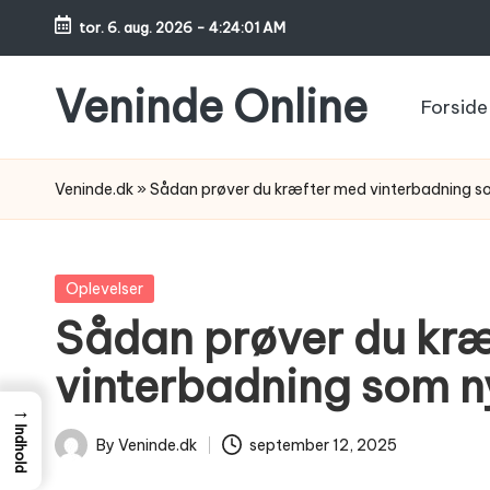
tor. 6. aug. 2026
-
4:24:02 AM
Skip
to
Veninde Online
Forside
content
Hvor
venindesnak
Veninde.dk
»
Sådan prøver du kræfter med vinterbadning s
bliver
til
inspiration
Posted
Oplevelser
in
Sådan prøver du kr
vinterbadning som n
→
Indhold
By
Veninde.dk
september 12, 2025
Posted
by