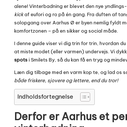
alene! Vinterbadning er blevet den nye yndlings
kick
af eufori og ro på én gang. Fra duften af tan
solopgang over Aarhus Ø er byen nemlig fyldt med 
komfortzonen – på en sikker og social måde.
I denne guide viser vi dig trin for trin, hvordan
at miste modet (eller varmen) undervejs. Vi dykke
spots
i Smilets By, så du kan få en tryg og mind
Læn dig tilbage med en varm kop te, og lad os s
både friskere, sjovere og lettere, end du tror!
Indholdsfortegnelse
Derfor er Aarhus et pe