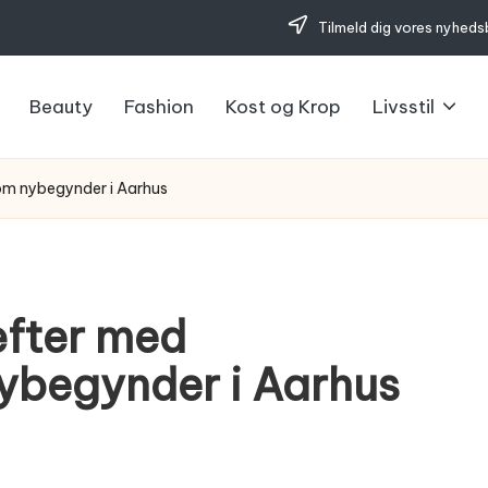
Tilmeld dig vores nyheds
Beauty
Fashion
Kost og Krop
Livsstil
om nybegynder i Aarhus
æfter med
ybegynder i Aarhus