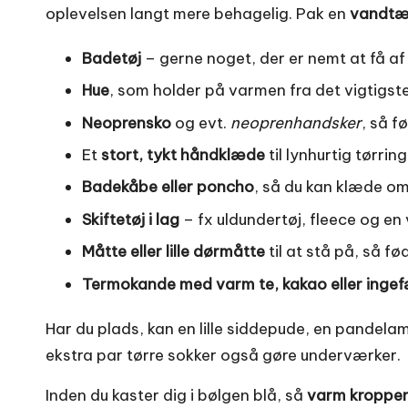
oplevelsen langt mere behagelig. Pak en
vandtæ
Badetøj
– gerne noget, der er nemt at få af
Hue
, som holder på varmen fra det vigtigst
Neoprensko
og evt.
neoprenhandsker
, så f
Et
stort, tykt håndklæde
til lynhurtig tørring
Badekåbe eller poncho
, så du kan klæde om
Skiftetøj i lag
– fx uldundertøj, fleece og en 
Måtte eller lille dørmåtte
til at stå på, så fø
Termokande med varm te, kakao eller inge
Har du plads, kan en lille siddepude, en pandelam
ekstra par tørre sokker også gøre underværker.
Inden du kaster dig i bølgen blå, så
varm kroppe