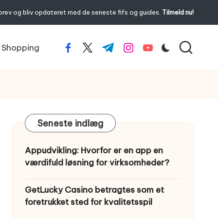
brev og bliv opdateret med de seneste fifs og guides.
Tilmeld nu!
Shopping
facebook.com
twitter.com
t.me
instagram.com
youtube.com
Seneste indlæg
Appudvikling: Hvorfor er en app en
værdifuld løsning for virksomheder?
GetLucky Casino betragtes som et
foretrukket sted for kvalitetsspil