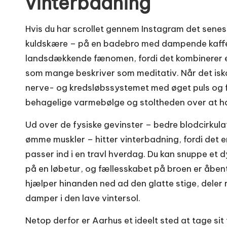
vinterbadning
Hvis du har scrollet gennem Instagram det senest
kuldskære – på en badebro med dampende kaffe 
landsdækkende fænomen, fordi det kombinerer e
som mange beskriver som meditativ. Når det isko
nerve- og kredsløbssystemet med øget puls og fr
behagelige varmebølge og stoltheden over at ha
Ud over de fysiske gevinster – bedre blodcirkula
ømme muskler – hitter vinterbadning, fordi det er
passer ind i en travl hverdag. Du kan snuppe et d
på en løbetur, og fællesskabet på broen er åbent
hjælper hinanden ned ad den glatte stige, deler 
damper i den lave vintersol.
Netop derfor er Aarhus et ideelt sted at tage sit 