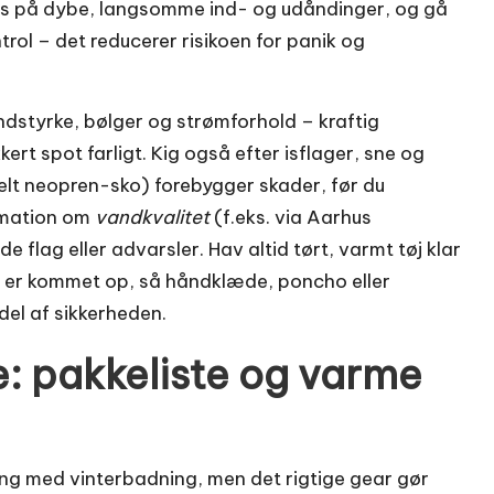
us på dybe, langsomme ind- og udåndinger, og gå
trol – det reducerer risikoen for panik og
ndstyrke, bølger og strømforhold – kraftig
kert spot farligt. Kig også efter isflager, sne og
uelt neopren-sko) forebygger skader, før du
rmation om
vandkvalitet
(f.eks. via Aarhus
lag eller advarsler. Hav altid tørt, varmt tøj klar
u er kommet op, så håndklæde, poncho eller
del af sikkerheden.
e: pakkeliste og varme
ang med vinterbadning, men det rigtige gear gør