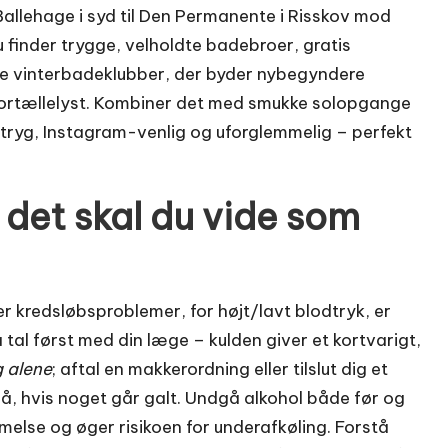
allehage i syd til Den Permanente i Risskov mod
u finder trygge, velholdte badebroer, gratis
e vinterbadeklubber, der byder nybegyndere
rtællelyst. Kombiner det med smukke solopgange
 tryg, Instagram-venlig og uforglemmelig – perfekt
det skal du vide som
er kredsløbsproblemer, for højt/lavt blodtryk, er
å tal først med din læge – kulden giver et kortvarigt,
g alene
; aftal en makkerordning eller tilslut dig et
å, hvis noget går galt. Undgå alkohol både før og
else og øger risikoen for underafkøling. Forstå