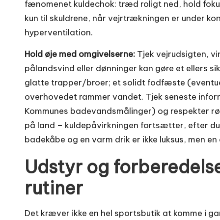
fænomenet kuldechok: træd roligt ned, hold fok
kun til skuldrene, når vejrtrækningen er under kon
hyperventilation.
Hold øje med omgivelserne:
Tjek vejrudsigten, vi
pålandsvind eller dønninger kan gøre et ellers sik
glatte trapper/broer; et solidt fodfæste (event
overhovedet rammer vandet. Tjek seneste info
Kommunes badevandsmålinger) og respekter røde f
på land – kuldepåvirkningen fortsætter, efter d
badekåbe og en varm drik er ikke luksus, men en 
Udstyr og forberedels
rutiner
Det kræver ikke en hel sportsbutik at komme i g