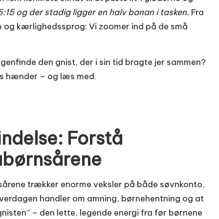
:15 og der stadig ligger en halv banan i tasken.
Fra
op og kærlighedssprog: Vi zoomer ind på de små
genfinde den gnist, der i sin tid bragte jer sammen?
ens hænder – og læs med.
bindelse: Forstå
åbørnsårene
rene trækker enorme veksler på både søvnkonto,
hverdagen handler om amning, børnehentning og at
 “gnisten” – den lette, legende energi fra før børnene