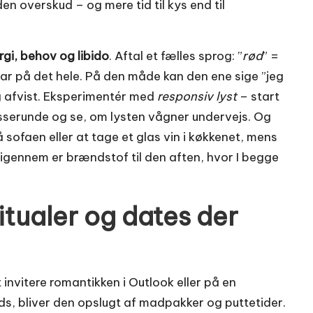
en overskud – og mere tid til kys end til
gi, behov og libido
. Aftal et fælles sprog: ”
rød
” =
klar på det hele. På den måde kan den ene sige ”jeg
ig afvist. Eksperimentér med
responsiv lyst
– start
erunde og se, om lysten vågner undervejs. Og
 sofaen eller at tage et glas vin i køkkenet, mens
igennem er brændstof til den aften, hvor I begge
ritualer og dates der
 invitere romantikken i Outlook eller på en
ds, bliver den opslugt af madpakker og puttetider.