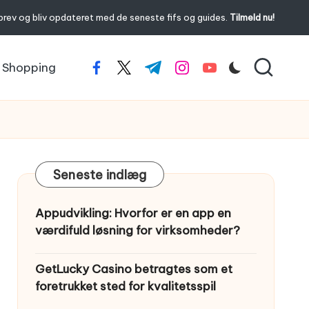
brev og bliv opdateret med de seneste fifs og guides.
Tilmeld nu!
Shopping
facebook.com
twitter.com
t.me
instagram.com
youtube.com
Seneste indlæg
Appudvikling: Hvorfor er en app en
værdifuld løsning for virksomheder?
GetLucky Casino betragtes som et
foretrukket sted for kvalitetsspil