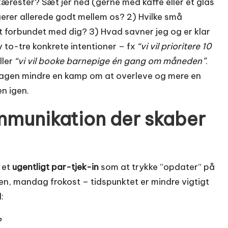
ærester? Sæt jer ned (gerne med kaffe eller et glas
gerer allerede godt mellem os? 2) Hvilke små
st forbundet med dig? 3) Hvad savner jeg og er klar
av to-tre konkrete intentioner – fx
“vi vil prioritere 10
ller
“vi vil booke barnepige én gang om måneden”
.
rdagen mindre en kamp om at overleve og mere en
en igen.
ommunikation der skaber
 et
ugentligt par-tjek-in
som at trykke ”opdater” på
ten, mandag frokost – tidspunktet er mindre vigtigt
:
?