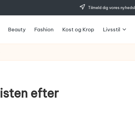
Tilmeld dig vores nyheds
Beauty
Fashion
Kost og Krop
Livsstil
e
isten efter