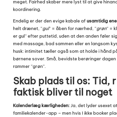
meget. Fairhed skaber mere lyst til at give hinand
koordinering.
Endelig er der den evige kabale af
usamtidig ener
helt drænet, ”
gul
” = åben for nærhed, ”
grøn
” = 
er gul” efter puttetid, uden at den anden føler s
med massage, bad sammen eller en langsom kyss
husk: intimitet tæller også som at holde i hånd på
børnene sover. Små, bevidste berøringer dagen 
rammer ”grøn”.
Skab plads til os: Tid, 
faktisk bliver til noget
Kalenderlæg kærligheden:
Ja, det lyder usexet at
familiekalender-app – men hvis I ikke booker pla