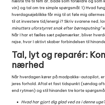
næste tre til fem år, både som forældre og som k
vin) og tal om tre simple spørgsmål: 1) Hvad fun
hverdagsøjeblikke får mig til at føle mig allerme
til at investere tid/energi i? Skriv svarene ned, l
minutters uforstyrret snak efter børneputning”
e
Når I har et fælles sæt pejlemærker, bliver hve
rejse, hvor I aktivt skaber forbindelsen til hinand
Tal, lyt og reparér: K
nærhed
Når hverdagen kører på madpakke-autopilot, er
jeres forhold. Aftal et fast tidspunkt (søndag af
end rytmen) og stil hinanden tre korte spørgsmål
Hvad har gjort dig glad ved os i denne uge