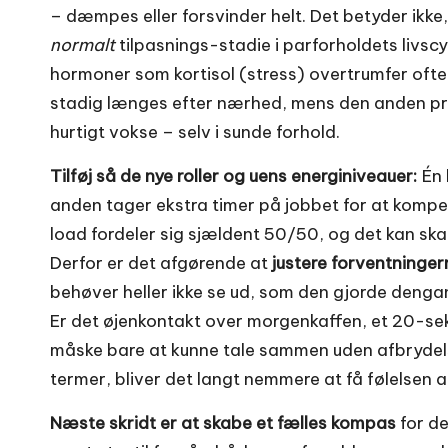
– dæmpes eller forsvinder helt. Det betyder ikke,
normalt
tilpasnings-stadie i parforholdets livscy
hormoner som kortisol (stress) overtrumfer ofte
stadig længes efter nærhed, mens den anden pri
hurtigt vokse – selv i sunde forhold.
Tilføj så de nye roller og uens energiniveauer:
Én 
anden tager ekstra timer på jobbet for at kom
load fordeler sig sjældent 50/50, og det kan sk
Derfor er det afgørende at
justere forventninger
behøver heller ikke se ud, som den gjorde denga
Er det øjenkontakt over morgenkaffen, et 20-sek
måske bare at kunne tale sammen uden afbrydelser
termer, bliver det langt nemmere at få følelsen a
Næste skridt er at skabe et fælles kompas
for det