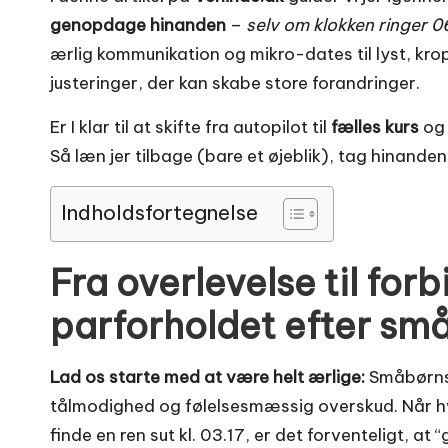
genopdage hinanden
–
selv om klokken ringer 06
ærlig kommunikation og mikro-dates til lyst, kr
justeringer, der kan skabe store forandringer.
Er I klar til at skifte fra autopilot til
fælles kurs
og 
Så læn jer tilbage (bare et øjeblik), tag hinand
Indholdsfortegnelse
Fra overlevelse til for
parforholdet efter sm
Lad os starte med at være helt ærlige:
Småbørnså
tålmodighed og følelsesmæssig overskud. Når 
finde en ren sut kl. 03.17, er det forventeligt, at