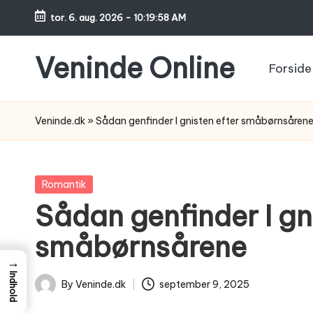
tor. 6. aug. 2026
-
10:19:59 AM
Skip
to
Veninde Online
Forside
content
Hvor
venindesnak
Veninde.dk
»
Sådan genfinder I gnisten efter småbørnsåren
bliver
til
inspiration
Posted
Romantik
in
Sådan genfinder I gn
småbørnsårene
→
Indhold
By
Veninde.dk
september 9, 2025
Posted
by