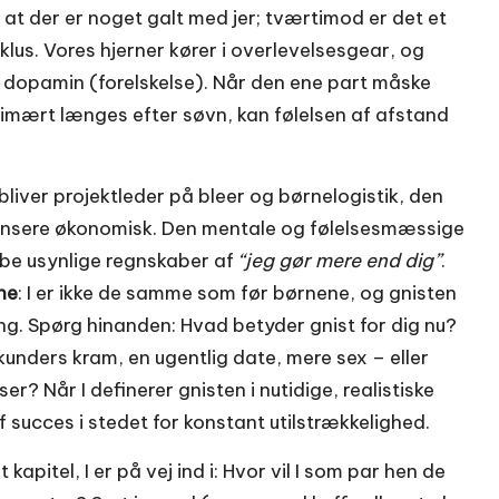
 at der er noget galt med jer; tværtimod er det et
klus. Vores hjerner kører i overlevelses­gear, og
 dopamin (forelskelse). Når den ene part måske
mært længes efter søvn, kan følelsen af afstand
bliver projektleder på bleer og børnelogistik, den
pensere økonomisk. Den mentale og følelsesmæssige
abe usynlige regnskaber af
“jeg gør mere end dig”
.
ne
: I er ikke de samme som før børnene, og gnisten
ng. Spørg hinanden: Hvad betyder gnist for dig nu?
unders kram, en ugentlig date, mere sex – eller
? Når I definerer gnisten i nutidige, realistiske
f succes i stedet for konstant utilstrækkelighed.
 kapitel, I er på vej ind i: Hvor vil I som par hen de