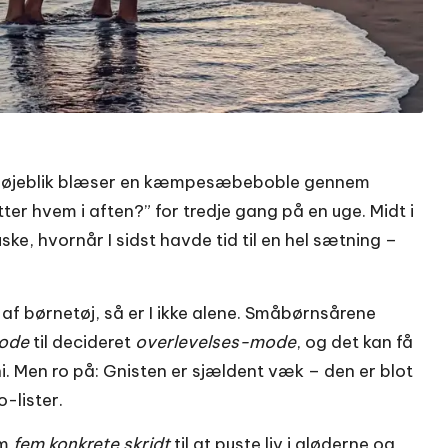
 øjeblik blæser en kæmpesæbeboble gennem
ter hvem i aften?” for tredje gang på en uge. Midt i
ke, hvornår I sidst havde tid til en hel sætning –
af børnetøj, så er I ikke alene. Småbørnsårene
mode
til decideret
overlevelses-mode
, og det kan få
i. Men ro på: Gnisten er sjældent væk – den er blot
-lister.
em
fem konkrete skridt
til at puste liv i gløderne og