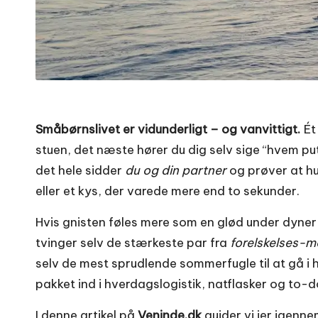
Småbørnslivet er vidunderligt – og vanvittigt.
Ét
stuen, det næste hører du dig selv sige “hvem put
det hele sidder
du og din partner
og prøver at hus
eller et kys, der varede mere end to sekunder.
Hvis gnisten føles mere som en glød under dyner 
tvinger selv de stærkeste par fra
forelskelses-
selv de mest sprudlende sommerfugle til at gå i h
pakket ind i hverdagslogistik, natflasker og to-do
I denne artikel på
Veninde.dk
guider vi jer igenn