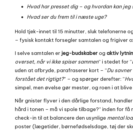
Hvad har presset dig – og hvordan kan jeg 
Hvad ser du frem til i næste uge?
Hold tjek-innet til 15 minutter, sluk telefonerne 
– fysisk kontakt forsegler samtalen og frigiver ox
I selve samtalen er
jeg-budskaber
og
aktiv lytni
overset, når vi ikke spiser sammen
” i stedet for ”
uden at afbryde, parafraserer kort – ”
Du savner
forstået det rigtigt?
” – og spørger derefter: ”
Hva
simpel, men øvelse gør mester, og roen i at bliv
Når gnister flyver i den dårlige forstand, handl
hård i tonen – må vi spole tilbage?” inden for få
check-in til at balancere den usynlige
mental lo
poster (lægetider, børnefødselsdage, tøj der ska