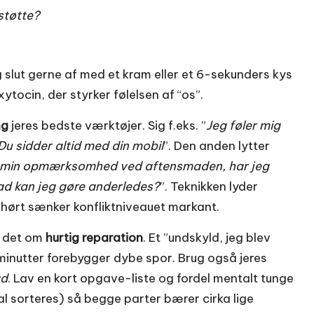
støtte?
og slut gerne af med et kram eller et 6-sekunders kys
ytocin, der styrker følelsen af “os”.
ng
jeres bedste værktøjer. Sig f.eks. ”
Jeg føler mig
Du sidder altid med din mobil
”. Den anden lytter
 min opmærksomhed ved aftensmaden, har jeg
d kan jeg gøre anderledes?
”. Teknikken lyder
e hørt sænker konfliktniveauet markant.
er det om
hurtig reparation
. Et ”undskyld, jeg blev
 minutter forebygger dybe spor. Brug også jeres
ad
. Lav en kort opgave-liste og fordel mentalt tunge
l sorteres) så begge parter bærer cirka lige