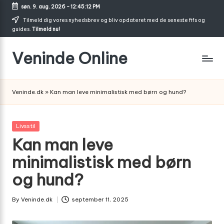
søn. 9. aug. 2026
-
12:45:13 PM
Skip
Tilmeld dig vores nyhedsbrev og bliv opdateret med de seneste fifs og
guides.
Tilmeld nu!
to
content
Veninde Online
Hvor
venindesnak
Veninde.dk
»
Kan man leve minimalistisk med børn og hund?
bliver
til
inspiration
Posted
Livsstil
in
Kan man leve
minimalistisk med børn
og hund?
By
Veninde.dk
september 11, 2025
Posted
by