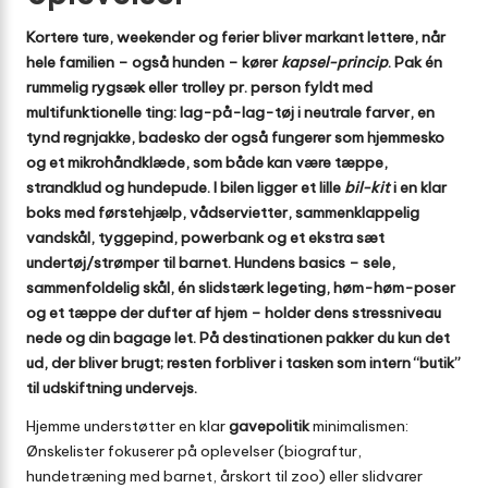
Kortere ture, weekender og ferier bliver markant lettere, når
hele familien – også hunden – kører
kapsel-princip
. Pak én
rummelig rygsæk eller trolley pr. person fyldt med
multifunktionelle ting: lag-på-lag-tøj i neutrale farver, en
tynd regnjakke, badesko der også fungerer som hjemmesko
og et mikrohåndklæde, som både kan være tæppe,
strandklud og hundepude. I bilen ligger et lille
bil-kit
i en klar
boks med førstehjælp, vådservietter, sammenklappelig
vandskål, tyggepind, powerbank og et ekstra sæt
undertøj/strømper til barnet. Hundens basics – sele,
sammenfoldelig skål, én slidstærk legeting, høm-høm-poser
og et tæppe der dufter af hjem – holder dens stressniveau
nede og din bagage let. På destinationen pakker du kun det
ud, der bliver brugt; resten forbliver i tasken som intern “butik”
til udskiftning undervejs.
Hjemme understøtter en klar
gavepolitik
minimalismen:
Ønskelister fokuserer på oplevelser (biograftur,
hundetræning med barnet, årskort til zoo) eller slidvarer