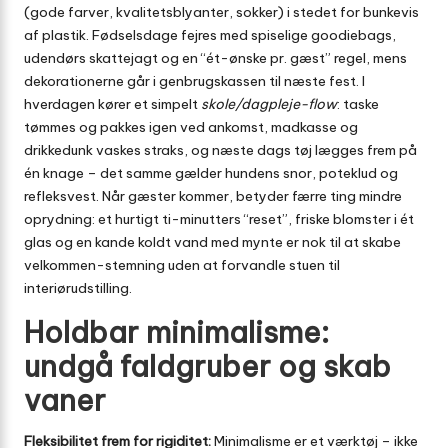
(gode farver, kvalitetsblyanter, sokker) i stedet for bunkevis
af plastik. Fødselsdage fejres med spiselige goodiebags,
udendørs skattejagt og en “ét-ønske pr. gæst” regel, mens
dekorationerne går i genbrugskassen til næste fest. I
hverdagen kører et simpelt
skole/dagpleje-flow
: taske
tømmes og pakkes igen ved ankomst, madkasse og
drikkedunk vaskes straks, og næste dags tøj lægges frem på
én knage – det samme gælder hundens snor, poteklud og
refleksvest. Når gæster kommer, betyder færre ting mindre
oprydning: et hurtigt ti-minutters “reset”, friske blomster i ét
glas og en kande koldt vand med mynte er nok til at skabe
velkommen-stemning uden at forvandle stuen til
interiørudstilling.
Holdbar minimalisme:
undgå faldgruber og skab
vaner
Fleksibilitet frem for rigiditet:
Minimalisme er et værktøj – ikke