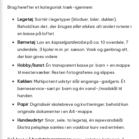
Brug herefter et kategorisk træk-igennem:
Legetøj
: Sortér i legetyper (klodser, biler, dukker).
Behold kun det, der
bruges eller elskes
; alt andet roterer i
en kasse på loftet.
Børnetøj
: Lav en
kapselgarderobe
på ca. 10 overdele, 7
underdele, 3 kjoler m.m. pr. sæson. Vask og genbrug alt,
der kan gives videre.
Hobby/kunst
: Én transparent kasse pr. barn + en mappe
til mesterværker. Resten fotograferes og slippes.
Køkken
: Multipotent udstyr slår engangs-gadgets. Ét
børneservice-sæt pr. barn og én vand-/madskål til
hunden.
Papir
: Digitalisér skolebreve og kvitteringer; behold kun
originale dokumenter i en A4-mappe.
Hundeudstyr
: Snor, sele, to legetøj, én rejsevandskål.
Ekstra pelspleje samles i en vaskbar kurv ved entréen.