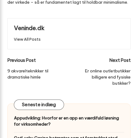
der virkede – så er fundamentet lagt til holdbar minimalisme.
Veninde.dk
View All Posts
Post
Previous Post
Next Post
navigation
9 akvarelteknikker til
Er online outletbutikker
dramatiske himle
billigere end fysiske
butikker?
Seneste indlæg
Appudvikling: Hvorfor er en app en værdifuld løsning
for virksomheder?