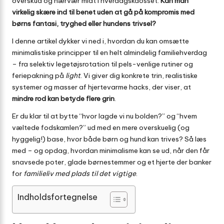
overskud og nærvær midt i hverdagskaosset.
Kan man
virkelig skære ind til benet uden at gå på kompromis med
børns fantasi, tryghed eller hundens trivsel?
I denne artikel dykker vi ned i, hvordan du kan omsætte
minimalistiske principper til en helt almindelig familiehverdag
– fra selektiv legetøjsrotation til pels-venlige rutiner og
feriepakning på
light
. Vi giver dig konkrete trin, realistiske
systemer og masser af hjertevarme hacks, der viser, at
mindre rod kan betyde flere grin
.
Er du klar til at bytte “hvor lagde vi nu bolden?” og “hvem
væltede fodskamlen?” ud med en mere overskuelig (og
hyggelig!) base, hvor både børn og hund kan trives? Så læs
med – og opdag, hvordan minimalisme kan se ud, når den får
snavsede poter, glade børnestemmer og et hjerte der banker
for
familieliv med plads til det vigtige
.
Indholdsfortegnelse