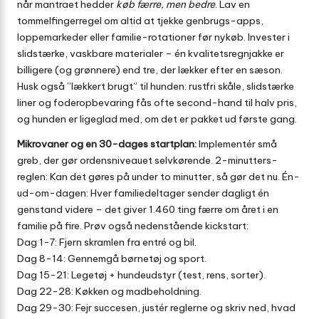
når mantraet hedder
køb færre, men bedre
. Lav en
tommelfingerregel om altid at tjekke genbrugs-apps,
loppemarkeder eller familie-rotationer før nykøb. Invester i
slidstærke, vaskbare materialer – én kvalitetsregnjakke er
billigere (og grønnere) end tre, der lækker efter en sæson.
Husk også ”lækkert brugt” til hunden: rustfri skåle, slidstærke
liner og foderopbevaring fås ofte second-hand til halv pris,
og hunden er ligeglad med, om det er pakket ud første gang.
Mikrovaner og en 30-dages startplan:
Implementér små
greb, der gør ordensniveauet selvkørende. 2-minutters-
reglen: Kan det gøres på under to minutter, så gør det nu. Én-
ud-om-dagen: Hver familiedeltager sender dagligt én
genstand videre – det giver 1.460 ting færre om året i en
familie på fire. Prøv også nedenstående kickstart:
Dag 1-7: Fjern skramlen fra entré og bil.
Dag 8-14: Gennemgå børnetøj og sport.
Dag 15-21: Legetøj + hundeudstyr (test, rens, sorter).
Dag 22-28: Køkken og madbeholdning.
Dag 29-30: Fejr succesen, justér reglerne og skriv ned, hvad