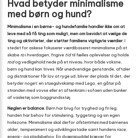
Hvad betyder minimalisme
med børn og hund?
Minimalisme i en børne- og hundefamilie handler ikke om at
leve med så få ting som muligt, men om bevidst at vælge de
ting og aktiviteter, der støtter familiens vigtigste værdier.
I
stedet for askese fokuserer værdibaseret minimalisme på at
skabe
ro
i hverdagen, frigive
tid
til fælles oplevelser og holde
rod
og vedligehold nede på et niveau, hvor både voksne,
børn og hund kan trives. Når unødvendige genstande, aftaler
og distraktioner får lov at ryge ud, bliver der plads til det, der
betyder noget: en stuegulvskamp med Lego, en gåtur på
stranden med vovse eller et aftenkram i sofaen uden bunker
af vasketøj som baggrundsstøj.
Nøglen er balance.
Børn har brug for tryghed og fri leg;
hunden har behov for stimulering, tyggeting og sin egen
hvilezone. Minimalisme skal derfor
afstemmes
med børnenes
alder, temperament og udviklingsstadie samt hundens race,
energi- og pladsbehov. En dværg­puddel kræver for