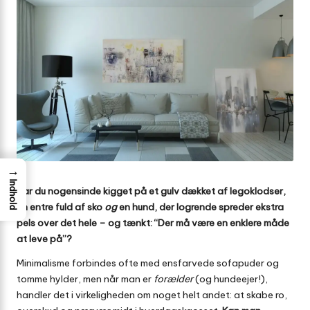
→
Indhold
Har du nogensinde kigget på et gulv dækket af legoklodser,
en entre fuld af sko
og
en hund, der logrende spreder ekstra
pels over det hele – og tænkt: “Der må være en enklere måde
at leve på”?
Minimalisme forbindes ofte med ensfarvede sofapuder og
tomme hylder, men når man er
forælder
(og hundeejer!),
handler det i virkeligheden om noget helt andet: at skabe ro,