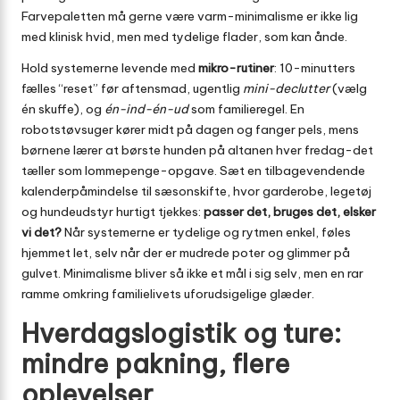
Farvepaletten må gerne være varm-minimalisme er ikke lig
med klinisk hvid, men med tydelige flader, som kan ånde.
Hold systemerne levende med
mikro-rutiner
: 10-minutters
fælles “reset” før aftensmad, ugentlig
mini-declutter
(vælg
én skuffe), og
én-ind-én-ud
som familieregel. En
robotstøvsuger kører midt på dagen og fanger pels, mens
børnene lærer at børste hunden på altanen hver fredag-det
tæller som lommepenge-opgave. Sæt en tilbagevendende
kalenderpåmindelse til sæsonskifte, hvor garderobe, legetøj
og hundeudstyr hurtigt tjekkes:
passer det, bruges det, elsker
vi det?
Når systemerne er tydelige og rytmen enkel, føles
hjemmet let, selv når der er mudrede poter og glimmer på
gulvet. Minimalisme bliver så ikke et mål i sig selv, men en rar
ramme omkring familielivets uforudsigelige glæder.
Hverdagslogistik og ture:
mindre pakning, flere
oplevelser