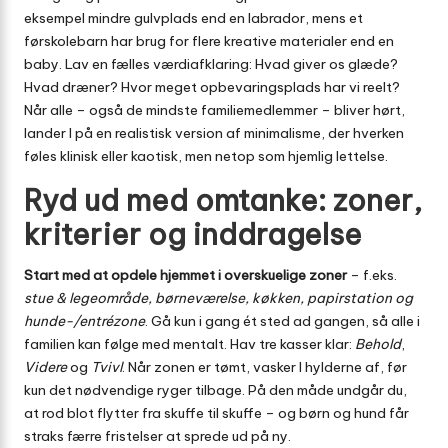
eksempel mindre gulvplads end en labrador, mens et
førskolebarn har brug for flere kreative materialer end en
baby. Lav en fælles værdiafklaring: Hvad giver os glæde?
Hvad dræner? Hvor meget opbevaringsplads har vi reelt?
Når alle – også de mindste familiemedlemmer – bliver hørt,
lander I på en realistisk version af minimalisme, der hverken
føles klinisk eller kaotisk, men netop som hjemlig lettelse.
Ryd ud med omtanke: zoner,
kriterier og inddragelse
Start med at opdele hjemmet i overskuelige zoner
– f.eks.
stue & legeområde, børneværelse, køkken, papirstation og
hunde-/entrézone
. Gå kun i gang ét sted ad gangen, så alle i
familien kan følge med mentalt. Hav tre kasser klar:
Behold
,
Videre
og
Tvivl
. Når zonen er tømt, vasker I hylderne af, før
kun det nødvendige ryger tilbage. På den måde undgår du,
at rod blot flytter fra skuffe til skuffe – og børn og hund får
straks færre fristelser at sprede ud på ny.