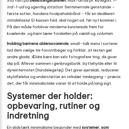
Stå fast på
beslutningsrammen
: max-antal pr. kategori,
1-
ind-1-ud
og ugentlig
rotation
. Sentimentale genstande –
første sutter, hundens hvalpehalsbånd – får en dedikeret
mindekasse
. Er kassen fuld, skal noget ud, før nyt kommer i.
På den måde forbliver minderne kuraterede frem for
kvælende, og børn lærer forskellen på
værdi
og
volumen
.
Inddrag børnene alderssvarende
: small-talk mens I sorterer,
lad dem vælge tre favoritbøger og forklar, at resten gør
andre glade. Ældre børn kan selv fotografere ting, de giver
slip på. Aflever sammen i genbrugsbutik, byttehylde eller til
dyreinternatet (hundelegetøj). Det giver ejerskab, reducerer
skyldfølelse og understøtter en cirkulær tankegang – præcis
det, der får minimalistiske vaner til at holde på lang sigt.
Systemer der holder:
opbevaring, rutiner og
indretning
En slidstærk minimalisme begynder med
systemer, som