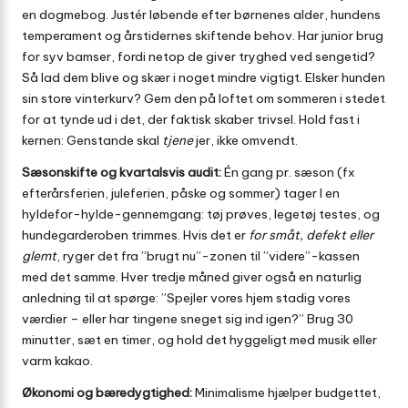
en dogmebog. Justér løbende efter børnenes alder, hundens
temperament og årstidernes skiftende behov. Har junior brug
for syv bamser, fordi netop de giver tryghed ved sengetid?
Så lad dem blive og skær i noget mindre vigtigt. Elsker hunden
sin store vinterkurv? Gem den på loftet om sommeren i stedet
for at tynde ud i det, der faktisk skaber trivsel. Hold fast i
kernen: Genstande skal
tjene
jer, ikke omvendt.
Sæsonskifte og kvartalsvis audit:
Én gang pr. sæson (fx
efterårsferien, juleferien, påske og sommer) tager I en
hyldefor-hylde-gennemgang: tøj prøves, legetøj testes, og
hundegarderoben trimmes. Hvis det er
for småt, defekt eller
glemt
, ryger det fra ”brugt nu”-zonen til ”videre”-kassen
med det samme. Hver tredje måned giver også en naturlig
anledning til at spørge: ”Spejler vores hjem stadig vores
værdier – eller har tingene sneget sig ind igen?” Brug 30
minutter, sæt en timer, og hold det hyggeligt med musik eller
varm kakao.
Økonomi og bæredygtighed:
Minimalisme hjælper budgettet,