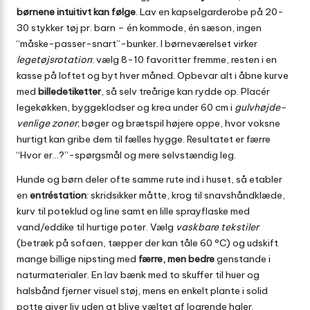
børnene intuitivt kan følge
. Lav en kapselgarderobe på 20-
30 stykker tøj pr. barn – én kommode, én sæson, ingen
“måske-passer-snart”-bunker. I børneværelset virker
legetøjs­rotation
: vælg 8-10 favoritter fremme, resten i en
kasse på loftet og byt hver måned. Opbevar alt i åbne kurve
med
billedetiketter
, så selv treårige kan rydde op. Placér
legekøkken, byggeklodser og krea under 60 cm i
gulvhøjde-
venlige zoner
; bøger og brætspil højere oppe, hvor voksne
hurtigt kan gribe dem til fælles hygge. Resultatet er færre
“Hvor er…?”-spørgsmål og mere selvstændig leg.
Hunde og børn deler ofte samme rute ind i huset, så etabler
en
entréstation
: skridsikker måtte, krog til snavs­håndklæde,
kurv til poteklud og line samt en lille sprayflaske med
vand/eddike til hurtige poter. Vælg
vaskbare tekstiler
(betræk på sofaen, tæpper der kan tåle 60 °C) og udskift
mange billige nipsting med
færre, men bedre
genstande i
naturmaterialer. En lav bænk med to skuffer til huer og
halsbånd fjerner visuel støj, mens en enkelt plante i solid
potte giver liv uden at blive væltet af logrende haler.