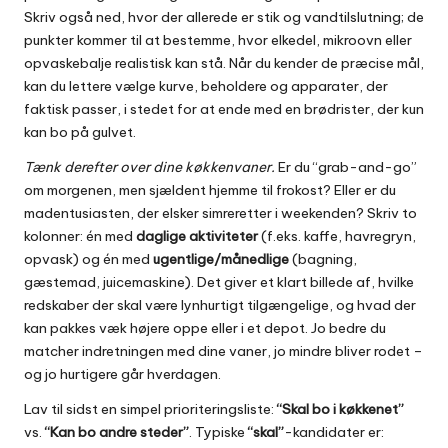
Skriv også ned, hvor der allerede er stik og vandtilslutning; de
punkter kommer til at bestemme, hvor elkedel, mikroovn eller
opvaskebalje realistisk kan stå. Når du kender de præcise mål,
kan du lettere vælge kurve, beholdere og apparater, der
faktisk passer, i stedet for at ende med en brødrister, der kun
kan bo på gulvet.
Tænk derefter over dine køkkenvaner.
Er du “grab-and-go”
om morgenen, men sjældent hjemme til frokost? Eller er du
madentusiasten, der elsker simreretter i weekenden? Skriv to
kolonner: én med
daglige aktiviteter
(f.eks. kaffe, havregryn,
opvask) og én med
ugentlige/månedlige
(bagning,
gæstemad, juicemaskine). Det giver et klart billede af, hvilke
redskaber der skal være lynhurtigt tilgængelige, og hvad der
kan pakkes væk højere oppe eller i et depot. Jo bedre du
matcher indretningen med dine vaner, jo mindre bliver rodet –
og jo hurtigere går hverdagen.
Lav til sidst en simpel prioriteringsliste:
“Skal bo i køkkenet”
vs.
“Kan bo andre steder”
. Typiske
“skal”
-kandidater er: