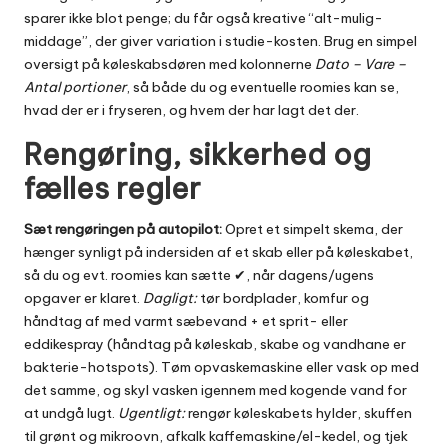
sparer ikke blot penge; du får også kreative “alt-mulig-
middage”, der giver variation i studie-kosten. Brug en simpel
oversigt på køleskabsdøren med kolonnerne
Dato – Vare –
Antal portioner
, så både du og eventuelle roomies kan se,
hvad der er i fryseren, og hvem der har lagt det der.
Rengøring, sikkerhed og
fælles regler
Sæt rengøringen på autopilot:
Opret et simpelt skema, der
hænger synligt på indersiden af et skab eller på køleskabet,
så du og evt. roomies kan sætte ✔, når dagens/ugens
opgaver er klaret.
Dagligt:
tør bordplader, komfur og
håndtag af med varmt sæbevand + et sprit- eller
eddikespray (håndtag på køleskab, skabe og vandhane er
bakterie-hotspots). Tøm opvaskemaskine eller vask op med
det samme, og skyl vasken igennem med kogende vand for
at undgå lugt.
Ugentligt:
rengør køleskabets hylder, skuffen
til grønt og mikroovn, afkalk kaffemaskine/el-kedel, og tjek