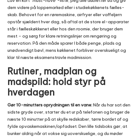
Lav en kort
“must-have”
-liste, peg alle dubletter ud og giv
dem videre på loppemarked eller i studie­køkkenets fælles­
skab. Behovet for en røremaskine, airfryer eller vaffeljern
opstår sjældent hver dag, så aftal at de store el-apparater
står i fælleskøkkenet eller hos den roomie, der bruger dem
mest – og sørg for klare retningslinjer om rengøring og
reservation. På den måde sparer I både penge, plads og
unødvendigt bøvl, mens køkkenet forbliver overskueligt og
klar til næste eksamenstravle madmission.
Rutiner, madplan og
madspild: hold styr på
hverdagen
Gør 10-minutters oprydningen til en vane:
Når du har sat den
sidste gryde over, starter du et ur på telefonen og bruger de
næste 10 minutter på at skylle redskaber, tørre bordet af og
fylde opvaskemaskinen/opfadset. Den lille tidsboks gør, at
bunker aldrig når at vokse sig uoverskuelige, og du møder