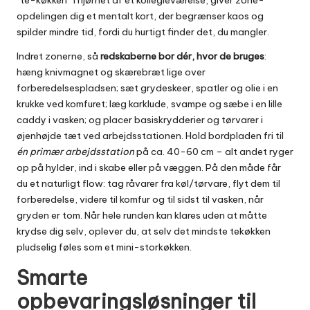
“te-køkken” i hjørnet af et kollegieværelse, giver zone-
opdelingen dig et mentalt kort, der begrænser kaos og
spilder mindre tid, fordi du hurtigt finder det, du mangler.
Indret zonerne, så
redskaberne bor dér, hvor de bruges
:
hæng knivmagnet og skærebræt lige over
forberedelsespladsen; sæt grydeskeer, spatler og olie i en
krukke ved komfuret; læg karklude, svampe og sæbe i en lille
caddy i vasken; og placer basiskrydderier og tørvarer i
øjenhøjde tæt ved arbejdsstationen. Hold bordpladen fri til
én primær arbejdsstation
på ca. 40-60 cm – alt andet ryger
op på hylder, ind i skabe eller på væggen. På den måde får
du et naturligt flow: tag råvarer fra køl/tørvare, flyt dem til
forberedelse, videre til komfur og til sidst til vasken, når
gryden er tom. Når hele runden kan klares uden at måtte
krydse dig selv, oplever du, at selv det mindste tekøkken
pludselig føles som et mini-storkøkken.
Smarte
opbevaringsløsninger til