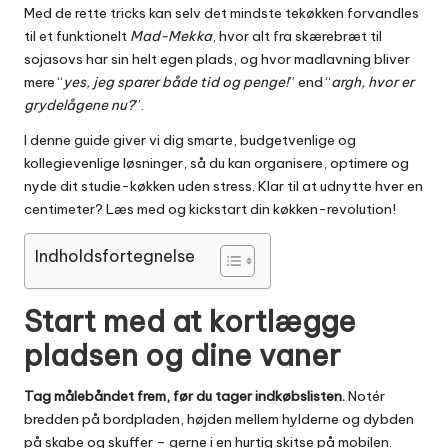
Med de rette tricks kan selv det mindste tekøkken forvandles
til et funktionelt
Mad-Mekka
, hvor alt fra skærebræt til
sojasovs har sin helt egen plads, og hvor madlavning bliver
mere “
yes, jeg sparer både tid og penge!
” end “
argh, hvor er
grydelågene nu?
”.
I denne guide giver vi dig smarte, budgetvenlige og
kollegievenlige løsninger, så du kan organisere, optimere og
nyde dit studie-køkken uden stress. Klar til at udnytte hver en
centimeter? Læs med og kickstart din køkken-revolution!
Indholdsfortegnelse
Start med at kortlægge
pladsen og dine vaner
Tag målebåndet frem, før du tager indkøbslisten.
Notér
bredden på bordpladen, højden mellem hylderne og dybden
på skabe og skuffer – gerne i en hurtig skitse på mobilen.