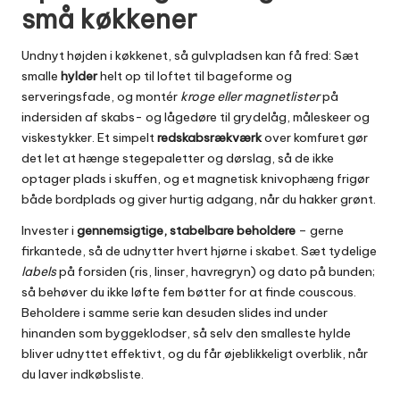
små køkkener
Undnyt højden i køkkenet, så gulvpladsen kan få fred: Sæt
smalle
hylder
helt op til loftet til bageforme og
serveringsfade, og montér
kroge eller magnetlister
på
indersiden af skabs- og lågedøre til grydelåg, måleskeer og
viskestykker. Et simpelt
redskabsrækværk
over komfuret gør
det let at hænge stegepaletter og dørslag, så de ikke
optager plads i skuffen, og et magnetisk knivophæng frigør
både bordplads og giver hurtig adgang, når du hakker grønt.
Invester i
gennemsigtige, stabelbare beholdere
– gerne
firkantede, så de udnytter hvert hjørne i skabet. Sæt tydelige
labels
på forsiden (ris, linser, havregryn) og dato på bunden;
så behøver du ikke løfte fem bøtter for at finde couscous.
Beholdere i samme serie kan desuden slides ind under
hinanden som byggeklodser, så selv den smalleste hylde
bliver udnyttet effektivt, og du får øjeblikkeligt overblik, når
du laver indkøbsliste.