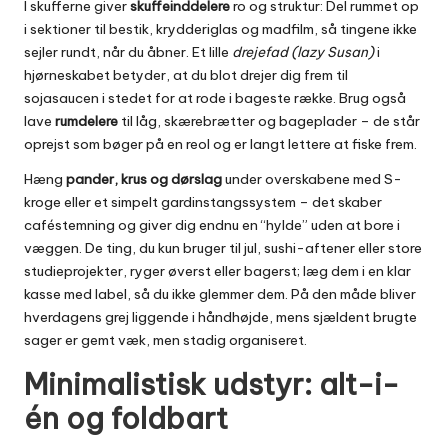
I skufferne giver
skuffeinddelere
ro og struktur: Del rummet op
i sektioner til bestik, krydderiglas og madfilm, så tingene ikke
sejler rundt, når du åbner. Et lille
drejefad (lazy Susan)
i
hjørneskabet betyder, at du blot drejer dig frem til
sojasaucen i stedet for at rode i bageste række. Brug også
lave
rumdelere
til låg, skærebrætter og bageplader – de står
oprejst som bøger på en reol og er langt lettere at fiske frem.
Hæng
pander, krus og dørslag
under overskabene med S-
kroge eller et simpelt gardinstangssystem – det skaber
caféstemning og giver dig endnu en “hylde” uden at bore i
væggen. De ting, du kun bruger til jul, sushi-aftener eller store
studieprojekter, ryger øverst eller bagerst; læg dem i en klar
kasse med label, så du ikke glemmer dem. På den måde bliver
hverdagens grej liggende i håndhøjde, mens sjældent brugte
sager er gemt væk, men stadig organiseret.
Minimalistisk udstyr: alt-i-
én og foldbart