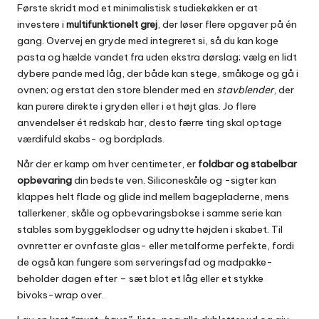
Første skridt mod et minimalistisk studie­køkken er at
investere i
multifunktionelt grej
, der løser flere opgaver på én
gang. Overvej en gryde med integreret si, så du kan koge
pasta og hælde vandet fra uden ekstra dørslag; vælg en lidt
dybere pande med låg, der både kan stege, småkoge og gå i
ovnen; og erstat den store blender med en
stavblender
, der
kan purere direkte i gryden eller i et højt glas. Jo flere
anvendelser ét redskab har, desto færre ting skal optage
værdifuld skabs- og bordplads.
Når der er kamp om hver centimeter, er
foldbar og stabelbar
opbevaring
din bedste ven. Siliconeskåle og -sigter kan
klappes helt flade og glide ind mellem bagepladerne, mens
tallerkener, skåle og opbevaringsbokse i samme serie kan
stables som byggeklodser og udnytte højden i skabet. Til
ovnretter er ovnfaste glas- eller metalforme perfekte, fordi
de også kan fungere som serveringsfad og madpakke­
beholder dagen efter – sæt blot et låg eller et stykke
bivoks-wrap over.