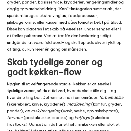
gryder, pander, basisservice, krydderier, rengøringsmidler og
daglig tørvarebeholdning.
“Kan”-kategorien
rummer alt, der
sjældent bruges: ekstra vinglas, foodprocessor,
julebageforme, eller kasser med dåsetomater købt på tilbud.
Disse kan placeres i et skab på værelset, under sengen eller i
et fælles pulterrum. Ved at træffe den beslutning tidligt
undgår du, at værdifuld bord- og skuffeplads bliver fyldt op
af ting, du kun rører én gang om måneden.
Skab tydelige zoner og
godt køkken-flow
Nøglen til et velfungerende studie-køkken er at tænke i
tydelige zoner
, så du altid ved, hvor du skal stille dig – og
hvor dine ting bor. Del rummet ind i fem områder:
forberedelse
(skærebræt, knive, krydderier),
madlavning
(komfur, gryder,
pander),
opvask/rengøring
(vask, sæbe, opvaskebørste),
tørvarer
(pastakrukker, snacks) og
køl/frys
(køleskab,
frostboks). Uanset om du har et helt minikøkken eller blot et