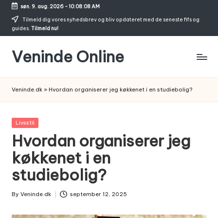
søn. 9. aug. 2026
-
10:08:09 AM
Skip
Tilmeld dig vores nyhedsbrev og bliv opdateret med de seneste fifs og
guides.
Tilmeld nu!
to
content
Veninde Online
Hvor
venindesnak
Veninde.dk
»
Hvordan organiserer jeg køkkenet i en studiebolig?
bliver
til
inspiration
Posted
Livsstil
in
Hvordan organiserer jeg
køkkenet i en
studiebolig?
By
Veninde.dk
september 12, 2025
Posted
by