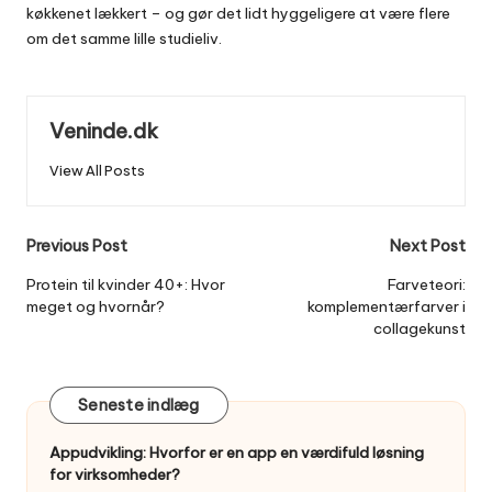
køkkenet lækkert – og gør det lidt hyggeligere at være flere
om det samme lille studieliv.
Veninde.dk
View All Posts
Post
Previous Post
Next Post
navigation
Protein til kvinder 40+: Hvor
Farveteori:
meget og hvornår?
komplementærfarver i
collagekunst
Seneste indlæg
Appudvikling: Hvorfor er en app en værdifuld løsning
for virksomheder?