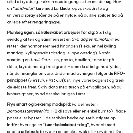
altid et ryddeligt køkken næste gang sulten melder sig. Hav
en
“altid-klar”
kurv med karklude, opvaskebørste og
universalspray stående på en hylde, så du ikke spilder tid på
at lede efter rengøringsgrej.
Planlæg ugen, så køleskabet arbejder for dig:
Sæt dig
søndag aften og sammensæt en
3-5 dages miniplan
med
retter, der harmonerer med hinanden (f.eks. en hel kylling
mandag, kyllingesalat tirsdag, suppe onsdag). Notér
samtidig en
basisliste
– ris, pasta, bouillon, tomater på
dåse, krydderier og frostgrønt – som du altid genopfylder,
når der mangler én vare. Under madlavningen følger du
FIFO-
princippet
(
First In, First Out
): stil nye varer bagerst og træk
de ældste frem. Skriv dato med tusch på emballagen, så du
lynhurtigt ser, hvad der skal bruges først.
Frys smart og bekæmp madspild:
Fordel rester i
portionsstørrelser
(fx 1-2 dl sovs eller én enkel burrito) i flade
poser eller bøtter – de stables bedre og tør hurtigere op.
Indfør hver uge en
“tøm-køleskabet-dag”
, hvor alt med
snarlig udløbsdato ryger i en omelet, wok eller gryderet. Det