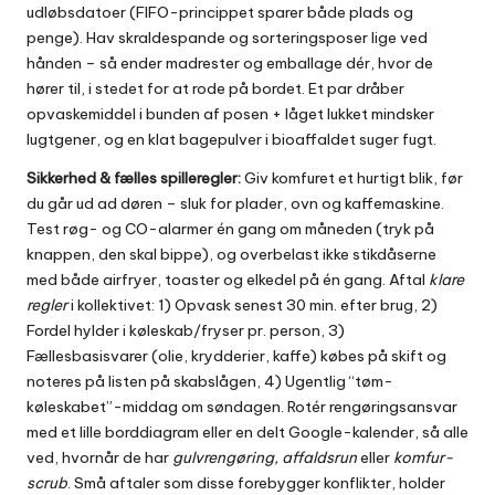
udløbsdatoer (FIFO-princippet sparer både plads og
penge). Hav skraldespande og sorteringsposer lige ved
hånden – så ender madrester og emballage dér, hvor de
hører til, i stedet for at rode på bordet. Et par dråber
opvaskemiddel i bunden af posen + låget lukket mindsker
lugtgener, og en klat bagepulver i bioaffaldet suger fugt.
Sikkerhed & fælles spilleregler:
Giv komfuret et hurtigt blik, før
du går ud ad døren – sluk for plader, ovn og kaffemaskine.
Test røg- og CO-alarmer én gang om måneden (tryk på
knappen, den skal bippe), og overbelast ikke stikdåserne
med både airfryer, toaster og elkedel på én gang. Aftal
klare
regler
i kollektivet: 1) Opvask senest 30 min. efter brug, 2)
Fordel hylder i køleskab/fryser pr. person, 3)
Fællesbasisvarer (olie, krydderier, kaffe) købes på skift og
noteres på listen på skabslågen, 4) Ugentlig “tøm-
køleskabet”-middag om søndagen. Rotér rengøringsansvar
med et lille borddiagram eller en delt Google-kalender, så alle
ved, hvornår de har
gulvrengøring, affaldsrun
eller
komfur-
scrub
. Små aftaler som disse forebygger konflikter, holder