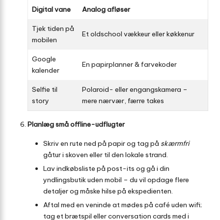
Digital vane
Analog afløser
Tjek tiden på
Et oldschool vækkeur eller køkkenur
mobilen
Google
En papirplanner & farvekoder
kalender
Selfie til
Polaroid- eller engangskamera –
story
mere nærvær, færre takes
Planlæg små offline-udflugter
Skriv en rute ned på papir og tag på
skærmfri
gåtur i skoven eller til den lokale strand.
Lav indkøbsliste på post-its og gå i din
yndlingsbutik uden mobil – du vil opdage flere
detaljer og måske hilse på ekspedienten.
Aftal med en veninde at mødes på café uden wifi;
tag et brætspil eller conversation cards med i