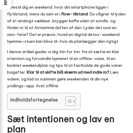
Forestil dig en weekend, hvor din smartphone ligger i
flytilstand, mens du selv er i
flow-tilstand
. Du vågner til lyden
af et analogt vækkeur, brygger kaffe uden at scrolle, og
finder ro til at
fornemme
duften af den. Lyder det som en
mini-ferie? Det er præcis, hvad en digital detox-weekend
hjemme i stuen kan blive til-hvis du planlægger den rigtigt.
I denne artikel guider vi dig trin for trin: fra at sætte en klar
intention og forvandle hjemmet til en offline-oase, til en
konkret weekendplan og tips til at fastholde de gode vaner
bagefter.
Klar til at skifte blå skærm ud med indre ro?
Læs
videre, og lad os sammen gøre weekenden til din nye
yndlings-app:
livet offline
.
Indholdsfortegnelse
Sæt intentionen og lav en
plan