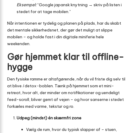
Eksempel:
“Google japansk knytning → skriv på listen i
stedet for at tage mobilen.”
Når intentionen er tydelig og planen på plads, har du skabt
det mentale sikkerhedsnet, der gør det muligt at slippe
mobilen – og holde fast i din digitale miniferie hele
weekenden.
Gør hjemmet klar til offline-
hygge
Den fysiske ramme er altafgørende, når du vil friste dig selv til
at blive
i
detox-boblen. Tænk på hjemmet som et mini-
retreat, hvor alt, der minder om notifikationer og uendeligt
feed-scroll, bliver gemt af vejen – og hvor sanserne i stedet
forkæles med varme, tekstur og ro.
Udpeg (mindst) én skærmfri zone
Vælg de rum, hvor du typisk slapper af – stuen,