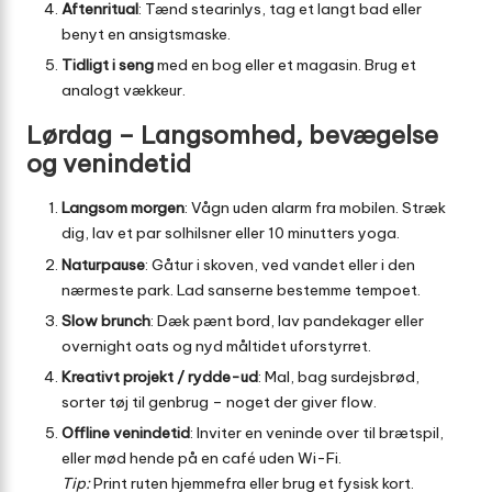
Aftenritual
: Tænd stearinlys, tag et langt bad eller
benyt en ansigtsmaske.
Tidligt i seng
med en bog eller et magasin. Brug et
analogt vækkeur.
Lørdag – Langsomhed, bevægelse
og venindetid
Langsom morgen
: Vågn uden alarm fra mobilen. Stræk
dig, lav et par solhilsner eller 10 minutters yoga.
Naturpause
: Gåtur i skoven, ved vandet eller i den
nærmeste park. Lad sanserne bestemme tempoet.
Slow brunch
: Dæk pænt bord, lav pandekager eller
overnight oats og nyd måltidet uforstyrret.
Kreativt projekt / rydde-ud
: Mal, bag surdejsbrød,
sorter tøj til genbrug – noget der giver flow.
Offline venindetid
: Inviter en veninde over til brætspil,
eller mød hende på en café uden Wi-Fi.
Tip:
Print ruten hjemmefra eller brug et fysisk kort.