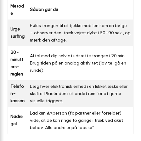
Metod
Sådan gør du
e
Føles trangen til at tjekke mobilen som en bølge
Urge
– observer den, træk vejret dybt i 60-90 sek., og
surfing
mærk den aftage.
20-
Aftal med dig selv at udsætte trangen i 20 min.
minutt
Brug tiden på en analog aktivitet (lav te, gå en
ers-
runde).
reglen
Telefo
Læg hver elektronisk enhed i en lukket æske eller
n-
skuffe. Placér den i et andet rum for at fjerne
kassen
visuelle triggere.
Lad kun
én
person (fx partner eller forælder)
Nødre
vide, at de kan ringe to gange i træk ved akut
gel
behov. Alle andre er på “pause”.