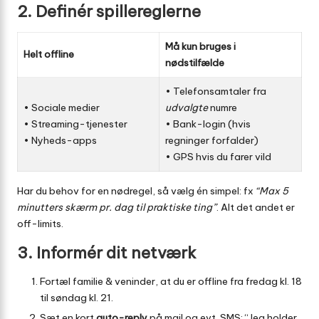
2. Definér spillereglerne
Må kun bruges i
Helt offline
nødstilfælde
• Telefonsamtaler fra
• Sociale medier
udvalgte
numre
• Streaming-tjenester
• Bank-login (hvis
• Nyheds-apps
regninger forfalder)
• GPS hvis du farer vild
Har du behov for en nødregel, så vælg én simpel: fx
“Max 5
minutters skærm pr. dag til praktiske ting”
. Alt det andet er
off-limits.
3. Informér dit netværk
Fortæl familie & veninder, at du er offline fra fredag kl. 18
til søndag kl. 21.
Sæt en kort
auto-reply
på mail og evt. SMS: “Jeg holder