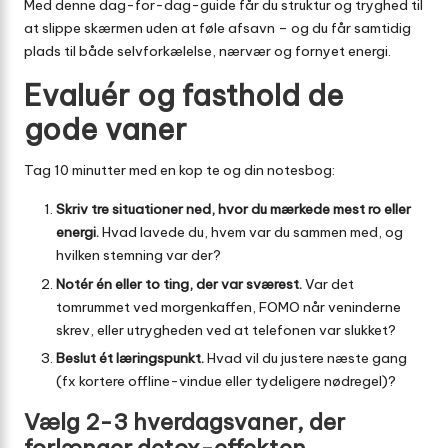
Med denne dag-for-dag-guide får du struktur og tryghed til
at slippe skærmen uden at føle afsavn – og du får samtidig
plads til både selvforkælelse, nærvær og fornyet energi.
Evaluér og fasthold de
gode vaner
Tag 10 minutter med en kop te og din notesbog:
Skriv tre situationer ned, hvor du mærkede mest ro eller
energi.
Hvad lavede du, hvem var du sammen med, og
hvilken stemning var der?
Notér én eller to ting, der var sværest.
Var det
tomrummet ved morgenkaffen, FOMO når veninderne
skrev, eller utrygheden ved at telefonen var slukket?
Beslut ét læringspunkt.
Hvad vil du justere næste gang
(fx kortere offline-vindue eller tydeligere nødregel)?
Vælg 2-3 hverdagsvaner, der
forlænger detox-effekten