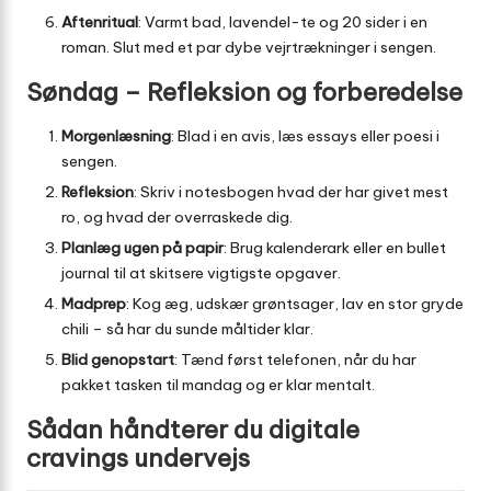
Aftenritual
: Varmt bad, lavendel-te og 20 sider i en
roman. Slut med et par dybe vejrtrækninger i sengen.
Søndag – Refleksion og forberedelse
Morgenlæsning
: Blad i en avis, læs essays eller poesi i
sengen.
Refleksion
: Skriv i notesbogen hvad der har givet mest
ro, og hvad der overraskede dig.
Planlæg ugen på papir
: Brug kalenderark eller en bullet
journal til at skitsere vigtigste opgaver.
Madprep
: Kog æg, udskær grøntsager, lav en stor gryde
chili – så har du sunde måltider klar.
Blid genopstart
: Tænd først telefonen, når du har
pakket tasken til mandag og er klar mentalt.
Sådan håndterer du digitale
cravings undervejs