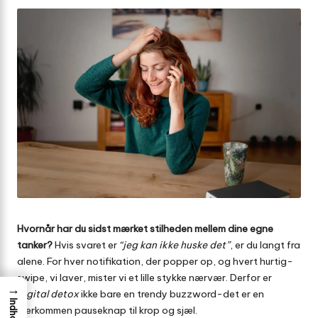
Hvornår har du sidst mærket stilheden mellem dine egne
tanker?
Hvis svaret er
“jeg kan ikke huske det”
, er du langt fra
alene. For hver notifikation, der popper op, og hvert hurtig-
swipe, vi laver, mister vi et lille stykke nærvær. Derfor er
→
digital detox
ikke bare en trendy buzzword-det er en
Indhold
kærkommen pauseknap til krop og sjæl.