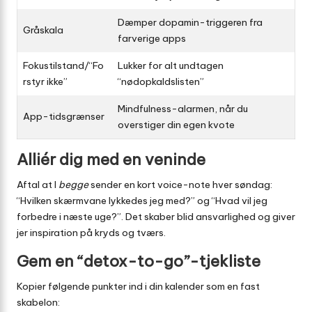
Dæmper dopamin-triggeren fra
Gråskala
farverige apps
Fokustilstand/“Fo
Lukker for alt undtagen
rstyr ikke”
“nødopkaldslisten”
Mindfulness-alarmen, når du
App-tidsgrænser
overstiger din egen kvote
Alliér dig med en veninde
Aftal at I
begge
sender en kort voice-note hver søndag:
“Hvilken skærmvane lykkedes jeg med?” og “Hvad vil jeg
forbedre i næste uge?”. Det skaber blid ansvarlighed og giver
jer inspiration på kryds og tværs.
Gem en “detox-to-go”-tjekliste
Kopier følgende punkter ind i din kalender som en fast
skabelon: