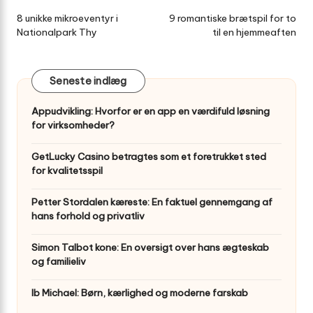
navigation
8 unikke mikroeventyr i
9 romantiske brætspil for to
Nationalpark Thy
til en hjemmeaften
Seneste indlæg
Appudvikling: Hvorfor er en app en værdifuld løsning
for virksomheder?
GetLucky Casino betragtes som et foretrukket sted
for kvalitetsspil
Petter Stordalen kæreste: En faktuel gennemgang af
hans forhold og privatliv
Simon Talbot kone: En oversigt over hans ægteskab
og familieliv
Ib Michael: Børn, kærlighed og moderne farskab