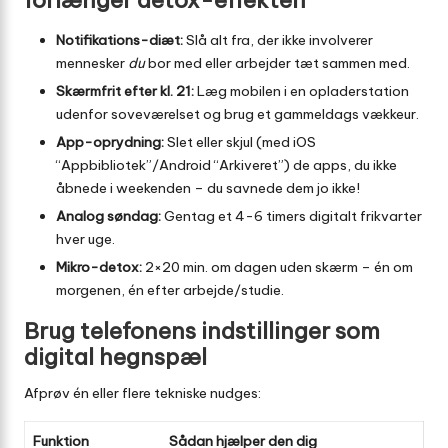
Notifikations-diæt:
Slå alt fra, der ikke involverer
mennesker
du
bor med eller arbejder tæt sammen med.
Skærmfrit efter kl. 21:
Læg mobilen i en opladerstation
udenfor soveværelset og brug et gammeldags vækkeur.
App-oprydning:
Slet eller skjul (med iOS
“Appbibliotek”/Android “Arkiveret”) de apps, du ikke
åbnede i weekenden – du savnede dem jo ikke!
Analog søndag:
Gentag et 4-6 timers digitalt frikvarter
hver uge.
Mikro-detox:
2×20 min. om dagen uden skærm – én om
morgenen, én efter arbejde/studie.
Brug telefonens indstillinger som
digital hegnspæl
Afprøv én eller flere tekniske nudges:
Funktion
Sådan hjælper den dig