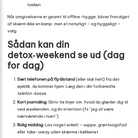
tasken.
Når omgivelserne er gearet til offline-hygge, bliver fravalget
af skærm ikke en kamp, men et naturligt – og hyggeligt –
valg.
Sådan kan din
detox‑weekend se ud (dag
for dag)
Sæt telefonen på flytilstand
(eller sluk helt) fra det
øjeblik, du kommer hjem. Læg den i din forberedte
telefon-kasse
.
Kort journaling
: Skriv tre linjer om, hvad du glæder dig til
ved weekenden, og én intention (fx “jeg vil være
nærværende i nuet”).
Rolig middag
: Lav noget enkelt – suppe, grøntsagsfad
eller take-away uden skærme i køkkenet.