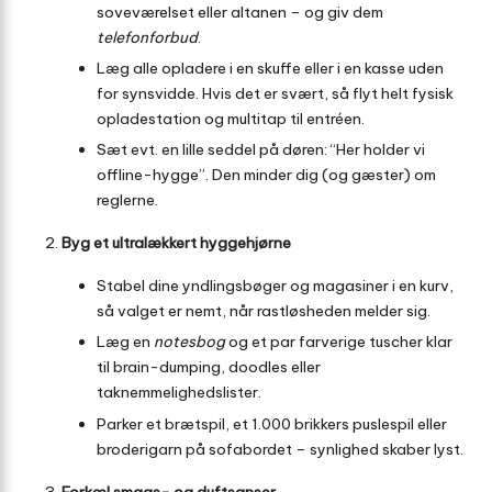
soveværelset eller altanen – og giv dem
telefonforbud
.
Læg alle opladere i en skuffe eller i en kasse uden
for synsvidde. Hvis det er svært, så flyt helt fysisk
opladestation og multitap til entréen.
Sæt evt. en lille seddel på døren: “Her holder vi
offline-hygge”. Den minder dig (og gæster) om
reglerne.
Byg et ultralækkert hyggehjørne
Stabel dine yndlingsbøger og magasiner i en kurv,
så valget er nemt, når rastløsheden melder sig.
Læg en
notesbog
og et par farverige tuscher klar
til brain-dumping, doodles eller
taknemmelighedslister.
Parker et brætspil, et 1.000 brikkers puslespil eller
broderigarn på sofabordet – synlighed skaber lyst.
Forkæl smags- og duftsanser