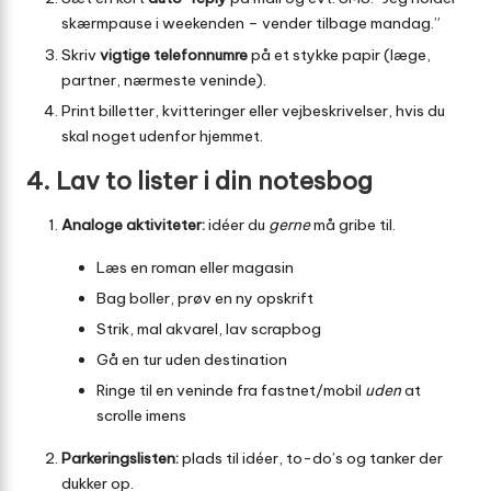
skærmpause i weekenden – vender tilbage mandag.”
Skriv
vigtige telefonnumre
på et stykke papir (læge,
partner, nærmeste veninde).
Print billetter, kvitteringer eller vejbeskrivelser, hvis du
skal noget udenfor hjemmet.
4. Lav to lister i din notesbog
Analoge aktiviteter:
idéer du
gerne
må gribe til.
Læs en roman eller magasin
Bag boller, prøv en ny opskrift
Strik, mal akvarel, lav scrapbog
Gå en tur uden destination
Ringe til en veninde fra fastnet/mobil
uden
at
scrolle imens
Parkeringslisten:
plads til idéer, to-do’s og tanker der
dukker op.