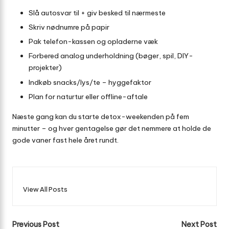
Slå autosvar til + giv besked til nærmeste
Skriv nødnumre på papir
Pak telefon-kassen og opladerne væk
Forbered analog underholdning (bøger, spil, DIY-
projekter)
Indkøb snacks/lys/te – hyggefaktor
Plan for naturtur eller offline-aftale
Næste gang kan du starte detox-weekenden på fem
minutter – og hver gentagelse gør det nemmere at holde de
gode vaner fast hele året rundt.
View All Posts
Post
Previous Post
Next Post