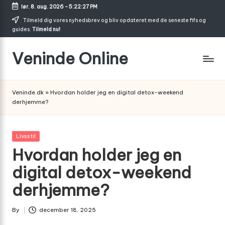
lør. 8. aug. 2026
-
5:22:28 PM
Skip
Tilmeld dig vores nyhedsbrev og bliv opdateret med de seneste fifs og
guides.
Tilmeld nu!
to
content
Veninde Online
Hvor
venindesnak
Veninde.dk
»
Hvordan holder jeg en digital detox-weekend
bliver
derhjemme?
til
inspiration
Posted
Livsstil
in
Hvordan holder jeg en
digital detox-weekend
derhjemme?
By
december 18, 2025
Posted
by