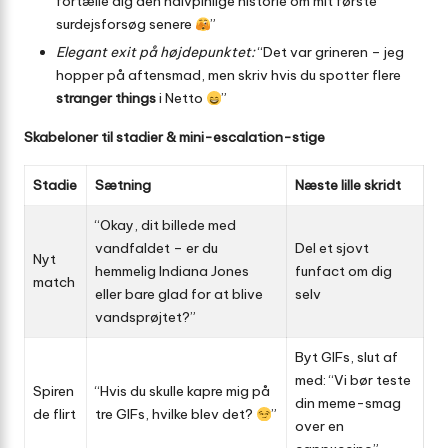
fortælle dig den halvpinlige historie om mit første
surdejsforsøg senere
”
Elegant exit på højdepunktet:
“Det var grineren – jeg
hopper på aftensmad, men skriv hvis du spotter flere
stranger things
i Netto
”
Skabeloner til stadier & mini-escalation-stige
Stadie
Sætning
Næste lille skridt
“Okay, dit billede med
vandfaldet – er du
Del et sjovt
Nyt
hemmelig Indiana Jones
funfact om dig
match
eller bare glad for at blive
selv
vandsprøjtet?”
Byt GIFs, slut af
med: “Vi bør teste
Spiren
“Hvis du skulle kapre mig på
din meme-smag
de flirt
tre GIFs, hvilke blev det?
”
over en