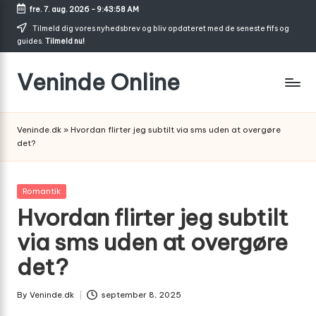
fre. 7. aug. 2026
-
9:43:58 AM
Skip
Tilmeld dig vores nyhedsbrev og bliv opdateret med de seneste fifs og
guides.
Tilmeld nu!
to
content
Veninde Online
Hvor
venindesnak
Veninde.dk
»
Hvordan flirter jeg subtilt via sms uden at overgøre
bliver
det?
til
inspiration
Posted
Romantik
in
Hvordan flirter jeg subtilt
via sms uden at overgøre
det?
By
Veninde.dk
september 8, 2025
Posted
by