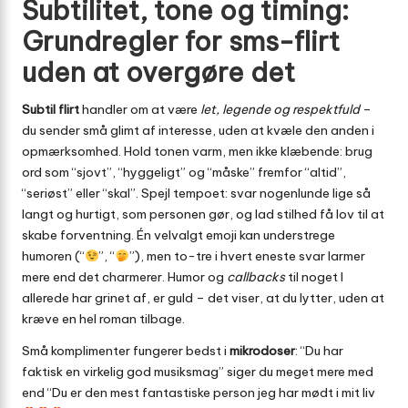
Subtilitet, tone og timing:
Grundregler for sms-flirt
uden at overgøre det
Subtil flirt
handler om at være
let, legende og respektfuld
–
du sender små glimt af interesse, uden at kvæle den anden i
opmærksomhed. Hold tonen varm, men ikke klæbende: brug
ord som “sjovt”, “hyggeligt” og “måske” fremfor “altid”,
“seriøst” eller “skal”. Spejl tempoet: svar nogenlunde lige så
langt og hurtigt, som personen gør, og lad stilhed få lov til at
skabe forventning. Én velvalgt emoji kan understrege
humoren (“
”, “
”), men to-tre i hvert eneste svar larmer
mere end det charmerer. Humor og
callbacks
til noget I
allerede har grinet af, er guld – det viser, at du lytter, uden at
kræve en hel roman tilbage.
Små komplimenter fungerer bedst i
mikrodoser
: “Du har
faktisk en virkelig god musiksmag” siger du meget mere med
end “Du er den mest fantastiske person jeg har mødt i mit liv