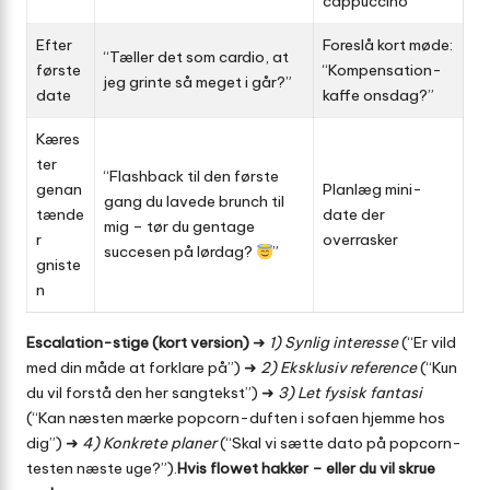
cappuccino”
Efter
Foreslå kort møde:
“Tæller det som cardio, at
første
“Kompen­sation-
jeg grinte så meget i går?”
date
kaffe onsdag?”
Kæres
ter
“Flashback til den første
genan
Planlæg mini-
gang du lavede brunch til
tænde
date der
mig – tør du gentage
r
overrasker
succesen på lørdag?
”
gniste
n
Escalation-stige (kort version)
➜
1) Synlig interesse
(“Er vild
med din måde at forklare på”) ➜
2) Eksklusiv reference
(“Kun
du vil forstå den her sangtekst”) ➜
3) Let fysisk fantasi
(“Kan næsten mærke popcorn-duften i sofaen hjemme hos
dig”) ➜
4) Konkrete planer
(“Skal vi sætte dato på popcorn-
testen næste uge?”).
Hvis flowet hakker – eller du vil skrue