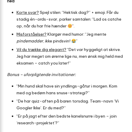
ned
Korte svar?
Spejl stilen: “Hektisk dag?” + emoji. Får du
stadig én-ords-svar, parker samtalen: “Lad os catche
op, når du har frie hænder
”.
Misforståelser?
Klargør med humor: “Jeg mente
pindemadder
, ikke pindsvin!
”
Vil du trække dig elegant?
“Det var hyggeligt at skrive.
Jeg har meget om ørerne lige nu, men ønsk mig held med
eksamen – catch you later!”
Bonus – uforpligtende invitationer:
“Min hund skal have sin yndlings-gåtur i morgen. Kom
med og bedøm hans snuse-strategi?”
“De har quiz-aften på baren torsdag. Team-navn ‘Vi
Googler Ikke’. Er du med?”
“Er på jagt efter den bedste kanel­snurre i byen – join
‘research-projektet’?”