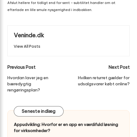
Afslut hellere for tidligt end for sent – subtilitet handler om at
efterlade en lille smule nysgerrighed i indbakken.
Veninde.dk
View All Posts
Post
Previous Post
Next Post
navigation
Hvordan laver jeg en
Hvilken returret gælder for
bæredygtig
udsalgsvarer købt online?
rengøringsplan?
Seneste indlæg
Appudvikling: Hvorfor er en app en værdifuld løsning
for virksomheder?