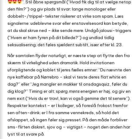
”. Stil åbne spørgsmål (“Hvad fik dig til at vælge netop
den film?”) og giv plads til svar; lange monologer eller
dobbelt-/trippel-tekster risikerer at virke som spam. Læs
signalerne: udeblevne svar eller enstavelsesord kan betyde,
at du skal skrue ned – ikke sende mere. Undgå jalousi-triggers
(“Hvem er ham fyren på dit billede?”) og undlad tidlig
seksualisering; det føles sjældent subtilt, især efter kl. 23.
Når samtalen flyder naturligt, er næste step at flytte den fra
skærm til virkelighed uden dramatik. Hold invitationen
uforpligtende og koblet til jeres fælles emner: “Du nævnte den
nye kaffebar på Nørrebro – skal vi teste deres flat white en
dag?” eller “Jeg mangler en makker til onsdagsquiz, føler du
dig klog?” Timing er alt: spørg
mens
energien er høj, og giv en
nem exit (“Hvis du er travl, kan vi også gemme det til senere”).
Respekter kontekst – er I kolleger, så foreslå frokost fremfor
sen aften-drink; er I fra samme vennekreds, så hold det
afslappet, så ingen føler sig presset. På den måde forbliver
sms-flirten diskret, sjov og – vigtigst – noget den anden har
lyst til at svare på.