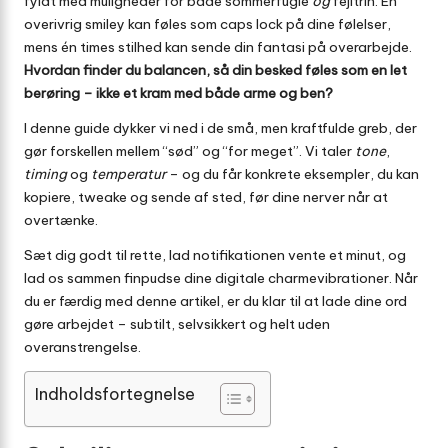
fyldt med muligheder for både sommerfugle
og
fejltrin. Én
overivrig smiley kan føles som caps lock på dine følelser,
mens én times stilhed kan sende din fantasi på overarbejde.
Hvordan finder du balancen, så din besked føles som en let
berøring – ikke et kram med både arme og ben?
I denne guide dykker vi ned i de små, men kraftfulde greb, der
gør forskellen mellem “sød” og “for meget”. Vi taler
tone
,
timing
og
temperatur
– og du får konkrete eksempler, du kan
kopiere, tweake og sende af sted, før dine nerver når at
overtænke.
Sæt dig godt til rette, lad notifikationen vente et minut, og
lad os sammen finpudse dine digitale charmevibrationer. Når
du er færdig med denne artikel, er du klar til at lade dine ord
gøre arbejdet – subtilt, selvsikkert og helt uden
overanstrengelse.
Indholdsfortegnelse