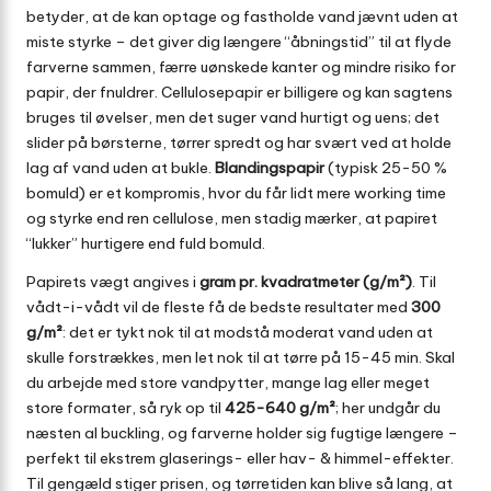
betyder, at de kan optage og fastholde vand jævnt uden at
miste styrke – det giver dig længere “åbningstid” til at flyde
farverne sammen, færre uønskede kanter og mindre risiko for
papir, der fnuldrer. Cellulosepapir er billigere og kan sagtens
bruges til øvelser, men det suger vand hurtigt og uens; det
slider på børsterne, tørrer spredt og har svært ved at holde
lag af vand uden at bukle.
Blandingspapir
(typisk 25-50 %
bomuld) er et kompromis, hvor du får lidt mere working time
og styrke end ren cellulose, men stadig mærker, at papiret
“lukker” hurtigere end fuld bomuld.
Papirets vægt angives i
gram pr. kvadratmeter (g/m²)
. Til
vådt-i-vådt vil de fleste få de bedste resultater med
300
g/m²
: det er tykt nok til at modstå moderat vand uden at
skulle forstrækkes, men let nok til at tørre på 15-45 min. Skal
du arbejde med store vandpytter, mange lag eller meget
store formater, så ryk op til
425-640 g/m²
; her undgår du
næsten al buckling, og farverne holder sig fugtige længere –
perfekt til ekstrem glaserings- eller hav- & himmel-effekter.
Til gengæld stiger prisen, og tørretiden kan blive så lang, at