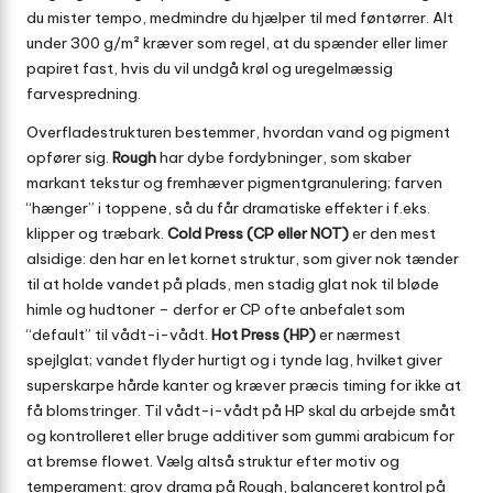
du mister tempo, medmindre du hjælper til med føntørrer. Alt
under 300 g/m² kræver som regel, at du spænder eller limer
papiret fast, hvis du vil undgå krøl og uregelmæssig
farvespredning.
Overfladestrukturen bestemmer, hvordan vand og pigment
opfører sig.
Rough
har dybe fordybninger, som skaber
markant tekstur og fremhæver pigment­granulering; farven
“hænger” i toppene, så du får dramatiske effekter i f.eks.
klipper og træbark.
Cold Press (CP eller NOT)
er den mest
alsidige: den har en let kornet struktur, som giver nok tænder
til at holde vandet på plads, men stadig glat nok til bløde
himle og hudtoner – derfor er CP ofte anbefalet som
“default” til vådt-i-vådt.
Hot Press (HP)
er nærmest
spejlglat; vandet flyder hurtigt og i tynde lag, hvilket giver
superskarpe hårde kanter og kræver præcis timing for ikke at
få blomstringer. Til vådt-i-vådt på HP skal du arbejde småt
og kontrolleret eller bruge additiver som gummi arabicum for
at bremse flowet. Vælg altså struktur efter motiv og
temperament: grov drama på Rough, balanceret kontrol på