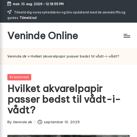
man. 10. aug. 2026
-
12:18:55 PM
Skip
Tilmeld dig vores nyhedsbrev og bliv opdateret med de seneste fifs og
guides.
Tilmeld nu!
to
content
Veninde Online
Hvor
venindesnak
Veninde.dk
»
Hvilket akvarelpapir passer bedst til vådt-i-vådt?
bliver
til
inspiration
Posted
Kreativitet
in
Hvilket akvarelpapir
passer bedst til vådt-i-
vådt?
By
Veninde.dk
september 10, 2025
Posted
by