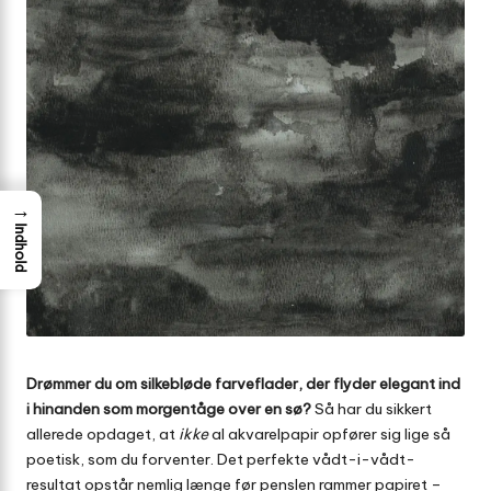
→
Indhold
Drømmer du om silkebløde farveflader, der flyder elegant ind
i hinanden som morgentåge over en sø?
Så har du sikkert
allerede opdaget, at
ikke
al akvarelpapir opfører sig lige så
poetisk, som du forventer. Det perfekte vådt-i-vådt-
resultat opstår nemlig længe før penslen rammer papiret –