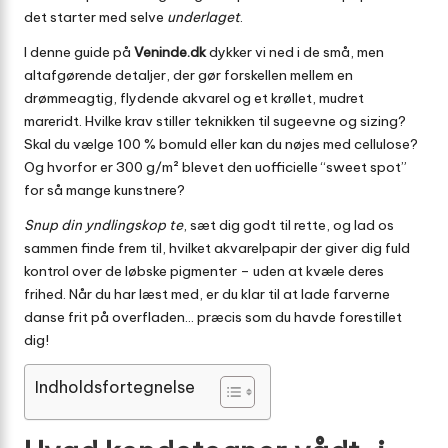
det starter med selve
underlaget
.
I denne guide på
Veninde.dk
dykker vi ned i de små, men
altafgørende detaljer, der gør forskellen mellem en
drømmeagtig, flydende akvarel og et krøllet, mudret
mareridt. Hvilke krav stiller teknikken til sugeevne og sizing?
Skal du vælge 100 % bomuld eller kan du nøjes med cellulose?
Og hvorfor er 300 g/m² blevet den uofficielle “sweet spot”
for så mange kunstnere?
Snup din yndlingskop te
, sæt dig godt til rette, og lad os
sammen finde frem til, hvilket akvarelpapir der giver dig fuld
kontrol over de løbske pigmenter – uden at kvæle deres
frihed. Når du har læst med, er du klar til at lade farverne
danse frit på overfladen… præcis som du havde forestillet
dig!
Indholdsfortegnelse