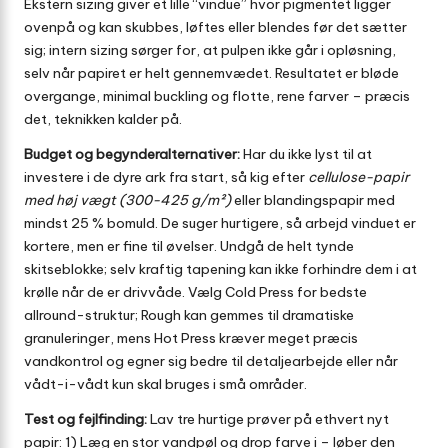
Ekstern sizing giver et lille “vindue” hvor pigmentet ligger
ovenpå og kan skubbes, løftes eller blendes før det sætter
sig; intern sizing sørger for, at pulpen ikke går i opløsning,
selv når papiret er helt gennemvædet. Resultatet er bløde
overgange, minimal buckling og flotte, rene farver – præcis
det, teknikken kalder på.
Budget og begynderalternativer:
Har du ikke lyst til at
investere i de dyre ark fra start, så kig efter
cellulose-papir
med høj vægt (300-425 g/m²)
eller blandingspapir med
mindst 25 % bomuld. De suger hurtigere, så arbejd vinduet er
kortere, men er fine til øvelser. Undgå de helt tynde
skitseblokke; selv kraftig tapening kan ikke forhindre dem i at
krølle når de er drivvåde. Vælg Cold Press for bedste
allround-struktur; Rough kan gemmes til dramatiske
granuleringer, mens Hot Press kræver meget præcis
vandkontrol og egner sig bedre til detaljearbejde eller når
vådt-i-vådt kun skal bruges i små områder.
Test og fejlfinding:
Lav tre hurtige prøver på ethvert nyt
papir: 1) Læg en stor vandpøl og drop farve i – løber den