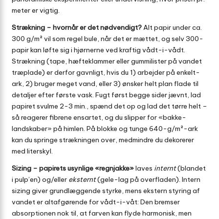
meter er vigtig.
Strækning – hvornår er det nødvendigt?
Alt papir under ca.
300 g/m² vil som regel bule, når det er mættet, og selv 300-
papir kan løfte sig i hjørnerne ved kraftig vådt-i-vådt.
Strækning (tape, hæfteklammer eller gummilister på vandet
træplade) er derfor gavnligt, hvis du 1) arbejder på enkelt­
ark, 2) bruger meget vand, eller 3) ønsker helt plan flade til
detaljer efter første vask. Fugt først begge sider jævnt, lad
papiret svulme 2-3 min., spænd det op og lad det tørre helt –
så reagerer fibrene ensartet, og du slipper for «bakke-
landskaber» på himlen. På blokke og tunge 640-g/m²-ark
kan du springe strækningen over, medmindre du dekorerer
med literskyl.
Sizing – papirets usynlige «regnjakke»
laves
internt
(blandet
i pulp’en) og/eller
eksternt
(gele-lag på overfladen). Intern
sizing giver grundlæggende styrke, mens ekstern styring af
vandet er altafgørende for vådt-i-våt: Den bremser
absorptionen nok til, at farven kan flyde harmonisk, men