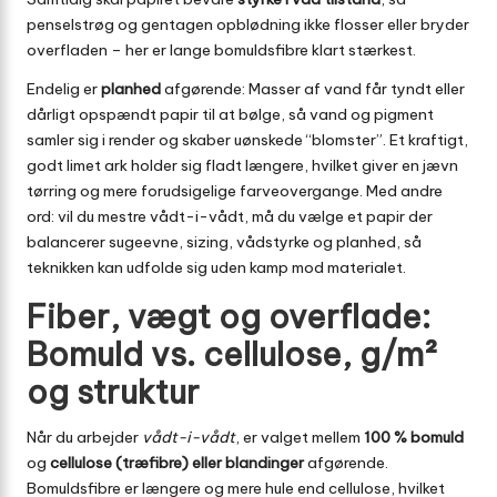
penselstrøg og gentagen opblødning ikke flosser eller bryder
overfladen – her er lange bomuldsfibre klart stærkest.
Endelig er
planhed
afgørende: Masser af vand får tyndt eller
dårligt opspændt papir til at bølge, så vand og pigment
samler sig i render og skaber uønskede “blomster”. Et kraftigt,
godt limet ark holder sig fladt længere, hvilket giver en jævn
tørring og mere forudsigelige farveovergange. Med andre
ord: vil du mestre vådt-i-vådt, må du vælge et papir der
balancerer sugeevne, sizing, vådstyrke og planhed, så
teknikken kan udfolde sig uden kamp mod materialet.
Fiber, vægt og overflade:
Bomuld vs. cellulose, g/m²
og struktur
Når du arbejder
vådt-i-vådt
, er valget mellem
100 % bomuld
og
cellulose (træfibre) eller blandinger
afgørende.
Bomuldsfibre er længere og mere hule end cellulose, hvilket