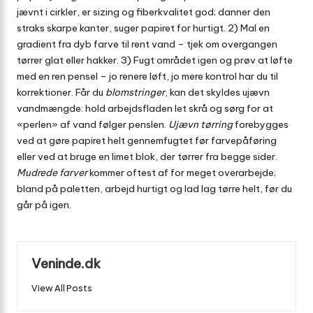
jævnt i cirkler, er sizing og fiberkvalitet god; danner den
straks skarpe kanter, suger papiret for hurtigt. 2) Mal en
gradient fra dyb farve til rent vand – tjek om overgangen
tørrer glat eller hakker. 3) Fugt området igen og prøv at løfte
med en ren pensel – jo renere løft, jo mere kontrol har du til
korrektioner. Får du
blomstringer
, kan det skyldes ujævn
vandmængde: hold arbejdsfladen let skrå og sørg for at
«perlen» af vand følger penslen.
Ujævn tørring
forebygges
ved at gøre papiret helt gennemfugtet før farvepåføring
eller ved at bruge en limet blok, der tørrer fra begge sider.
Mudrede farver
kommer oftest af for meget overarbejde;
bland på paletten, arbejd hurtigt og lad lag tørre helt, før du
går på igen.
Veninde.dk
View All Posts