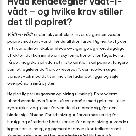
Hvad kendetegner vådt-i-
vådt – og hvilke krav stiller
det til papiret?
Vådt-i-vådt
er den akvarelteknik, hvor du gennemvæder
papiret med rent vand, før du tilfører farve. Pigmentet flyder
frit i vandfilmen, skaber bløde overgange og uforudsigelige
effekter, der kan minde om skyformationer eller tåge. For at
få det magiske spil uden at miste kontrol, skal papiret fungere
som et regulerende “farve-reservoir”, der hverken suger
vandet væk med det samme eller lader det ligge og sejle
ovenpå som små pytter.
Nøglen ligger i
sugeevne
og
sizing
(limning). En moderat
absorberende overflade, oftest opnået med gelatine- eller
syntetisk sizing, giver farven tid til at brede sig, før den
binder sig i fibrene. For lidt sizing = farven sætter sig for
hurtigt og efterlader hårde kanter; for meget sizing = vandet
ligger som et spejl, og pigmentet driver ukontrolleret rundt.
Samtidig skal papiret bevare
styrke i våd tilstand
, så