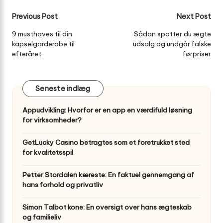
Post
Previous Post
Next Post
navigation
9 musthaves til din
Sådan spotter du ægte
kapselgarderobe til
udsalg og undgår falske
efteråret
førpriser
Seneste indlæg
Appudvikling: Hvorfor er en app en værdifuld løsning
for virksomheder?
GetLucky Casino betragtes som et foretrukket sted
for kvalitetsspil
Petter Stordalen kæreste: En faktuel gennemgang af
hans forhold og privatliv
Simon Talbot kone: En oversigt over hans ægteskab
og familieliv