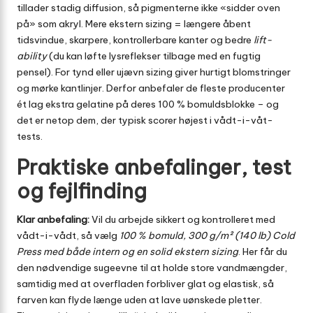
tillader stadig diffusion, så pigmenterne ikke «sidder oven
på» som akryl. Mere ekstern sizing = længere åbent
tidsvindue, skarpere, kontrollerbare kanter og bedre
lift-
ability
(du kan løfte lysreflekser tilbage med en fugtig
pensel). For tynd eller ujævn sizing giver hurtigt blomstringer
og mørke kantlinjer. Derfor anbefaler de fleste producenter
ét lag ekstra gelatine på deres 100 % bomuldsblokke – og
det er netop dem, der typisk scorer højest i vådt-i-våt-
tests.
Praktiske anbefalinger, test
og fejlfinding
Klar anbefaling:
Vil du arbejde sikkert og kontrolleret med
vådt-i-vådt, så vælg
100 % bomuld, 300 g/m² (140 lb) Cold
Press med både intern og en solid ekstern sizing
. Her får du
den nødvendige sugeevne til at holde store vandmængder,
samtidig med at overfladen forbliver glat og elastisk, så
farven kan flyde længe uden at lave uønskede pletter.