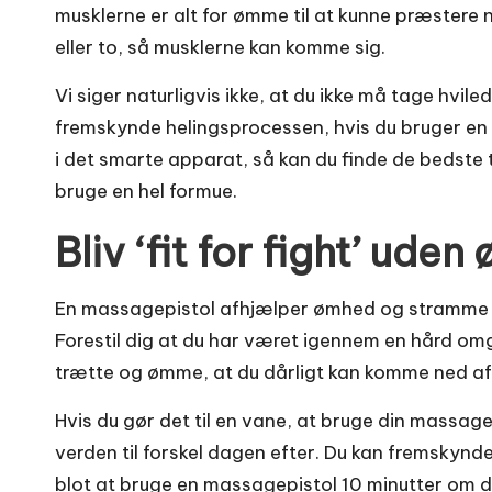
musklerne er alt for ømme til at kunne præstere 
eller to, så musklerne kan komme sig.
Vi siger naturligvis ikke, at du ikke må tage hvil
fremskynde helingsprocessen, hvis du bruger en m
i det smarte apparat, så kan du finde de bedste
bruge en hel formue.
Bliv ‘fit for fight’ ud
En massagepistol afhjælper ømhed og stramme mus
Forestil dig at du har været igennem en hård om
trætte og ømme, at du dårligt kan komme ned af
Hvis du gør det til en vane, at bruge din massage
verden til forskel dagen efter. Du kan fremskyn
blot at bruge en massagepistol 10 minutter om 