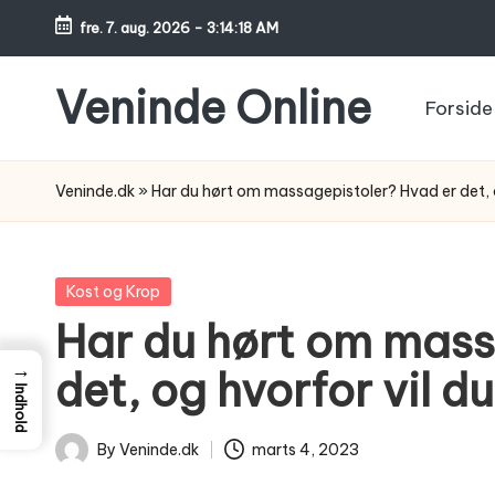
fre. 7. aug. 2026
-
3:14:19 AM
Skip
to
Veninde Online
Forside
content
Hvor
venindesnak
Veninde.dk
»
Har du hørt om massagepistoler? Hvad er det, o
bliver
til
inspiration
Posted
Kost og Krop
in
Har du hørt om mass
→
det, og hvorfor vil d
Indhold
By
Veninde.dk
marts 4, 2023
Posted
by