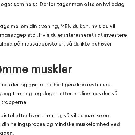
noget som helst. Derfor tager man ofte en hviledag
edage mellem din træning, MEN du kan, hvis du vil,
assagepistol. Hvis du er interesseret i at investere
tilbud på massagepistoler
, så du ikke behøver
en ømme muskler
kler og gør, at du hurtigere kan restituere.
gang træning, og dagen efter er dine muskler så
 trapperne.
pistol efter hver træning, så vil du mærke en
de din helingsproces og mindske muskelømhed ved
dagen.