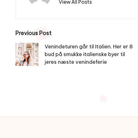
View All Posts
Post
Previous Post
navigation
Venindeturen går til Italien. Her er 8
bud på smukke italienske byer til
jeres næste venindeferie