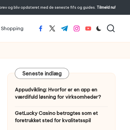
brev og bliv opdateret med de seneste fifs og guides.
Tilmeld nu!
Shopping
facebook.com
twitter.com
t.me
instagram.com
youtube.com
Seneste indlæg
Appudvikling: Hvorfor er en app en
værdifuld løsning for virksomheder?
GetLucky Casino betragtes som et
foretrukket sted for kvalitetsspil