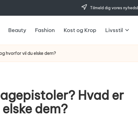
Tilmeld dig vores nyheds
Beauty
Fashion
Kost og Krop
Livsstil
g hvorfor vil du elske dem?
agepistoler? Hvad er
u elske dem?