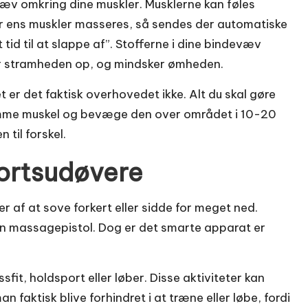
væv omkring dine muskler. Musklerne kan føles
 ens muskler masseres, så sendes der automatiske
t tid til at slappe af”. Stofferne i dine bindevæv
ner stramheden op, og mindsker ømheden.
er det faktisk overhovedet ikke. Alt du skal gøre
ømme muskel og bevæge den over området i 10-20
 til forskel.
portsudøvere
 af at sove forkert eller sidde for meget ned.
g en massagepistol. Dog er det smarte apparat er
fit, holdsport eller løber. Disse aktiviteter kan
 faktisk blive forhindret i at træne eller løbe, fordi