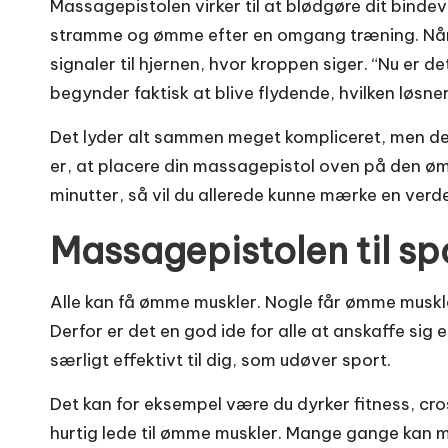
Massagepistolen virker til at blødgøre dit binde
stramme og ømme efter en omgang træning. Når
signaler til hjernen, hvor kroppen siger. “Nu er de
begynder faktisk at blive flydende, hvilken løs
Det lyder alt sammen meget kompliceret, men det 
er, at placere din massagepistol oven på den 
minutter, så vil du allerede kunne mærke en verden
Massagepistolen til s
Alle kan få ømme muskler. Nogle får ømme muskler
Derfor er det en god ide for alle at anskaffe si
særligt effektivt til dig, som udøver sport.
Det kan for eksempel være du dyrker fitness, cross
hurtig lede til ømme muskler. Mange gange kan man