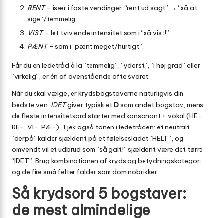
RENT
– især i faste vendinger: “rent ud sagt” → “så at
sige”/temmelig.
VIST
– let tvivlende intensitet som i “så vist!”
PÆNT
– som i “pænt meget/hurtigt”.
Får du en ledetråd à la “temmelig”, “yderst”, “i høj grad” eller
“virkelig”, er én af ovenstående ofte svaret.
Når du skal vælge, er krydsbogstaverne naturligvis din
bedste ven:
IDET
giver typisk et
D
som andet bogstav, mens
de fleste intensitetsord starter med konsonant + vokal (HE-,
RE-, VI-, PÆ-). Tjek også tonen i ledetråden: et neutralt
“derpå” kalder sjældent på et følelsesladet “HELT”, og
omvendt vil et udbrud som “så galt!” sjældent være det tørre
“IDET”. Brug kombinationen af kryds og betydningskategori,
og de fire små felter falder som dominobrikker.
Så krydsord 5 bogstaver:
de mest almindelige