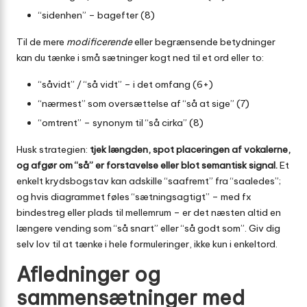
“sidenhen” – bagefter (8)
Til de mere
modificerende
eller begrænsende betydninger
kan du tænke i små sætninger kogt ned til et ord eller to:
“såvidt” / “så vidt” – i det omfang (6+)
“nærmest” som oversættelse af “så at sige” (7)
“omtrent” – synonym til “så cirka” (8)
Husk strategien:
tjek længden, spot placeringen af vokalerne,
og afgør om “så” er forstavelse eller blot semantisk signal.
Et
enkelt krydsbogstav kan adskille “saafremt” fra “saaledes”;
og hvis diagrammet føles “sætningsagtigt” – med fx
bindestreg eller plads til mellemrum – er det næsten altid en
længere vending som “så snart” eller “så godt som”. Giv dig
selv lov til at tænke i hele formuleringer, ikke kun i enkeltord.
Afledninger og
sammensætninger med