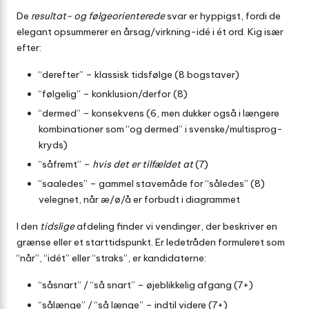
De
resultat- og følgeorienterede
svar er hyppigst, fordi de
elegant opsummerer en årsag/virkning-idé i ét ord. Kig især
efter:
“derefter” – klassisk tidsfølge (8 bogstaver)
“følgelig” – konklusion/derfor (8)
“dermed” – konsekvens (6, men dukker også i længere
kombinationer som “og dermed” i svenske/multisprog-
kryds)
“såfremt” –
hvis det er tilfældet at
(7)
“saaledes” – gammel stavemåde for “således” (8)
velegnet, når æ/ø/å er forbudt i diagrammet
I den
tidslige
afdeling finder vi vendinger, der beskriver en
grænse eller et starttidspunkt. Er ledetråden formuleret som
“når”, “idét” eller “straks”, er kandidaterne:
“såsnart” / “så snart” – øjeblikkelig afgang (7+)
“sålænge” / “så længe” – indtil videre (7+)