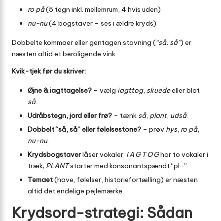
ro på
(5 tegn inkl. mellemrum, 4 hvis uden)
nu-nu
(4 bogstaver – ses i ældre kryds)
Dobbelte kommaer eller gentagen stavning (
“så, så”
) er
næsten altid et beroligende vink.
Kvik-tjek før du skriver:
Øjne & iagttagelse?
– vælg
iagttog
,
skuede
eller blot
så
.
Udråbstegn, jord eller frø?
– tænk
så
,
plant
,
udså
.
Dobbelt “så, så” eller følelsestone?
– prøv
hys
,
ro på
,
nu-nu
.
Krydsbogstaver
låser vokaler:
I A G T O G
har to vokaler i
træk;
PLANT
starter med konsonantspændt “pl-”.
Temaet
(have, følelser, historiefortælling) er næsten
altid det endelige pejlemærke.
Krydsord-strategi: Sådan