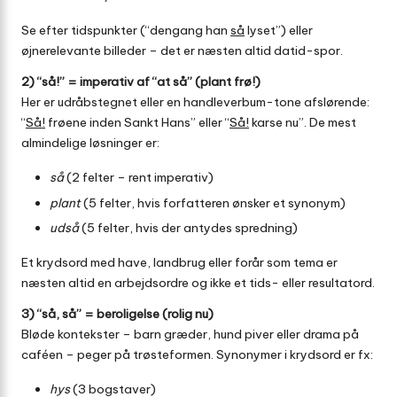
Se efter tidspunkter (“dengang han
så
lyset”) eller
øjnerelevante billeder – det er næsten altid datid-spor.
2) “så!” = imperativ af “at så” (plant frø!)
Her er udråbstegnet eller en handleverbum-tone afslørende:
“
Så!
frøene inden Sankt Hans” eller “
Så!
karse nu”. De mest
almindelige løsninger er:
så
(2 felter – rent imperativ)
plant
(5 felter, hvis forfatteren ønsker et synonym)
udså
(5 felter, hvis der antydes spredning)
Et krydsord med have, landbrug eller forår som tema er
næsten altid en arbejdsordre og ikke et tids- eller resultatord.
3) “så, så” = beroligelse (rolig nu)
Bløde kontekster – barn græder, hund piver eller drama på
caféen – peger på trøsteformen. Synonymer i krydsord er fx:
hys
(3 bogstaver)