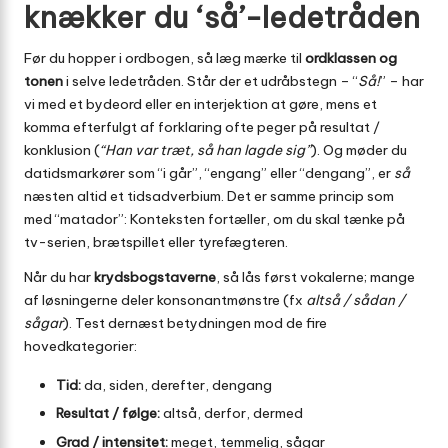
knækker du ‘så’-ledetråden
Før du hopper i ordbogen, så læg mærke til
ordklassen og
tonen
i selve ledetråden. Står der et udråbstegn – “
Så!
” – har
vi med et bydeord eller en interjektion at gøre, mens et
komma efterfulgt af forklaring ofte peger på resultat /
konklusion (
“Han var træt, så han lagde sig”
). Og møder du
datidsmarkører som “i går”, “engang” eller “dengang”, er
så
næsten altid et tidsadverbium. Det er samme princip som
med “matador”: Konteksten fortæller, om du skal tænke på
tv-serien, brætspillet eller tyrefægteren.
Når du har
krydsbogstaverne
, så lås først vokalerne; mange
af løsningerne deler konsonantmønstre (fx
altså / sådan /
sågar
). Test dernæst betydningen mod de fire
hovedkategorier:
Tid:
da, siden, derefter, dengang
Resultat / følge:
altså, derfor, dermed
Grad / intensitet:
meget, temmelig, sågar