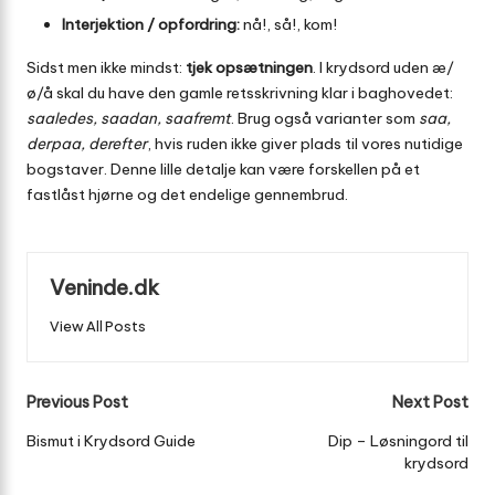
Interjektion / opfordring:
nå!, så!, kom!
Sidst men ikke mindst:
tjek opsætningen
. I krydsord uden æ/
ø/å skal du have den gamle retsskrivning klar i baghovedet:
saaledes, saadan, saafremt
. Brug også varianter som
saa,
derpaa, derefter
, hvis ruden ikke giver plads til vores nutidige
bogstaver. Denne lille detalje kan være forskellen på et
fastlåst hjørne og det endelige gennembrud.
Veninde.dk
View All Posts
Post
Previous Post
Next Post
navigation
Bismut i Krydsord Guide
Dip – Løsningord til
krydsord