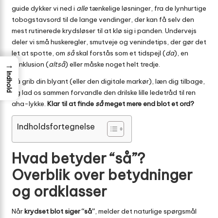
guide dykker vi ned i
alle
tænkelige løsninger, fra de lynhurtige
tobogstavs­ord til de lange vendinger, der kan få selv den
mest rutinerede krydsløser til at klø sig i panden. Undervejs
deler vi små huskeregler, smutveje og venindetips, der gør det
let at spotte, om
så
skal forstås som et tidspejl (
da
), en
→
konklusion (
altså
) eller måske noget helt tredje.
Indhold
Så grib din blyant (eller den digitale markør), læn dig tilbage,
og lad os sammen forvandle den drilske lille ledetråd til ren
aha-lykke.
Klar til at finde
så
meget mere end blot et ord?
Indholdsfortegnelse
Hvad betyder “så”?
Overblik over betydninger
og ordklasser
Når
krydset blot siger “så”
, melder det naturlige spørgsmål