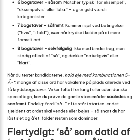
6 bogstaver – såsom
: Matcher typisk “for eksempel”,
“eksempelvis” eller “bl.a.” – og er guld værd i
kategorilister.
7 bogstaver – såfremt
: Kommer i spil ved betingelser
(“hvis”, “i fald”), især når krydset kalder på et mere
formelt ord.
8 bogstaver – selvfølgelig
: Ikke med bindestreg, men
stadig afledt af “så”, og dækker “naturligvis” eller
“klart”.
Når du tester kandidaterne,
hold øje med kombinationen S-
Å-*
; mange af disse ord har vokalerne på plads allerede ved
få krydsbogstaver. Virker feltet for langt eller uden danske
specialtegn, kan du prøve de gamle stavemåder
saaledes
og
saafremt
. Endelig: fordi “så-” ofte står i starten, er det
sjældent at ordet skal vendes eller bøjes – så snart du har
låst s’et og å’et, falder resten som dominoer.
Flertydigt: ‘så’ som datid af