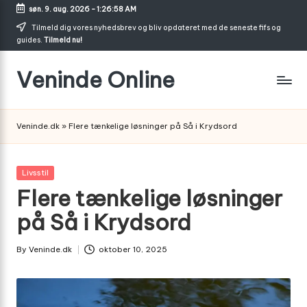
søn. 9. aug. 2026
-
1:26:59 AM
Skip
Tilmeld dig vores nyhedsbrev og bliv opdateret med de seneste fifs og
guides.
Tilmeld nu!
to
content
Veninde Online
Hvor
venindesnak
Veninde.dk
»
Flere tænkelige løsninger på Så i Krydsord
bliver
til
inspiration
Posted
Livsstil
in
Flere tænkelige løsninger
på Så i Krydsord
By
Veninde.dk
oktober 10, 2025
Posted
by