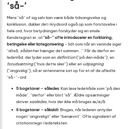
‘så-’
Mens “så” of sig selv kan være både tidsangivelse og
konklusion, dukker det i krydsord også op som forstavelse i
hele ord, hvor betydningen forskyder sig en smule.
Kendetegnet er, at
“så-” ofte introducerer en forklaring,
betingelse eller kategorisering
– lidt som når en veninde siger
“altså,
sådan
her hænger det sammen…”. Får du derfor en
ledetråd, der lyder som en
definition
(“på den måde”), en
forudsætning
(“hvis dette sker”) eller en
udpegning
(“angivelig”), så er antennerne sat op for et af de afledte
“så-”-ord.
5 bogstaver – således
: Kan løse ledetråde som “på den
måde”, “derfor” eller blot “så”. Ældre opsætninger
skriver
saaledes
, hvis der ikke må bruges æ/ø/å.
6 bogstaver – såkaldt
: Bruges, når lederen antyder
noget “angiveligt” eller “benævnt”. Ofte signaleret af
citationstegn i ledeteksten.