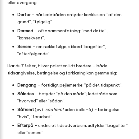
eller overgang:
Derfor
– når ledetråden antyder konklusion: “af den
grund”, “følgelig”.
Dermed
– ofte sammenfatning: “med dette”,
“konsekvent”.
Senere
– ren rækkefølge; stikord “bagefter”,
“efterfølgende”.
Har du 7 felter, bliver paletten lidt bredere – både
tidsangivelse, betingelse og forklaring kan gemme sig:
Dengang
– fortidigt pejlemærke: “på det tidspunkt”.
Således
– betyder “på den måde”; ledetråde som
“hvorved” eller “sådan”.
Såfremt
(evt.
saafremt
uden bolle-å) – betingelse:
“hvis”, “forudsat”.
Efterpå
– endnu et tidsadverbium; udfylder “bagefter”
eller “senere”.