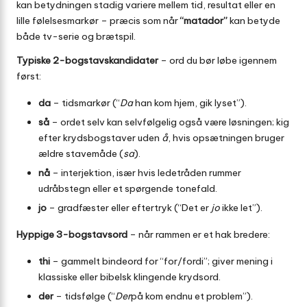
kan betydningen stadig variere mellem tid, resultat eller en
lille følelsesmarkør – præcis som når
“matador”
kan betyde
både tv-serie og brætspil.
Typiske 2-bogstavs­kandidater
– ord du bør løbe igennem
først:
da
– tidsmarkør (“
Da
han kom hjem, gik lyset”).
så
– ordet selv kan selvfølgelig også være løsningen; kig
efter krydsbogstaver uden
å
, hvis opsætningen bruger
ældre stavemåde (
sa
).
nå
– interjektion, især hvis ledetråden rummer
udråbstegn eller et spørgende tonefald.
jo
– gradfæster eller eftertryk (“Det er
jo
ikke let”).
Hyppige 3-bogstavsord
– når rammen er et hak bredere:
thi
– gammelt bindeord for “for/fordi”; giver mening i
klassiske eller bibelsk klingende krydsord.
der
– tidsfølge (“
Der
på kom endnu et problem”).