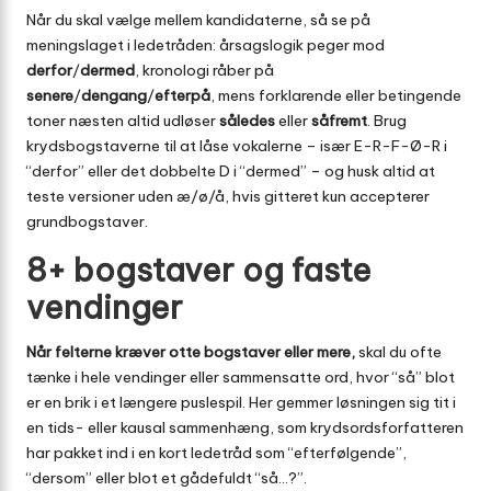
Når du skal vælge mellem kandidaterne, så se på
meningslaget i ledetråden: årsagslogik peger mod
derfor
/
dermed
, kronologi råber på
senere
/
dengang
/
efterpå
, mens forklarende eller betingende
toner næsten altid udløser
således
eller
såfremt
. Brug
krydsbogstaverne til at låse vokalerne – især E-R-F-Ø-R i
“derfor” eller det dobbelte D i “dermed” – og husk altid at
teste versioner uden æ/ø/å, hvis gitteret kun accepterer
grundbogstaver.
8+ bogstaver og faste
vendinger
Når felterne kræver otte bogstaver eller mere,
skal du ofte
tænke i hele vendinger eller sammensatte ord, hvor “så” blot
er en brik i et længere puslespil. Her gemmer løsningen sig tit i
en tids- eller kausal sammenhæng, som krydsordsforfatteren
har pakket ind i en kort ledetråd som “efterfølgende”,
“dersom” eller blot et gådefuldt “så…?”.