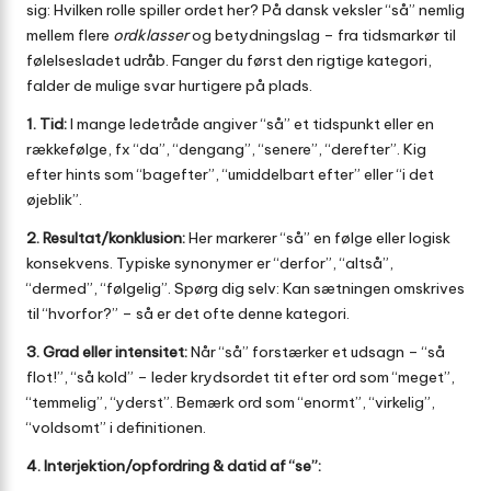
sig: Hvilken rolle spiller ordet her? På dansk veksler “så” nemlig
mellem flere
ordklasser
og betydningslag – fra tidsmarkør til
følelsesladet udråb. Fanger du først den rigtige kategori,
falder de mulige svar hurtigere på plads.
1. Tid:
I mange ledetråde angiver “så” et tidspunkt eller en
rækkefølge, fx “da”, “dengang”, “senere”, “derefter”. Kig
efter hints som “bagefter”, “umiddelbart efter” eller “i det
øjeblik”.
2. Resultat/konklusion:
Her markerer “så” en følge eller logisk
konsekvens. Typiske synonymer er “derfor”, “altså”,
“dermed”, “følgelig”. Spørg dig selv: Kan sætningen omskrives
til “hvorfor?” – så er det ofte denne kategori.
3. Grad eller intensitet:
Når “så” forstærker et udsagn – “så
flot!”, “så kold” – leder krydsordet tit efter ord som “meget”,
“temmelig”, “yderst”. Bemærk ord som “enormt”, “virkelig”,
“voldsomt” i definitionen.
4. Interjektion/opfordring & datid af “se”: