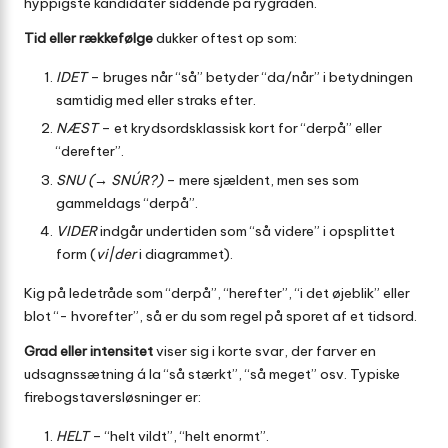
hyppigste kandidater siddende på rygraden.
Tid eller rækkefølge
dukker oftest op som:
IDET
– bruges når “så” betyder “da/når” i betydningen
samtidig med eller straks efter.
NÆST
– et krydsordsklassisk kort for “derpå” eller
“derefter”.
SNU (→ SNÚR?)
– mere sjældent, men ses som
gammeldags “derpå”.
VIDER
indgår undertiden som “så videre” i opsplittet
form (
vi|der
i diagrammet).
Kig på ledetråde som “derpå”, “herefter”, “i det øjeblik” eller
blot “- hvorefter”, så er du som regel på sporet af et tidsord.
Grad eller intensitet
viser sig i korte svar, der farver en
udsagnssætning á la “så stærkt”, “så meget” osv. Typiske
firebogstaversløsninger er:
HELT
– “helt vildt”, “helt enormt”.