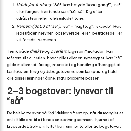
Udråb/opfordring:
“Så!” kan betyde “kom i gang!”, “nu!”
eller fungere trøstende som “så, så”. Kig efter
udråbstegn eller følelsesladet tone.
Verbum (datid af “se”):
“så” = “iagttog”, “skuede”. Hvis
ledetråden nævner “observerede” eller “betragtede”, er
vi i fortids-verdenen.
Tænk både
direkte
og
overført
: Ligesom “matador” kan
referere til tv-serien, brætspillet eller en tyrefægter, kan “så”
glide mellem tid, årsag, intensitet og handling afhængigt af
konteksten. Brug krydsbogstaverne som kompas, og hold
alle disse læsninger åbne, indtil brikkerne passer.
2–3 bogstaver: lynsvar til
“så”
De helt korte svar på
“så”
dukker oftest op, når du mangler et
enkelt lille ord til at binde en sætning sammen i hjørnet af
krydsordet. Selv om feltet kun rummer to eller tre bogstaver,