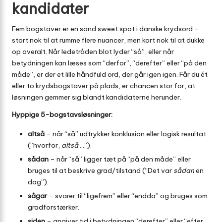
kandidater
Fem bogstaver er en sand sweet spot i danske krydsord –
stort nok til at rumme flere nuancer, men kort nok til at dukke
op overalt. Når ledetråden blot lyder “så”, eller når
betydningen kan læses som “derfor”, “derefter” eller “på den
måde”, er der et lille håndfuld ord, der går igen igen. Får du ét
eller to krydsbogstaver på plads, er chancen stor for, at
løsningen gemmer sig blandt kandidaterne herunder.
Hyppige 5-bogstavsløsninger:
altså
– når “så” udtrykker konklusion eller logisk resultat
(“hvorfor,
altså
…”).
sådan
– når “så” ligger tæt på “på den måde” eller
bruges til at beskrive grad/tilstand (“Det var
sådan
en
dag”).
sågar
– svarer til “ligefrem” eller “endda” og bruges som
gradforstærker.
siden
– angiver tid i betydningen “derefter” eller “efter