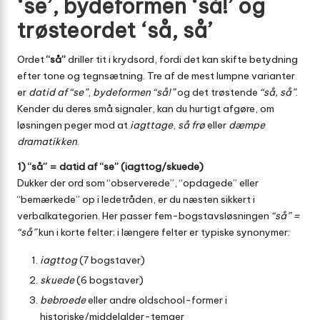
‘se’, bydeformen ‘så!’ og
trøsteordet ‘så, så’
Ordet
“så”
driller tit i krydsord, fordi det kan skifte betydning
efter tone og tegnsætning. Tre af de mest lumpne varianter
er
datid af “se”
,
bydeformen “så!”
og det trøstende
“så, så”
.
Kender du deres små signaler, kan du hurtigt afgøre, om
løsningen peger mod at
iagttage
,
så frø
eller
dæmpe
dramatikken
.
1) “så” = datid af “se” (iagttog/skuede)
Dukker der ord som “observerede”, “opdagede” eller
“bemærkede” op i ledetråden, er du næsten sikkert i
verbalkategorien. Her passer fem-bogstavsløsningen
“så” =
“så”
kun i korte felter; i længere felter er typiske synonymer:
iagttog
(7 bogstaver)
skuede
(6 bogstaver)
bebroede
eller andre oldschool-former i
historiske/middelalder-temaer