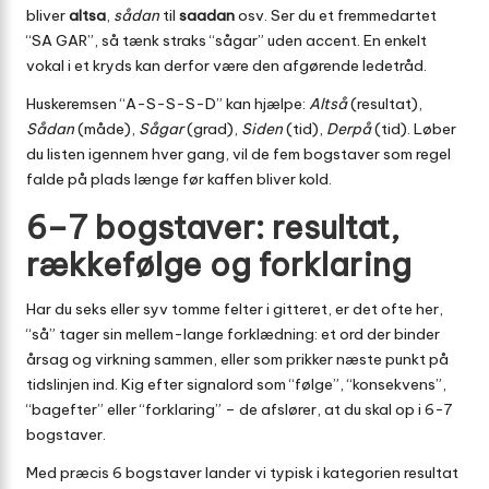
bliver
altsa
,
sådan
til
saadan
osv. Ser du et fremmedartet
“SA GAR”, så tænk straks “sågar” uden accent. En enkelt
vokal i et kryds kan derfor være den afgørende ledetråd.
Huskeremsen “A-S-S-S-D” kan hjælpe:
Altså
(resultat),
Sådan
(måde),
Sågar
(grad),
Siden
(tid),
Derpå
(tid). Løber
du listen igennem hver gang, vil de fem bogstaver som regel
falde på plads længe før kaffen bliver kold.
6–7 bogstaver: resultat,
rækkefølge og forklaring
Har du seks eller syv tomme felter i gitteret, er det ofte her,
“så” tager sin mellem-lange forklædning: et ord der binder
årsag og virkning sammen, eller som prikker næste punkt på
tidslinjen ind. Kig efter signalord som “følge”, “konsekvens”,
“bagefter” eller “forklaring” – de afslører, at du skal op i 6-7
bogstaver.
Med præcis 6 bogstaver lander vi typisk i kategorien resultat