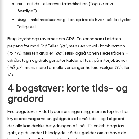
nu
– nutids- eller resultatindikation (“og
nu
er vi
færdige”).
dog
– mild modsætning, kan optræde hvor “så” betyder
“alligevel”.
Brug krydsbogstaverne som GPS: En konsonant i midten
peger ofte mod
“nå”
eller
“jo”
, mens en vokal-kombination
(fx *A) næsten altid er
“da”
. Husk også tonen i ledetråden –
udråbstegn og dialogcitater kalder oftest på interjektioner
(
nå
,
jo
), mens mere formelle vendinger hellere vælger
thi
eller
da
.
4 bogstaver: korte tids- og
gradord
Fire bogstaver – det lyder som ingenting, men netop her har
krydsordsmagerne en guldgrube af små tids- og følgeord,
der alle kan dække betydningen af “så”. Et enkelt bogstav
galt, og du ender i blindgyde, så det gælder om at have de