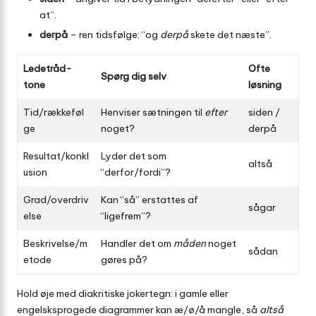
at”.
derpå
– ren tidsfølge: “og
derpå
skete det næste”.
Ledetråd-
Ofte
Spørg dig selv
tone
løsning
Tid/rækkeføl
Henviser sætningen til
efter
siden /
ge
noget?
derpå
Resultat/konkl
Lyder det som
altså
usion
“derfor/fordi”?
Grad/overdriv
Kan “så” erstattes af
sågar
else
“ligefrem”?
Beskrivelse/m
Handler det om
måden
noget
sådan
etode
gøres på?
Hold øje med diakritiske jokertegn: i gamle eller
engelsksprogede diagrammer kan æ/ø/å mangle, så
altså