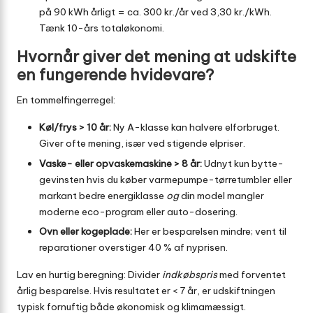
på 90 kWh årligt = ca. 300 kr./år ved 3,30 kr./kWh.
Tænk 10-års total­økonomi.
Hvornår giver det mening at udskifte
en fungerende hvidevare?
En tommelfinger­regel:
Køl/frys > 10 år:
Ny A-klasse kan halvere el­forbruget.
Giver ofte mening, især ved stigende elpriser.
Vaske- eller opvaskemaskine > 8 år:
Udnyt kun bytte-
gevinsten hvis du køber varmepumpe-tørretumbler eller
markant bedre energiklasse
og
din model mangler
moderne eco-program eller auto-dosering.
Ovn eller kogeplade:
Her er besparelsen mindre; vent til
reparationer overstiger 40 % af nyprisen.
Lav en hurtig beregning: Divider
indkøbspris
med forventet
årlig besparelse. Hvis resultatet er < 7 år, er udskiftningen
typisk fornuftig både økonomisk og klimamæssigt.