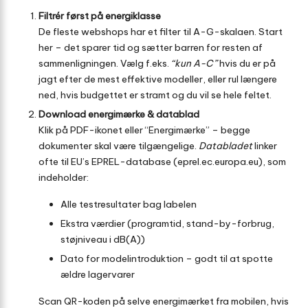
Filtrér først på energiklasse
De fleste webshops har et filter til A-G-skalaen. Start
her – det sparer tid og sætter barren for resten af
sammenligningen. Vælg f.eks.
“kun A-C”
hvis du er på
jagt efter de mest effektive modeller, eller rul længere
ned, hvis budgettet er stramt og du vil se hele feltet.
Download energimærke & datablad
Klik på PDF-ikonet eller “Energimærke” – begge
dokumenter skal være tilgængelige.
Databladet
linker
ofte til EU’s EPREL-database (
eprel.ec.europa.eu
), som
indeholder:
Alle testresultater bag labelen
Ekstra værdier (programtid, stand-by-forbrug,
støjniveau i dB(A))
Dato for model­introduktion – godt til at spotte
ældre lager­varer
Scan QR-koden på selve energimærket fra mobilen, hvis