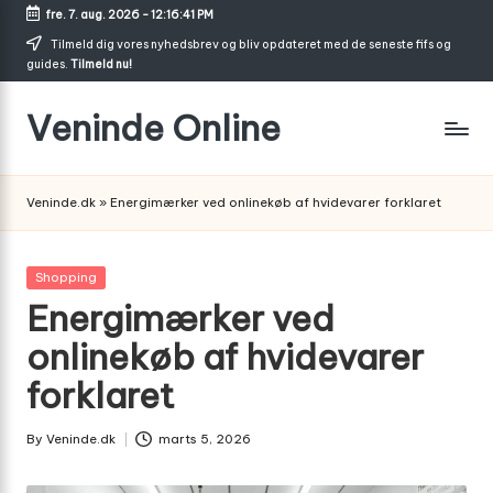
fre. 7. aug. 2026
-
12:16:42 PM
Skip
Tilmeld dig vores nyhedsbrev og bliv opdateret med de seneste fifs og
guides.
Tilmeld nu!
to
content
Veninde Online
Hvor
venindesnak
Veninde.dk
»
Energimærker ved onlinekøb af hvidevarer forklaret
bliver
til
inspiration
Posted
Shopping
in
Energimærker ved
onlinekøb af hvidevarer
forklaret
By
Veninde.dk
marts 5, 2026
Posted
by