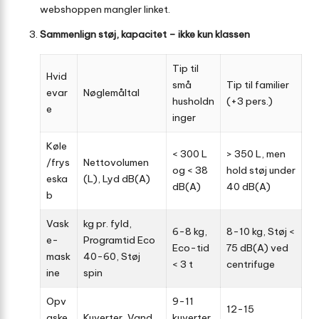
webshoppen mangler linket.
Sammenlign støj, kapacitet – ikke kun klassen
Tip til
Hvid
små
Tip til familier
evar
Nøglemåltal
husholdn
(+3 pers.)
e
inger
Køle
< 300 L
> 350 L, men
/frys
Netto­volumen
og < 38
hold støj under
eska
(L), Lyd dB(A)
dB(A)
40 dB(A)
b
Vask
kg pr. fyld,
6-8 kg,
8-10 kg, Støj <
e­
Programtid Eco
Eco-tid
75 dB(A) ved
mask
40-60, Støj
< 3 t
centrifuge
ine
spin
Opv
9-11
12-15
aske
Kuverter, Vand
kuverter,