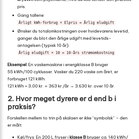
pris.
Gang tallene:
Årligt kWh-forbrug × Elpris = Årlig eludgift
Ønsker du totalomkostningen over hvidevarens levetid,
ganger du blot den årlige udgift med levetids-
antagelsen (typisk 10 år).
Årlig eludgift × 10 = 10-års strømomkostning
Eksempel:
En vaskemaskine i energiklasse B bruger
55 kWh/100 cyklusser. Vasker du 220 vaske om året, er
forbruget 121 kWh.
121 kWh × 3,00 kr. = 363 kr./år → 3.630 kr. over 10 år.
2. Hvor meget dyrere er d end b i
praksis?
Forskellen mellem to trin på skalaen er ikke “symbolsk” – den
er målt:
Køl/frys: En 200 L fryser i
klasse B
bruger ca. 140 kWh/