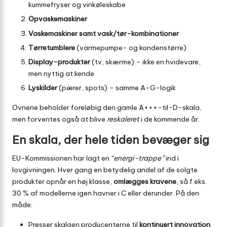
kummefryser og vinkøleskabe
Opvaskemaskiner
Vaskemaskiner samt vask/tør-kombinationer
Tørretumblere
(varmepumpe- og kondenstørre)
Display-produkter
(tv, skærme) – ikke en hvidevare,
men nyttig at kende
Lyskilder
(pærer, spots) – samme A-G-logik
Ovnene beholder foreløbig den gamle A+++-til-D-skala,
men forventes også at blive
reskaleret
i de kommende år.
En skala, der hele tiden bevæger sig
EU-Kommissionen har lagt en
“energi-trappe”
ind i
lovgivningen. Hver gang en betydelig andel af de solgte
produkter opnår en høj klasse,
omlægges kravene
, så f.eks.
30 % af modellerne igen havner i C eller derunder. På den
måde:
Presser skalaen producenterne til
kontinuert innovation
.