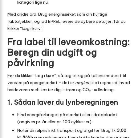
kategori lige nu.
Med andre ord: Brug energimærket som din hurtige
faktatjekker, og lad EPREL levere de dybere detaljer, før du
klikker “læg i kurv”.
Fra label til leveomkostning:
Beregn din udgift og
påvirkning
Før du klikker “læg i kurv”, så tag et kig på tallene nederst til
venstre på energimærket – det er
nøglen
til at regne ud, hvad
hvidevaren reelt koster dig i strøm og CO
-udledning.
2
1. Sådan laver du lynberegningen
Find energiforbruget på mærket eller i databladet
(angives pr. år eller pr. 100 cyklusser).
Notér din elpris inkl. transport og afgifter. Brug fx
3,00
kr./kWh
som pejlemærke, hvis du ikke kender den præcise