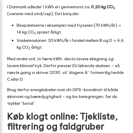
I Danmark udleder 1 kWh el i gennemsnit ca.
0,20 kg CO
2
(varierer med vind/vejr). Det betyder:
Besparelserne i eksemplet med fryseren (70 kWh/år) =
14 kg CO
sparet årligt.
2
Vaskemaskinen: 33 kWh/år i forskel mellem B og D = 6,6
kg CO
årligt.
2
Med andre ord: Jo færre kWh, desto lavere elregning
og
lavere klimaaftryk. Derfor presser EU løbende skalaen – så
næste gang vi skriver 2030, vil “dagens A” formentlig hedde
C eller D.
Brug derfor energilabelen som dit GPS-koordinat til både
økonomi og bæredygtighed – og lav beregningen, før du
trykker “betal”.
Køb klogt online: Tjekliste,
filtrering og faldgruber