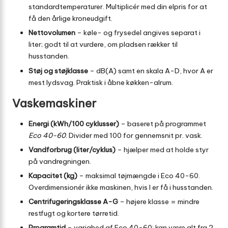
standard­temperaturer. Multiplicér med din elpris for at
få den årlige kroneudgift.
Nettovolumen
– køle- og frysedel angives separat i
liter; godt til at vurdere, om pladsen rækker til
husstanden.
Støj og støjklasse
– dB(A) samt en skala A-D, hvor A er
mest lydsvag. Praktisk i åbne køkken-alrum.
Vaskemaskiner
Energi (kWh/100 cyklusser)
– baseret på programmet
Eco 40-60
. Divider med 100 for gennemsnit pr. vask.
Vandforbrug (liter/cyklus)
– hjælper med at holde styr
på vandregningen.
Kapacitet (kg)
– maksimal tøjmængde i Eco 40-60.
Overdimensionér ikke maskinen, hvis I er få i husstanden.
Centrifugeringsklasse A-G
– højere klasse = mindre
restfugt og kortere tørretid.
Programtid
– varighed af Eco 40-60; kan være alt fra 2