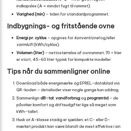
indkapsles (A = mindst fugt til rummet).
Varighed (min)
– tiden for standard­programmet.
Indbygnings- og fritstående ovne
Energi pr. cyklus
– opgives for
konventionel
og/eller
varmluft
(kWh/cyklus).
Volumen (liter)
– nettostørrelse af ovnrummet; 70 + liter
er stort, 45-60 liter typisk for kompakte modeller.
Tips når du sammenligner online
Download både energimærke
og
EPREL-datablad via
QR-koden – detail­sider viser nogle gange kun uddrag.
Sammenlign
dB-tal
,
vandforbrug
og
programtid
– de
påvirker komfort og driftsudgifter lige så meget som
kWh-tallet.
Husk at A-klasse stadig er sjælden; et C- eller D-
mærket produkt kan være blandt de mest effektive i sin