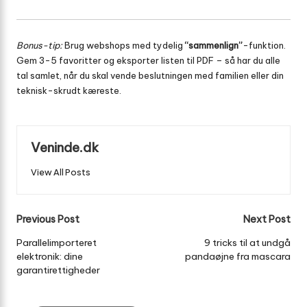
Bonus-tip:
Brug webshops med tydelig
“sammenlign”
-funktion.
Gem 3-5 favoritter og eksporter listen til PDF – så har du alle
tal samlet, når du skal vende beslutningen med familien eller din
teknisk-skrudt kæreste.
Veninde.dk
View All Posts
Post
Previous Post
Next Post
navigation
Parallelimporteret
9 tricks til at undgå
elektronik: dine
pandaøjne fra mascara
garantirettigheder