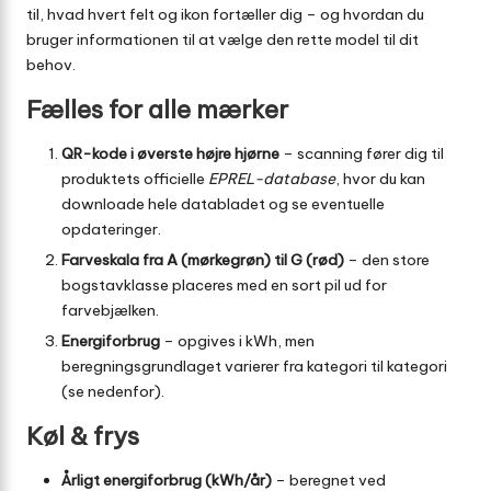
til, hvad hvert felt og ikon fortæller dig – og hvordan du
bruger informationen til at vælge den rette model til dit
behov.
Fælles for alle mærker
QR-kode i øverste højre hjørne
– scanning fører dig til
produktets officielle
EPREL-database
, hvor du kan
downloade hele databladet og se eventuelle
opdateringer.
Farveskala fra A (mørkegrøn) til G (rød)
– den store
bogstavklasse placeres med en sort pil ud for
farvebjælken.
Energiforbrug
– opgives i kWh, men
beregningsgrundlaget varierer fra kategori til kategori
(se nedenfor).
Køl & frys
Årligt energiforbrug (kWh/år)
– beregnet ved