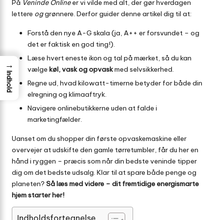
På
Veninde Online
er vi vilde med alt, der gør hverdagen
lettere
og
grønnere. Derfor guider denne artikel dig til at:
Forstå den nye A-G skala (ja, A++ er forsvundet – og
det er faktisk en god ting!).
Læse hvert eneste ikon og tal på mærket, så du kan
→
vælge
køl, vask og opvask
med selvsikkerhed.
Indhold
Regne ud, hvad kilowatt-timerne betyder for både din
elregning og klimaaftryk.
Navigere onlinebutikkerne uden at falde i
marketingfælder.
Uanset om du shopper din første opvaskemaskine eller
overvejer at udskifte den gamle tørretumbler, får du her en
hånd i ryggen – præcis som når din bedste veninde tipper
dig om det bedste udsalg. Klar til at spare både penge og
planeten?
Så læs med videre – dit fremtidige energismarte
hjem starter her!
Indholdsfortegnelse