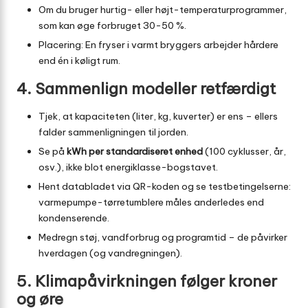
Om du bruger hurtig- eller højt-temperaturprogrammer,
som kan øge forbruget 30-50 %.
Placering: En fryser i varmt bryggers arbejder hårdere
end én i køligt rum.
4. Sammenlign modeller retfærdigt
Tjek, at kapaciteten (liter, kg, kuverter) er ens – ellers
falder sammenligningen til jorden.
Se på
kWh per standardiseret enhed
(100 cyklusser, år,
osv.), ikke blot energiklasse-bogstavet.
Hent databladet via QR-koden og se testbetingelserne:
varmepumpe-tørretumblere måles anderledes end
kondenserende.
Medregn støj, vandforbrug og programtid – de påvirker
hverdagen (og vandregningen).
5. Klimapåvirkningen følger kroner
og øre