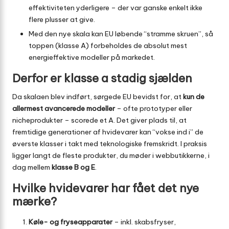
effektiviteten yderligere – der var ganske enkelt ikke
flere plusser at give.
Med den nye skala kan EU løbende “stramme skruen”, så
toppen (klasse A) forbeholdes de absolut mest
energieffektive modeller på markedet.
Derfor er klasse a stadig sjælden
Da skalaen blev indført, sørgede EU bevidst for, at
kun de
allermest avancerede modeller
– ofte prototyper eller
nicheprodukter – scorede et A. Det giver plads til, at
fremtidige generationer af hvidevarer kan “vokse ind i” de
øverste klasser i takt med teknologiske fremskridt. I praksis
ligger langt de fleste produkter, du møder i webbutikkerne, i
dag mellem
klasse B og E
.
Hvilke hvidevarer har fået det nye
mærke?
Køle- og fryseapparater
– inkl. skabsfryser,