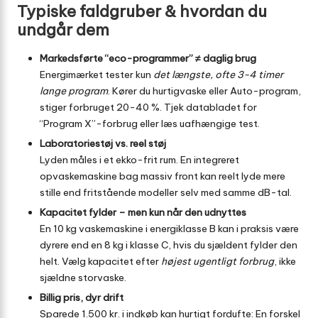
Typiske faldgruber & hvordan du
undgår dem
Markedsførte “eco-programmer” ≠ daglig brug
Energimærket tester kun
det længste, ofte 3-4 timer
lange program
. Kører du hurtigvaske eller Auto-program,
stiger forbruget 20-40 %. Tjek databladet for
“Program X”-forbrug eller læs uafhængige test.
Laboratoriestøj vs. reel støj
Lyden måles i et ekko-frit rum. En integreret
opvaskemaskine bag massiv front kan reelt lyde mere
stille end fritstående modeller selv med samme dB-tal.
Kapacitet fylder – men kun når den udnyttes
En 10 kg vaskemaskine i energiklasse B kan i praksis være
dyrere end en 8 kg i klasse C, hvis du sjældent fylder den
helt. Vælg kapacitet efter
højest ugentligt forbrug
, ikke
sjældne storvaske.
Billig pris, dyr drift
Sparede 1.500 kr. i indkøb kan hurtigt fordufte: En forskel