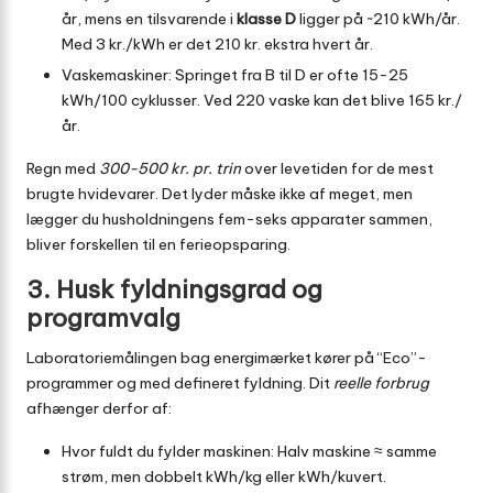
år, mens en tilsvarende i
klasse D
ligger på ~210 kWh/år.
Med 3 kr./kWh er det 210 kr. ekstra hvert år.
Vaskemaskiner: Springet fra B til D er ofte 15-25
kWh/100 cyklusser. Ved 220 vaske kan det blive 165 kr./
år.
Regn med
300-500 kr. pr. trin
over levetiden for de mest
brugte hvidevarer. Det lyder måske ikke af meget, men
lægger du husholdningens fem-seks apparater sammen,
bliver forskellen til en ferieopsparing.
3. Husk fyldningsgrad og
programvalg
Laboratoriemålingen bag energimærket kører på “Eco”-
programmer og med defineret fyldning. Dit
reelle forbrug
afhænger derfor af:
Hvor fuldt du fylder maskinen: Halv maskine ≈ samme
strøm, men dobbelt kWh/kg eller kWh/kuvert.