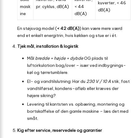
kuverter, < 46
mask
pr. cyklus, dB(A)
< 44
dB(A)
ine
dB(A)
En støjsvag model (
< 42 dB(A)
) kan være mere værd
end et enkelt energitrin, hvis køkken og stue er i ét.
Tjek mål, installation & logistik
Mål
bredde × højde × dybde
OG plads til
luftcirkulation bag/over – især ved indbygnings-
køl og tørretumblere.
El- og vand­tilslutning: Har du
230 V / 10 A
stik, fast
vand­tilførsel, kondens-afløb eller kræves der
højere sikring?
Levering til kantsten vs. opbæring, montering og
bortskaffelse af den gamle maskine – læs det med
småt.
Kig efter service, reservedele og garantier