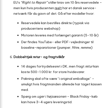
EU’s
“Right to Repair”
stiller krav om 10 års reservedele –
men kun hvis producenten
reelt
har et dansk service­
netværk får du gavn af det. Gå efter modeller hvor:
Reservedele kan bestilles direkte (typisk via
producentens webshop)
Motoren leveres med forlænget garanti (5-10 år)
Der findes YouTube- eller PDF-vejledninger til
baseline-reparationer (pumper, filtre, remme)
Dobbelttjek retur- og fragt­vilkår
14 dages fortrydelsesret i DK, men fragt
retur
kan
koste 500-1.000 kr. for store hvidevarer.
Pakning skal ofte være “i original emballage” –
umuligt hvis fragtmanden allerede har taget kassen
med.
Spørg om
uger i højsæsonen
– Black Friday-køb
kan have 3-4 ugers leveringstid.