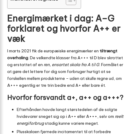
Energimærket i dag: A–G
forklaret og hvorfor A++ er
væk
I marts 2021 fik de europæiske energimærker en
tiltrængt
overhaling
. De velkendte klasser fra A+++ til D blev skrottet
og erstattet af en
ren, ensartet skala fra A til G
. Formålet er
at gøre det lettere for dig som forbruger hurtigt at se
forskellen mellem produkterne – uden at skulle regne ud, om
A+++ egentlig er tre trin bedre end A+ eller bare ét.
Hvorfor forsvandt a+, a++ og a+++?
Efterhånden havde langt størstedelen af de solgte
hvidevarer sneget sig op i A++ eller A+++, selv om
reelt
energiforbrug
stadig kunne variere meget.
Plusskalaen fjernede incitamentet til at forbedre