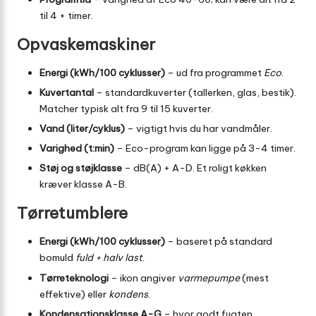
til 4 + timer.
Opvaskemaskiner
Energi (kWh/100 cyklusser)
– ud fra programmet
Eco
.
Kuvertantal
– standardkuverter (tallerken, glas, bestik).
Matcher typisk alt fra 9 til 15 kuverter.
Vand (liter/cyklus)
– vigtigt hvis du har vandmåler.
Varighed (t:min)
– Eco-program kan ligge på 3-4 timer.
Støj og støjklasse
– dB(A) + A-D. Et roligt køkken
kræver klasse A-B.
Tørretumblere
Energi (kWh/100 cyklusser)
– baseret på standard
bomuld
fuld + halv last
.
Tørreteknologi
– ikon angiver
varmepumpe
(mest
effektive) eller
kondens
.
Kondensationsklasse A-G
– hvor godt fugten