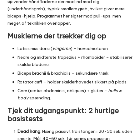
up
vender håndfladerne derimod ind mod dig
(underhåndsgreb), typisk smallere greb, hvilket giver mere
biceps-hjælp. Programmet her sigter mod pull-ups, men
meget af teknikken overlapper.
Musklerne der trækker dig op
Latissimus dorsi (
vingerne
) – hovedmotoren.
Nedre og midterste trapezius + rhomboider – stabiliserer
skulderbladene.
Biceps brachii & brachialis – sekundære træk.
Rotator cuff – holder skulderhovedet sikkert på plads.
Core (rectus abdominis, obliques) + glutes –
hollow
body
spænding.
Tjek dit udgangspunkt: 2 hurtige
basistests
Dead hang
: Hæng passivt fra stangen i 20-30 sek. uden
smerte. Mål: 40-60 sek. før seriøs progession.