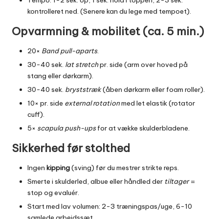
kontrolleret ned. (Senere kan du lege med tempoet).
Opvarmning & mobilitet (ca. 5 min.)
20×
Band pull-aparts
.
30-40 sek.
lat stretch
pr. side (arm over hoved på
stang eller dørkarm).
30-40 sek.
bryststræk
(åben dørkarm eller foam roller).
10× pr. side
external rotation
med let elastik (rotator
cuff).
5×
scapula push-ups
for at vække skulderbladene.
Sikkerhed før stolthed
Ingen
kipping
(sving) før du mestrer strikte reps.
Smerte i skulderled, albue eller håndled der
tiltager
=
stop og evaluér.
Start med lav volumen: 2-3 træningspas/uge, 6-10
samlede arbejdssæt.