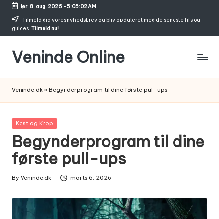
lør. 8. aug. 2026
-
5:05:03 AM
Skip
Tilmeld dig vores nyhedsbrev og bliv opdateret med de seneste fifs og
guides.
Tilmeld nu!
to
content
Veninde Online
Hvor
venindesnak
Veninde.dk
»
Begynderprogram til dine første pull-ups
bliver
til
inspiration
Posted
Kost og Krop
in
Begynderprogram til dine
første pull-ups
By
Veninde.dk
marts 6, 2026
Posted
by