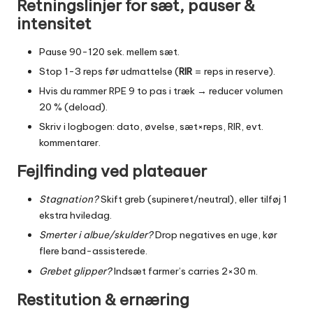
Retningslinjer for sæt, pauser &
intensitet
Pause 90-120 sek. mellem sæt.
Stop 1-3 reps før udmattelse (
RIR
= reps in reserve).
Hvis du rammer RPE 9 to pas i træk → reducer volumen
20 % (deload).
Skriv i logbogen: dato, øvelse, sæt×reps, RIR, evt.
kommentarer.
Fejlfinding ved plateauer
Stagnation?
Skift greb (supineret/neutral), eller tilføj 1
ekstra hviledag.
Smerter i albue/skulder?
Drop negatives en uge, kør
flere band-assisterede.
Grebet glipper?
Indsæt farmer’s carries 2×30 m.
Restitution & ernæring