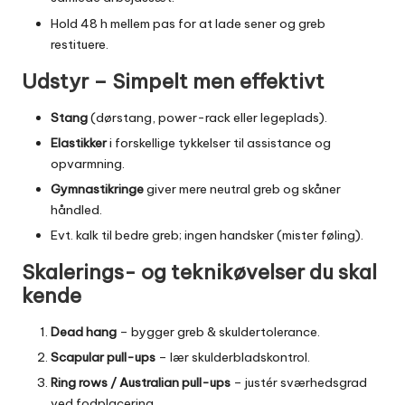
Hold 48 h mellem pas for at lade sener og greb
restituere.
Udstyr – Simpelt men effektivt
Stang
(dørstang, power-rack eller legeplads).
Elastikker
i forskellige tykkelser til assistance og
opvarmning.
Gymnastikringe
giver mere neutral greb og skåner
håndled.
Evt. kalk til bedre greb; ingen handsker (mister føling).
Skalerings- og teknikøvelser du skal
kende
Dead hang
– bygger greb & skuldertolerance.
Scapular pull-ups
– lær skulderbladskontrol.
Ring rows / Australian pull-ups
– justér sværhedsgrad
ved fodplacering.