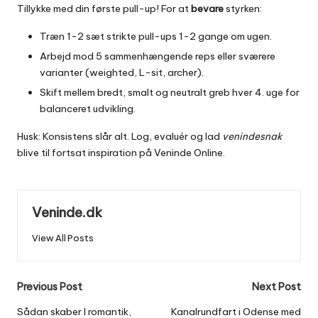
Tillykke med din første pull-up! For at
bevare
styrken:
Træn 1-2 sæt strikte pull-ups 1-2 gange om ugen.
Arbejd mod 5 sammenhængende reps eller sværere
varianter (weighted, L-sit, archer).
Skift mellem bredt, smalt og neutralt greb hver 4. uge for
balanceret udvikling.
Husk: Konsistens slår alt. Log, evaluér og lad
venindesnak
blive til fortsat inspiration på Veninde Online.
Veninde.dk
View All Posts
Post
Previous Post
Next Post
navigation
Sådan skaber I romantik,
Kanalrundfart i Odense med