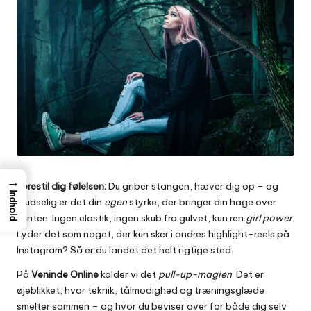
→
Forestil dig følelsen:
Du griber stangen, hæver dig op – og
Indhold
pludselig er det din
egen
styrke, der bringer din hage over
kanten. Ingen elastik, ingen skub fra gulvet, kun ren
girl power
.
Lyder det som noget, der kun sker i andres highlight-reels på
Instagram? Så er du landet det helt rigtige sted.
På
Veninde Online
kalder vi det
pull-up-magien
. Det er
øjeblikket, hvor teknik, tålmodighed og træningsglæde
smelter sammen – og hvor du beviser over for både dig selv