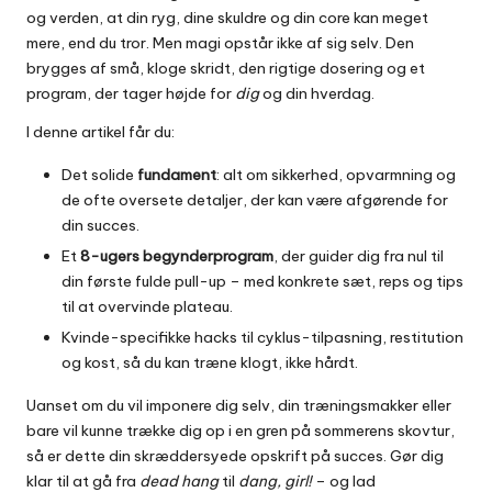
og verden, at din ryg, dine skuldre og din core kan meget
mere, end du tror. Men magi opstår ikke af sig selv. Den
brygges af små, kloge skridt, den rigtige dosering og et
program, der tager højde for
dig
og din hverdag.
I denne artikel får du:
Det solide
fundament
: alt om sikkerhed, opvarmning og
de ofte oversete detaljer, der kan være afgørende for
din succes.
Et
8-ugers begynderprogram
, der guider dig fra nul til
din første fulde pull-up – med konkrete sæt, reps og tips
til at overvinde plateau.
Kvinde-specifikke hacks til cyklus-tilpasning, restitution
og kost, så du kan træne klogt, ikke hårdt.
Uanset om du vil imponere dig selv, din træningsmakker eller
bare vil kunne trække dig op i en gren på sommerens skovtur,
så er dette din skræddersyede opskrift på succes. Gør dig
klar til at gå fra
dead hang
til
dang, girl!
– og lad