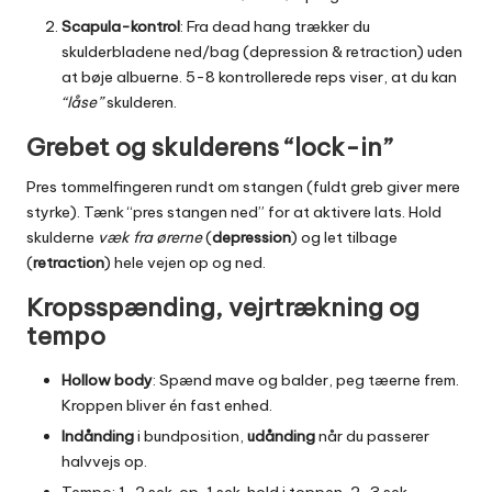
Scapula-kontrol
: Fra dead hang trækker du
skulderbladene ned/bag (depression & retraction) uden
at bøje albuerne. 5-8 kontrollerede reps viser, at du kan
“låse”
skulderen.
Grebet og skulderens “lock-in”
Pres tommelfingeren rundt om stangen (fuldt greb giver mere
styrke). Tænk “pres stangen ned” for at aktivere lats. Hold
skulderne
væk fra ørerne
(
depression
) og let tilbage
(
retraction
) hele vejen op og ned.
Kropsspænding, vejrtrækning og
tempo
Hollow body
: Spænd mave og balder, peg tæerne frem.
Kroppen bliver én fast enhed.
Indånding
i bundposition,
udånding
når du passerer
halvvejs op.
Tempo: 1-2 sek. op, 1 sek. hold i toppen, 2-3 sek.