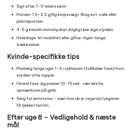
Sigt efter 7-9 timers søvn.
Protein: 1,6-2,2 g/kg kropsvægt. Brug evt. valle eller
planteprotein.
3-5 g kreatin monohydrat dagligt kan øge styrken.
Hviledage: let mobilitet eller gåtur; ingen tunge
trækøvelser.
Kvinde-specifikke tips
Planlæg tunge uger 1-2 i cyklussen (follikulær fase) hvor
styrken ofte topper.
I luteal fase: øg pauser 10-15 sek., vær ekstra
opmærksom på greb.
Sørg for jernstatus – især hvis du er vegetar/veganer;
få tjekket ferritin.
Efter uge 8 – Vedligehold & næste
mål