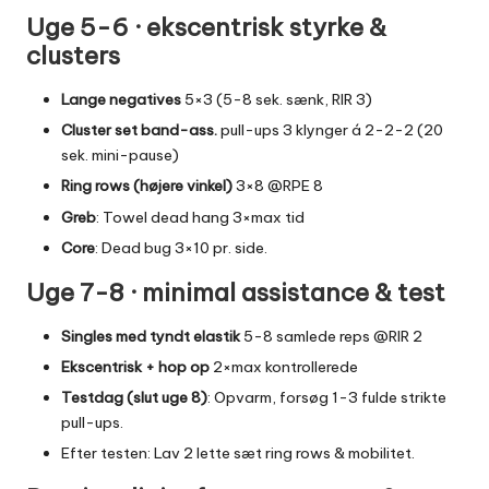
Uge 5-6 · ekscentrisk styrke &
clusters
Lange negatives
5×3 (5-8 sek. sænk, RIR 3)
Cluster set band-ass.
pull-ups 3 klynger á 2-2-2 (20
sek. mini-pause)
Ring rows (højere vinkel)
3×8 @RPE 8
Greb
: Towel dead hang 3×max tid
Core
: Dead bug 3×10 pr. side.
Uge 7-8 · minimal assistance & test
Singles med tyndt elastik
5-8 samlede reps @RIR 2
Ekscentrisk + hop op
2×max kontrollerede
Testdag (slut uge 8)
: Opvarm, forsøg 1-3 fulde strikte
pull-ups.
Efter testen: Lav 2 lette sæt ring rows & mobilitet.