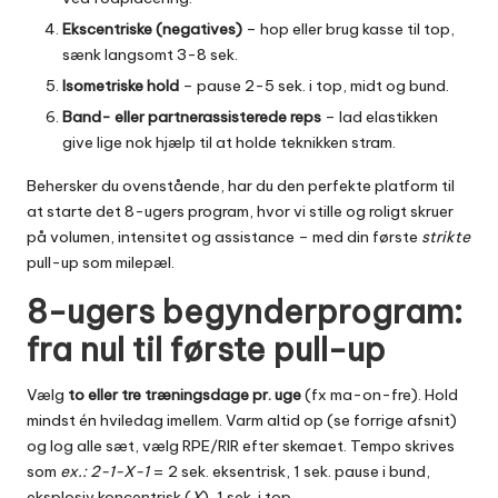
Ekscentriske (negatives)
– hop eller brug kasse til top,
sænk langsomt 3-8 sek.
Isometriske hold
– pause 2-5 sek. i top, midt og bund.
Band- eller partnerassisterede reps
– lad elastikken
give lige nok hjælp til at holde teknikken stram.
Behersker du ovenstående, har du den perfekte platform til
at starte det 8-ugers program, hvor vi stille og roligt skruer
på volumen, intensitet og assistance – med din første
strikte
pull-up som milepæl.
8-ugers begynderprogram:
fra nul til første pull-up
Vælg
to eller tre træningsdage pr. uge
(fx ma-on-fre). Hold
mindst én hviledag imellem. Varm altid op (se forrige afsnit)
og log alle sæt, vælg RPE/RIR efter skemaet. Tempo skrives
som
ex.: 2-1-X-1
= 2 sek. eksentrisk, 1 sek. pause i bund,
eksplosiv koncentrisk (
X
), 1 sek. i top.