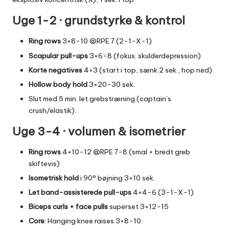
Uge 1-2 · grundstyrke & kontrol
Ring rows
3×8-10 @RPE 7 (2-1-X-1)
Scapular pull-ups
3×6-8 (fokus: skulderdepression)
Korte negatives
4×3 (start i top, sænk 2 sek., hop ned)
Hollow body hold
3×20-30 sek.
Slut med 5 min. let grebstræning (captain’s
crush/elastik).
Uge 3-4 · volumen & isometrier
Ring rows
4×10-12 @RPE 7-8 (smal + bredt greb
skiftevis)
Isometrisk hold
i 90° bøjning 3×10 sek.
Let band-assisterede pull-ups
4×4-6 (3-1-X-1)
Biceps curls + face pulls
superset 3×12-15
Core
: Hanging knee raises 3×8-10.