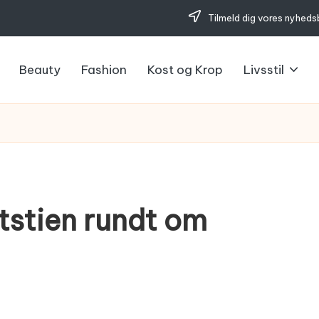
Tilmeld dig vores nyheds
Beauty
Fashion
Kost og Krop
Livsstil
ststien rundt om