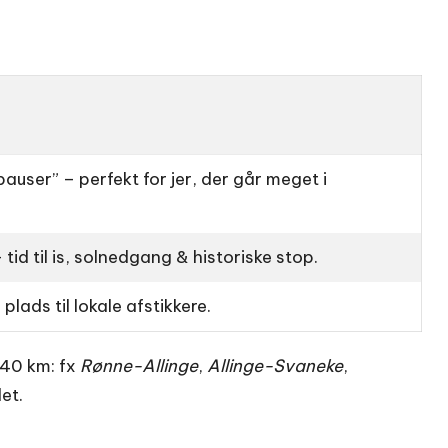
user” – perfekt for jer, der går meget i
 tid til is, solnedgang & historiske stop.
plads til lokale afstikkere.
-40 km: fx
Rønne-Allinge
,
Allinge-Svaneke
,
et.