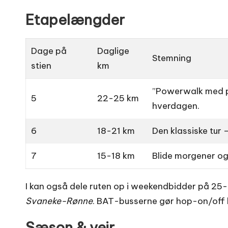
Etapelængder
Dage på
Daglige
Stemning
stien
km
”Powerwalk med pa
5
22-25 km
hverdagen.
6
18-21 km
Den klassiske tur –
7
15-18 km
Blide morgener og 
I kan også dele ruten op i weekendbidder på 25
Svaneke-Rønne
. BAT-busserne gør hop-on/off l
Sæson & vejr