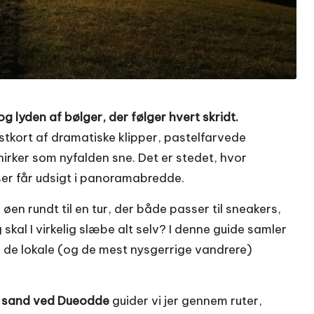
 og lyden af bølger, der følger hvert skridt.
stkort af dramatiske klipper, pastelfarvede
rker som nyfalden sne. Det er stedet, hvor
user får udsigt i panoramabredde.
 rundt til en tur, der både passer til sneakers,
 skal I virkelig slæbe alt selv? I denne guide samler
un de lokale (og de mest nysgerrige vandrere)
de sand ved Dueodde
guider vi jer gennem ruter,