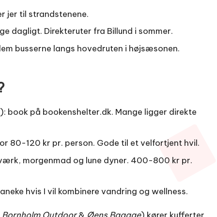
 jer til strandstenene.
dagligt. Direkteruter fra Billund i sommer.
lem busserne langs hovedruten i højsæsonen.
?
r): book på
bookenshelter.dk
. Mange ligger direkte
or 80-120 kr pr. person. Gode til et velfortjent hvil.
ærk, morgenmad og lune dyner. 400-800 kr pr.
aneke hvis I vil kombinere vandring og wellness.
x
Bornholm Outdoor
&
Øens Bagage
) kører kufferter