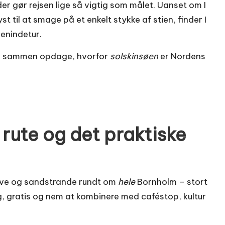
er gør rejsen lige så vigtig som målet. Uanset om I
 til at smage på et enkelt stykke af stien, finder I
venindetur.
os sammen opdage, hvorfor
solskinsøen
er Nordens
 rute og det praktiske
skove og sandstrande rundt om
hele
Bornholm – stort
ig, gratis og nem at kombinere med caféstop, kultur