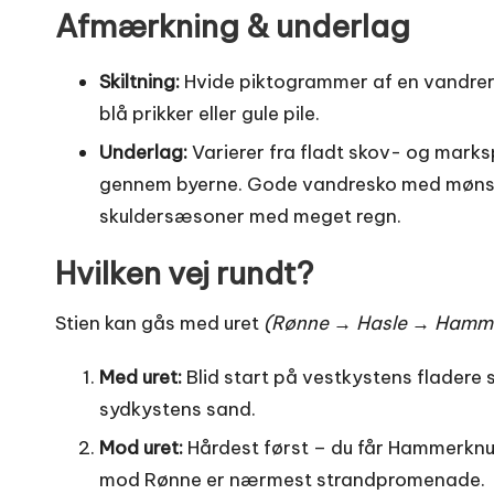
Afmærkning & underlag
Skiltning:
Hvide piktogrammer af en vandrer 
blå prikker eller gule pile.
Underlag:
Varierer fra fladt skov- og marksp
gennem byerne. Gode vandresko med mønster
skuldersæsoner med meget regn.
Hvilken vej rundt?
Stien kan gås med uret
(Rønne → Hasle → Hamm
Med uret:
Blid start på vestkystens fladere st
sydkystens sand.
Mod uret:
Hårdest først – du får Hammerknud
mod Rønne er nærmest strandpromenade.