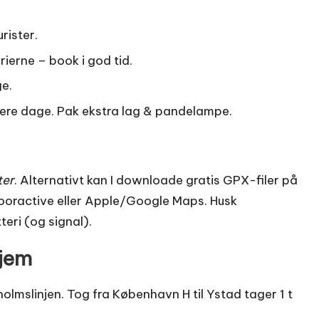
rister.
ierne – book i god tid.
e.
tere dage. Pak ekstra lag & pandelampe.
ter
. Alternativt kan I downloade gratis GPX-filer på
ooractive eller Apple/Google Maps. Husk
eri (og signal).
hjem
lmslinjen. Tog fra København H til Ystad tager 1 t