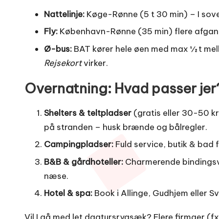
Nattelinje:
Køge-Rønne (5 t 30 min) – I sover
Fly:
København-Rønne (35 min) flere afgange 
Ø-bus:
BAT kører hele øen med max ½ t mel
Rejsekort
virker.
Overnatning: Hvad passer jer
Shelters & teltpladser
(gratis eller 30-50 k
på stranden – husk brænde og bålregler.
Campingpladser:
Fuld service, butik & bad f
B&B & gårdhoteller:
Charmerende bindingsv
næse.
Hotel & spa:
Book i Allinge, Gudhjem eller Sv
Vil I gå med let dagtursrygsæk? Flere firmaer (f