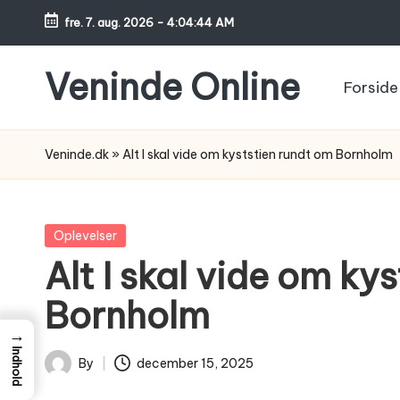
fre. 7. aug. 2026
-
4:04:45 AM
Skip
to
Veninde Online
Forside
content
Hvor
venindesnak
Veninde.dk
»
Alt I skal vide om kyststien rundt om Bornholm
bliver
til
inspiration
Posted
Oplevelser
in
Alt I skal vide om ky
Bornholm
→
Indhold
By
december 15, 2025
Posted
by