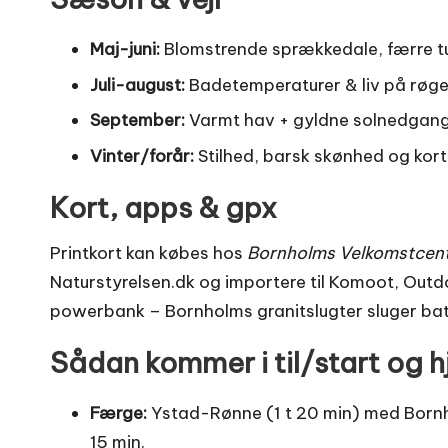
Maj-juni:
Blomstrende sprækkedale, færre tu
Juli-august:
Badetemperaturer & liv på røger
September:
Varmt hav + gyldne solnedgang
Vinter/forår:
Stilhed, barsk skønhed og kor
Kort, apps & gpx
Printkort kan købes hos
Bornholms Velkomstcen
Naturstyrelsen.dk
og importere til Komoot, Outd
powerbank – Bornholms granitslugter sluger batt
Sådan kommer i til/start og 
Færge:
Ystad-Rønne (1 t 20 min) med Bornho
15 min.