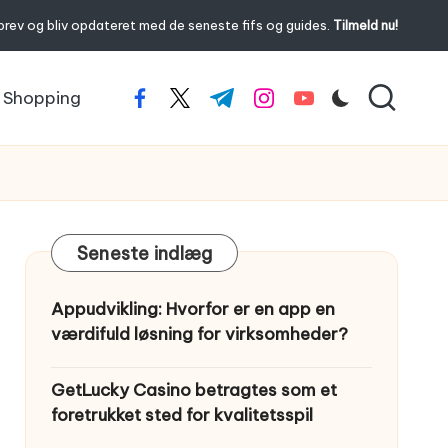
brev og bliv opdateret med de seneste fifs og guides.
Tilmeld nu!
Shopping
facebook.com
twitter.com
t.me
instagram.com
youtube.com
Seneste indlæg
Appudvikling: Hvorfor er en app en
værdifuld løsning for virksomheder?
GetLucky Casino betragtes som et
foretrukket sted for kvalitetsspil