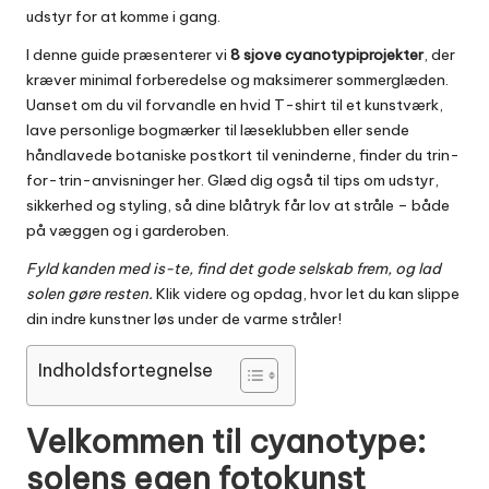
udstyr for at komme i gang.
I denne guide præsenterer vi
8 sjove cyanotypiprojekter
, der
kræver minimal forberedelse og maksimerer sommerglæden.
Uanset om du vil forvandle en hvid T-shirt til et kunstværk,
lave personlige bogmærker til læseklubben eller sende
håndlavede botaniske postkort til veninderne, finder du trin-
for-trin-anvisninger her. Glæd dig også til tips om udstyr,
sikkerhed og styling, så dine blåtryk får lov at stråle – både
på væggen og i garderoben.
Fyld kanden med is-te, find det gode selskab frem, og lad
solen gøre resten.
Klik videre og opdag, hvor let du kan slippe
din indre kunstner løs under de varme stråler!
Indholdsfortegnelse
Velkommen til cyanotype:
solens egen fotokunst