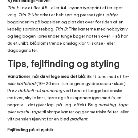
8) Notesbogs-cover:
Trin 1:
Lav et flot A5- eller A4-cyanotypeprint efter eget
valg.
Trin 2:
Når arket er helt tørt og presset glat, påfør
bogbinderlim på bagsiden og glat det over forsiden af en
kedelig spiralnotesbog.
Trin 3:
Trim kanterne med hobbykniv
og læg bogen i pres under tunge bøger natten over – så har
du et unikt, blåblomstrende omslag klar til skitse- eller
dagbogsnoter.
Tips, fejlfinding og styling
Variationer, når du vil lege med det blå:
Skift tone med et
te-
eller kaffebad
(10-20 min. i lun te giver gyldne sepia-skær).
Prøv
dobbelt-eksponering
ved først at lægge botaniske
motiver, skylle kort, tørre og så eksponere igen med fx en
negativ – det giver lag-på-lag-effekt. Brug
masking-tape
eller washi-tape
til skarpe kanter og geometriske felter, eller
vift penslen ujævnt for en blød
gradient
.
Fejlfinding på et øjeblik: