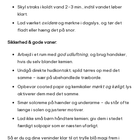
Skyl straks i koldt vand 2-3 min., indtil vandet løber
klart.
Lad værket
oxidere
og mørkne i dagslys, og tør det
fladt eller hæng det på snor.
Sikkerhed & gode vaner:
Arbejd i et rum med
god udluftning
, og brug handsker,
hvis du selv blander kemien.
Undgå direkte hudkontakt; spild tørres op med det
samme – især på ubehandlede træborde.
Opbevar coated papir og kemikalier
mørkt og køligt
; lys
aktiverer dem med det samme.
Smør solcreme på hænder og underarme – du står ofte
længe i solen og justerer motiver.
Lad ikke små børn håndtere kemien; giv dem i stedet
færdigt solpapir som er næsten ufarligt.
Så er du og dine veninder klar til at trylle blå magi frem i