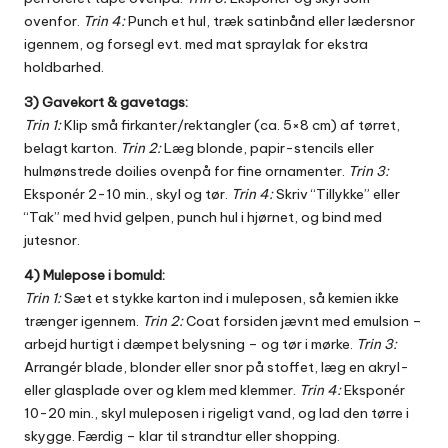
ovenfor.
Trin 4:
Punch et hul, træk satinbånd eller lædersnor
igennem, og forsegl evt. med mat spraylak for ekstra
holdbarhed.
3) Gavekort & gavetags:
Trin 1:
Klip små firkanter/rektangler (ca. 5×8 cm) af tørret,
belagt karton.
Trin 2:
Læg blonde, papir-stencils eller
hulmønstrede doilies ovenpå for fine ornamenter.
Trin 3:
Eksponér 2-10 min., skyl og tør.
Trin 4:
Skriv “Tillykke” eller
“Tak” med hvid gelpen, punch hul i hjørnet, og bind med
jutesnor.
4) Mulepose i bomuld:
Trin 1:
Sæt et stykke karton ind i muleposen, så kemien ikke
trænger igennem.
Trin 2:
Coat forsiden jævnt med emulsion –
arbejd hurtigt i dæmpet belysning – og tør i mørke.
Trin 3:
Arrangér blade, blonder eller snor på stoffet, læg en akryl-
eller glasplade over og klem med klemmer.
Trin 4:
Eksponér
10-20 min., skyl muleposen i rigeligt vand, og lad den tørre i
skygge. Færdig – klar til strandtur eller shopping.