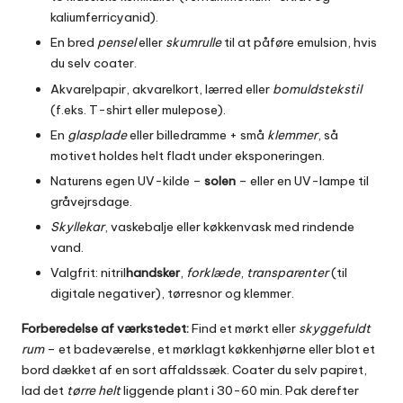
kaliumferricyanid).
En bred
pensel
eller
skumrulle
til at påføre emulsion, hvis
du selv coater.
Akvarelpapir, akvarelkort, lærred eller
bomuldstekstil
(f.eks. T-shirt eller mulepose).
En
glasplade
eller billedramme + små
klemmer
, så
motivet holdes helt fladt under eksponeringen.
Naturens egen UV-kilde –
solen
– eller en UV-lampe til
gråvejrsdage.
Skyllekar
, vaskebalje eller køkkenvask med rindende
vand.
Valgfrit: nitril
handsker
,
forklæde
,
transparenter
(til
digitale negativer), tørresnor og klemmer.
Forberedelse af værkstedet:
Find et mørkt eller
skyggefuldt
rum
– et badeværelse, et mørklagt køkkenhjørne eller blot et
bord dækket af en sort affaldssæk. Coater du selv papiret,
lad det
tørre helt
liggende plant i 30-60 min. Pak derefter