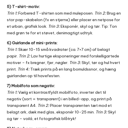
5) T-shirt-motiv:
Trin 1:
Forbered T-shirten som med muleposen.
Trin 2:
Brug en
stor pap-skabelon (fx en stjerne) eller placer en netpose for
et urban, grafisk look.
Trin 3:
Eksponér, skyl og tør. Tip: Ton
med grøn te for et støvet, denimagtigt udtryk.
6) Guirlande af mini-prints:
Trin 1:
Skær 10-15 små kvadrater (ca. 7×7 cm) af belagt
papir.
Trin 2:
Lav hurtige eksponeringer med forskelligartede
motiver – fx bregner, fjer, nøgler.
Trin 3:
Skyl, tør og hul hvert
print.
Trin 4:
Træk prints på en lang bomuldssnor, og hæng
guirlanden op til havefesten.
7) Mobilfoto som negativ:
Trin 1:
Vælg et kontrastfyldt mobilfoto, inverter det til
negativ (sort = transparent) i en billed-app, og print på
transparent A4.
Trin 2:
Placer transparenten tæt mod et
belagt ark, dæk med glas, eksponér 10-25 min.
Trin 3:
Skyl
og tør – voilá, et fotografisk blåtryk!