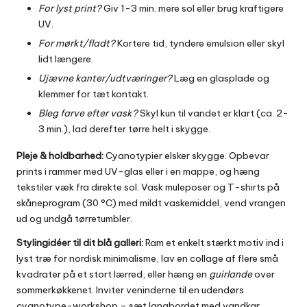
For lyst print?
Giv 1-3 min. mere sol eller brug kraftigere
UV.
For mørkt/fladt?
Kortere tid, tyndere emulsion eller skyl
lidt længere.
Ujævne kanter/udtværinger?
Læg en glasplade og
klemmer for tæt kontakt.
Bleg farve efter vask?
Skyl kun til vandet er klart (ca. 2-
3 min.), lad derefter tørre helt i skygge.
Pleje & holdbarhed:
Cyanotypier elsker skygge. Opbevar
prints i rammer med UV-glas eller i en mappe, og hæng
tekstiler væk fra direkte sol. Vask muleposer og T-shirts på
skåneprogram (30 °C) med mildt vaskemiddel, vend vrangen
ud og undgå tørretumbler.
Stylingidéer til dit blå galleri:
Ram et enkelt stærkt motiv ind i
lyst træ for nordisk minimalisme, lav en collage af flere små
kvadrater på et stort lærred, eller hæng en
guirlande
over
sommerkøkkenet. Inviter veninderne til en udendørs
cyanotype-workshop – sæt langbordet med vandkar,