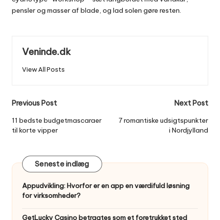
pensler og masser af blade, og lad solen gøre resten.
Veninde.dk
View All Posts
Post
Previous Post
Next Post
navigation
11 bedste budgetmascaraer
7 romantiske udsigtspunkter
til korte vipper
i Nordjylland
Seneste indlæg
Appudvikling: Hvorfor er en app en værdifuld løsning
for virksomheder?
GetLucky Casino betragtes som et foretrukket sted