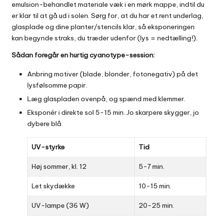
emulsion-behandlet materiale væk i en mørk mappe, indtil du
er klar til at gå ud i solen. Sørg for, at du har et rent underlag,
glasplade og dine planter/stencils klar, så eksponeringen
kan begynde straks, du træder udenfor (lys = nedtælling!).
Sådan foregår en hurtig cyanotype-session:
Anbring motiver (blade, blonder, fotonegativ) på det
lysfølsomme papir.
Læg glaspladen ovenpå, og spænd med klemmer.
Eksponér i direkte sol 5-15 min. Jo skarpere skygger, jo
dybere blå.
UV-styrke
Tid
Høj sommer, kl. 12
5-7 min.
Let skydække
10-15 min.
UV-lampe (36 W)
20-25 min.