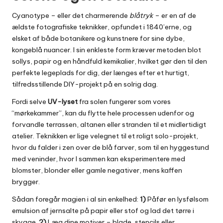
Cyanotype – eller det charmerende
blåtryk
– er en af de
ældste fotografiske teknikker, opfundet i 1840’erne, og
elsket af både botanikere og kunstnere for sine dybe,
kongeblå nuancer. I sin enkleste form kræver metoden blot
sollys, papir og en håndfuld kemikalier, hvilket gør den til den
perfekte legeplads for dig, der længes efter et hurtigt,
tilfredsstillende DIY-projekt på en solrig dag.
Fordi selve
UV-lyset
fra solen fungerer som vores
“mørkekammer”, kan du flytte hele processen udenfor og
forvandle terrassen, altanen eller stranden til et midlertidigt
atelier. Teknikken er lige velegnet til et roligt solo-projekt,
hvor du falder i zen over de blå farver, som til en hyggestund
med veninder, hvor I sammen kan eksperimentere med
blomster, blonder eller gamle negativer, mens kaffen
brygger.
Sådan foregår magien i al sin enkelhed:
1)
Påfør en lysfølsom
emulsion af jernsalte på papir eller stof og lad det tørre i
skygge.
2)
Læg dine motiver – blade, stencils eller