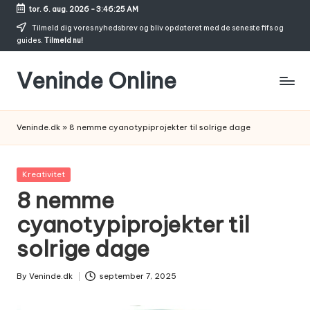
tor. 6. aug. 2026
-
3:46:26 AM
Skip
Tilmeld dig vores nyhedsbrev og bliv opdateret med de seneste fifs og
guides.
Tilmeld nu!
to
content
Veninde Online
Hvor
venindesnak
Veninde.dk
»
8 nemme cyanotypiprojekter til solrige dage
bliver
til
inspiration
Posted
Kreativitet
in
8 nemme
cyanotypiprojekter til
solrige dage
By
Veninde.dk
september 7, 2025
Posted
by