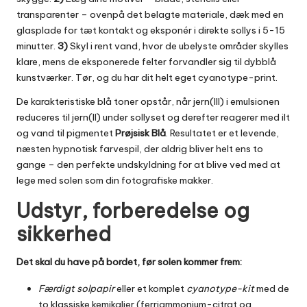
transparenter – ovenpå det belagte materiale, dæk med en
glasplade for tæt kontakt og eksponér i direkte sollys i 5-15
minutter.
3)
Skyl i rent vand, hvor de ubelyste områder skylles
klare, mens de eksponerede felter forvandler sig til dybblå
kunstværker. Tør, og du har dit helt eget cyanotype-print.
De karakteristiske blå toner opstår, når jern(III) i emulsionen
reduceres til jern(II) under sollyset og derefter reagerer med ilt
og vand til pigmentet
Prøjsisk Blå
. Resultatet er et levende,
næsten hypnotisk farvespil, der aldrig bliver helt ens to
gange – den perfekte undskyldning for at blive ved med at
lege med solen som din fotografiske makker.
Udstyr, forberedelse og
sikkerhed
Det skal du have på bordet, før solen kommer frem:
Færdigt solpapir
eller et komplet
cyanotype-kit
med de
to klassiske kemikalier (ferriammonium-citrat og