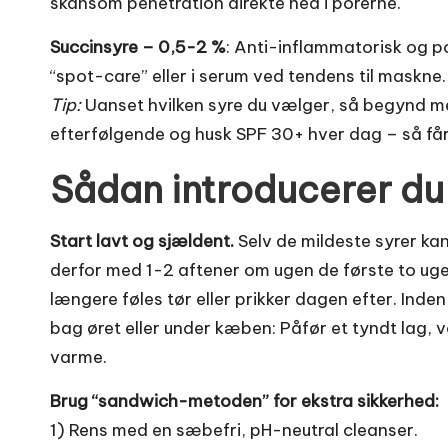
skånsom penetration direkte ned i porerne.
Succinsyre – 0,5-2 %
: Anti-inflammatorisk og p
“spot-care” eller i serum ved tendens til maskne.
Tip:
Uanset hvilken syre du vælger, så begynd me
efterfølgende og husk SPF 30+ hver dag – så får
Sådan introducerer du 
Start lavt og sjældent.
Selv de mildeste syrer kan
derfor med 1-2 aftener om ugen de første to uger
længere føles tør eller prikker dagen efter. Inde
bag øret eller under kæben: Påfør et tyndt lag, v
varme.
Brug “sandwich-metoden” for ekstra sikkerhed:
1) Rens med en sæbefri, pH-neutral cleanser.