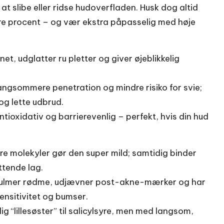
at slibe eller ridse hudoverfladen. Husk dog altid
vere procent – og vær ekstra påpasselig med høje
et, udglatter ru pletter og giver øjeblikkelig
langsommere penetration og mindre risiko for svie;
og lette udbrud.
ntioxidativ og barrierevenlig – perfekt, hvis din hud
ore molekyler gør den super mild; samtidig binder
ttende lag.
ulmer rødme, udjævner post-akne-mærker og har
sensitivitet og bumser.
lig “lillesøster” til salicylsyre, men med langsom,