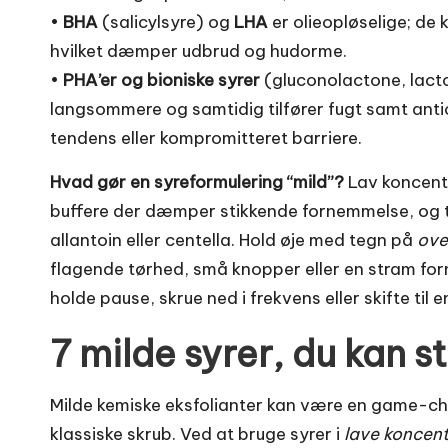
•
BHA
(salicylsyre) og
LHA
er olieopløselige; de
hvilket dæmper udbrud og hudorme.
•
PHA’er og bioniske syrer
(gluconolactone, lacto
langsommere og samtidig tilfører fugt samt ant
tendens eller kompromitteret barriere.
Hvad gør en syreformulering “mild”?
Lav koncentr
buffere der dæmper stikkende fornemmelse, og t
allantoin eller centella. Hold øje med tegn på
ove
flagende tørhed, små knopper eller en stram forn
holde pause, skrue ned i frekvens eller skifte til 
7 milde syrer, du kan 
Milde kemiske eksfolianter kan være en game-chan
klassiske skrub. Ved at bruge syrer i
lave koncent