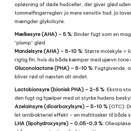
opløsning af døde hudceller, der giver glød uden 
tommelfingerreglen: jo mere sensitiv hud, jo la
mængder glykolsyre.
Mælkesyre (AHA) – 5 %
: Binder fugt som en magn
“plump” glød.
Mandelsyre (AHA) – 5-10 %
: Større molekyle = 
rigtig fin, hvis du både kæmper med ujævn tone 
Gluconolactone (PHA) – 5-10 %
: Fugtgivende, a
bliver rød af næsten alt andet.
Lactobionsyre (bionisk PHA) – 2-5 %
: Ekstra st
den fugt og hjælper med at styrke hudens besky
Azelainsyre (dicarboxylsyre) – 5-10 %
(OTC): D
let antibakteriel effekt – en multitasker til både 
LHA (lipohydroxysyre) – 0,05-0,3 %
: Olieopløse