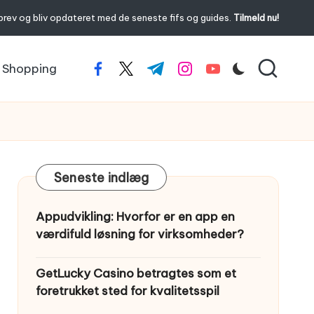
brev og bliv opdateret med de seneste fifs og guides.
Tilmeld nu!
Shopping
facebook.com
twitter.com
t.me
instagram.com
youtube.com
Seneste indlæg
Appudvikling: Hvorfor er en app en
værdifuld løsning for virksomheder?
GetLucky Casino betragtes som et
foretrukket sted for kvalitetsspil