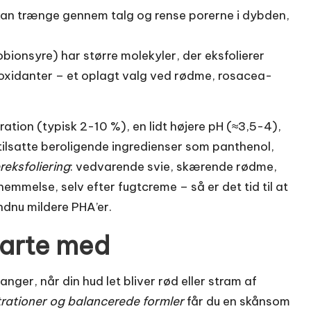
 kan trænge gennem talg og rense porerne i dybden,
bionsyre) har større molekyler, der eksfolierer
ioxidanter – et oplagt valg ved rødme, rosacea-
ation (typisk 2-10 %), en lidt højere pH (≈3,5-4),
ilsatte beroligende ingredienser som panthenol,
reksfoliering
: vedvarende svie, skærende rødme,
emmelse, selv efter fugtcreme – så er det tid til at
endnu mildere PHA’er.
starte med
ger, når din hud let bliver rød eller stram af
rationer og balancerede formler
får du en skånsom