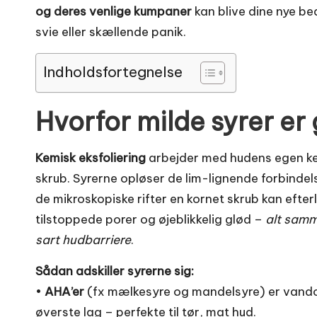
og deres venlige kumpaner
kan blive dine nye be
svie eller skællende panik.
Indholdsfortegnelse
Hvorfor milde syrer er 
Kemisk eksfoliering
arbejder med hudens egen kemi
skrub. Syrerne opløser de lim-lignende forbindels
de mikroskopiske rifter en kornet skrub kan efter
tilstoppede porer og øjeblikkelig glød –
alt samme
sart hudbarriere
.
Sådan adskiller syrerne sig:
•
AHA’er
(fx mælkesyre og mandelsyre) er vandop
øverste lag – perfekte til tør, mat hud.