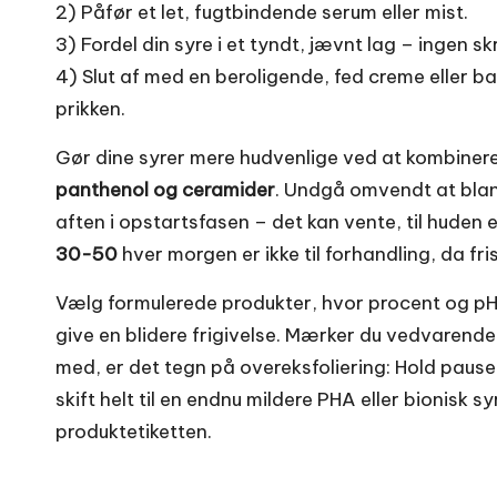
2) Påfør et let, fugtbindende serum eller mist.
3) Fordel din syre i et tyndt, jævnt lag – ingen s
4) Slut af med en beroligende, fed creme eller 
prikken.
Gør dine syrer mere hudvenlige ved at kombine
panthenol og ceramider
. Undgå omvendt at blan
aften i opstartsfasen – det kan vente, til huden e
30-50
hver morgen er ikke til forhandling, da fri
Vælg formulerede produkter, hvor procent og pH 
give en blidere frigivelse. Mærker du vedvarende
med, er det tegn på overeksfoliering: Hold pause
skift helt til en endnu mildere PHA eller bionisk
produktetiketten.