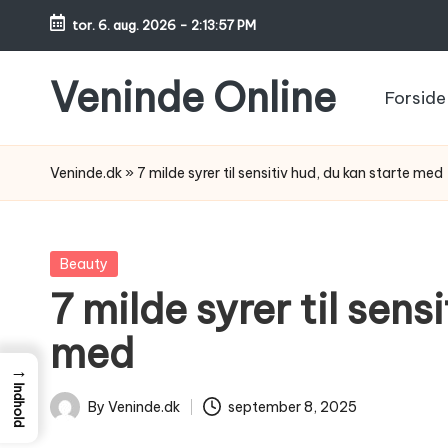
tor. 6. aug. 2026
-
2:13:58 PM
Skip
to
Veninde Online
Forside
content
Hvor
venindesnak
Veninde.dk
»
7 milde syrer til sensitiv hud, du kan starte med
bliver
til
inspiration
Posted
Beauty
in
7 milde syrer til sens
med
→
Indhold
By
Veninde.dk
september 8, 2025
Posted
by