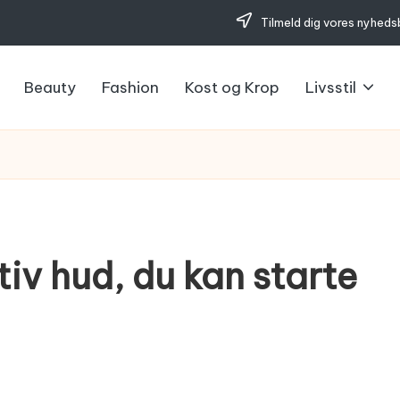
Tilmeld dig vores nyheds
Beauty
Fashion
Kost og Krop
Livsstil
itiv hud, du kan starte