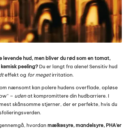
 levende hud, men bliver du rød som en tomat,
 kemisk peeling?
Du er langt fra alene! Sensitiv hud
dt
effekt og
for meget
irritation.
som nænsomt kan polere hudens overflade, opløse
low” –
uden
at kompromittere din hudbarriere. I
 mest skånsomme stjerner, der er perfekte, hvis du
sfolieringsverden.
os gennemgå, hvordan
mælkesyre, mandelsyre, PHA’er