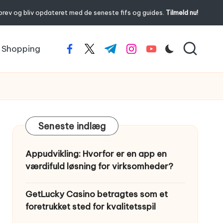
brev og bliv opdateret med de seneste fifs og guides.
Tilmeld nu!
Shopping
facebook.com
twitter.com
t.me
instagram.com
youtube.com
Seneste indlæg
Appudvikling: Hvorfor er en app en
værdifuld løsning for virksomheder?
GetLucky Casino betragtes som et
foretrukket sted for kvalitetsspil