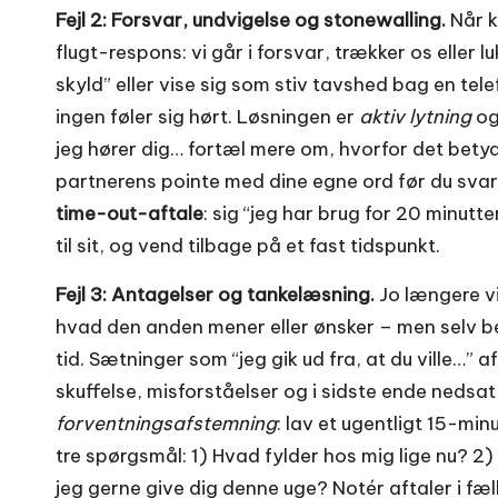
Fejl 2: Forsvar, undvigelse og stonewalling.
Når k
flugt-respons: vi går i forsvar, trækker os eller l
skyld” eller vise sig som stiv tavshed bag en t
ingen føler sig hørt. Løsningen er
aktiv lytning
og
jeg hører dig… fortæl mere om, hvorfor det bety
partnerens pointe med dine egne ord før du svare
time-out-aftale
: sig “jeg har brug for 20 minutte
til sit, og vend tilbage på et fast tidspunkt.
Fejl 3: Antagelser og tankelæsning.
Jo længere vi
hvad den anden mener eller ønsker – men selv 
tid. Sætninger som “jeg gik ud fra, at du ville…” 
skuffelse, misforståelser og i sidste ende nedsa
forventningsafstemning
: lav et ugentligt 15-mi
tre spørgsmål: 1) Hvad fylder hos mig lige nu? 2) 
jeg gerne give dig denne uge? Notér aftaler i fæ