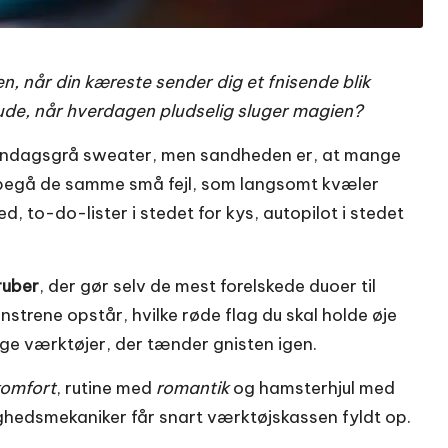
 når din kæreste sender dig et fnisende blik
ude, når hverdagen pludselig sluger magien?
ndags­grå sweater, men sandheden er, at mange
t begå de samme små fejl, som langsomt kvæler
ed, to-do-lister i stedet for kys, autopilot i stedet
ruber
, der gør selv de mest forelskede duoer til
strene opstår, hvilke røde flag du skal holde øje
ige værktøjer, der tænder gnisten igen.
komfort
, rutine med
romantik
og hamsterhjul med
ligheds­mekaniker får snart værktøjskassen fyldt op.