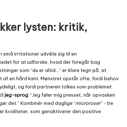
er lysten: kritik,
må irritationer udvikle sig til en
tedet for at udforske, hvad der foregår bag
ninger som “du er altid…” er klare tegn på, at
t af en hård kant. Mønstret opstår ofte, fordi behov
ydeligt, og fordi partneren tolkes som problemet
il
jeg-sprog
: “Jeg føler mig presset, når opvasken
i gør det.” Kombinér med daglige “
microroser
” ‑ tre
er kvaliteter, som genaktiverer den positive