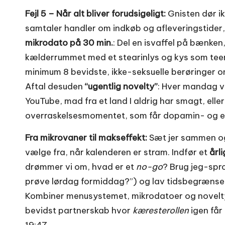
Fejl 5 – Når alt bliver forudsigeligt:
Gnisten dør i
samtaler handler om indkøb og afleveringstider,
mikrodato på 30 min.
: Del en isvaffel på bænken
kælderrummet med et stearinlys og kys som tee
minimum 8 bevidste, ikke-seksuelle berøringer 
Aftal desuden
“ugentlig novelty”
: Hver mandag væ
YouTube, mad fra et land I aldrig har smagt, eller 
overraskelsesmomentet, som får dopamin- og end
Fra mikrovaner til makseffekt:
Sæt jer sammen o
vælge fra, når kalenderen er stram. Indfør et
årl
drømmer vi om, hvad er et
no-go
? Brug jeg-spr
prøve lørdag formiddag?”) og lav tidsbegrænsede
Kombiner menusystemet, mikrodatoer og novelty-re
bevidst partnerskab hvor
kæresterollen
igen får 
19:47.