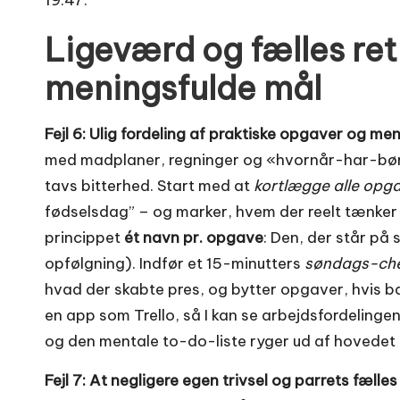
Ligeværd og fælles retn
meningsfulde mål
Fejl 6: Ulig fordeling af praktiske opgaver og men
med madplaner, regninger og «hvornår-har-børnene
tavs bitterhed. Start med at
kortlægge alle opg
fødselsdag” – og marker, hvem der reelt tænker 
princippet
ét navn pr. opgave
: Den, der står på
opfølgning). Indfør et 15-minutters
søndags-che
hvad der skabte pres, og bytter opgaver, hvis ba
en app som Trello, så I kan se arbejdsfordelinge
og den mentale to-do-liste ryger ud af hovedet 
Fejl 7: At negligere egen trivsel og parrets fæll