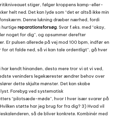
ritikniveauet stiger, følger kroppens kamp-eller-
ukker helt ned. Det kan lyde som “det er altså ikke min
elefonskærm. Denne lukning dræber nærhed, fordi
 hurtige
reparationsforsøg
. Svar f.eks. med “okay,
der noget for dig”, og opsummer derefter
r. Er pulsen allerede på vej mod 100 bpm, indfør en
r for at falde ned, så vi kan tale ordentligt”, gå hver
 har kendt hinanden, desto mere tror vi at vi ved,
bedste veninders legekærester ændrer behov over
afslører dette skjulte mønster. Det kan skabe
t lyst. Forebyg ved systematisk
nutters “pilotsæde-møde”, hvor I hver især svarer på
Hvilken støtte har jeg brug for fra dig? 3) Hvad vil
lleskalenderen, så de bliver konkrete. Kombinér med