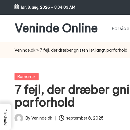
lør. 8. aug. 2026
-
8:34:04 AM
Skip
to
Veninde Online
Forside
content
Hvor
venindesnak
Veninde.dk
»
7 fejl, der dræber gnisten i et langt parforhold
bliver
til
inspiration
Posted
Romantik
in
7 fejl, der dræber gni
parforhold
→
Indhold
By
Veninde.dk
september 8, 2025
Posted
by