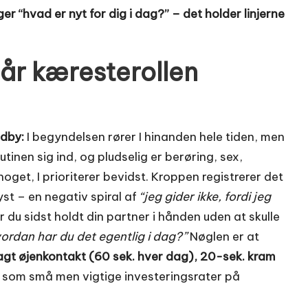
er “hvad er nyt for dig i dag?” – det holder linjerne
når kæresterollen
ndby:
I begyndelsen rører I hinanden hele tiden, men
utinen sig ind, og pludselig er berøring, sex,
oget, I prioriterer bevidst. Kroppen registrerer det
st – en negativ spiral af
“jeg gider ikke, fordi jeg
r du sidst holdt din partner i hånden uden at skulle
ordan har du det egentlig i dag?”
Nøglen er at
agt øjenkontakt (60 sek. hver dag), 20-sek. kram
r som små men vigtige investeringsrater på