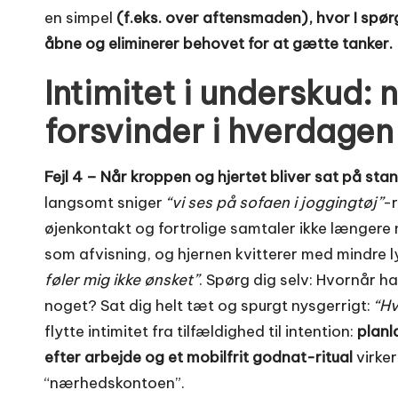
en simpel
(f.eks. over aftensmaden), hvor I spørg
åbne og eliminerer behovet for at gætte tanker.
Intimitet i underskud: 
forsvinder i hverdagen
Fejl 4 – Når kroppen og hjertet bliver sat på sta
langsomt sniger
“vi ses på sofaen i joggingtøj”
-r
øjenkontakt og fortrolige samtaler ikke længere n
som afvisning, og hjernen kvitterer med mindre ly
føler mig ikke ønsket”
. Spørg dig selv: Hvornår ha
noget? Sat dig helt tæt og spurgt nysgerrigt:
“Hv
flytte intimitet fra tilfældighed til intention:
planl
efter arbejde og et mobilfrit godnat-ritual
virke
“nærhedskontoen”.