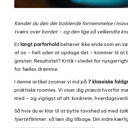
Kender du den dér boblende fornemmelse i maven,
tværs over bordet – og den lige så velkendte kn
Et
langt parforhold
behøver ikke ende som en sø
af os – helt uden at opdage det – kommer til a
gnisten. Resultatet? Kritik i stedet for nysgerrigh
for fælles drømme.
I denne artikel zoomer vi ind på
7 klassiske faldg
praktiske roomies. Vi viser dig
præcis
hvorfor møn
med – og vigtigst af alt: konkrete, hverdagsvenl
Så hvis du er klar til at bytte tavshed ud med
tal
hjerteflimmer
, så læn dig tilbage. Din indre kær