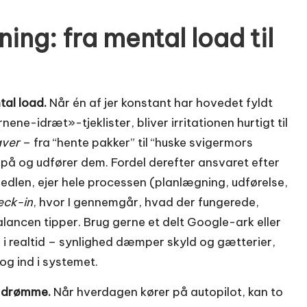
ing: fra mental load til
tal load.
Når én af jer konstant har hovedet fyldt
-idræt»-tjeklister, bliver irritationen hurtigt til
aver
– fra “hente pakker” til “huske svigermors
på og udfører dem. Fordel derefter ansvaret efter
 sedlen, ejer hele processen (planlægning, udførelse,
ck-in
, hvor I gennemgår, hvad der fungerede,
lancen tipper. Brug gerne et delt Google-ark eller
n i realtid – synlighed dæmper skyld og gætterier,
og ind i systemet.
es drømme.
Når hverdagen kører på autopilot, kan to