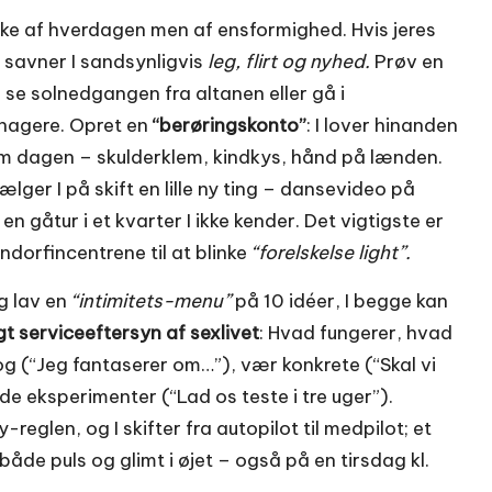
kke af hverdagen men af ensformighed. Hvis jeres
 savner I sandsynligvis
leg, flirt og nyhed.
Prøv en
, se solnedgangen fra altanen eller gå i
nagere. Opret en
“berøringskonto”
: I lover hinanden
om dagen – skulderklem, kindkys, hånd på lænden.
lger I på skift en lille ny ting – dansevideo på
en gåtur i et kvarter I ikke kender. Det vigtigste er
orfincentrene til at blinke
“forelskelse light”.
g lav en
“intimitets-menu”
på 10 idéer, I begge kan
igt serviceeftersyn af sexlivet
: Hvad fungerer, hvad
og (“Jeg fantaserer om…”), vær konkrete (“Skal vi
 eksperimenter (“Lad os teste i tre uger”).
glen, og I skifter fra autopilot til medpilot; et
både puls og glimt i øjet – også på en tirsdag kl.