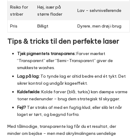
Risiko for
Høj, især på
Lav – selvnivellerende
striber
større flader
Pris
Billigt
Dyrere, men drøj i brug
Tips & tricks til den perfekte laser
Tjek pigmentets transparens:
Farver mærket
“Transparent” eller “Semi-Transparent” giver de
smukkeste washes.
Lag på lag:
To tynde lag er altid bedre end ét tykt. Det
sikrer kontrol og undgår kageeffekt.
Kuldefælde:
Kolde farver (blå, turkis) kan dæmpe varme
toner nedenunder – brug dem strategisk til skygger.
Fejl?
Tør straks af med en fugtig klud, eller slib let når
laget er tørt, og begynd forfra.
Med tålmodige, transparente lag får du et resultat, der
minder om bejdse – men med akrylmalingens uendelige