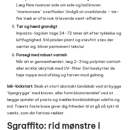
Læg flere nuancer side om side og lad kniven
“marmorsere” overfladen. Undgå at overblande – tre-
fire træk er ofte nok til levende swirl-effekter.
Tør og hærd grundigt
Impasto-lag kan tage 24-72 timer alt efter tykkelse og
luftfugtighed. Stil pladen plant og støvfrit; støv der
sætter sig, bliver permanent tekstur.
Forsegl med robust varnish
Når alt er gennemhærdet, læg 2-3 lag
polymer varnish
eller en klar akryl lak med UV-filter. Det beskytter de
høje toppe mod afslag og farven mod gulning.
Idé-kickstart:
Skab et stort abstrakt landskab ved at bygge
“bjergrygge” med kniven, eller form blomsterrelief ved at
lægge spiraler af pasta og trække kronbladslinjer udefra og
ind. Træets faste base giver dig friheden til at gå så tykt til
værks, som din fantasi rækker.
Sgraffito: rid mønstre i