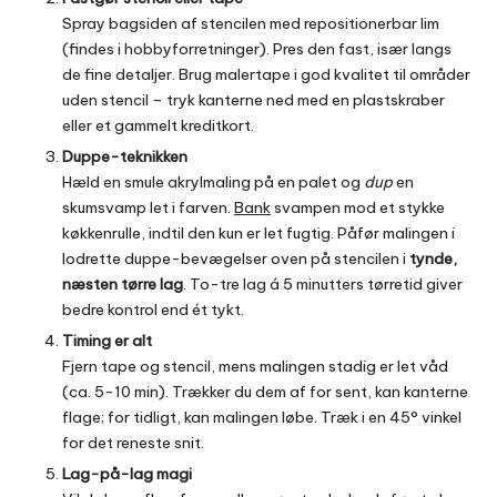
Spray bagsiden af stencilen med repositionerbar lim
(findes i hobby­forretninger). Pres den fast, især langs
de fine detaljer. Brug malertape i god kvalitet til områder
uden stencil – tryk kanterne ned med en plastskraber
eller et gammelt kreditkort.
Duppe-teknikken
Hæld en smule akrylmaling på en palet og
dup
en
skumsvamp let i farven.
Bank
svampen mod et stykke
køkkenrulle, indtil den kun er let fugtig. Påfør malingen i
lodrette duppe-bevægelser oven på stencilen i
tynde,
næsten tørre lag
. To-tre lag á 5 minutters tørretid giver
bedre kontrol end ét tykt.
Timing er alt
Fjern tape og stencil, mens malingen stadig er let våd
(ca. 5-10 min). Trækker du dem af for sent, kan kanterne
flage; for tidligt, kan malingen løbe. Træk i en 45° vinkel
for det reneste snit.
Lag-på-lag magi