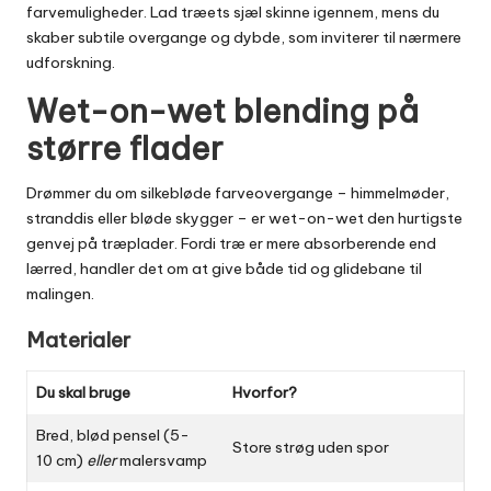
farvemuligheder. Lad træets sjæl skinne igennem, mens du
skaber subtile overgange og dybde, som inviterer til nærmere
udforskning.
Wet-on-wet blending på
større flader
Drømmer du om silkebløde farveovergange – himmelmøder,
stranddis eller bløde skygger – er wet-on-wet den hurtigste
genvej på træplader. Fordi træ er mere absorberende end
lærred, handler det om at give både tid og glidebane til
malingen.
Materialer
Du skal bruge
Hvorfor?
Bred, blød pensel (5-
Store strøg uden spor
10 cm)
eller
malersvamp