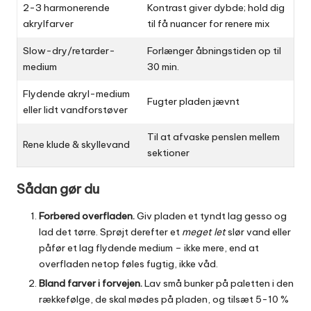
2-3 harmonerende
Kontrast giver dybde; hold dig
akrylfarver
til få nuancer for renere mix
Slow-dry/retarder-
Forlænger åbningstiden op til
medium
30 min.
Flydende akryl-medium
Fugter pladen jævnt
eller lidt vandforstøver
Til at afvaske penslen mellem
Rene klude & skyllevand
sektioner
Sådan gør du
Forbered overfladen.
Giv pladen et tyndt lag gesso og
lad det tørre. Sprøjt derefter et
meget let
slør vand eller
påfør et lag flydende medium – ikke mere, end at
overfladen netop føles fugtig, ikke våd.
Bland farver i forvejen.
Lav små bunker på paletten i den
rækkefølge, de skal mødes på pladen, og tilsæt 5-10 %