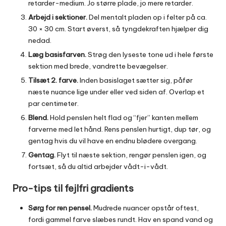
retarder-medium. Jo større plade, jo mere retarder.
Arbejd i sektioner.
Del mentalt pladen op i felter på ca.
30 × 30 cm. Start øverst, så tyngdekraften hjælper dig
nedad.
Læg basisfarven.
Strøg den lyseste tone ud i hele første
sektion med brede, vandrette bevægelser.
Tilsæt 2. farve.
Inden basislaget sætter sig, påfør
næste nuance lige under eller ved siden af. Overlap et
par centimeter.
Blend.
Hold penslen helt flad og “fjer” kanten mellem
farverne med let hånd. Rens penslen hurtigt, dup tør, og
gentag hvis du vil have en endnu blødere overgang.
Gentag.
Flyt til næste sektion, rengør penslen igen, og
fortsæt, så du altid arbejder vådt-i-vådt.
Pro-tips til fejlfri gradients
Sørg for ren pensel.
Mudrede nuancer opstår oftest,
fordi gammel farve slæbes rundt. Hav en spand vand og