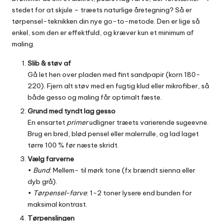
stedet for at skjule – træets naturlige åretegning? Så er
tørpensel-teknikken din nye go-to-metode. Den er lige så
enkel, som den er effektfuld, og kræver kun et minimum af
maling.
Slib & støv af
Gå let hen over pladen med fint sandpapir (korn 180-
220). Fjern alt støv med en fugtig klud eller mikrofiber, så
både gesso og maling får optimalt fæste.
Grund med tyndt lag gesso
En ensartet
primer
udligner træets varierende sugeevne.
Brug en bred, blød pensel eller malerrulle, og lad laget
tørre 100 % før næste skridt.
Vælg farverne
•
Bund
: Mellem- til mørk tone (fx brændt sienna eller
dyb grå).
•
Tørpensel-farve
: 1-2 toner lysere end bunden for
maksimal kontrast.
Tørpenslingen