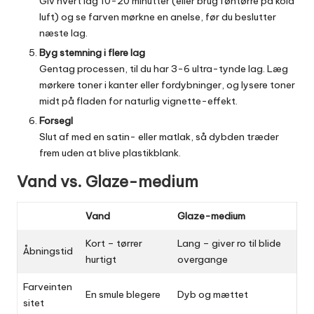
Giv hvert lag 10-20 minutter (eller brug føntørre på kold
luft) og se farven mørkne en anelse, før du beslutter
næste lag.
Byg stemning i flere lag
Gentag processen, til du har 3-6 ultra-tynde lag. Læg
mørkere toner i kanter eller fordybninger, og lysere toner
midt på fladen for naturlig vignette-effekt.
Forsegl
Slut af med en satin- eller matlak, så dybden træder
frem uden at blive plastikblank.
Vand vs. Glaze-medium
Vand
Glaze-medium
Kort – tørrer
Lang – giver ro til blide
Åbningstid
hurtigt
overgange
Farveinten
En smule blegere
Dyb og mættet
sitet