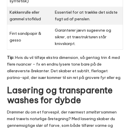
syntetisk)
Køkkenrulle eller
Essentiel for at trække det sidste
gammel stofklud
fugt ud af penslen.
Garanterer jævn sugeevne og
Fint sandpapir &
sikrer, at træstrukturen står
gesso
knivskarpt.
Tip:
Hvis du vil tilføje ekstra dimension, så gentag trin 4 med
flere nuancer – fx en endnu lysere tone bare på de
allerøverste årekanter. Det skaber et subtilt, flerlaget
patina-spil, der især kommer til sin ret på grovere fyr eller eg.
Lasering og transparente
washes for dybde
Drømmer du om et farvespil, der nærmest
smelter
sammen
med træets naturlige åretegning? Med lasering skaber du
gennemsigtige slør af farve, som både tilfører varme og