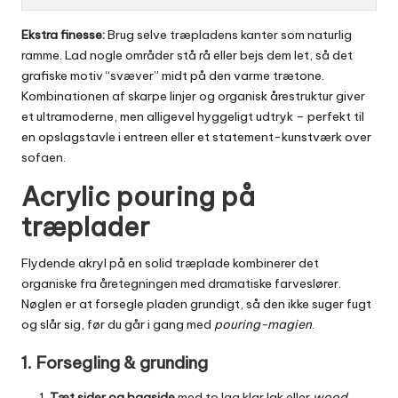
Ekstra finesse:
Brug selve træpladens kanter som naturlig
ramme. Lad nogle områder stå rå eller bejs dem let, så det
grafiske motiv “svæver” midt på den varme trætone.
Kombinationen af skarpe linjer og organisk årestruktur giver
et ultra­moderne, men alligevel hyggeligt udtryk – perfekt til
en opslagstavle i entreen eller et statement-kunstværk over
sofaen.
Acrylic pouring på
træplader
Flydende akryl på en solid træplade kombinerer det
organiske fra åretegningen med dramatiske farveslø­rer.
Nøglen er at forsegle pladen grundigt, så den ikke suger fugt
og slår sig, før du går i gang med
pouring-magien
.
1. Forsegling & grunding
Tæt sider og bagside
med to lag klar lak eller
wood