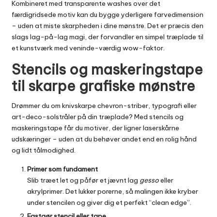
Kombineret med transparente washes over det
færdigridsede motiv kan du bygge yderligere farvedimension
– uden at miste skarpheden i dine mønstre. Det er præcis den
slags lag-på-lag magi, der forvandler en simpel træplade til
et kunstværk med veninde-værdig wow-faktor.
Stencils og maskeringstape
til skarpe grafiske mønstre
Drømmer du om knivskarpe chevron-striber, typografi eller
art-deco-solstråler på din træplade? Med stencils og
maskeringstape får du motiver, der ligner laserskårne
udskæringer – uden at du behøver andet end en rolig hånd
og lidt tålmodighed.
Primer som fundament
Slib træet let og påfør et jævnt lag
gesso
eller
akrylprimer. Det lukker porerne, så malingen ikke kryber
under stencilen og giver dig et perfekt “clean edge”.
Fastgør stencil eller tape