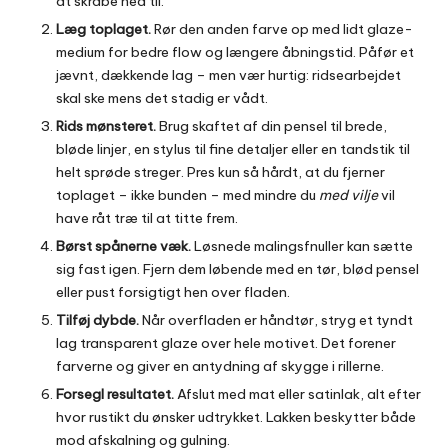
at skrabe ned til.
Læg toplaget.
Rør den anden farve op med lidt glaze-
medium for bedre flow og længere åbningstid. Påfør et
jævnt, dækkende lag – men vær hurtig: ridsearbejdet
skal ske mens det stadig er vådt.
Rids mønsteret.
Brug skaftet af din pensel til brede,
bløde linjer, en stylus til fine detaljer eller en tandstik til
helt sprøde streger. Pres kun så hårdt, at du fjerner
toplaget – ikke bunden – med mindre du
med vilje
vil
have råt træ til at titte frem.
Børst spånerne væk.
Løsnede malingsfnuller kan sætte
sig fast igen. Fjern dem løbende med en tør, blød pensel
eller pust forsigtigt hen over fladen.
Tilføj dybde.
Når overfladen er håndtør, stryg et tyndt
lag transparent glaze over hele motivet. Det forener
farverne og giver en antydning af skygge i rillerne.
Forsegl resultatet.
Afslut med mat eller satinlak, alt efter
hvor rustikt du ønsker udtrykket. Lakken beskytter både
mod afskalning og gulning.