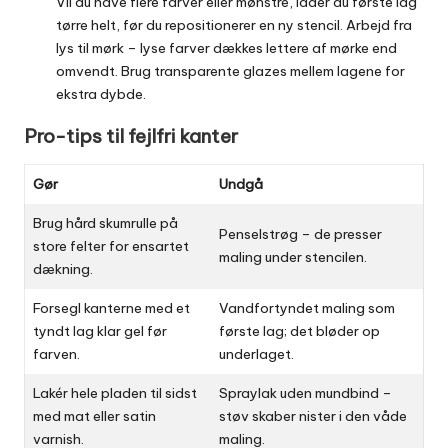
Vil du have flere farver eller mønstre, lader du første lag
tørre helt, før du repositionerer en ny stencil. Arbejd fra
lys til mørk – lyse farver dækkes lettere af mørke end
omvendt. Brug transparente glazes mellem lagene for
ekstra dybde.
Pro-tips til fejlfri kanter
Gør
Undgå
Brug hård skumrulle på
Penselstrøg – de presser
store felter for ensartet
maling under stencilen.
dækning.
Forsegl kanterne med et
Vandfortyndet maling som
tyndt lag klar gel før
første lag; det bløder op
farven.
underlaget.
Lakér hele pladen til sidst
Spraylak uden mundbind –
med mat eller satin
støv skaber nister i den våde
varnish.
maling.