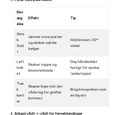
Bev
æg
Effekt
Tip
else
Skra
Jævner store partier
b
Hold kniven i 30°
og skaber subtile
flad
vinkel
bølger
t
Løft
Drej håndleddet
Skaber toppe og
lodr
hurtigt for spidse
blomsterblade
et
“pisketoppe”
Træ
Skærer linjer ind i det
k
Brug knivspidsen som
våde lag for grafisk
kant
en blyant
kontrast
er
Arbejd vådt-i-vådt for farveblandinger