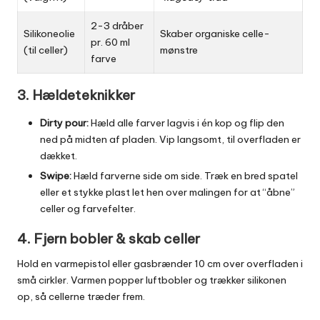
2-3 dråber
Silikoneolie
Skaber organiske celle-
pr. 60 ml
(til celler)
mønstre
farve
3. Hældeteknikker
Dirty pour:
Hæld alle farver lagvis i én kop og flip den
ned på midten af pladen. Vip langsomt, til overfladen er
dækket.
Swipe:
Hæld farverne side om side. Træk en bred spatel
eller et stykke plast let hen over malingen for at “åbne”
celler og farvefelter.
4. Fjern bobler & skab celler
Hold en varmepistol eller gasbrænder 10 cm over overfladen i
små cirkler. Varmen popper luftbobler og trækker silikonen
op, så cellerne træder frem.