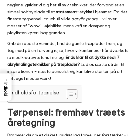
neglene, guider vi dig her til syv teknikker, der forvandler en
simpel hobbyplade til et
statement-stykke
i hjemmet. Fra det
fineste tørpensel-touch til vilde
acrylic pours
– vi lover
masser af ”wow”-øjeblikke, mens kaffen damper og
playlisten kører i baggrunden.
Grib din bedste veninde, find de gamle træplader frem, og
tag med på en farverig rejse, hvor vi kombinerer håndværkets
ro med kreativitetens frie leg.
Er du klar til at dykke ned i 7
akrylmalingsteknikker på træplader?
Lad os sætte strøm til
inspirationen – næste penselstrøg kan blive starten på dit
→
helt eget mesterværk!
Indhold
Indholdsfortegnelse
Tørpensel: fremhæv træets
åretegning
Drømmer du om et diskret, pudret lag farve, der
forstærker
– i