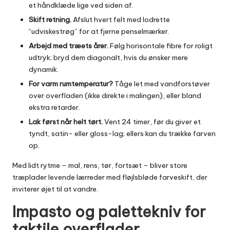
et håndklæde lige ved siden af.
Skift retning.
Afslut hvert felt med lodrette
“udviskestrøg” for at fjerne penselmærker.
Arbejd med træets årer.
Følg horisontale fibre for roligt
udtryk; bryd dem diagonalt, hvis du ønsker mere
dynamik.
For varm rumtemperatur?
Tåge let med vandforstøver
over overfladen (ikke direkte i malingen), eller bland
ekstra retarder.
Lak først når helt tørt.
Vent 24 timer, før du giver et
tyndt, satin- eller gloss-lag; ellers kan du trække farven
op.
Med lidt rytme – mal, rens, tør, fortsæt – bliver store
træplader levende lærreder med fløjlsbløde farveskift, der
inviterer øjet til at vandre.
Impasto og palettekniv for
taktile overflader