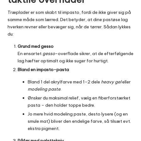
Træplader er som skabt til impasto, fordi de ikke giver sig på
samme måde som lærred. Det betyder, at dine pastøse lag
hverken revner eller bevæger sig, når de tørrer. Sådan lykkes
du:
Grund med gesso
En ensartet
gesso
-overflade sikrer, at de efterfølgende
lag hæfter optimalt og ikke suger for hurtigt.
Bland en impasto-pasta
Bland 1 del akrylfarve med 1-2 dele
heavy gel
eller
modeling paste
.
Ønsker du maksimal relief, vælg en fiberforstærket
pasta – den holder toppe bedre.
Jo mere hvid modeling paste, desto lysere (og en
smule mat) bliver den endelige farve, så tilsæt evt.
ekstra pigment.
Påfør med palettekniv