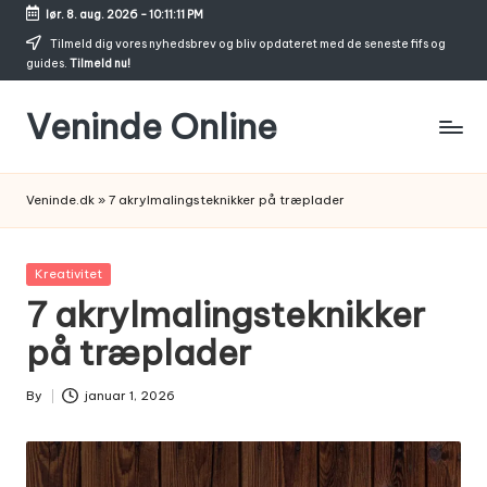
lør. 8. aug. 2026
-
10:11:12 PM
Skip
Tilmeld dig vores nyhedsbrev og bliv opdateret med de seneste fifs og
guides.
Tilmeld nu!
to
content
Veninde Online
Hvor
venindesnak
Veninde.dk
»
7 akrylmalingsteknikker på træplader
bliver
til
inspiration
Posted
Kreativitet
in
7 akrylmalingsteknikker
på træplader
By
januar 1, 2026
Posted
by