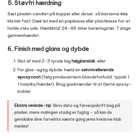
5. Støvfri hærdning
Sæt pladen vandret på kopper eller skruer, så kanterne ikke
klistrer fast. Dæk let med en papkasse eller plastkasse for at
holde støv ude.
Hærdetid:
24-48 timer berøringstør, 7 dage
gennemhærdet.
6. Finish med glans og dybde
Slut af med 2-3 tynde lag
højglanslak
, eller
For glas-agtig dybde: hæld en
selvnivellerende
epoxycoat
(følg producentens blandeforhold, typisk 1 :
1 harpiks/hærder). Brug gasbrænder til at fjerne epoxy-
bobler.
Ekstra veninde-tip:
Skriv dato og farveopskrift bag på
pladen, mens malingen stadig er fugtig – så kan du
genskabe dine farvehits næste gang jeres kreative klub
mødes!