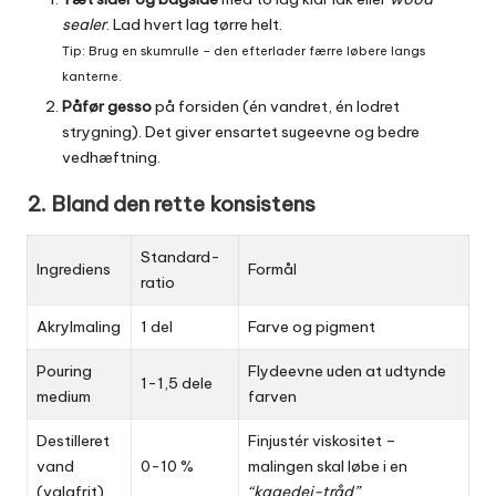
sealer
. Lad hvert lag tørre helt.
Tip: Brug en skumrulle – den efterlader færre løbere langs
kanterne.
Påfør gesso
på forsiden (én vandret, én lodret
strygning). Det giver ensartet sugeevne og bedre
vedhæftning.
2. Bland den rette konsistens
Standard-
Ingrediens
Formål
ratio
Akrylmaling
1 del
Farve og pigment
Pouring
Flydeevne uden at udtynde
1-1,5 dele
medium
farven
Destilleret
Finjustér viskositet –
vand
0-10 %
malingen skal løbe i en
(valgfrit)
“kage­dej-tråd”