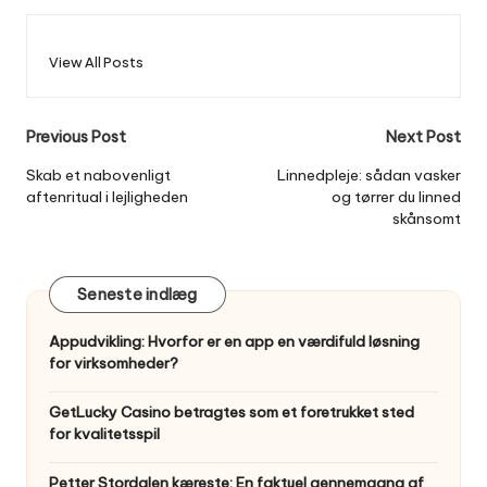
View All Posts
Post
Previous Post
Next Post
navigation
Skab et nabovenligt
Linnedpleje: sådan vasker
aftenritual i lejligheden
og tørrer du linned
skånsomt
Seneste indlæg
Appudvikling: Hvorfor er en app en værdifuld løsning
for virksomheder?
GetLucky Casino betragtes som et foretrukket sted
for kvalitetsspil
Petter Stordalen kæreste: En faktuel gennemgang af