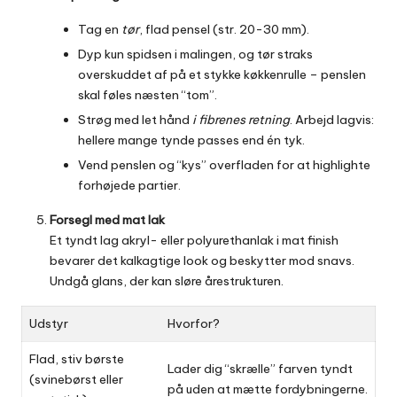
Tag en
tør
, flad pensel (str. 20-30 mm).
Dyp kun spidsen i malingen, og tør straks
overskuddet af på et stykke køkkenrulle – penslen
skal føles næsten “tom”.
Strøg med let hånd
i fibrenes retning
. Arbejd lagvis:
hellere mange tynde passes end én tyk.
Vend penslen og “kys” overfladen for at highlighte
forhøjede partier.
Forsegl med mat lak
Et tyndt lag akryl- eller polyurethanlak i mat finish
bevarer det kalkagtige look og beskytter mod snavs.
Undgå glans, der kan sløre årestrukturen.
Udstyr
Hvorfor?
Flad, stiv børste
Lader dig “skrælle” farven tyndt
(svinebørst eller
på uden at mætte fordybningerne.