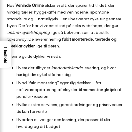
Hos
Veninde Online
elsker vi alt, der sparer tid til det, der
virkelig tæller: hyggekaffe med veninderne, spontane
strandture og – naturligvis – en ubesværet cykeltur gennem
byen. Derfor har vi zoomet ind på seks webshops, der gør
online-cykelshopping
lige så bekvemt som at bestille
takeaway: De leverer nemlig
fuldt monterede, testede og
→
køreklar cykler
lige til døren.
Indhold
I denne guide dykker vi ned i:
Hvem der tilbyder
lande­dækkende
levering, og hvor
hurtigt din cykel står hos dig
Hvad “fuld montering” egentlig dækker – fra
softwareopdatering af elcykler til momentnøgletjek af
pendler-raceren
Hvilke ekstra services, garantiordninger og prisniveauer
du kan forvente
Hvordan du vælger den løsning, der passer til
din
hverdag og dit budget