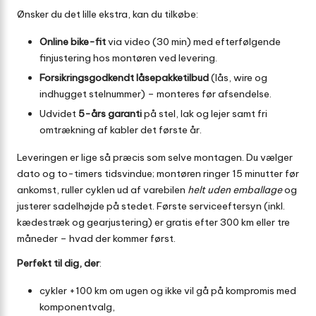
Ønsker du det lille ekstra, kan du tilkøbe:
Online bike-fit
via video (30 min) med efterfølgende
finjustering hos montøren ved levering.
Forsikringsgodkendt låsepakketilbud
(lås, wire og
indhugget stelnummer) – monteres før afsendelse.
Udvidet
5-års garanti
på stel, lak og lejer samt fri
omtrækning af kabler det første år.
Leveringen er lige så præcis som selve montagen. Du vælger
dato og to-timers tidsvindue; montøren ringer 15 minutter før
ankomst, ruller cyklen ud af varebilen
helt uden emballage
og
justerer sadelhøjde på stedet. Første serviceeftersyn (inkl.
kædestræk og gearjustering) er gratis efter 300 km eller tre
måneder – hvad der kommer først.
Perfekt til dig, der
:
cykler +100 km om ugen og ikke vil gå på kompromis med
komponentvalg,