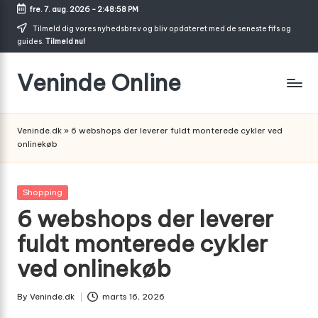
fre. 7. aug. 2026
-
2:48:59 PM
Skip
Tilmeld dig vores nyhedsbrev og bliv opdateret med de seneste fifs og
guides.
Tilmeld nu!
to
content
Veninde Online
Hvor
venindesnak
Veninde.dk
»
6 webshops der leverer fuldt monterede cykler ved
bliver
onlinekøb
til
inspiration
Posted
Shopping
in
6 webshops der leverer
fuldt monterede cykler
ved onlinekøb
By
Veninde.dk
marts 16, 2026
Posted
by