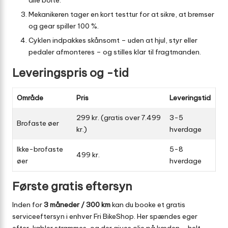
Mekanikeren tager en kort testtur for at sikre, at bremser
og gear spiller 100 %.
Cyklen indpakkes skånsomt – uden at hjul, styr eller
pedaler afmonteres – og stilles klar til fragtmanden.
Leveringspris og -tid
Område
Pris
Leveringstid
299 kr. (gratis over 7.499
3-5
Brofaste øer
kr.)
hverdage
Ikke-brofaste
5-8
499 kr.
øer
hverdage
Første gratis eftersyn
Inden for
3 måneder / 300 km
kan du booke et gratis
serviceeftersyn i enhver Fri BikeShop. Her spændes eger