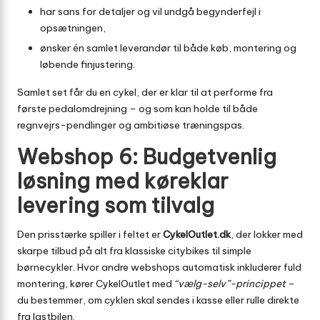
har sans for detaljer og vil undgå begynderfejl i
opsætningen,
ønsker én samlet leverandør til både køb, montering og
løbende finjustering.
Samlet set får du en cykel, der er klar til at performe fra
første pedalomdrejning – og som kan holde til både
regnvejrs-pendlinger og ambitiøse træningspas.
Webshop 6: Budgetvenlig
løsning med køreklar
levering som tilvalg
Den prisstærke spiller i feltet er
CykelOutlet.dk
, der lokker med
skarpe tilbud på alt fra klassiske citybikes til simple
børnecykler. Hvor andre webshops automatisk inkluderer fuld
montering, kører CykelOutlet med
“vælg-selv”-princippet
–
du bestemmer, om cyklen skal sendes i kasse eller rulle direkte
fra lastbilen.