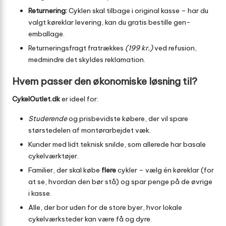
Returnering:
Cyklen skal tilbage i original kasse – har du
valgt køreklar levering, kan du gratis bestille gen-
emballage.
Returneringsfragt fratrækkes
(199 kr.)
ved refusion,
medmindre det skyldes reklamation.
Hvem passer den økonomiske løsning til?
CykelOutlet.dk
er ideel for:
Studerende
og prisbevidste købere, der vil spare
størstedelen af montørarbejdet væk.
Kunder med lidt teknisk snilde, som allerede har basale
cykelværktøjer.
Familier, der skal købe
flere
cykler – vælg én køreklar (for
at se, hvordan den bør stå) og spar penge på de øvrige
i kasse.
Alle, der bor uden for de store byer, hvor lokale
cykelværksteder kan være få og dyre.