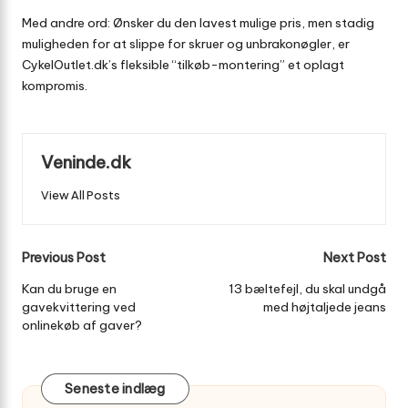
Med andre ord: Ønsker du den lavest mulige pris, men stadig
muligheden for at slippe for skruer og unbrakonøgler, er
CykelOutlet.dk’s fleksible “tilkøb-montering” et oplagt
kompromis.
Veninde.dk
View All Posts
Post
Previous Post
Next Post
navigation
Kan du bruge en
13 bæltefejl, du skal undgå
gavekvittering ved
med højtaljede jeans
onlinekøb af gaver?
Seneste indlæg