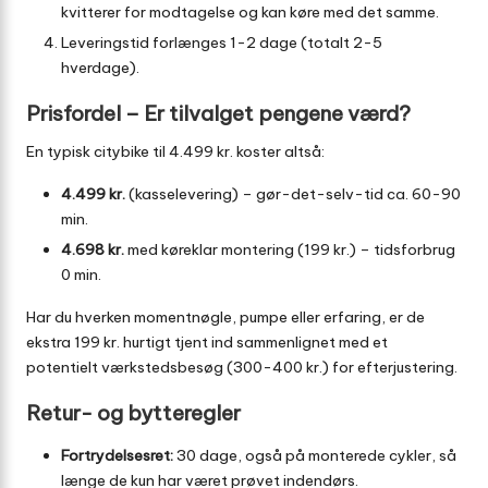
kvitterer for modtagelse og kan køre med det samme.
Leveringstid forlænges 1-2 dage (totalt 2-5
hverdage).
Prisfordel – Er tilvalget pengene værd?
En typisk citybike til 4.499 kr. koster altså:
4.499 kr.
(kasselevering) – gør-det-selv-tid ca. 60-90
min.
4.698 kr.
med køreklar montering (199 kr.) – tidsforbrug
0 min.
Har du hverken momentnøgle, pumpe eller erfaring, er de
ekstra 199 kr. hurtigt tjent ind sammenlignet med et
potentielt værkstedsbesøg (300-400 kr.) for efterjustering.
Retur- og bytteregler
Fortrydelsesret:
30 dage, også på monterede cykler, så
længe de kun har været prøvet indendørs.