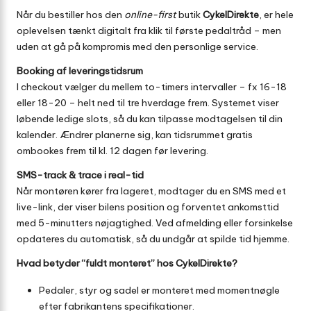
Når du bestiller hos den
online-first
butik
CykelDirekte
, er hele
oplevelsen tænkt digitalt fra klik til første pedaltråd – men
uden at gå på kompromis med den personlige service.
Booking af leveringstidsrum
I checkout vælger du mellem to-timers intervaller – fx 16-18
eller 18-20 – helt ned til tre hverdage frem. Systemet viser
løbende ledige slots, så du kan tilpasse modtagelsen til din
kalender. Ændrer planerne sig, kan tidsrummet gratis
ombookes frem til kl. 12 dagen før levering.
SMS-track & trace i real-tid
Når montøren kører fra lageret, modtager du en SMS med et
live-link, der viser bilens position og forventet ankomsttid
med 5-minutters nøjagtighed. Ved afmelding eller forsinkelse
opdateres du automatisk, så du undgår at spilde tid hjemme.
Hvad betyder “fuldt monteret” hos CykelDirekte?
Pedaler, styr og sadel er monteret med momentnøgle
efter fabrikantens specifikationer.