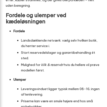
efter, kabler strammes, og der gives olie på kæden – helt
uden beregning.
Fordele og ulemper ved
kædeløsningen
Fordele
Landsdækkende netværk: vælg selv hvilken butik,
du henter service i.
Stort reservedelslager og garanti­behandling ét
sted.
Mulighed for
klik & reservér
hvis du hellere vil prøve
modellen først.
Ulemper
Leverings­vinduet ligger typisk mellem 08-16; ingen
aftenlevering.
Priserne kan være en smule højere end hos små
niche­butikker.