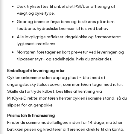
Dæk tryksættes til anbefalet PSI/bar afhængig af
vægt og cykeltype.
Gear og bremser finjusteres og testkøres på intern
testbane; hydrauliske bremser luftes ved behov.
Alle lovpligtige reflekser, ringeklokke og fastmonteret
lygtesæt installeres.
Montøren foretager en kort prøvetur ved leveringen og
tilpasser styr- og sadelhøjde, hvis du ønsker det.
Emballagefri levering og retur
Cyklen ankommer uden pap og plast – blot med et
engangsbeskyttelsescover, som montøren tager med retur.
Skulle du fortryde købet, bestilles afhentning via
MitCykelDirekte; montøren henter cyklen i samme stand, så du
slipper for at genpakke.
Prismatch & finansiering
Finder du samme model billigere inden for 14 dage, matcher
butikken prisen og krediterer differencen direkte til din konto.