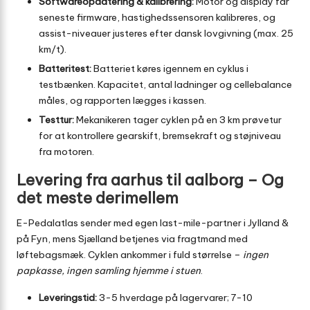
Softwareopdatering & kalibrering:
Motor og display får
seneste firmware, hastighedssensoren kalibreres, og
assist-niveauer justeres efter dansk lovgivning (max. 25
km/t).
Batteritest:
Batteriet køres igennem en cyklus i
testbænken. Kapacitet, antal ladninger og cellebalance
måles, og rapporten lægges i kassen.
Testtur:
Mekanikeren tager cyklen på en 3 km prøvetur
for at kontrollere gearskift, bremsekraft og støjniveau
fra motoren.
Levering fra aarhus til aalborg – Og
det meste derimellem
E-Pedalatlas sender med egen last-mile-partner i Jylland &
på Fyn, mens Sjælland betjenes via fragtmand med
løftebagsmæk. Cyklen ankommer i fuld størrelse –
ingen
papkasse, ingen samling hjemme i stuen
.
Leveringstid:
3-5 hverdage på lagervarer; 7-10