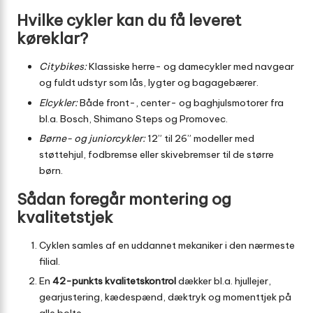
Hvilke cykler kan du få leveret
køreklar?
Citybikes:
Klassiske herre- og damecykler med navgear
og fuldt udstyr som lås, lygter og bagagebærer.
Elcykler:
Både front-, center- og baghjulsmotorer fra
bl.a. Bosch, Shimano Steps og Promovec.
Børne- og juniorcykler:
12” til 26” modeller med
støttehjul, fodbremse eller skivebremser til de større
børn.
Sådan foregår montering og
kvalitetstjek
Cyklen samles af en uddannet mekaniker i den nærmeste
filial.
En
42-punkts kvalitetskontrol
dækker bl.a. hjullejer,
gearjustering, kædespænd, dæktryk og momenttjek på
alle bolte.