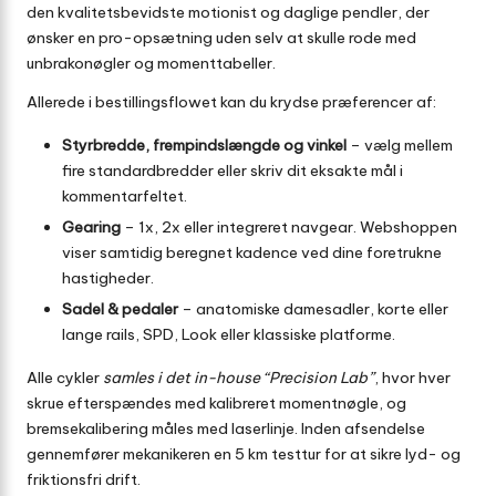
den kvalitetsbevidste motionist og daglige pendler, der
ønsker en pro-opsætning uden selv at skulle rode med
unbrakonøgler og momenttabeller.
Allerede i bestillingsflowet kan du krydse præferencer af:
Styrbredde, frempindslængde og vinkel
– vælg mellem
fire standardbredder eller skriv dit eksakte mål i
kommentarfeltet.
Gearing
– 1x, 2x eller integreret navgear. Webshoppen
viser samtidig beregnet kadence ved dine foretrukne
hastigheder.
Sadel & pedaler
– anatomiske damesadler, korte eller
lange rails, SPD, Look eller klassiske platforme.
Alle cykler
samles i det in-house “Precision Lab”
, hvor hver
skrue efterspændes med kalibreret momentnøgle, og
bremsekalibering måles med laserlinje. Inden afsendelse
gennemfører mekanikeren en 5 km testtur for at sikre lyd- og
friktionsfri drift.