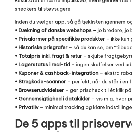
Resultatet er færre impulskøb, mere gennemtænkt
sneakers til støvsugere.
Inden du vælger app, så gå tjeklisten igennem o
• Dækning af danske webshops
– jo bredere, jo 
• Prisalarmer på specifikke produkter
– ikke kun 
• Historiske prisgrafer
– så du kan se, om “tilbudd
• Totalpris inkl. fragt & retur
– skjulte fragtgeby
• Lagerstatus i real-tid
– ingen skuffelser ved ud
• Kuponer & cashback-integration
– ekstra raba
• Stregkode-scanner
– perfekt, når du står i en f
• Browserudvidelser
– gør prischeck til ét klik på
• Gennemsigtighed i datakilder
– vis mig, hvor p
• Privatliv
– minimal tracking og klare indstilling
De 5 apps til prisoverv