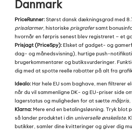
Danmark
PriceRunner:
Størst dansk dækningsgrad med 8.7
prisalarmer
, historiske
prisgrafer
samt bonusinf
hvornår en førpris senest blev registreret – et g
Prisjagt (PriceSpy):
Elsket af gadget- og gamerfo
dag- og månedsvisning), hurtige push-notifikat
brugerkommentarer og butiksvurderinger. Funkt
dig med at spotte reelle rabatter på alt fra grafik
Idealo:
Har hele EU som baghave, men filtrerer 
når du vil sammenligne DK- og EU-priser side om
lagerstatus og muligheden for at sætte
målpris
,
Klarna:
Mere end en betalingsløsning. Tryk blot 
så lander produktet i din
universelle ønskeliste
. 
butikker, samler dine kvitteringer og giver dig mu