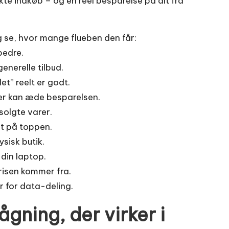
e indkøb – og en reel besparelse på alt fra
g se, hvor mange flueben den får:
bedre.
generelle tilbud.
et” reelt er godt.
rer kan æde besparelsen.
solgte varer.
t på toppen.
ysisk butik.
 din laptop.
risen kommer fra.
er for data-deling.
ågning, der virker i