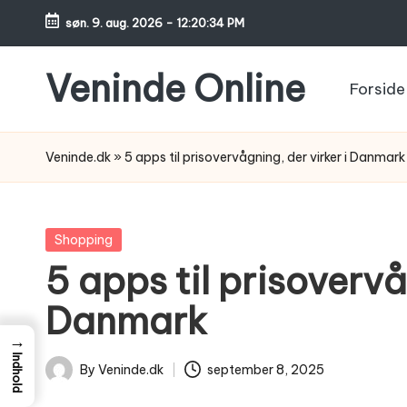
søn. 9. aug. 2026
-
12:20:35 PM
Skip
to
Veninde Online
Forside
content
Hvor
venindesnak
Veninde.dk
»
5 apps til prisovervågning, der virker i Danmark
bliver
til
inspiration
Posted
Shopping
in
5 apps til prisovervå
Danmark
→
Indhold
By
Veninde.dk
september 8, 2025
Posted
by