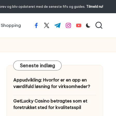
brev og bliv opdateret med de seneste fifs og guides.
Tilmeld nu!
Shopping
facebook.com
twitter.com
t.me
instagram.com
youtube.com
Seneste indlæg
Appudvikling: Hvorfor er en app en
værdifuld løsning for virksomheder?
GetLucky Casino betragtes som et
foretrukket sted for kvalitetsspil