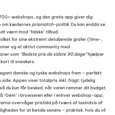
00+ webshops, og den gratis app giver dig
o om kædernes
prismatch-politik
. Du kan endda se,
odt værn mod “falske” tilbud.
lket for sine ekstremt detaljerede grafer (time-,
ioner og et aktivt community med
ioner som
“Bedste pris de sidste 90 dage”
hjælper
kort til sneakers.
elegant danske og tyske webshops frem – perfekt
 side. Appen viser totalpris
inkl. fragt
, tydelig
 så du kun får besked, når varen rammer dit budget.
på “Gem” i browseren eller i enhver webshop-app,
Klarna overvåger prisfald på tværs af tusindvis af
ligheden for at betale senere – praktisk, hvis du vil