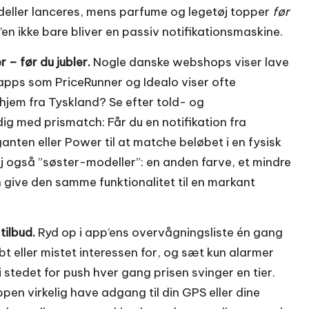
eller lanceres, mens parfume og legetøj topper
før
pp’en ikke bare bliver en passiv notifikationsmaskine.
r – før du jubler.
Nogle danske webshops viser lave
 apps som PriceRunner og Idealo viser ofte
n hjem fra Tyskland? Se efter told- og
ig med prismatch: Får du en notifikation fra
iganten eller Power til at matche beløbet i en fysisk
j også ”søster-modeller”: en anden farve, et mindre
 give den samme funktionalitet til en markant
tilbud.
Ryd op i app’ens overvågningsliste én gang
t eller mistet interessen for, og sæt kun alarmer
i stedet for push hver gang prisen svinger en tier.
appen virkelig have adgang til din GPS eller dine