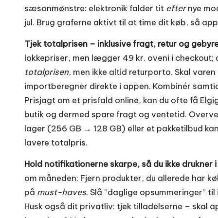
sæsonmønstre: elektronik falder tit
efter
nye mod
jul. Brug graferne aktivt til at time dit køb, så a
Tjek totalprisen – inklusive fragt, retur og gebyre
lokkepriser, men lægger 49 kr. oveni i checkout;
totalprisen
, men ikke altid returporto. Skal vare
importberegner direkte i appen. Kombinér samtid
Prisjagt om et prisfald online, kan du ofte få Elg
butik og dermed spare fragt og ventetid. Overve
lager (256 GB → 128 GB) eller et pakketilbud kan
lavere totalpris.
Hold notifikationerne skarpe, så du ikke drukner i 
om måneden: Fjern produkter, du allerede har køb
på
must-haves
. Slå ”daglige opsummeringer” til 
Husk også dit privatliv: tjek tilladelserne – skal 