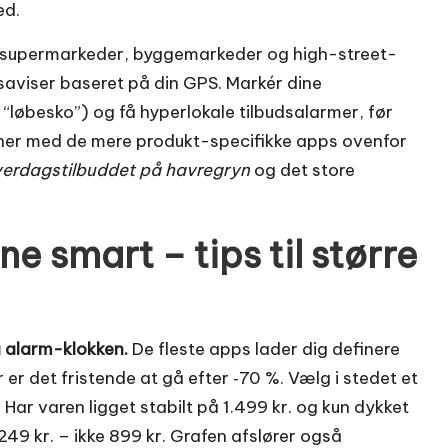
ed.
 supermarkeder, byggemarkeder og high-street-
saviser baseret på din GPS. Markér dine
er “løbesko”) og få hyperlokale tilbudsalarmer, før
 her med de mere produkt-specifikke apps ovenfor
erdagstilbuddet på havregryn
og det store
e smart – tips til større
å alarm-klokken.
De fleste apps lader dig definere
 er det fristende at gå efter ‑70 %. Vælg i stedet et
 Har varen ligget stabilt på 1.499 kr. og kun dykket
1.249 kr. – ikke 899 kr. Grafen afslører også