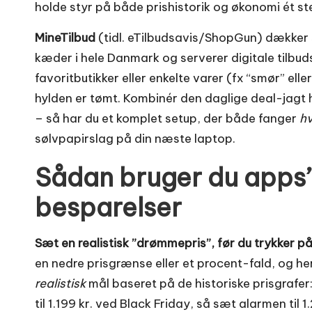
holde styr på både prishistorik og økonomi ét st
MineTilbud
(tidl. eTilbudsavis/ShopGun) dækker
kæder i hele Danmark og serverer digitale tilbud
favoritbutikker eller enkelte varer (fx “smør” ell
hylden er tømt. Kombinér den daglige deal-jagt
– så har du et komplet setup, der både fanger
hv
sølvpapirslag på din næste laptop.
Sådan bruger du apps’n
besparelser
Sæt en realistisk ”drømmepris”, før du trykker p
en nedre prisgrænse eller et procent-fald, og her
realistisk
mål baseret på de historiske prisgrafer:
til 1.199 kr. ved Black Friday, så sæt alarmen til 