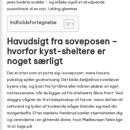
jeres bedste snakke – og måske også et skvulpende
soundtrack til en nat, I aldrig glemmer.
Indholdsfortegnelse
Havudsigt fra soveposen –
hvorfor kyst-sheltere er
noget særligt
Der er intet som at putte sig i soveposen, mens havets
pulsslag spiller godnatsang. Det blide
bølgebrus
overdøver
byens støj, og lyset fra fyrtårne eller månen skaber sit eget
natte­scenarie, når du kigger ud fra shelterets åbne front. Ved
daggry vågner du til et kalejdoskop af farver, mens duften af
saltvand og lyden af kvidrende måger blander sig med din
morgenkaffe. Efter mørkets frembrud samler stjernehimlen dig
og veninderne i en glitrende dome, hvor Mælkevejen føles lige
til at tage på.