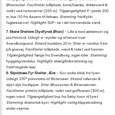
Øhavsstien.
Faciliteter
: bålplads, bord/bænke, drikkevand &
toilet ved naturcenter (250 m).
Tilgængelighed
: P-plads 200
m; bus 110 fra Assens til Helnæs.
Stemning
: fredfyldt
fuglereservat.
Highlight
: SUP-tur i det lavvandede vand.
7. Skarø Sheltere (Sydfynsk Øhav)
– Lille ø med æblemost og
jazzfestival.
Udsigt
: ø-mylder og aftensol over
Svendborgsund.
Strand
: badebro 20 m.
Stier
: ø-rundtur 5 km
på grusvej.
Faciliteter
: bålplads, vand & toilet ved havnen.
Tilgængelighed
: færge fra Svendborg, ingen biler.
Stemning
:
hyggelig landsby.
Highlight
: skærgårdsstemning og
friskfangede rejer.
8. Skjoldnæs Fyr Shelter, Ærø
– Sov under blink fra fyret.
Udsigt
: 270° panorama af Østersøen.
Strand
: rullesten &
dybt dyk fra klipper.
Stier
: Øhavsstien & Østersøruten.
Faciliteter
: primitiv bålplads, toilet ved golfbanen (300 m),
ingen vand.
Tilgængelighed
: bus fra Søby havn til fyret.
Stemning
: dramatisk kyst.
Highlight
: natlig klippebadning
under stjerner.