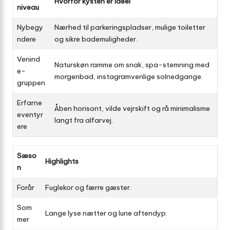
Hvorfor kysten er ideel
niveau
Nybegy
Nærhed til parkerings­pladser, mulige toiletter
ndere
og sikre bademuligheder.
Venind
Naturskøn ramme om snak, spa-stemning med
e­
morgenbad, instagram­venlige solnedgange.
gruppen
Erfarne
Åben horisont, vilde vejrskift og rå minimalisme
eventyr
langt fra alfarvej.
ere
Sæso
Highlights
n
Forår
Fuglekor og færre gæster.
Som
Lange lyse nætter og lune aftendyp.
mer