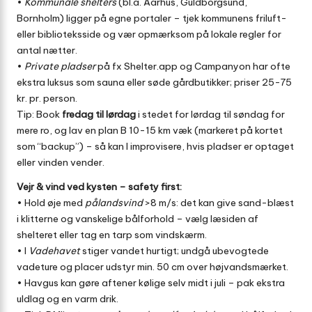
•
Kommunale shelters
(bl.a. Aarhus, Guldborgsund,
Bornholm) ligger på egne portaler – tjek kommunens friluft-
eller biblioteks­side og vær opmærksom på lokale regler for
antal nætter.
•
Private pladser
på fx
Shelter.app
og
Campanyon
har ofte
ekstra luksus som sauna eller søde gårdbutikker; priser 25-75
kr. pr. person.
Tip: Book
fredag til lørdag
i stedet for lørdag til søndag for
mere ro, og lav en plan B 10-15 km væk (markeret på kortet
som “backup”) – så kan I improvisere, hvis pladser er optaget
eller vinden vender.
Vejr & vind ved kysten – safety first:
• Hold øje med
pålandsvind
>8 m/s: det kan give sand-blæst
i klitterne og vanskelige bålforhold – vælg læsiden af
shelteret eller tag en tarp som vindskærm.
• I
Vadehavet
stiger vandet hurtigt; undgå ubevogtede
vadeture og placer udstyr min. 50 cm over højvandsmærket.
• Havgus kan gøre aftener kølige selv midt i juli – pak ekstra
uldlag og en varm drik.