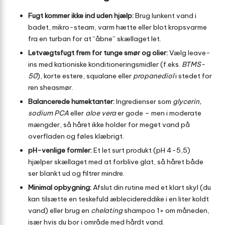
Fugt kommer ikke ind uden hjælp:
Brug lunkent vand i
badet, mikro-steam, varm hætte eller blot kropsvarme
fra en turban for at “åbne” skællaget let.
Letvægtsfugt frem for tunge smør og olier:
Vælg leave-
ins med kationiske konditioneringsmidler (f.eks.
BTMS-
50
), korte estere, squalane eller
propanediol
i stedet for
ren sheasmør.
Balancerede humektanter:
Ingredienser som
glycerin,
sodium PCA
eller
aloe vera
er gode – men i moderate
mængder, så håret ikke holder for meget vand på
overfladen og føles klæbrigt.
pH-venlige formler:
Et let surt produkt (pH 4-5,5)
hjælper skællaget med at forblive glat, så håret både
ser blankt ud og filtrer mindre.
Minimal opbygning:
Afslut din rutine med et klart skyl (du
kan tilsætte en teskefuld æblecidereddike i en liter koldt
vand) eller brug en
chelating
shampoo 1× om måneden,
især hvis du bor i område med hårdt vand.