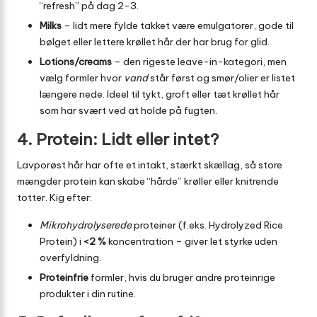
“refresh” på dag 2-3.
Milks
– lidt mere fylde takket være emulgatorer, gode til
bølget eller lettere krøllet hår der har brug for glid.
Lotions/creams
– den rigeste leave-in-kategori, men
vælg formler hvor
vand
står først og smør/olier er listet
længere nede. Ideel til tykt, groft eller tæt krøllet hår
som har svært ved at holde på fugten.
4. Protein: Lidt eller intet?
Lavporøst hår har ofte et intakt, stærkt skællag, så store
mængder protein kan skabe “hårde” krøller eller knitrende
totter. Kig efter:
Mikrohydrolyserede
proteiner (f.eks. Hydrolyzed Rice
Protein) i
<2 %
koncentration – giver let styrke uden
overfyldning.
Proteinfrie
formler, hvis du bruger andre proteinrige
produkter i din rutine.