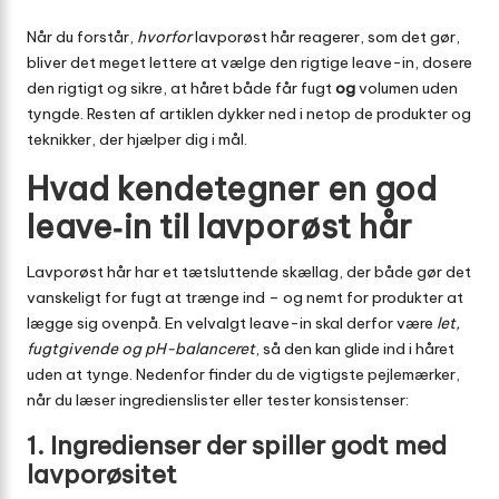
Når du forstår,
hvorfor
lavporøst hår reagerer, som det gør,
bliver det meget lettere at vælge den rigtige leave-in, dosere
den rigtigt og sikre, at håret både får fugt
og
volumen uden
tyngde. Resten af artiklen dykker ned i netop de produkter og
teknikker, der hjælper dig i mål.
Hvad kendetegner en god
leave‑in til lavporøst hår
Lavporøst hår har et tætsluttende skællag, der både gør det
vanskeligt for fugt at trænge ind – og nemt for produkter at
lægge sig ovenpå. En velvalgt leave-in skal derfor være
let,
fugtgivende og pH-balanceret
, så den kan glide ind i håret
uden at tynge. Nedenfor finder du de vigtigste pejlemærker,
når du læser ingredienslister eller tester konsistenser:
1. Ingredienser der spiller godt med
lavporøsitet