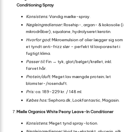
Conditioning Spray
Konsistens:
Vandig mælke-spray.
Nøgleingredienser:
Rosehip-, argan- & kokosolie (i
mikrodråber), squalane, hydrolyseret keratin.
Hvorfor god:
Mikroemulsion af olier lægger sig som
et tyndt anti-frizz slør – perfekt til lavporøsitet i
fugtigt klima.
Passer til:
Fin → tyk, glat/bølget/krøllet, inkl.
farvet hår.
Protein/duft:
Meget lav mængde protein; let
blomster-/rosenduft.
Pris:
ca. 189-229 kr. / 148 ml.
Købes hos:
Sephora.dk, Lookfantastic, Magasin.
Mielle Organics White Peony Leave-In Conditioner
Konsistens:
Meget tynd spray-lotion.
Nøgleingredienser:
Hvid te-ekstrakt, glycerin, silk