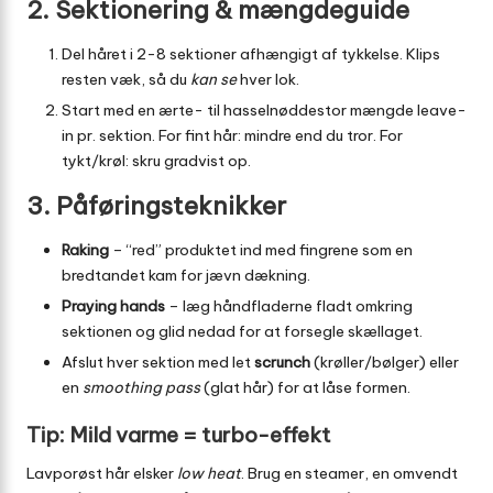
2. Sektionering & mængdeguide
Del håret i 2-8 sektioner afhængigt af tykkelse. Klips
resten væk, så du
kan se
hver lok.
Start med en ærte- til hasselnøddestor mængde leave-
in pr. sektion. For fint hår: mindre end du tror. For
tykt/krøl: skru gradvist op.
3. Påføringsteknikker
Raking
– “red” produktet ind med fingrene som en
bredtandet kam for jævn dækning.
Praying hands
– læg håndfladerne fladt omkring
sektionen og glid nedad for at forsegle skællaget.
Afslut hver sektion med let
scrunch
(krøller/bølger) eller
en
smoothing pass
(glat hår) for at låse formen.
Tip: Mild varme = turbo-effekt
Lavporøst hår elsker
low heat
. Brug en steamer, en omvendt