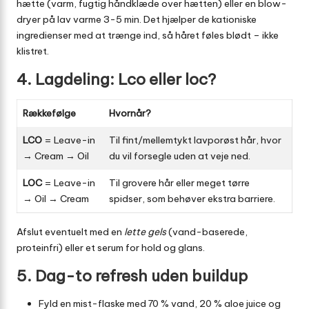
hætte (varm, fugtig håndklæde over hætten) eller en blow-
dryer på lav varme 3-5 min. Det hjælper de kationiske
ingredienser med at trænge ind, så håret føles blødt – ikke
klistret.
4. Lagdeling: Lco eller loc?
Rækkefølge
Hvornår?
LCO
= Leave-in
Til fint/mellemtykt lavporøst hår, hvor
→ Cream → Oil
du vil forsegle uden at veje ned.
LOC
= Leave-in
Til grovere hår eller meget tørre
→ Oil → Cream
spidser, som behøver ekstra barriere.
Afslut eventuelt med en
lette gels
(vand-baserede,
proteinfri) eller et serum for hold og glans.
5. Dag-to refresh uden buildup
Fyld en mist-flaske med 70 % vand, 20 % aloe juice og