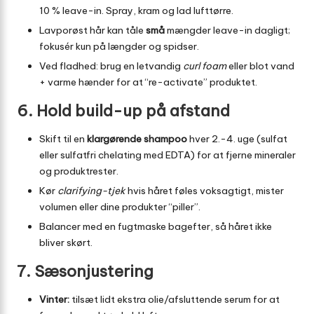
10 % leave-in. Spray, kram og lad lufttørre.
Lavporøst hår kan tåle
små
mængder leave-in dagligt;
fokusér kun på længder og spidser.
Ved fladhed: brug en letvandig
curl foam
eller blot vand
+ varme hænder for at “re-activate” produktet.
6. Hold build-up på afstand
Skift til en
klargørende shampoo
hver 2.-4. uge (sulfat
eller sulfatfri chelating med EDTA) for at fjerne mineraler
og produktrester.
Kør
clarifying-tjek
hvis håret føles voksagtigt, mister
volumen eller dine produkter “piller”.
Balancer med en fugtmaske bagefter, så håret ikke
bliver skørt.
7. Sæsonjustering
Vinter:
tilsæt lidt ekstra olie/afsluttende serum for at