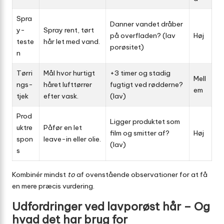
Spra
Danner vandet dråber
y-
Spray rent, tørt
på overfladen? (lav
Høj
teste
hår let med vand.
porøsitet)
n
Tørri
Mål hvor hurtigt
+3 timer og stadig
Mell
ngs-
håret lufttørrer
fugtigt ved rødderne?
em
tjek
efter vask.
(lav)
Prod
Ligger produktet som
uktre
Påfør en let
film og smitter af?
Høj
spon
leave-in eller olie.
(lav)
s
Kombinér mindst
to
af ovenstående observationer for at få
en mere præcis vurdering.
Udfordringer ved lavporøst hår – Og
hvad det har brug for