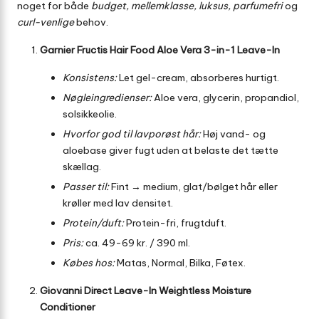
noget for både
budget, mellemklasse, luksus, parfumefri
og
curl-venlige
behov.
Garnier Fructis Hair Food Aloe Vera 3-in-1 Leave-In
Konsistens:
Let gel-cream, absorberes hurtigt.
Nøgleingredienser:
Aloe vera, glycerin, propandiol,
solsikkeolie.
Hvorfor god til lavporøst hår:
Høj vand- og
aloebase giver fugt uden at belaste det tætte
skællag.
Passer til:
Fint → medium, glat/bølget hår eller
krøller med lav densitet.
Protein/duft:
Protein-fri, frugtduft.
Pris:
ca. 49-69 kr. / 390 ml.
Købes hos:
Matas, Normal, Bilka, Føtex.
Giovanni Direct Leave-In Weightless Moisture
Conditioner