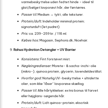
varmebeskyttelse uden fedtet hinde – ideel til
glat/bølget lavporøst hår, der føntørres.
Passer til:
Medium → tykt, alle teksturer.
Protein/duft:
Indeholder minimal protein;
signaturduft (let pudret).
Pris:
ca. 239-259 kr. / 118 ml.
Købes hos:
Magasin, Sephora.dk, Nicehair.
Rahua Hydration Detangler + UV Barrier
Konsistens:
Fint forstøvet mist.
Nøgleingredienser:
Morete- & sacha-inchi-olie
(mikro-), quinoa protein, glycerin, lavendeldestillat.
Hvorfor god:
Naturlig UV-beskyttelse + ultralette
olier, som ikke “låser” lavporøse skællag.
Passer til:
Alle hårtykkelser; extra bonus til farvet
eller højglans-søgende hår.
Protein/duft:
Lidt quinoa-protein; eksotisk