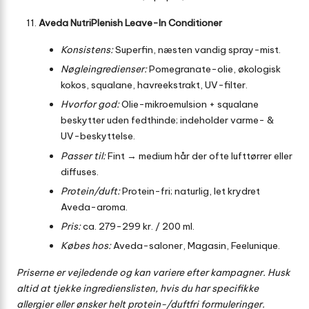
Aveda NutriPlenish Leave-In Conditioner
Konsistens:
Superfin, næsten vandig spray-mist.
Nøgleingredienser:
Pomegranate-olie, økologisk
kokos, squalane, havreekstrakt, UV-filter.
Hvorfor god:
Olie-mikroemulsion + squalane
beskytter uden fedthinde; indeholder varme- &
UV-beskyttelse.
Passer til:
Fint → medium hår der ofte lufttørrer eller
diffuses.
Protein/duft:
Protein-fri; naturlig, let krydret
Aveda-aroma.
Pris:
ca. 279-299 kr. / 200 ml.
Købes hos:
Aveda-saloner, Magasin, Feelunique.
Priserne er vejledende og kan variere efter kampagner. Husk
altid at tjekke ingredienslisten, hvis du har specifikke
allergier eller ønsker helt protein-/duftfri formuleringer.