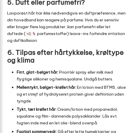
5. Duft eller parfumefri?
Lavporøst hår har ikke nødvendigvis en duftpræference, men
din hovedbund kan reagere på parfume. Hvis du er sensitiv
eller bruger flere lag produkter, kan parfumefri eller let
duftede (
parfumestoffer) leave-ins forhindre irritation
<1 %
og duftkollision.
6. Tilpas efter hårtykkelse, krøltype
og klima
Fint, glat-bølget hår:
Prioritér spray eller milk med
flygtige silikoner og hemisqualane. Undgå butters.
Mellemtykt, bølget-krøllet hår:
En lotion med BTMS, aloe
og et strejf af hydrolyseret protein giver definition uden
tyngde.
Tykt, tæt krøllet hår:
Cream/lotion med propanediol,
squalane og film-dannende polysakkarider. Lås evt.
fugten inde med en let olie-blend ovenpå.
Fugtigt sommervedr:
Gå efter lette humektanter og