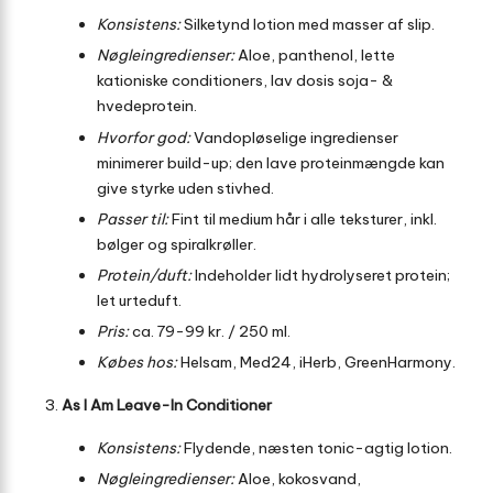
Konsistens:
Silketynd lotion med masser af slip.
Nøgleingredienser:
Aloe, panthenol, lette
kationiske conditioners, lav dosis soja- &
hvedeprotein.
Hvorfor god:
Vandopløselige ingredienser
minimerer build-up; den lave proteinmængde kan
give styrke uden stivhed.
Passer til:
Fint til medium hår i alle teksturer, inkl.
bølger og spiralkrøller.
Protein/duft:
Indeholder lidt hydrolyseret protein;
let urteduft.
Pris:
ca. 79-99 kr. / 250 ml.
Købes hos:
Helsam, Med24, iHerb, GreenHarmony.
As I Am Leave-In Conditioner
Konsistens:
Flydende, næsten tonic-agtig lotion.
Nøgleingredienser:
Aloe, kokosvand,