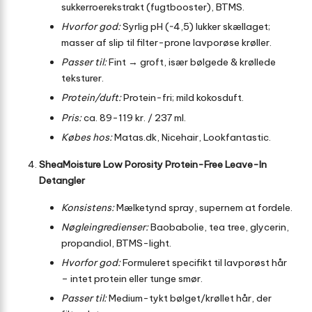
sukkerroerekstrakt (fugtbooster), BTMS.
Hvorfor god:
Syrlig pH (~4,5) lukker skællaget;
masser af slip til filter-prone lavporøse krøller.
Passer til:
Fint → groft, især bølgede & krøllede
teksturer.
Protein/duft:
Protein-fri; mild kokosduft.
Pris:
ca. 89-119 kr. / 237 ml.
Købes hos:
Matas.dk, Nicehair, Lookfantastic.
SheaMoisture Low Porosity Protein-Free Leave-In
Detangler
Konsistens:
Mælketynd spray, supernem at fordele.
Nøgleingredienser:
Baobabolie, tea tree, glycerin,
propandiol, BTMS-light.
Hvorfor god:
Formuleret specifikt til lavporøst hår
– intet protein eller tunge smør.
Passer til:
Medium-tykt bølget/krøllet hår, der