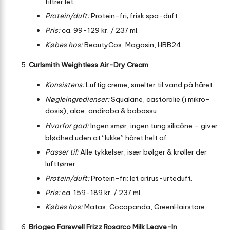
filtrer let.
Protein/duft:
Protein-fri; frisk spa-duft.
Pris:
ca. 99-129 kr. / 237 ml.
Købes hos:
BeautyCos, Magasin, HBB24.
Curlsmith Weightless Air-Dry Cream
Konsistens:
Luftig creme, smelter til vand på håret.
Nøgleingredienser:
Squalane, castorolie (i mikro-
dosis), aloe, andiroba & babassu.
Hvorfor god:
Ingen smør, ingen tung silicône – giver
blødhed uden at “lukke” håret helt af.
Passer til:
Alle tykkelser, især bølger & krøller der
lufttørrer.
Protein/duft:
Protein-fri; let citrus-urteduft.
Pris:
ca. 159-189 kr. / 237 ml.
Købes hos:
Matas, Cocopanda, GreenHairstore.
Briogeo Farewell Frizz Rosarco Milk Leave-In