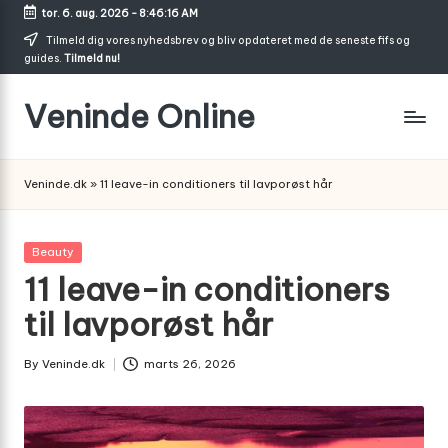
tor. 6. aug. 2026
-
8:46:17 AM
Skip
Tilmeld dig vores nyhedsbrev og bliv opdateret med de seneste fifs og
guides.
Tilmeld nu!
to
content
Veninde Online
Hvor
venindesnak
Veninde.dk
»
11 leave-in conditioners til lavporøst hår
bliver
til
inspiration
Posted
Beauty
in
11 leave-in conditioners
til lavporøst hår
By
Veninde.dk
marts 26, 2026
Posted
by