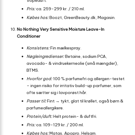
tropeduft.
Pris:
ca. 259-299 kr. / 210 ml.
Købes hos:
Boozt, GreenBeauty.dk, Magasin.
No Nothing Very Sensitive Moisture Leave-In
Conditioner
Konsistens:
Fin mælkespray.
Nøgleingredienser:
Betaine, sodium PCA,
avocado- & vindruekerneolie (små mængder),
BTMS.
Hvorfor god:
100 % parfumefri og allergen-testet
– ingen risiko for irritativ build-up parfumer, som
ofte sætter sig i lavporøst hår.
Passer til:
Fint → tykt, glat til krøllet, også børn &
parfumeallergikere.
Protein/duft:
Helt protein- & duftfri.
Pris:
ca. 109-129 kr. / 200 ml.
Købes hos:
Matas, Apopro, Helsam.