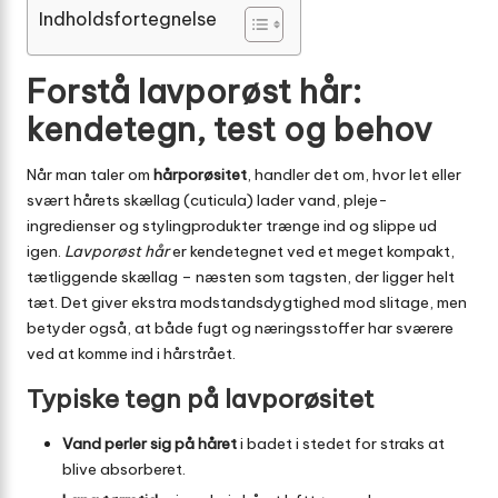
Indholdsfortegnelse
Forstå lavporøst hår:
kendetegn, test og behov
Når man taler om
hårporøsitet
, handler det om, hvor let eller
svært hårets skællag (cuticula) lader vand, pleje-
ingredienser og stylingprodukter trænge ind og slippe ud
igen.
Lavporøst hår
er kendetegnet ved et meget kompakt,
tætliggende skællag – næsten som tagsten, der ligger helt
tæt. Det giver ekstra modstandsdygtighed mod slitage, men
betyder også, at både fugt og næringsstoffer har sværere
ved at komme ind i hårstrået.
Typiske tegn på lavporøsitet
Vand perler sig på håret
i badet i stedet for straks at
blive absorberet.