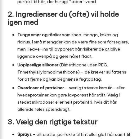
perfekt til hår, der hurtigt “taber” vand.
2. Ingredienser du (ofte) vil holde
igen med
Tunge smør og råolier
som shea, mango, kokos og
ricinus. I små mængder kan de være fine som forseglere,
men i leave-ins til lavporøst hår risikerer de at blive
liggende ovenpå og gøre håret fladt.
Uopløselige silikoner
(Dimethicone uden PEG,
Trimethylsilylamodimethicone) – de kræver sulfatrens
for at fjerne og kan begrænse fugtoptag.
Overdoser af proteiner
– særligt stærke keratin- eller
hvedeproteiner kan gøre lavporøst hår stift. Vælg i
stedet mikrodoser eller helt proteinfri, hvis dit hår
allerede føles spændstigt.
3. Vælg den rigtige tekstur
Sprays
– ultralette, perfekte til fint eller glat hår samt til