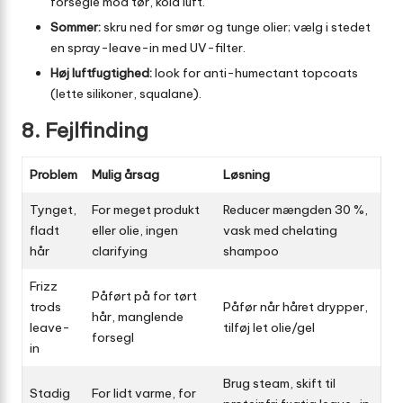
forsegle mod tør, kold luft.
Sommer:
skru ned for smør og tunge olier; vælg i stedet
en spray-leave-in med UV-filter.
Høj luftfugtighed:
look for anti-humectant topcoats
(lette silikoner, squalane).
8. Fejlfinding
Problem
Mulig årsag
Løsning
Tynget,
For meget produkt
Reducer mængden 30 %,
fladt
eller olie, ingen
vask med chelating
hår
clarifying
shampoo
Frizz
Påført på for tørt
trods
Påfør når håret drypper,
hår, manglende
leave-
tilføj let olie/gel
forsegl
in
Brug steam, skift til
Stadig
For lidt varme, for