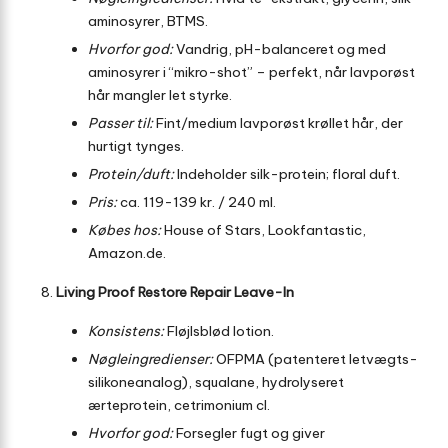
aminosyrer, BTMS.
Hvorfor god:
Vandrig, pH-balanceret og med
aminosyrer i “mikro-shot” – perfekt, når lavporøst
hår mangler let styrke.
Passer til:
Fint/medium lavporøst krøllet hår, der
hurtigt tynges.
Protein/duft:
Indeholder silk-protein; floral duft.
Pris:
ca. 119-139 kr. / 240 ml.
Købes hos:
House of Stars, Lookfantastic,
Amazon.de.
Living Proof Restore Repair Leave-In
Konsistens:
Fløjlsblød lotion.
Nøgleingredienser:
OFPMA (patenteret letvægts-
silikoneanalog), squalane, hydrolyseret
ærteprotein, cetrimonium cl.
Hvorfor god:
Forsegler fugt og giver