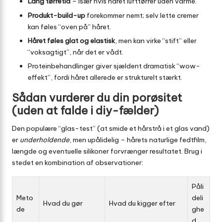
Lang tørretid
– især hvis håret lufttørrer uden varme.
Produkt-build-up
forekommer nemt; selv lette cremer
kan føles “oven på” håret.
Håret føles glat og elastisk
, men kan virke “stift” eller
“voksagtigt”, når det er vådt.
Proteinbehandlinger giver sjældent dramatisk “wow-
effekt”, fordi håret allerede er strukturelt stærkt.
Sådan vurderer du din porøsitet
(uden at falde i diy-fælder)
Den populære “glas-test” (at smide et hårstrå i et glas vand)
er
underholdende
, men upålidelig – hårets naturlige fedtfilm,
længde og eventuelle silikoner forvrænger resultatet. Brug i
stedet en kombination af observationer:
Påli
Meto
deli
Hvad du gør
Hvad du kigger efter
de
ghe
d