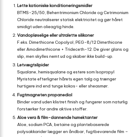
Lette kationiske konditioneringsmidler
BTMS-25/50, Behentrimonium Chloride og Cetrimonium
Chloride neutraliserer statisk elektricitet og gør håret
smidigt uden olieagtig hinde.
Vandopløselige eller ultralette silikoner
F.eks. Dimethicone Copolyol, PEG-8/12 Dimethicone
eller Amodimethicone + Trideceth-12. De giver glans og
slip, men skylles nemt ud og skaber ikke build-up.
Letvægtslipider
Squalane, hemisqualane og estere som Isopropyl
Myristate efterligner hårets egen talg og trænger
hurtigere ind end tunge kokos- eller sheasmør.
Fugtmagneten propanediol
Binder vand uden klistret finish og fungerer som naturlig
forstærker for andre aktive stoffer.
Aloe vera & film-dannende humektanter
Aloe, sodium PCA, betaine og plantebaserede
polysakkarider lægger en åndbar, fugtbevarende film –