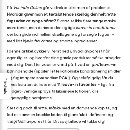
På
Veninde Online
går vi direkte til kernen af problemet:
Hvordan giver man et tætsluttende skællag den helt rette
fugt uden at tynge håret?
Svaret er ikke flere tunge maske-
maratoner, men derimod den rigtige
leave-in conditioner
,
der kan glide ind mellem skællagene og forsegle fugten –
med lidt hjælp fra varme og smarte ingredienser.
I denne artikel dykker vi først ned i, hvad lavporøst hår
egentlig er, og hvorfor dine gamle produkter måske arbejder
imod dig. Derefter zoomer vi ind på, hvad en
god
leave-in
bør indeholde (spoiler: lette kationiske konditioneringsmidler
→
og fugtmagere som sodium PCA!). Og selvfølgelig får du
Indhold
vores kuraterede liste med
11 leave-in favorites
– lige fra
budget-venlige sprays til luksuriøse lotioner, alle
tilgængelige herhjemme.
Sæt dig godt til rette, måske med en dampende kop te, og
lad os sammen knække koden til glansfuldt, defineret og
vægtløst
lavporøst hår. Dit spejlbillede vil takke dig!