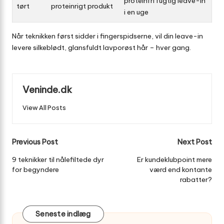
proteinfri fugtig leave-in
tørt
proteinrigt produkt
i en uge
Når teknikken først sidder i fingerspidserne, vil din leave-in
levere silkeblødt, glansfuldt lavporøst hår – hver gang.
Veninde.dk
View All Posts
Post
Previous Post
Next Post
navigation
9 teknikker til nålefiltede dyr
Er kundeklubpoint mere
for begyndere
værd end kontante
rabatter?
Seneste indlæg