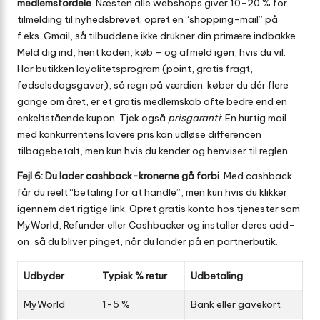
medlemsfordele
. Næsten alle webshops giver 10-20 % for
tilmelding til nyhedsbrevet; opret en “shopping-mail” på
f.eks. Gmail, så tilbuddene ikke drukner din primære indbakke.
Meld dig ind, hent koden, køb – og afmeld igen, hvis du vil.
Har butikken loyalitetsprogram (point, gratis fragt,
fødselsdagsgaver), så regn på værdien: køber du dér flere
gange om året, er et gratis medlemskab ofte bedre end en
enkeltstående kupon. Tjek også
prisgaranti
: En hurtig mail
med konkurrentens lavere pris kan udløse differencen
tilbagebetalt, men kun hvis du kender og henviser til reglen.
Fejl 6: Du lader cashback-kronerne gå forbi
. Med cashback
får du reelt “betaling for at handle”, men kun hvis du klikker
igennem det rigtige link. Opret gratis konto hos tjenester som
MyWorld, Refunder eller Cashbacker og installer deres add-
on, så du bliver pinget, når du lander på en partnerbutik.
Udbyder
Typisk % retur
Udbetaling
MyWorld
1-5 %
Bank eller gavekort