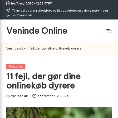
fre. 7. aug. 2026
-
12:22:08 PM
Skip
Tilmeld dig vores nyhedsbrev og bliv opdateret med de seneste fifs og
guides.
Tilmeld nu!
to
content
Veninde Online
Hvor
venindesnak
Veninde.dk
»
11 fejl, der gør dine onlinekøb dyrere
bliver
til
inspiration
Posted
Shopping
in
11 fejl, der gør dine
onlinekøb dyrere
By
Veninde.dk
september 12, 2025
Posted
by