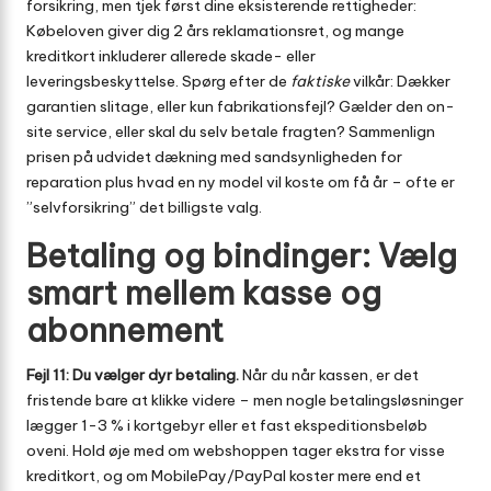
forsikring, men tjek først dine eksisterende rettigheder:
Købeloven giver dig 2 års reklamationsret, og mange
kreditkort inkluderer allerede skade- eller
leveringsbeskyttelse. Spørg efter de
faktiske
vilkår: Dækker
garantien slitage, eller kun fabrikationsfejl? Gælder den on-
site service, eller skal du selv betale fragten? Sammenlign
prisen på udvidet dækning med sandsynligheden for
reparation plus hvad en ny model vil koste om få år – ofte er
”selvforsikring” det billigste valg.
Betaling og bindinger: Vælg
smart mellem kasse og
abonnement
Fejl 11: Du vælger dyr betaling.
Når du når kassen, er det
fristende bare at klikke videre – men nogle betalingsløsninger
lægger 1-3 % i kortgebyr eller et fast ekspeditions­beløb
oveni. Hold øje med om webshoppen tager ekstra for visse
kreditkort, og om MobilePay/PayPal koster mere end et