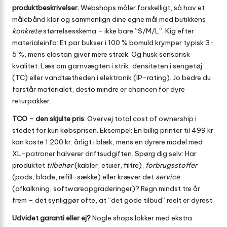
produktbeskrivelser.
Webshops måler forskelligt, så hav et
målebånd klar og sammenlign dine egne mål med butikkens
konkrete
størrelses­skema – ikke bare ”S/M/L”. Kig efter
materiale­info: Et par bukser i 100 % bomuld krymper typisk 3-
5 %, mens elastan giver mere stræk. Og husk sensorisk
kvalitet: Læs om garnvægten i strik, densiteten i sengetøj
(TC) eller vandtætheden i elektronik (IP-rating). Jo bedre du
forstår materialet, desto mindre er chancen for dyre
returpakker.
TCO – den skjulte pris
: Overvej total cost of ownership i
stedet for kun købsprisen. Eksempel: En billig printer til 499 kr.
kan koste 1.200 kr. årligt i blæk, mens en dyrere model med
XL-patroner halverer driftsudgiften. Spørg dig selv: Har
produktet
tilbehør
(kabler, etuier, filtre),
forbrugsstoffer
(pods, blade, refill-sække) eller kræver det
service
(afkalkning, software­opgraderinger)? Regn mindst tre år
frem – det synliggør ofte, at ”det gode tilbud” reelt er dyrest.
Udvidet garanti eller ej?
Nogle shops lokker med ekstra