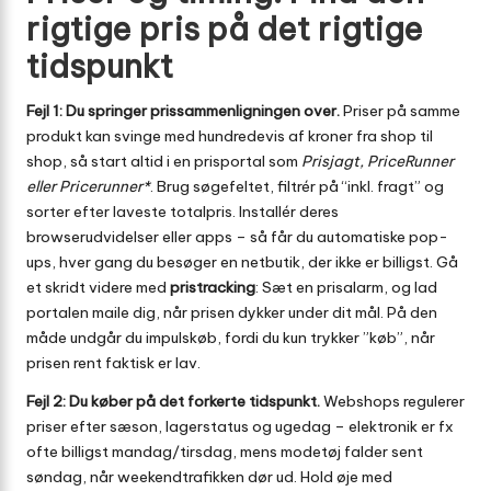
rigtige pris på det rigtige
tidspunkt
Fejl 1: Du springer prissammenligningen over.
Priser på samme
produkt kan svinge med hundredevis af kroner fra shop til
shop, så start altid i en prisportal som
Prisjagt, PriceRunner
eller Pricerunner*
. Brug søgefeltet, filtrér på “inkl. fragt” og
sorter efter laveste totalpris. Installér deres
browserudvidelser eller apps – så får du automatiske pop-
ups, hver gang du besøger en netbutik, der ikke er billigst. Gå
et skridt videre med
pristracking
: Sæt en prisalarm, og lad
portalen maile dig, når prisen dykker under dit mål. På den
måde undgår du impulskøb, fordi du kun trykker ”køb”, når
prisen rent faktisk er lav.
Fejl 2: Du køber på det forkerte tidspunkt.
Webshops regulerer
priser efter sæson, lagerstatus og ugedag – elektronik er fx
ofte billigst mandag/tirsdag, mens modetøj falder sent
søndag, når weekendtrafikken dør ud. Hold øje med