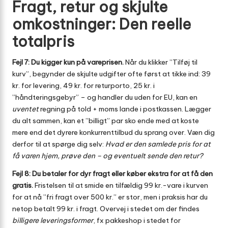
Fragt, retur og skjulte
omkostninger: Den reelle
totalpris
Fejl 7: Du kigger kun på vareprisen.
Når du klikker ”Tilføj til
kurv”, begynder de skjulte udgifter ofte først at tikke ind: 39
kr. for levering, 49 kr. for returporto, 25 kr. i
”håndteringsgebyr” – og handler du uden for EU, kan en
uventet
regning på told + moms lande i postkassen. Lægger
du alt sammen, kan et ”billigt” par sko ende med at koste
mere end det dyrere konkurrent­tilbud du sprang over. Væn dig
derfor til at spørge dig selv:
Hvad er den samlede pris for at
få varen hjem, prøve den – og eventuelt sende den retur?
Fejl 8: Du betaler for dyr fragt eller køber ekstra for at få den
gratis.
Fristelsen til at smide en tilfældig 99 kr.-vare i kurven
for at nå ”fri fragt over 500 kr.” er stor, men i praksis har du
netop betalt 99 kr. i fragt. Overvej i stedet om der findes
billigere leveringsformer
, fx pakkeshop i stedet for