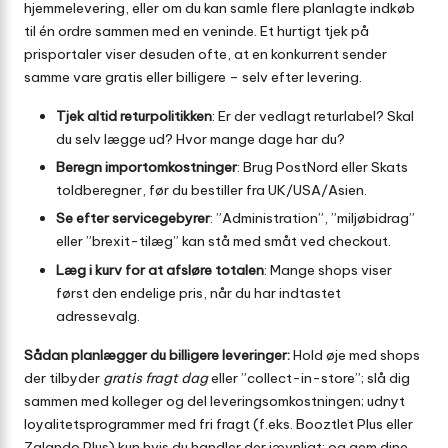
hjemmelevering, eller om du kan samle flere planlagte indkøb
til én ordre sammen med en veninde. Et hurtigt tjek på
prisportaler viser desuden ofte, at en konkurrent sender
samme vare gratis eller billigere – selv efter levering.
Tjek altid returpolitikken
: Er der vedlagt returlabel? Skal
du selv lægge ud? Hvor mange dage har du?
Beregn importomkostninger
: Brug PostNord eller Skats
toldberegner, før du bestiller fra UK/USA/Asien.
Se efter servicegebyrer
: ”Administration”, ”miljøbidrag”
eller ”brexit-tilæg” kan stå med småt ved checkout.
Læg i kurv for at afsløre totalen
: Mange shops viser
først den endelige pris, når du har indtastet
adressevalg.
Sådan planlægger du billigere leveringer:
Hold øje med shops
der tilbyder
gratis fragt dag
eller ”collect-in-store”; slå dig
sammen med kolleger og del leverings­omkostningen; udnyt
loyalitets­programmer med fri fragt (f.eks. Booztlet Plus eller
Zalando Plus)
kun
hvis du handler der jævnligt; og gem dine