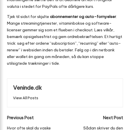
valuta i stedet for PayPals ofte dårligere kurs.
Tjek til sidst for skjulte
abonnementer og auto-fornyelser
.
Mange streaming­tjenester, vitamin­bokse og software­
licenser gemmer sig som et flueben i checkout. Læs vilkår,
bemærk opsigelses­frist og gem ordrebekræftelsen. Et hurtigt
trick: søg efter ordene “subscription”, “recurring” eller “auto-
renew” i websiden inden du betaler. Følg op i din netbank
eller wallet én gang om måneden, så du kan stoppe
utilsigtede trækninger i tide.
Veninde.dk
View All Posts
Post
Previous Post
Next Post
navigation
Hvor ofte skal du vaske
Sådan skriver du den