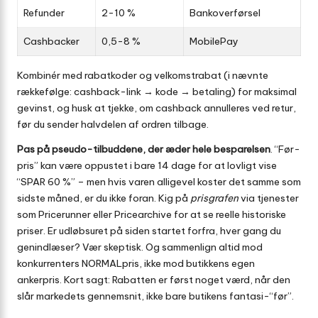
Refunder
2-10 %
Bankoverførsel
Cashbacker
0,5-8 %
MobilePay
Kombinér med rabatkoder og velkomstrabat (i nævnte
rækkefølge: cashback-link → kode → betaling) for maksimal
gevinst, og husk at tjekke, om cashback annulleres ved retur,
før du sender halvdelen af ordren tilbage.
Pas på pseudo-tilbuddene, der æder hele besparelsen
. “Før-
pris” kan være oppustet i bare 14 dage for at lovligt vise
“SPAR 60 %” – men hvis varen alligevel koster det samme som
sidste måned, er du ikke foran. Kig på
prisgrafen
via tjenester
som Pricerunner eller Pricearchive for at se reelle historiske
priser. Er udløbsuret på siden startet forfra, hver gang du
genindlæser? Vær skeptisk. Og sammenlign altid mod
konkurrenters NORMALpris, ikke mod butikkens egen
ankerpris. Kort sagt: Rabatten er først noget værd, når den
slår markedets gennemsnit, ikke bare butikens fantasi-“før”.