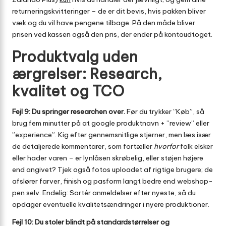
returnerings­kvitteringer – de er dit bevis, hvis pakken bliver
væk og du vil have pengene tilbage. På den måde bliver
prisen ved kassen også den pris, der ender på kontoudtoget.
Produktvalg uden
ærgrelser: Research,
kvalitet og TCO
Fejl 9: Du springer researchen over.
Før du trykker ”Køb”, så
brug fem minutter på at google produktnavn + ”review” eller
”experience”. Kig efter gennemsnitlige stjerner, men læs især
de detaljerede kommentarer, som fortæller
hvorfor
folk elsker
eller hader varen – er lynlåsen skrøbelig, eller støjen højere
end angivet? Tjek også fotos uploadet af rigtige brugere; de
afslører farver, finish og pasform langt bedre end webshop­
pen selv. Endelig: Sortér anmeldelser efter nyeste, så du
opdager eventuelle kvalitetsændringer i nyere produktioner.
Fejl 10: Du stoler blindt på standardstørrelser og