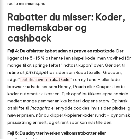
reelle minimumspris.
Rabatter du misser: Koder,
medlemskaber og
cashback
Fejl 4: Du afslutter købet uden at prøve en rabatkode
. Der
ligger ofte 5-15 % at hente i en simpel kode, men travlhed får
mange til at springe feltet “Indtast kupon” over. Gør det til
rutine at
pitstoppe
hos sider som
Rabatta
eller
Groupon
,
søge “
” i en ny fane – eller lade
butiksnavn + rabatkode
browser-udvidelser som Honey, Pouch eller Coupert teste
koder automatisk i kassen. Tjek også butikkens egne sociale
medier: mange gemmer unikke koder i dagens story. Og husk
at skifte til
incognito
eller rydde cookies, hvis siden pludselig
hæver prisen, når du klipper/kopierer koder rundt – dynamisk
prissætning er reelt, og et rent spor kan nulstille den.
Fejl 5: Du udnytter hverken velkomstrabatter eller