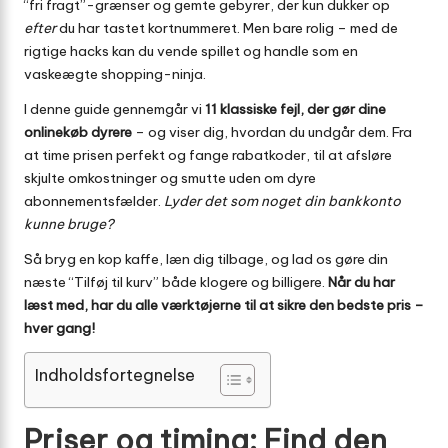
“fri fragt”-grænser og gemte gebyrer, der kun dukker op
efter
du har tastet kortnummeret. Men bare rolig – med de
rigtige hacks kan du vende spillet og handle som en
vaskeægte shopping-ninja.
I denne guide gennemgår vi
11 klassiske fejl, der gør dine
onlinekøb dyrere
– og viser dig, hvordan du undgår dem. Fra
at time prisen perfekt og fange rabatkoder, til at afsløre
skjulte omkostninger og smutte uden om dyre
abonnementsfælder.
Lyder det som noget din bankkonto
kunne bruge?
Så bryg en kop kaffe, læn dig tilbage, og lad os gøre din
næste “Tilføj til kurv” både klogere og billigere.
Når du har
læst med, har du alle værktøjerne til at sikre den bedste pris –
hver gang!
Indholdsfortegnelse
Priser og timing: Find den