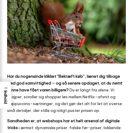
Har du nogensinde klikket “Bekræft køb”, lænet dig tilbage
med god samvittighed – og så senere opdaget, at du
nemt
→
kunne have fået varen billigere?
Du er langt fra alene. Vi
Indhold
svajper, scroller og shopper løs mellem Netflix-afsnit og
cappuccino-sætninger, og det gør det alt for let at overse
små detaljer, der stille og roligt puster prisen op.
Sandheden er, at webshops har et helt arsenal af digitale
tricks
i ærmet: dynamiske priser, falske før-priser, lokkende