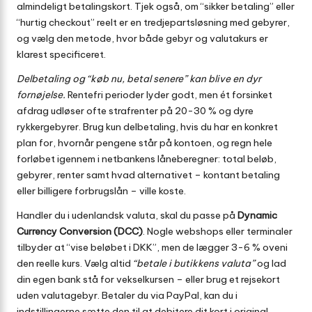
almindeligt betalingskort. Tjek også, om “sikker betaling” eller
“hurtig checkout” reelt er en tredjeparts­løsning med gebyrer,
og vælg den metode, hvor både gebyr og valutakurs er
klarest specificeret.
Delbetaling og “køb nu, betal senere” kan blive en dyr
fornøjelse.
Rentefri perioder lyder godt, men ét forsinket
afdrag udløser ofte strafrenter på 20-30 % og dyre
rykkergebyrer. Brug kun delbetaling, hvis du har en konkret
plan for, hvornår pengene står på kontoen, og regn hele
forløbet igennem i netbankens låneberegner: total beløb,
gebyrer, renter samt hvad alternativet – kontant betaling
eller billigere forbrugslån – ville koste.
Handler du i udenlandsk valuta, skal du passe på
Dynamic
Currency Conversion (DCC)
. Nogle webshops eller terminaler
tilbyder at “vise beløbet i DKK”, men de lægger 3-6 % oveni
den reelle kurs. Vælg altid
“betale i butik­kens valuta”
og lad
din egen bank stå for vekselkursen – eller brug et rejsekort
uden valutagebyr. Betaler du via PayPal, kan du i
indstillingerne sætte den til at debitere dit kort i original