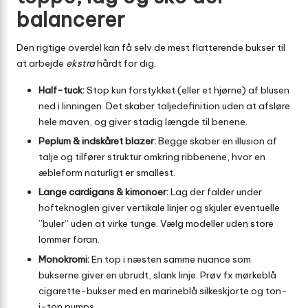
balancerer
Den rigtige overdel kan få selv de mest flatterende bukser til
at arbejde
ekstra
hårdt for dig.
Half-tuck:
Stop kun forstykket (eller et hjørne) af blusen
ned i linningen. Det skaber taljedefinition uden at afsløre
hele maven, og giver stadig længde til benene.
Peplum & indskåret blazer:
Begge skaber en illusion af
talje og tilfører struktur omkring ribbenene, hvor en
æbleform naturligt er smallest.
Lange cardigans & kimonoer:
Lag der falder under
hofteknoglen giver vertikale linjer og skjuler eventuelle
”buler” uden at virke tunge. Vælg modeller uden store
lommer foran.
Monokromi:
En top i næsten samme nuance som
bukserne giver en ubrudt, slank linje. Prøv fx mørkeblå
cigarette-bukser med en marineblå silkeskjorte og ton-
i-ton pumps.