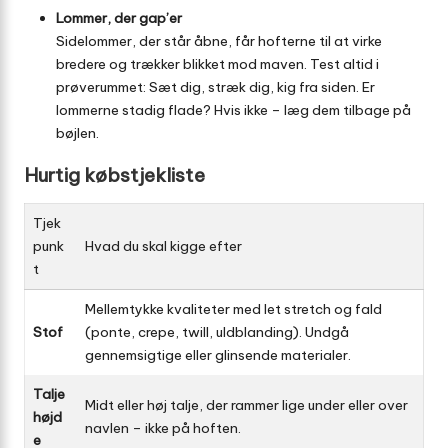
Lommer, der gap’er
Sidelommer, der står åbne, får hofterne til at virke
bredere og trækker blikket mod maven. Test altid i
prøverummet: Sæt dig, stræk dig, kig fra siden. Er
lommerne stadig flade? Hvis ikke – læg dem tilbage på
bøjlen.
Hurtig købstjekliste
Tjek
punk
Hvad du skal kigge efter
t
Mellemtykke kvaliteter med let stretch og fald
Stof
(ponte, crepe, twill, uldblanding). Undgå
gennemsigtige eller glinsende materialer.
Talje
Midt eller høj talje, der rammer lige under eller over
højd
navlen – ikke på hoften.
e