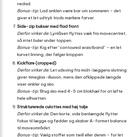
nedad.
Bonus-tip:
Lad anklen være bar om sommeren – det
giver et let udtryk trods mørkere farver.
Side-zip bukser med flad front
Derfor virker de:
Lynlåsen flyttes væk fra mavecentret,
så intet buler under toppen.
Bonus-tip:
Kig efter “contoured waistband” – en let
kurvet linning, der følger kroppen.
Kickflare (cropped)
Derfor virker de:
Let udsving fra midt-læggens slutning
giver timeglas-illusion, mens den afklippede længde
viser ankler og sko.
Bonus-tip:
Brug sko med 4-5 cm blokhæl for at løfte
hele silhuetten.
Strukturerede culottes med høj talje
Derfor virker de:
Den korte, vide benlængde flytter
fokus til lægge og fødder og skaber A-formet balance
til maveområdet.
Bonus-tip:
Vælg stoffer som twill eller denim – for let