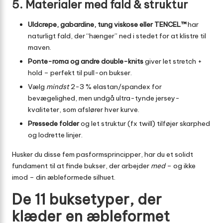
5. Materialer med fald & struktur
Uldcrepe, gabardine, tung viskose eller TENCEL™
har
naturligt fald, der “hænger” ned i stedet for at klistre til
maven.
Ponte-roma og andre double-knits
giver let stretch +
hold – perfekt til pull-on bukser.
Vælg
mindst
2-3 % elastan/spandex for
bevægelighed, men undgå ultra-tynde jersey-
kvaliteter, som afslører hver kurve.
Pressede folder
og let struktur (fx twill) tilføjer skarphed
og lodrette linjer.
Husker du disse fem pasformsprincipper, har du et solidt
fundament til at finde bukser, der arbejder
med
– og ikke
imod – din æbleformede silhuet.
De 11 buksetyper, der
klæder en æbleformet