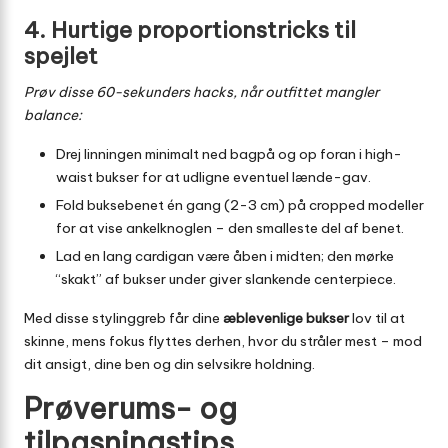
4. Hurtige proportionstricks til
spejlet
Prøv disse 60-sekunders hacks, når outfittet mangler
balance:
Drej linningen minimalt ned bagpå og op foran i high-
waist bukser for at udligne eventuel lænde-gav.
Fold buksebenet én gang (2-3 cm) på cropped modeller
for at vise ankelknoglen – den smalleste del af benet.
Lad en lang cardigan være åben i midten; den mørke
“skakt” af bukser under giver slankende centerpiece.
Med disse stylinggreb får dine
æblevenlige bukser
lov til at
skinne, mens fokus flyttes derhen, hvor du stråler mest – mod
dit ansigt, dine ben og din selvsikre holdning.
Prøverums- og
tilpasningstips