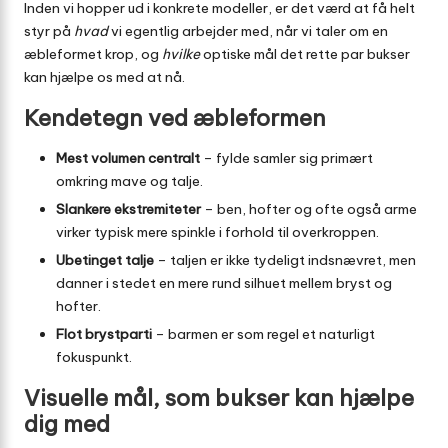
Inden vi hopper ud i konkrete modeller, er det værd at få helt
styr på
hvad
vi egentlig arbejder med, når vi taler om en
æbleformet krop, og
hvilke
optiske mål det rette par bukser
kan hjælpe os med at nå.
Kendetegn ved æbleformen
Mest volumen centralt
– fylde samler sig primært
omkring mave og talje.
Slankere ekstremiteter
– ben, hofter og ofte også arme
virker typisk mere spinkle i forhold til overkroppen.
Ubetinget talje
– taljen er ikke tydeligt indsnævret, men
danner i stedet en mere rund silhuet mellem bryst og
hofter.
Flot brystparti
– barmen er som regel et naturligt
fokuspunkt.
Visuelle mål, som bukser kan hjælpe
dig med