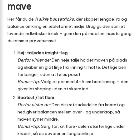
mave
Her får du de
11 sikre buksetricks
, der skaber længde, ro og
balance omkring en æbleformet midje. Brug guiden som et
levende indkøbskartotek – gem den på mobilen, næste gang
du rammer prøverummet.
Høj-taljede straight-leg
Derfor virker de:
Den høje talje holder maven på plads
og skaber en glat linje fra linning til hofte. Det lige ben
forlænger, uden at føles poset.
Bonus-tip:
Vælg et par med 4-5 cm bred linning – den
giver let shaping uden at skære ind.
Bootcut / let flare
Derfor virker de:
Den diskrete udvidelse fra knæet og
ned giver balancen mellem over- og underkrop, så
maven syner mindre.
Bonus-tip:
Sørg for, at flare-delen starter lige under
knæet, så du bevarer en lang benlinje.