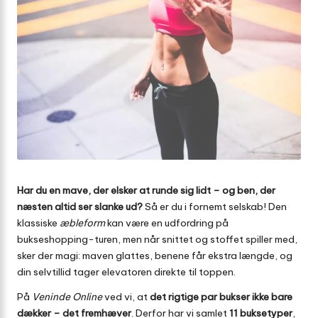
Har du en mave, der elsker at runde sig lidt – og ben, der
næsten altid ser slanke ud?
Så er du i fornemt selskab! Den
klassiske
æbleform
kan være en udfordring på
bukseshopping-turen, men når snittet og stoffet spiller med,
sker der magi: maven glattes, benene får ekstra længde, og
din selvtillid tager elevatoren direkte til toppen.
På
Veninde Online
ved vi, at
det rigtige par bukser ikke bare
dækker – det fremhæver
. Derfor har vi samlet
11 buksetyper
,