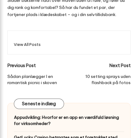
Sidder bukserne fladt over maven uden at rulle, og føler du
dig rank og komfortabel? Så har du fundet et par, der
fortjener plads i klædeskabet – og i din selvtillidsbank.
View All Posts
Post
Previous Post
Next Post
navigation
Sådan planlægger I en
10 setting sprays uden
romantisk picnic i skoven
flashback på fotos
Seneste indlæg
Appudvikling: Hvorfor er en app en værdifuld løsning
for virksomheder?
GetLucky Casino betragtes som et foretrukket sted