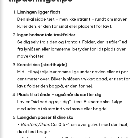
Linningen ligger fladt
Den skal sidde tæt – men ikke stramt – rundt om maven.
Ruller den, er den for smal eller placeret for lavt.
Ingen horisontale trækfolder
Se dig selv fra siden og frontalt. Folder, der “stråler” ud
fra lynlåsen eller lommerne, betyder for lidt plads over
mave/hofter.
Korrekt rise (skridthøjde)
Mid- til høj talje bør ramme lige under navlen eller et par
centimeter over. Bliver lynlåsen trykket opad, er riset for
lavt; folder den bagpå, er den for høj.
Plads til at ånde – også når du sætter dig
Lav en “sid ned og rejs dig”-test. Bukserne skal følge
med uden at skære ind ved mave eller bagdel.
Længden passer til dine sko
•
Bootcut/flare:
Ca. 0,5-1 cm over gulvet med den hæl,
du oftest bruger.