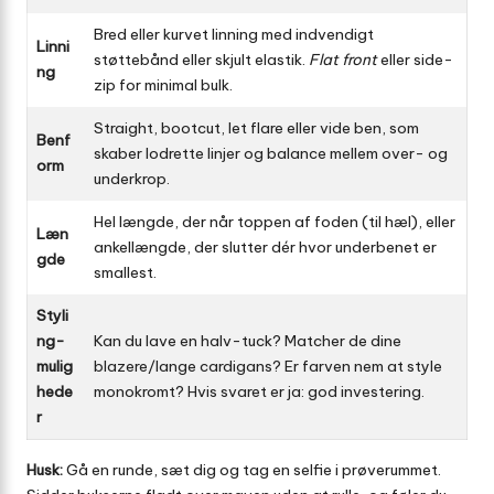
Bred eller kurvet linning med indvendigt
Linni
støttebånd eller skjult elastik.
Flat front
eller side-
ng
zip for minimal bulk.
Straight, bootcut, let flare eller vide ben, som
Benf
skaber lodrette linjer og balance mellem over- og
orm
underkrop.
Hel længde, der når toppen af foden (til hæl), eller
Læn
ankellængde, der slutter dér hvor underbenet er
gde
smallest.
Styli
ng-
Kan du lave en halv-tuck? Matcher de dine
mulig
blazere/lange cardigans? Er farven nem at style
hede
monokromt? Hvis svaret er ja: god investering.
r
Husk:
Gå en runde, sæt dig og tag en selfie i prøverummet.