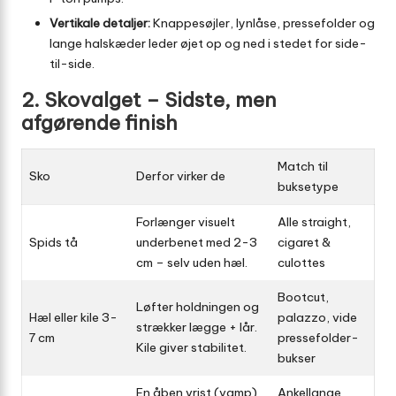
Vertikale detaljer:
Knappesøjler, lynlåse, pressefolder og
lange halskæder leder øjet op og ned i stedet for side­-
til­-side.
2. Skovalget – Sidste, men
afgørende finish
Match til
Sko
Derfor virker de
buksetype
Forlænger visuelt
Alle straight,
Spids tå
underbenet med 2-3
cigaret &
cm – selv uden hæl.
culottes
Bootcut,
Løfter holdningen og
Hæl eller kile 3-
palazzo, vide
strækker lægge + lår.
7 cm
pressefolder-
Kile giver stabilitet.
bukser
En åben vrist (vamp)
Ankellange