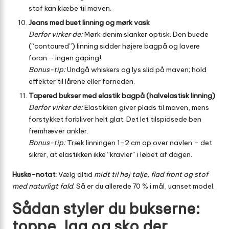
stof kan klæbe til maven.
Jeans med buet linning og mørk vask
Derfor virker de:
Mørk denim slanker optisk. Den buede
(“contoured”) linning sidder højere bagpå og lavere
foran – ingen gaping!
Bonus-tip:
Undgå whiskers og lys slid på maven; hold
effekter til lårene eller forneden.
Tapered bukser med elastik bagpå (halvelastisk linning)
Derfor virker de:
Elastikken giver plads til maven, mens
forstykket forbliver helt glat. Det let tilspidsede ben
fremhæver ankler.
Bonus-tip:
Træk linningen 1-2 cm op over navlen – det
sikrer, at elastikken ikke “kravler” i løbet af dagen.
Huske-notat:
Vælg altid
midt til høj talje, flad front og stof
med naturligt fald
. Så er du allerede 70 % i mål, uanset model.
Sådan styler du bukserne:
toppe, lag og sko der