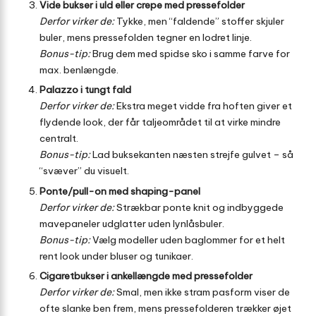
Vide bukser i uld eller crepe med pressefolder
Derfor virker de:
Tykke, men “faldende” stoffer skjuler
buler, mens pressefolden tegner en lodret linje.
Bonus-tip:
Brug dem med spidse sko i samme farve for
max. benlængde.
Palazzo i tungt fald
Derfor virker de:
Ekstra meget vidde fra hoften giver et
flydende look, der får taljeområdet til at virke mindre
centralt.
Bonus-tip:
Lad buksekanten næsten strejfe gulvet – så
“svæver” du visuelt.
Ponte/pull-on med shaping-panel
Derfor virker de:
Strækbar ponte knit og indbyggede
mavepaneler udglatter uden lynlåsbuler.
Bonus-tip:
Vælg modeller uden baglommer for et helt
rent look under bluser og tunikaer.
Cigaretbukser i ankellængde med pressefolder
Derfor virker de:
Smal, men ikke stram pasform viser de
ofte slanke ben frem, mens pressefolderen trækker øjet