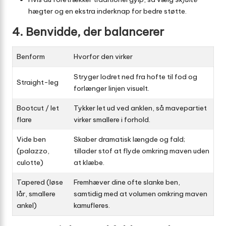
hægter og en ekstra inderknap for bedre støtte.
4. Benvidde, der balancerer
Benform
Hvorfor den virker
Stryger lodret ned fra hofte til fod og
Straight-leg
forlænger linjen visuelt.
Bootcut / let
Tykker let ud ved anklen, så mavepartiet
flare
virker smallere i forhold.
Vide ben
Skaber dramatisk længde og fald;
(palazzo,
tillader stof at flyde omkring maven uden
culotte)
at klæbe.
Tapered (løse
Fremhæver dine ofte slanke ben,
lår, smallere
samtidig med at volumen omkring maven
ankel)
kamufleres.