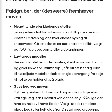
favoritter støtter – i stedet for at sabotere – din æbleform.
Faldgruber, der (desværre) fremhæver
maven
Meget tynde eller klæbende stoffer
Jersey uden struktur, silke-satin og billig viscose kan
klistre til maven og vise hver eneste syning af
shapewear. Gå i stedet efter materialer med lidt vægt
og
fald
, fx crepe, ponte eller uldblandinger.
Lavtaljede modeller
Bukser, der slutter under navlen, skubber maven frem –
og giver risiko for ”muffintop”, når du sætter dig. Midt-
til højtaljede modeller skaber en glat overgang fra talje
til hofte og holder alt på plads.
Stive læg ved maven
Dybpe rynkelæg, bukser med paper-bag-talje eller
kraftige læg i fast bomuld kan danne en
pukkel
lige der,
hvor du helst vil have flader. Vælg i stedet smallere,
bløde læg (eller helt glat front) i stof med drapering.