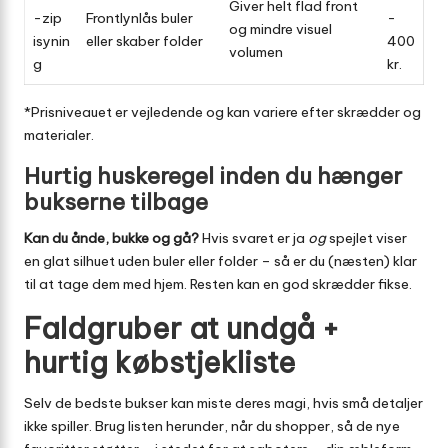
Giver helt flad front
-zip
Frontlynlås buler
-
og mindre visuel
isynin
eller skaber folder
400
volumen
g
kr.
*Prisniveauet er vejledende og kan variere efter skrædder og
materialer.
Hurtig huskeregel inden du hænger
bukserne tilbage
Kan du ånde, bukke og gå?
Hvis svaret er ja
og
spejlet viser
en glat silhuet uden buler eller folder – så er du (næsten) klar
til at tage dem med hjem. Resten kan en god skrædder fikse.
Faldgruber at undgå +
hurtig købstjekliste
Selv de bedste bukser kan miste deres magi, hvis små detaljer
ikke spiller. Brug listen herunder, når du shopper, så de nye