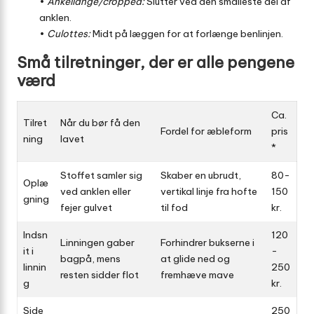
•
Ankellange/cropped:
Slutter ved den smalleste del af
anklen.
•
Culottes:
Midt på læggen for at forlænge benlinjen.
Små tilretninger, der er alle pengene
værd
Ca.
Tilret
Når du bør få den
Fordel for æbleform
pris
ning
lavet
*
Stoffet samler sig
Skaber en ubrudt,
80-
Oplæ
ved anklen eller
vertikal linje fra hofte
150
gning
fejer gulvet
til fod
kr.
Indsn
120
Linningen gaber
Forhindrer bukserne i
it i
-
bagpå, mens
at glide ned og
linnin
250
resten sidder flot
fremhæve mave
g
kr.
Side
250