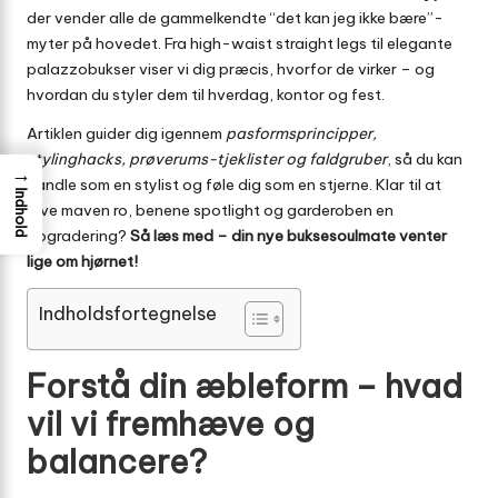
der vender alle de gammelkendte “det kan jeg ikke bære”-
myter på hovedet. Fra high-waist straight legs til elegante
palazzobukser viser vi dig præcis, hvorfor de virker – og
hvordan du styler dem til hverdag, kontor og fest.
Artiklen guider dig igennem
pasformsprincipper,
stylinghacks, prøverums-tjeklister og faldgruber
, så du kan
→
handle som en stylist og føle dig som en stjerne. Klar til at
Indhold
give maven ro, benene spotlight og garderoben en
opgradering?
Så læs med – din nye buksesoulmate venter
lige om hjørnet!
Indholdsfortegnelse
Forstå din æbleform – hvad
vil vi fremhæve og
balancere?