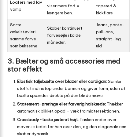
Loafers med lav
viser mere fod =
tapered &
vamp
længere ben.
kickflare
Sorte
Jeans, ponte-
Skaber kontinuert
ankelstøvler i
pull-ons,
farvesøjle i kolde
samme farve
straight-leg
måneder.
som bukserne
uld
3. Bælter og små accessories med
stor effekt
Elastisk taljebælte over blazer eller cardigan:
Samler
stoffet ind netop under barmen og giver form, uden at
bælte spændes direkte på den bløde mave.
Statement-øreringe eller farverig halskæde:
Trækker
automatisk blikket opad – væk fra midtersektionen.
Crossbody-taske justeret højt:
Tasken ender over
maven i stedet for hen over den, og den diagonale rem
skaber dynamik.