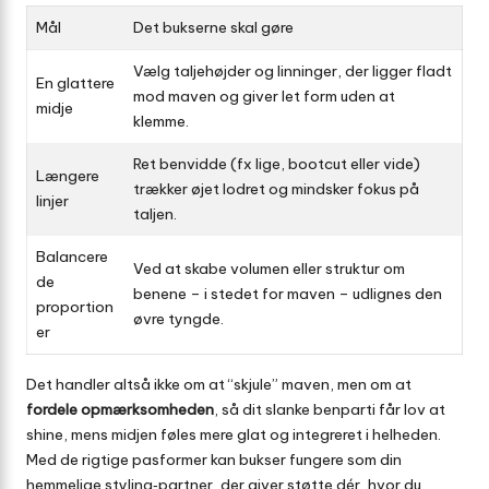
Mål
Det bukserne skal gøre
Vælg taljehøjder og linninger, der ligger fladt
En glattere
mod maven og giver let form uden at
midje
klemme.
Ret benvidde (fx lige, bootcut eller vide)
Længere
trækker øjet lodret og mindsker fokus på
linjer
taljen.
Balancere
Ved at skabe volumen eller struktur om
de
benene – i stedet for maven – udlignes den
proportion
øvre tyngde.
er
Det handler altså ikke om at “skjule” maven, men om at
fordele opmærksomheden
, så dit slanke benparti får lov at
shine, mens midjen føles mere glat og integreret i helheden.
Med de rigtige pasformer kan bukser fungere som din
hemmelige styling‐partner, der giver støtte dér, hvor du