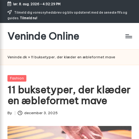
lør. 8. aug. 2026
-
4:32:30 PM
Skip
Tilmeld dig vores nyhedsbrev og bliv opdateret med de seneste fifs og
guides.
Tilmeld nu!
to
content
Veninde Online
Hvor
venindesnak
Veninde.dk
»
11 buksetyper, der klæder en æbleformet mave
bliver
til
inspiration
Posted
Fashion
in
11 buksetyper, der klæder
en æbleformet mave
By
december 3, 2025
Posted
by