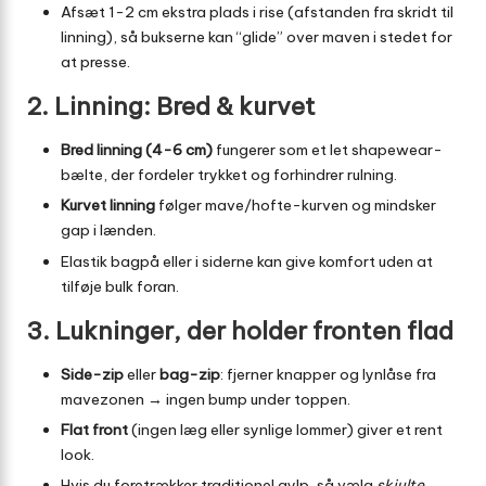
Afsæt 1-2 cm ekstra plads i rise (afstanden fra skridt til
linning), så bukserne kan “glide” over maven i stedet for
at presse.
2. Linning: Bred & kurvet
Bred linning (4-6 cm)
fungerer som et let shapewear-
bælte, der fordeler trykket og forhindrer rulning.
Kurvet linning
følger mave/hofte-kurven og mindsker
gap i lænden.
Elastik bagpå eller i siderne kan give komfort uden at
tilføje bulk foran.
3. Lukninger, der holder fronten flad
Side-zip
eller
bag-zip
: fjerner knapper og lynlåse fra
mavezonen → ingen bump under toppen.
Flat front
(ingen læg eller synlige lommer) giver et rent
look.
Hvis du foretrækker traditionel gylp, så vælg
skjulte