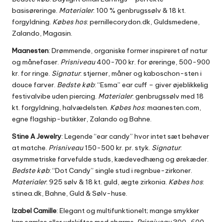
basisøreringe.
Materialer
: 100 % genbrugssølv & 18 kt.
forgyldning.
Købes hos
: pernillecorydon.dk, Guldsmedene,
Zalando, Magasin.
Maanesten
: Drømmende, organiske former inspireret af natur
og månefaser.
Prisniveau
400-700 kr. for øreringe, 500-900
kr. for ringe.
Signatur
: stjerner, måner og kaboschon-sten i
douce farver.
Bedste køb
: “Esma” ear cuff – giver øjeblikkelig
festivalvibe uden piercing.
Materialer
: genbrugssølv med 18
kt. forgyldning, halvædelsten.
Købes hos
: maanesten.com,
egne flagship-butikker, Zalando og Bahne.
Stine A Jewelry
: Legende “ear candy” hvor intet sæt behøver
at matche.
Prisniveau
150-500 kr. pr. styk.
Signatur
:
asymmetriske farvefulde studs, kædevedhæng og ørekæder.
Bedste køb
: “Dot Candy” single stud i regnbue-zirkoner.
Materialer
: 925 sølv & 18 kt. guld, ægte zirkonia.
Købes hos
:
stinea.dk, Bahne, Guld & Sølv-huse.
Izabel Camille
: Elegant og multifunktionelt; mange smykker