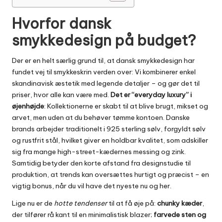
Hvorfor dansk
smykkedesign på budget?
Der er en helt særlig grund til, at dansk smykkedesign har
fundet vej til smykkeskrin verden over: Vi kombinerer enkel
skandinavisk æstetik med legende detaljer – og gør det til
priser, hvor alle kan være med.
Det er “everyday luxury” i
øjenhøjde
: Kollektionerne er skabt til at blive brugt, mikset og
arvet, men uden at du behøver tømme kontoen. Danske
brands arbejder traditionelt i 925 sterling sølv, forgyldt sølv
og rustfrit stål, hvilket giver en holdbar kvalitet, som adskiller
sig fra mange high-street-kædernes messing og zink.
Samtidig betyder den korte afstand fra designstudie til
produktion, at trends kan oversættes hurtigt og præcist – en
vigtig bonus, når du vil have det nyeste nu og her.
Lige nu er de
hotte tendenser
til at få øje på:
chunky kæder
,
der tilfører rå kant til en minimalistisk blazer;
farvede sten og