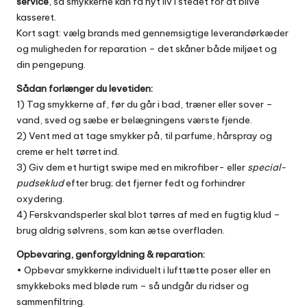
service
, så smykkerne kan få nyt liv i stedet for at blive
kasseret.
Kort sagt: vælg brands med gennemsigtige leverandørkæder
og muligheden for reparation – det skåner både miljøet og
din pengepung.
Sådan forlænger du levetiden:
1) Tag smykkerne af, før du går i bad, træner eller sover –
vand, sved og sæbe er belægningens værste fjende.
2) Vent med at tage smykker på, til parfume, hårspray og
creme er helt tørret ind.
3) Giv dem et hurtigt swipe med en mikro­fiber- eller
special-
pudseklud
efter brug; det fjerner fedt og forhindrer
oxydering.
4) Ferskvandsperler skal blot tørres af med en fugtig klud –
brug aldrig sølvrens, som kan ætse overfladen.
Opbevaring, genforgyldning & reparation:
• Opbevar smykkerne individuelt i lufttætte poser eller en
smykkeboks med bløde rum – så undgår du ridser og
sammenfiltring.