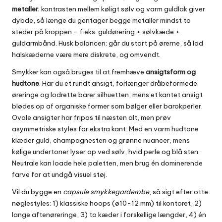
metaller
; kontrasten mellem køligt sølv og varm guldlak giver
dybde, så længe du gentager begge metaller mindst to
steder på kroppen – f.eks. guldørering + sølvkæde +
guldarmbånd. Husk balancen: går du stort på ørerne, så lad
halskæderne være mere diskrete, og omvendt.
Smykker kan også bruges til at fremhæve
ansigtsform og
hudtone
. Har du et rundt ansigt, forlænger dråbeformede
øreringe og lodrette barer silhuetten, mens et kantet ansigt
blødes op af organiske former som bølger eller barokperler.
Ovale ansigter har fripas til næsten alt, men prøv
asymmetriske styles for ekstra kant. Med en varm hudtone
klæder guld, champagne­sten og grønne nuancer, mens
kølige undertoner lyser op ved sølv, hvid perle og blå sten.
Neutrale kan loade hele paletten, men brug én dominerende
farve for at undgå visuel støj.
Vil du bygge en
capsule smykke­garderobe
, så sigt efter otte
nøglestyles: 1) klassiske hoops (ø10-12 mm) til kontoret, 2)
lange aftenøreringe, 3) to kæder i forskellige længder, 4) én