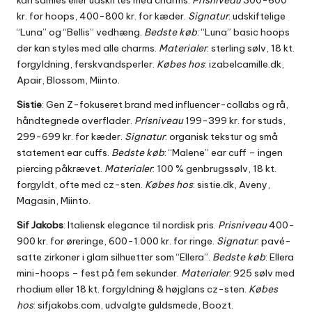
kan samles eller udskiftes med charms.
Prisniveau
300-600
kr. for hoops, 400-800 kr. for kæder.
Signatur
: udskiftelige
“Luna” og “Bellis” vedhæng.
Bedste køb
: “Luna” basic hoops
der kan styles med alle charms.
Materialer
: sterling sølv, 18 kt.
forgyldning, ferskvandsperler.
Købes hos
: izabelcamille.dk,
Apair, Blossom, Miinto.
Sistie
: Gen Z-fokuseret brand med influencer-collabs og rå,
håndtegnede overflader.
Prisniveau
199-399 kr. for studs,
299-699 kr. for kæder.
Signatur
: organisk tekstur og små
statement ear cuffs.
Bedste køb
: “Malene” ear cuff – ingen
piercing påkrævet.
Materialer
: 100 % genbrugssølv, 18 kt.
forgyldt, ofte med cz-sten.
Købes hos
: sistie.dk, Aveny,
Magasin, Miinto.
Sif Jakobs
: Italiensk elegance til nordisk pris.
Prisniveau
400-
900 kr. for øreringe, 600-1.000 kr. for ringe.
Signatur
: pavé-
satte zirkoner i glam silhuetter som “Ellera”.
Bedste køb
: Ellera
mini-hoops – fest på fem sekunder.
Materialer
: 925 sølv med
rhodium eller 18 kt. forgyldning & højglans cz-sten.
Købes
hos
: sifjakobs.com, udvalgte guldsmede, Boozt.