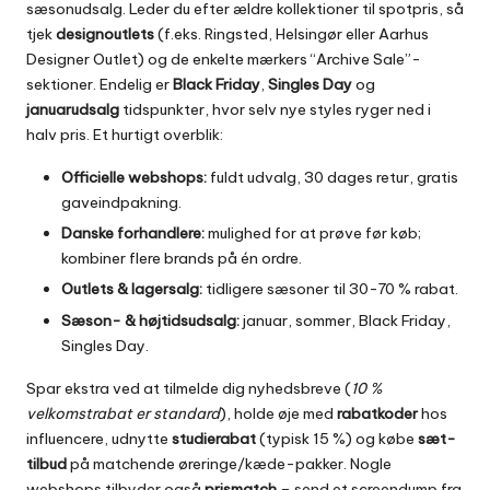
sæsonudsalg. Leder du efter ældre kollektioner til spotpris, så
tjek
designoutlets
(f.eks. Ringsted, Helsingør eller Aarhus
Designer Outlet) og de enkelte mærkers “Archive Sale”-
sektioner. Endelig er
Black Friday
,
Singles Day
og
januarudsalg
tidspunkter, hvor selv nye styles ryger ned i
halv pris. Et hurtigt overblik:
Officielle webshops:
fuldt udvalg, 30 dages retur, gratis
gaveindpakning.
Danske forhandlere:
mulighed for at prøve før køb;
kombiner flere brands på én ordre.
Outlets & lagersalg:
tidligere sæsoner til 30-70 % rabat.
Sæson- & højtidsudsalg:
januar, sommer, Black Friday,
Singles Day.
Spar ekstra ved at tilmelde dig nyhedsbreve (
10 %
velkomstrabat er standard
), holde øje med
rabatkoder
hos
influencere, udnytte
studierabat
(typisk 15 %) og købe
sæt-
tilbud
på matchende øreringe/kæde-pakker. Nogle
webshops tilbyder også
prismatch
– send et screendump fra