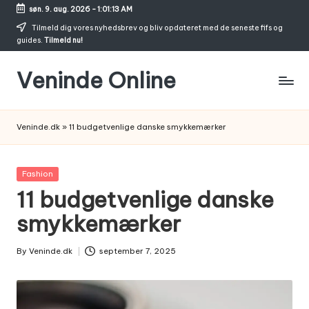
søn. 9. aug. 2026
-
1:01:14 AM
Skip
Tilmeld dig vores nyhedsbrev og bliv opdateret med de seneste fifs og
guides.
Tilmeld nu!
to
content
Veninde Online
Hvor
venindesnak
Veninde.dk
»
11 budgetvenlige danske smykkemærker
bliver
til
inspiration
Posted
Fashion
in
11 budgetvenlige danske
smykkemærker
By
Veninde.dk
september 7, 2025
Posted
by