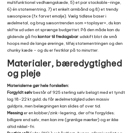
multifunktionel vedhængskæde, 5) et par stackable-ringe,
6) én statement­ring, 7) et enkelt armbånd og 8) et trendy
sæson­piece (fx farvet emalje). Vælg tidløse baser i
ædelmetal, og brug sæson­trenden som «top­layer», du kan
skifte ud uden at sprænge budgettet. På den måde kan du
glidende gå fra
kontor til fredags­bar
: udskift blot de små
hoops med de lange øreringe, tilføj statement­ringen og den
chunky kæde – og du er festklar på to minutter.
Materialer, bæredygtighed
og pleje
Materialerne gør hele forskellen:
Forgyldt sølv
består af 925 sterling sølv belagt med et tyndt
lag 18-22 kt guld; du får ædelmetalglød uden massiv
guldpris, men belægningen kan slides af over tid.
Messing
er en kobber/zink-legering, der ofte forgyldes;
billigere end sølv, men kan irre (grønlige mærker) og er ikke
altid nikkel-fri.