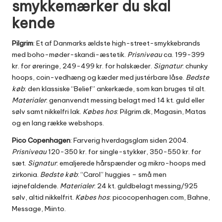
smykkemærker du skal
kende
Pilgrim
: Et af Danmarks ældste high-street-smykkebrands
med boho-møder-skandi-æstetik.
Prisniveau
ca. 199-399
kr. for øreringe, 249-499 kr. for halskæder.
Signatur
: chunky
hoops, coin-vedhæng og kæder med justérbare låse.
Bedste
køb
: den klassiske “Belief” ankerkæde, som kan bruges til alt.
Materialer
: genanvendt messing belagt med 14 kt. guld eller
sølv samt nikkelfri lak.
Købes hos
: Pilgrim.dk, Magasin, Matas
og en lang række webshops.
Pico Copenhagen
: Farverig hverdagsglam siden 2004.
Prisniveau
120-350 kr. for single-stykker, 350-550 kr. for
sæt.
Signatur
: emaljerede hårspænder og mikro-hoops med
zirkonia.
Bedste køb
: “Carol” huggies – små men
iøjnefaldende.
Materialer
: 24 kt. guldbelagt messing/925
sølv, altid nikkelfrit.
Købes hos
: picocopenhagen.com, Bahne,
Message, Miinto.