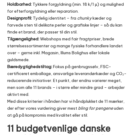
Holdbarhed:
Tykkere forgyldning (min. 18 k/1 µ) og mulighed
for efterforgyldning eller reparation.
Designprofil:
Tydelig identitet – fra
chunky
kæder og
farvede sten til delikate perler og grafiske linjer – så du kan
finde et brand, der passer til din stil.
Tilgængelighed:
Webshops med fair fragtpriser, brede
størrelsessortimenter og mange fysiske forhandlere landet
over – gerne inkl. Magasin, Illums Bolighus eller lokale
guldsmede.
Bæredygtighedstiltag:
Fokus på genbrugssølv, FSC-
certificeret emballage, ansvarlige leverandørkæder og CO₂-
reducerende initiativer. Et punkt, der endnu varierer meget,
men som alle 11 brands – i større eller mindre grad – arbejder
aktivt med.
Med disse kriterier i hånden har vi håndplukket de 11 mærker,
der efter vores vurdering giver mest
bling for pengene
uden
at gå på kompromis med kvalitet eller stil.
11 budgetvenlige danske