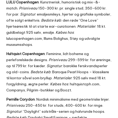
LULU Copenhagen
: Kunstnerisk, humoristisk og mix-&-
match.
Prisniveau
150-300 kr. pr. single stud, 350-600 kr.
for par.
Signatur
: emaljesmileys, hjerter og grafiske symboler,
ofte solgt enkeltvis.
Bedste køb
: den røde “One Love”
hjerteørestik til at starte ear-curationen.
Materialer
: 18 kt.
guldbelagt 925 sølv, emalje.
Købes hos
:
lulucopenhagen.com, Illums Bolighus, Støy og udvalgte
museumsshops.
Hultquist Copenhagen
: Feminine, lidt boheme og
perleforelskede designs.
Prisniveau
299-599 kr. for øreringe,
op til 799 kr. for kæder.
Signatur
: barokke ferskvandsperler
og old-coins.
Bedste køb
: Baroque Pearl Hoops – klassikere
til kontor såvel som bryllup.
Materialer
: 925 sølv med 18 kt.
forgyldning, ægte perler.
Købes hos
: hultquistcph.com,
Companys, Pilgrim-butikker og Boozt.
Pernille Corydon
: Nordisk minimalisme med geometriske linjer.
Prisniveau
250-450 kr. for studs, 400-600 kr. for ringe.
Signatur
: “Daylight” solstråle-serien og halvrunde hoops.
Bedste køb
: Daylight Small Earrings – perfekte