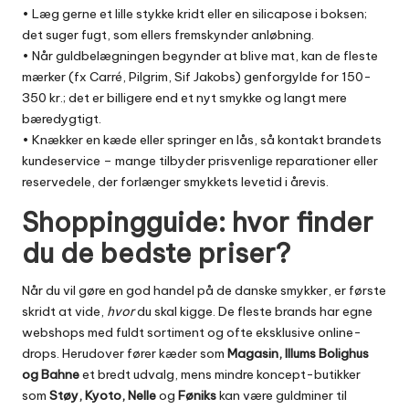
• Læg gerne et lille stykke kridt eller en silicapose i boksen;
det suger fugt, som ellers fremskynder anløbning.
• Når guldbelægningen begynder at blive mat, kan de fleste
mærker (fx Carré, Pilgrim, Sif Jakobs) genforgylde for 150-
350 kr.; det er billigere end et nyt smykke og langt mere
bæredygtigt.
• Knækker en kæde eller springer en lås, så kontakt brandets
kundeservice – mange tilbyder prisvenlige reparationer eller
reservedele, der forlænger smykkets levetid i årevis.
Shoppingguide: hvor finder
du de bedste priser?
Når du vil gøre en god handel på de danske smykker, er første
skridt at vide,
hvor
du skal kigge. De fleste brands har egne
webshops med fuldt sortiment og ofte eksklusive online-
drops. Herudover fører kæder som
Magasin, Illums Bolighus
og Bahne
et bredt udvalg, mens mindre koncept-butikker
som
Støy, Kyoto, Nelle
og
Føniks
kan være guldminer til