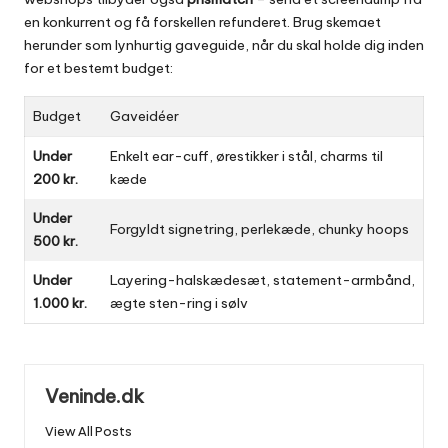
en konkurrent og få forskellen refunderet. Brug skemaet
herunder som lynhurtig gaveguide, når du skal holde dig inden
for et bestemt budget:
Budget
Gaveidéer
Under
Enkelt ear-cuff, ørestikker i stål, charms til
200 kr.
kæde
Under
Forgyldt signetring, perlekæde, chunky hoops
500 kr.
Under
Layering-halskædesæt, statement-armbånd,
1.000 kr.
ægte sten-ring i sølv
Veninde.dk
View All Posts