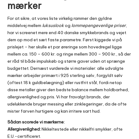
mærker
For at sikre, at vores liste virkelig rammer den gyldne
middelvej mellem
luksuslook
og
lommepengevenlige priser
,
har vi screenet mere end 40 danske smykkebrands og vejet
dem op mod et sæt faste parametre. Først kiggede vi på
prislejet – her skulle et par øreringe som hovedregel ligge
mellem ca. 150 – 600 kr. og ringe mellem 300 – 900 kr., så der
er råd til både impulskøb og større gaver uden at sprænge
budgettet. Dernæst vurderede vi materialer: alle udvalgte
mærker arbejder primært i 925 sterling sølv, forgyldt sølv
(oftest 18 k guldbelægning) eller rustfrit stål, fordi netop
disse metaller giver den bedste balance mellem holdbarhed,
allergivenlighed og pris. Vi har fravalgt brands, der
udelukkende bruger messing eller zinklegeringer, da de ofte
mister farven hurtigere og kan irritere sart hud.
Sådan scorede vi mærkerne:
Allergivenlighed:
Nikkeltestede eller nikkelfri smykker, ofte
E.U.-certificeret.