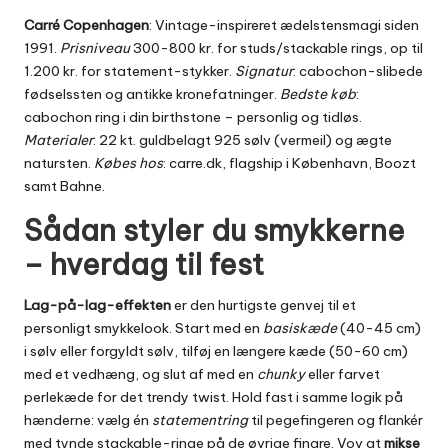
Carré Copenhagen
: Vintage-inspireret ædelstensmagi siden
1991.
Prisniveau
300-800 kr. for studs/stackable rings, op til
1.200 kr. for statement-stykker.
Signatur
: cabochon-slibede
fødselssten og antikke kronefatninger.
Bedste køb
:
cabochon ring i din birthstone – personlig og tidløs.
Materialer
: 22 kt. guldbelagt 925 sølv (vermeil) og ægte
natursten.
Købes hos
: carre.dk, flagship i København, Boozt
samt Bahne.
Sådan styler du smykkerne
– hverdag til fest
Lag-på-lag-effekten
er den hurtigste genvej til et
personligt smykkelook. Start med en
basis­kæde
(40-45 cm)
i sølv eller forgyldt sølv, tilføj en længere kæde (50-60 cm)
med et vedhæng, og slut af med en
chunky
eller farvet
perlekæde for det trendy twist. Hold fast i samme logik på
hænderne: vælg én
statement­ring
til pegefingeren og flankér
med tynde stackable-ringe på de øvrige fingre. Vov at
mikse