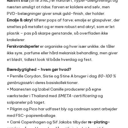
Rustfrit stål
(ofte 316L) er hårdført,
hyper-allergivenligt
og
næsten umuligt at ridse; farven er koldere end sølv, men
PVD-belægninger giver smuk guld-finish, der holder.
Emalje & akryl
tilfører pops af farve; emalje er glaspulver, der
smeltes på metallet og er mere robust end akryl, som er let
plastik – pas på skarpe genstande, så overfladen ikke
krakelerer.
Ferskvandsperler
er organiske og hver især unikke; de tåler
ikke syre, parfume eller hård mekanisk behandling, men giver
et blødt, tidløst look til både hverdag og fest.
Bæredygtighed – hvem gør hvad?
• Pernille Corydon, Sistie og Stine A bruger i dag
80-100 %
genbrugssølv
i deres basiskollektioner.
• Maanesten og Izabel Camille producerer på egne
værksteder i Thailand med
SMETA-certificering
og
solpaneler på taget.
• Pilgrim og Pico har udfaset bly og cadmium samt arbejder
med FSC-papiremballage.
• Carré Copenhagen og Sif Jakobs tilbyder
re-plating-