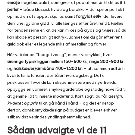
emalje
i regnbuepalet, som giver et pop af humør til dit outfit;
perler
– både klassisk hvide og barokke – der spiller perfekt
op mod en afslappet skjorte; samt
forgyldt sølv
, der leverer
den lune, gyldne glød, vi alle længes efter året rundt. Fælles
for tendenserne er, at de kan mixes på kryds og tværs, så du
kan skabe et personligt udtryk, uanset om du går efter rent
guldlook eller et legende miks af metaller og farver.
Når vi taler om “budgetvenlig”, mener vi smykker, hvor
øreringe typisk ligger mellem 150-600 kr.
,
ringe 300-900 kr.
og
halskæder/armbånd 400-1.200 kr.
– alt sammen udført i
kvalitetsmaterialer, der tåler hverdagsbrug. Det er
prisklassen, hvor du kan eksperimentere med nye trends,
opbygge en varieret smykkegarderobe og stadig have råd til
at gemme lidt til næste modefund. Kort sagt: du får
design,
kvalitet og pris
til at gå hånd i hånd – og det er netop
derfor, dansk smykkedesign på budget er blevet enhver
stilbevidst venindes yndlingshemmelighed.
Sådan udvalgte vi de 11