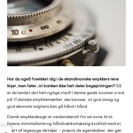
Har du også forelsket dig i de skandinaviske smykkers rene
linjer, men føler, at banken ikke helt deler begejstringen?
Så
er du landet det helt rigtige sted! I denne guide zoomer vi ind
på
11 danske smykkemærker
, der beviser, at god smag og
god økonomi sagtens kan gå hånd i hånd.
Dansk smykkedesign er verdenskendt for sin evne til at
forene
minimalisme
og
håndværksmæssig kvalitet
med et
snert af legesyge detaljer – præcis de egenskaber, der gør
→