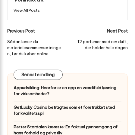
View All Posts
Post
Previous Post
Next Post
navigation
Sådan læser du
12 parfumer med ren duft,
materialesammensætninge
der holder hele dagen
n, før du køber online
Seneste indlæg
Appudvikling: Hvorfor er en app en værdifuld løsning
for virksomheder?
GetLucky Casino betragtes som et foretrukket sted
for kvalitetsspil
Petter Stordalen kæreste: En faktuel gennemgang af
hans forhold og privatliv