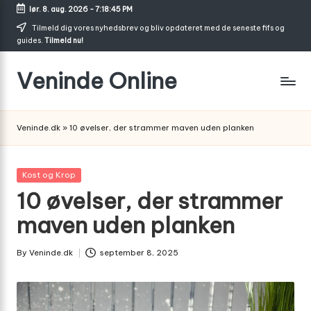
lør. 8. aug. 2026
-
7:18:46 PM
Skip
Tilmeld dig vores nyhedsbrev og bliv opdateret med de seneste fifs og
guides.
Tilmeld nu!
to
content
Veninde Online
Hvor
venindesnak
Veninde.dk
»
10 øvelser, der strammer maven uden planken
bliver
til
inspiration
Posted
Kost og Krop
in
10 øvelser, der strammer
maven uden planken
By
Veninde.dk
september 8, 2025
Posted
by