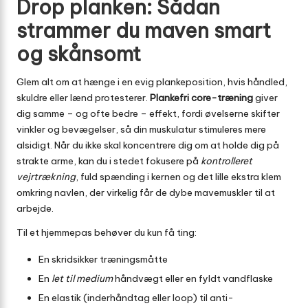
Drop planken: Sådan
strammer du maven smart
og skånsomt
Glem alt om at hænge i en evig plankeposition, hvis håndled,
skuldre eller lænd protesterer.
Plankefri core-træning
giver
dig samme – og ofte bedre – effekt, fordi øvelserne skifter
vinkler og bevægelser, så din muskulatur stimuleres mere
alsidigt. Når du ikke skal koncentrere dig om at holde dig på
strakte arme, kan du i stedet fokusere på
kontrolleret
vejrtrækning
, fuld spænding i kernen og det lille ekstra klem
omkring navlen, der virkelig får de dybe mavemuskler til at
arbejde.
Til et hjemmepas behøver du kun få ting:
En skridsikker træningsmåtte
En
let til medium
håndvægt eller en fyldt vandflaske
En elastik (inderhåndtag eller loop) til anti-