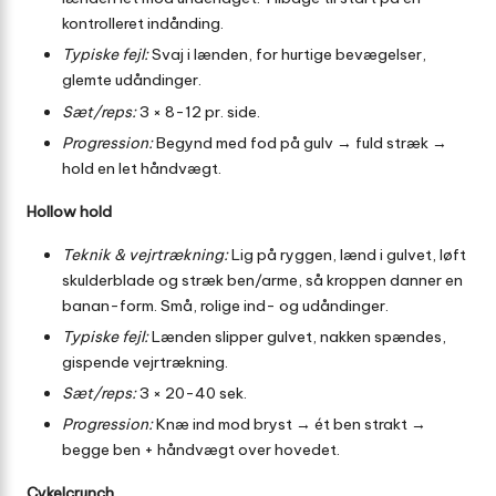
kontrolleret indånding.
Typiske fejl:
Svaj i lænden, for hurtige bevægelser,
glemte udåndinger.
Sæt/reps:
3 × 8-12 pr. side.
Progression:
Begynd med fod på gulv → fuld stræk →
hold en let håndvægt.
Hollow hold
Teknik & vejrtrækning:
Lig på ryggen, lænd i gulvet, løft
skulderblade og stræk ben/arme, så kroppen danner en
banan-form. Små, rolige ind- og udåndinger.
Typiske fejl:
Lænden slipper gulvet, nakken spændes,
gispende vejrtrækning.
Sæt/reps:
3 × 20-40 sek.
Progression:
Knæ ind mod bryst → ét ben strakt →
begge ben + håndvægt over hovedet.
Cykelcrunch