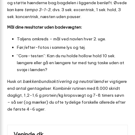
og støtte hænderne bag bagdelen i liggende benløft. Øvede
kan køre
tempo 3-1-3
, dvs. 3 sek. excentrisk, 1 sek. hold, 3
sek. koncentrisk, næsten uden pauser.
Mål dine resultater uden badevægten:
Taljens omkreds – mål ved navlen hver 2. uge.
Før/efter-fotos i samme lys og tøj.
“Core-testen”: Kan du nu holde hollow hold 10 sek.
længere eller gå en længere tur med tung taske uden at
svaje i lænden?
Husk at
bækken­bunds­aktivering og neutral lænd
er vigtigere
end antal gentagelser. Kombinér rutinen med 8.000 skridt
dagligt, 1,2-1,6 g protein/kg kropsvægt og 7-8 timers søvn
– så ser (og mærker) du ofte tydelige forskelle allerede efter
de første 4-6 uger.
Veninde.dk