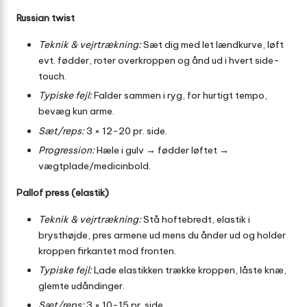
Russian twist
Teknik & vejrtrækning:
Sæt dig med let lændkurve, løft
evt. fødder, roter overkroppen og ånd ud i hvert side-
touch.
Typiske fejl:
Falder sammen i ryg, for hurtigt tempo,
bevæg kun arme.
Sæt/reps:
3 × 12-20 pr. side.
Progression:
Hæle i gulv → fødder løftet →
vægtplade/medicinbold.
Pallof press (elastik)
Teknik & vejrtrækning:
Stå hoftebredt, elastik i
brysthøjde, pres armene ud mens du ånder ud og holder
kroppen firkantet mod fronten.
Typiske fejl:
Lade elastikken trække kroppen, låste knæ,
glemte udåndinger.
Sæt/reps:
3 × 10-15 pr. side.