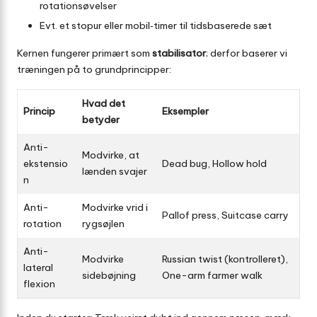
rotationsøvelser
Evt. et stopur eller mobil‐timer til tidsbaserede sæt
Kernen fungerer primært som
stabilisator
; derfor baserer vi
træningen på to grundprincipper:
Hvad det
Princip
Eksempler
betyder
Anti-
Modvirke, at
ekstensio
Dead bug, Hollow hold
lænden svajer
n
Anti-
Modvirke vrid i
Pallof press, Suitcase carry
rotation
rygsøjlen
Anti-
Modvirke
Russian twist (kontrolleret),
lateral
sidebøjning
One-arm farmer walk
flexion