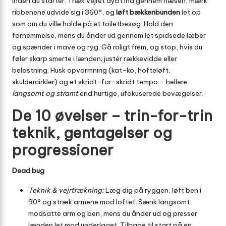
Inden du starter: Træk vejret dybt ind gennem næsen, mærk
ribbenene udvide sig i 360°, og
løft bækkenbunden
let op
som om du ville holde på et toiletbesøg. Hold den
fornemmelse, mens du ånder ud gennem let spidsede læber
og spænder i mave og ryg. Gå roligt frem, og stop, hvis du
føler skarp smerte i lænden; justér rækkevidde eller
belastning. Husk opvarmning (kat-ko, hofteløft,
skuldercirkler) og et skridt-for-skridt tempo – hellere
langsomt og stramt
end hurtige, ufokuserede bevægelser.
De 10 øvelser – trin-for-trin
teknik, gentagelser og
progressioner
Dead bug
Teknik & vejrtrækning:
Læg dig på ryggen, løft ben i
90° og stræk armene mod loftet. Sænk langsomt
modsatte arm og ben, mens du ånder ud og presser
lænden let mod underlaget. Tilbage til start på en