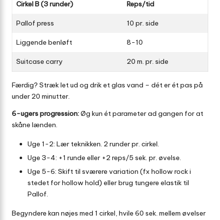
Cirkel B (3 runder)
Reps/tid
Pallof press
10 pr. side
Liggende benløft
8-10
Suitcase carry
20 m. pr. side
Færdig? Stræk let ud og drik et glas vand – dét er ét pas på
under 20 minutter.
6-ugers progression:
Øg kun ét parameter ad gangen for at
skåne lænden.
Uge 1-2: Lær teknikken. 2 runder pr. cirkel.
Uge 3-4: +1 runde eller +2 reps/5 sek. pr. øvelse.
Uge 5-6: Skift til sværere variation (fx hollow rock i
stedet for hollow hold) eller brug tungere elastik til
Pallof.
Begyndere kan nøjes med 1 cirkel, hvile 60 sek. mellem øvelser