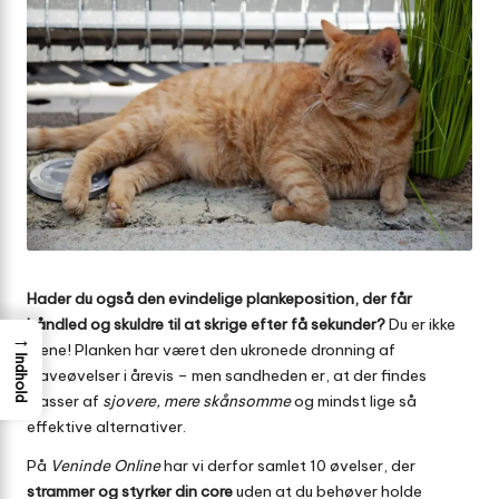
Hader du også den evindelige plankeposition, der får
håndled og skuldre til at skrige efter få sekunder?
Du er ikke
→
alene! Planken har været den ukronede dronning af
Indhold
maveøvelser i årevis – men sandheden er, at der findes
masser af
sjovere, mere skånsomme
og mindst lige så
effektive alternativer.
På
Veninde Online
har vi derfor samlet 10 øvelser, der
strammer og styrker din core
uden at du behøver holde