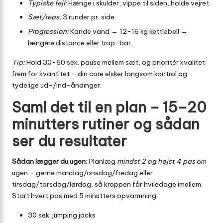
Typiske fejl:
Hænge i skulder, vippe til siden, holde vejret.
Sæt/reps:
3 runder pr. side.
Progression:
Kande vand → 12-16 kg kettlebell →
længere distance eller trap-bar.
Tip:
Hold 30-60 sek. pause mellem sæt, og prioritér kvalitet
frem for kvantitet – din core elsker langsom kontrol og
tydelige ud-/ind-åndinger.
Saml det til en plan – 15–20
minutters rutiner og sådan
ser du resultater
Sådan lægger du ugen:
Planlæg
mindst 2 og højst 4 pas
om
ugen – gerne mandag/onsdag/fredag eller
tirsdag/torsdag/lørdag, så kroppen får hvile­dage imellem.
Start hvert pas med 5 minutters opvarmning:
30 sek. jumping jacks