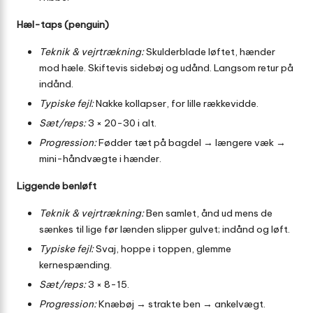
Hæl-taps (penguin)
Teknik & vejrtrækning:
Skulderblade løftet, hænder
mod hæle. Skiftevis sidebøj og udånd. Langsom retur på
indånd.
Typiske fejl:
Nakke kollapser, for lille rækkevidde.
Sæt/reps:
3 × 20-30 i alt.
Progression:
Fødder tæt på bagdel → længere væk →
mini-håndvægte i hænder.
Liggende benløft
Teknik & vejrtrækning:
Ben samlet, ånd ud mens de
sænkes til lige før lænden slipper gulvet; indånd og løft.
Typiske fejl:
Svaj, hoppe i toppen, glemme
kernespænding.
Sæt/reps:
3 × 8-15.
Progression:
Knæbøj → strakte ben → ankelvægt.