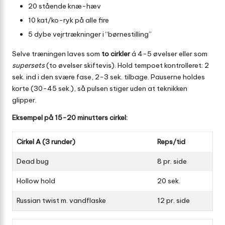
20 stående knæ-hæv
10 kat/ko-ryk på alle fire
5 dybe vejrtrækninger i “børne­stilling”
Selve træningen laves som
to cirkler
á 4-5 øvelser eller som
supersets
(to øvelser skiftevis). Hold tempoet kontrolleret: 2
sek. ind i den svære fase, 2-3 sek. tilbage. Pauserne holdes
korte (30-45 sek.), så pulsen stiger uden at teknikken
glipper.
Eksempel på 15-20 minutters cirkel:
Cirkel A (3 runder)
Reps/tid
Dead bug
8 pr. side
Hollow hold
20 sek.
Russian twist m. vandflaske
12 pr. side