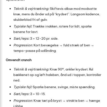
Teknik & vejrtrækning:
Skiftevis albue mod modsatte
knæ, mens du ånder ud på “krydset”. Langsom kadence,
skulderblad fri af gulv.
Typiske fejl:
Trække i nakken, rotere for lidt, sparke
benene for lavt.
Sæt/reps:
3 × 12-20 pr. side.
Progression:
Kort bevægelse → fuld stræk af ben →
tempo-pause på udånding.
Omvendt crunch
Teknik & vejrtrækning:
Knæ 90°, ankler krydset. Rul
bækkenet op og løft haleben, ånd ud i toppen, kontroller
ned.
Typiske fejl:
Sparke benene, svinge, miste spænding.
Sæt/reps:
3 × 10-15.
Progression:
Knæ tæt på bryst → strakte ben → hænge
i ribbe.