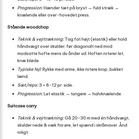
Progression:
Hænder tæt på bryst → fuld stræk →
knælende eller over-hovedet press.
Stående woodchop
Teknik & vejrtrækning:
Tag fat højt (elastik) eller hold
håndvægt over skulder; før diagonalt ned mod
modsatte hofte mens du ånder ud. Hoften roterer let,
knæ bløde.
Typiske fejl:
Rykke med arme, ikke rotere krop, bukket
lænd.
Sæt/reps:
3 × 8-12 pr. side.
Progression:
Let elastik → tungere → halvknælende.
Suitcase carry
Teknik & vejrtrækning:
Gå 20-30 m med én håndvægt,
skulder nede & væk fra øre, let spænd i skråmaver. Ånd
roligt.